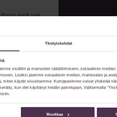
muksen mukaan
Yksityiskohdat
Jätä
itä
mme sisällön ja mainosten räätälöimiseen, sosiaalisen median
Etunimi
iseen. Lisäksi jaamme sosiaalisen median, mainosalan ja analy
, miten käytät sivustoamme. Kumppanimme voivat yhdistää näitä t
sähköpostilla
on kerätty, kun olet käyttänyt heidän palvelujaan. Valitsemalla "Yk
isiin.
Sähköpostiosoite
Muokkaa