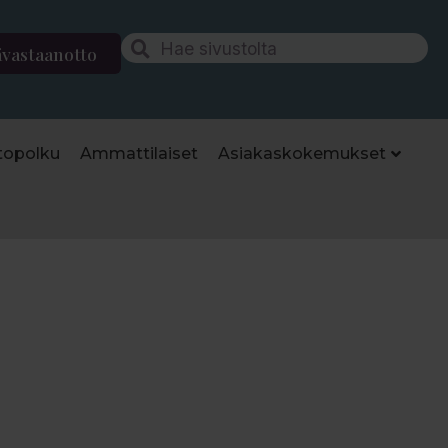
ävastaanotto
topolku
Ammattilaiset
Asiakaskokemukset