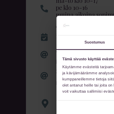
ma-to klo 10-17
pe klo 10-16
muina aikoina sopi
014 522 511
Nettiajanvaraus 24/7
Suostumus
Sähköpostiosoite
Tämä sivusto käyttää eväste
info@sairaalainnova.fi
Käytämme evästeitä tarjoama
Suojattu sähköposti
ja kävijämäärämme analysoim
kumppaneillemme tietoja siitä
Lähetä viestisi suojatulla 
olet antanut heille tai joita 
Käyntiosoite
voit vaikuttaa sallimiisi eväste
Innova 4
Lutakonaukio 1