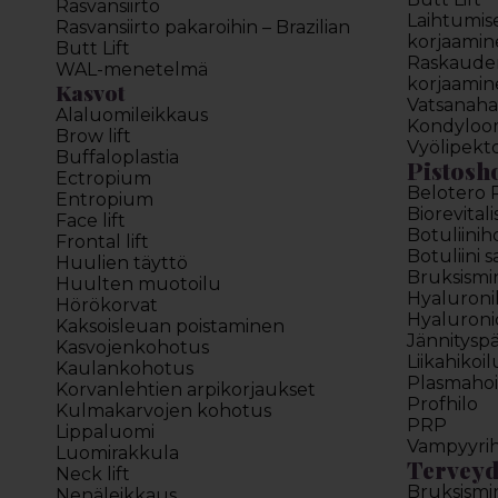
Rasvansiirto
Laihtumis
Rasvansiirto pakaroihin – Brazilian
korjaamin
Butt Lift
Raskauden
WAL-menetelmä
korjaamin
Kasvot
Vatsanahan
Alaluomileikkaus
Kondyloo
Brow lift
Vyölipekt
Buffaloplastia
Pistosh
Ectropium
Belotero 
Entropium
Biorevitali
Face lift
Botuliinih
Frontal lift
Botuliini 
Huulien täyttö
Bruksismi
Huulten muotoilu
Hyaluron
Hörökorvat
Hyaluroni
Kaksoisleuan poistaminen
Jännitysp
Kasvojenkohotus
Liikahikoi
Kaulankohotus
Plasmahoi
Korvanlehtien arpikorjaukset
Profhilo
Kulmakarvojen kohotus
PRP
Lippaluomi
Vampyyrih
Luomirakkula
Terveyd
Neck lift
Bruksismi
Nenäleikkaus