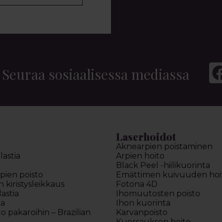
Seuraa sosiaalisessa mediassa
Laserhoidot
Aknearpien poistaminen
astia
Arpien hoito
Black Peel -hiilikuorinta
pien poisto
Emättimen kuivuuden hoi
kiristysleikkaus
Fotona 4D
astia
Ihomuutosten poisto
ia
Ihon kuorinta
to pakaroihin – Brazilian
Karvanpoisto
Kuorsauksen hoito