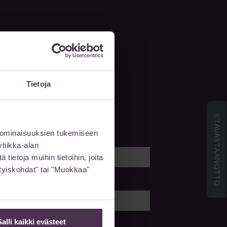
Tietoja
 meille viesti
ETÄVASTAANOTTO
 ominaisuuksien tukemiseen
Sukunimi
tiikka-alan
ietoja muihin tietoihin, joita
sityiskohdat" tai "Muokkaa"
Puhelin
Salli kaikki evästeet