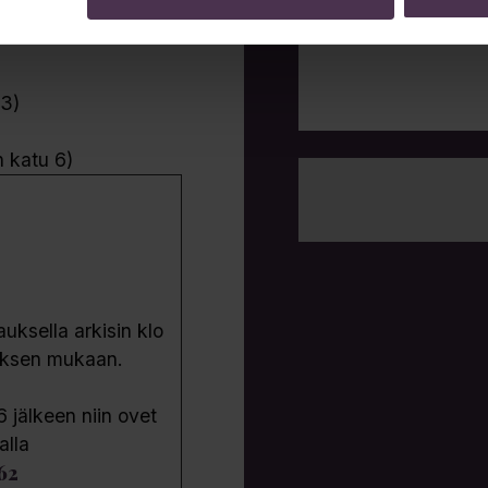
Viestisi
 3)
n katu 6)
ksella arkisin klo
uksen mukaan.
6 jälkeen niin ovet
alla
62