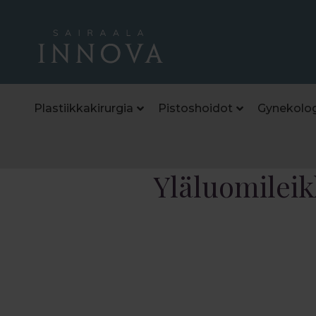
Plastiikkakirurgia
Pistoshoidot
Gynekolog
Yläluomilei