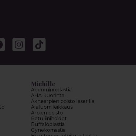
Miehille
Abdominoplastia
AHA-kuorinta
Aknearpien poisto laserilla
to
Alaluomileikkaus
Arpien poisto
Botuliinihoidot
Buffaloplastia
Gynekomastia
Huulten muotoilu ja täyttö