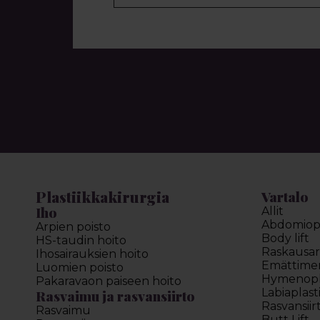
Plastiikkakirurgia
Vartalo
Iho
Allit
Abdomiopl
Arpien poisto
Body lift
HS-taudin hoito
Raskausar
Ihosairauksien hoito
Emättimen 
Luomien poisto
Hymenopl
Pakaravaon paiseen hoito
Labiaplast
Rasvaimu ja rasvansiirto
Rasvansiir
Rasvaimu
Butt Lift