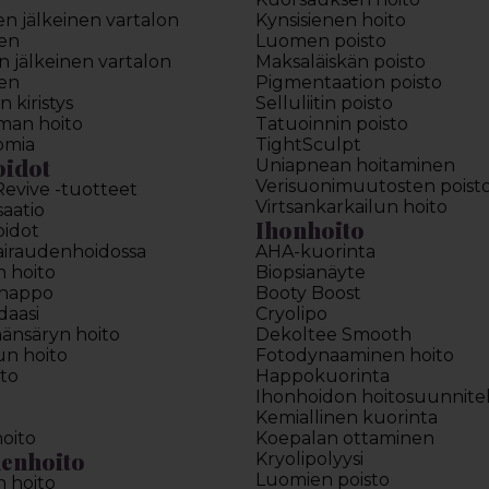
en jälkeinen vartalon
Kynsisienen hoito
en
Luomen poisto
 jälkeinen vartalon
Maksaläiskän poisto
en
Pigmentaation poisto
 kiristys
Selluliitin poisto
man hoito
Tatuoinnin poisto
omia
TightSculpt
oidot
Uniapnean hoitaminen
Verisuonimuutosten poist
Revive -tuotteet
Virtsankarkailun hoito
saatio
Ihonhoito
oidot
sairaudenhoidossa
AHA-kuorinta
n hoito
Biopsianäyte
ihappo
Booty Boost
daasi
Cryolipo
äänsäryn hoito
Dekoltee Smooth
lun hoito
Fotodynaaminen hoito
to
Happokuorinta
Ihonhoidon hoitosuunnit
Kemiallinen kuorinta
oito
Koepalan ottaminen
enhoito
Kryolipolyysi
Luomien poisto
n hoito