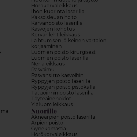
Hörökorvaleikkaus
Ihon kuorinta laserilla
Kaksoisleuan hoito
Karvanpoisto laserilla
Kasvojen kohotus
Korvanlehtileikkaus
Laihtumisen jälkeinen vartalon
korjaaminen
o
Luomien poisto kirurgisesti
Luomien poisto laserilla
Nenäleikkaus
Rasvaimu
Rasvansiirto kasvoihin
Ryppyjen poisto laserilla
Ryppyjen poisto pistoksilla
Tatuoinnin poisto laserilla
Täyteainehoidot
Yläluomileikkaus
Nuorille
elma
Aknearpien poisto laserilla
Arpien poisto
Gynekomastia
Hörökorvaleikkaus