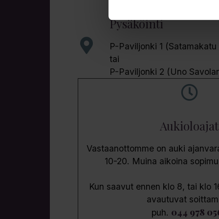
40100 Jyväskylä
Pysäköinti
P-Paviljonki 1 (Satamakatu
tai
P-Paviljonki 2 (Uno Savola
Aukioloajat
Vastaanottomme on auki ajanvarau
10-20. Muina aikoina sopim
Kun saavut ennen klo 8, tai klo 1
avautuvat soittam
044 978 05
puh.