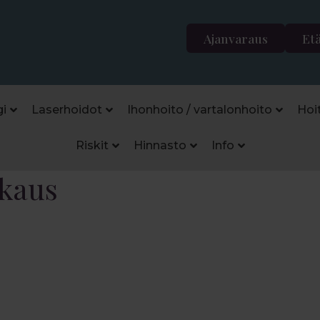
Ajanvaraus
Et
i
Laserhoidot
Ihonhoito / vartalonhoito
Hoi
Riskit
Hinnasto
Info
kkaus