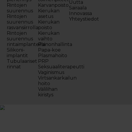
Uutta
Rintojen
Karvanpoisto
Sairaala
suurennus
Kierukan
Innovassa
Rintojen
asetus
Yhteystiedot
suurennus
Kierukan
rasvansiirrolla
poisto
Rintojen
Kierukan
suurennus
vaihto
rintaimplanteilla
Painonhallinta
Silikoni-
Papa-koe
implantit
Plasmahoito
Tubulaariset
PRP
rinnat
Seksuaaliterapeutti
Vaginismus
Virtsankarkailun
hoito
Välilihan
kiristys