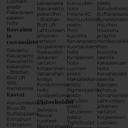
Luomien
Labiaplastia
kuivuuden
poisto
poisto
Rasvansiirto
hoito
Botuliinihoid
Pakaravaon
pakaroihin
Fotona 4D
Buffaloplasti
paiseen
– Brazilian
Ihomuutosten
Gynekomasti
hoito
Butt Lift
poisto
Huulten
Rasvaimu
Laihtumisen
Ihon
muotoilu
ja
jälkeinen
kuorinta
ja täyttö
rasvansiirto
vartalon
Karvanpoisto
Hörökorvalei
korjaaminen
Kuorsauksen
Ihon
Rasvaimu
Raskauden
hoito
kuorinta
Rasvansiirto
jälkeinen
Kynsisienen
laserilla
Rasvansiirto
vartalon
hoito
Kaksoisleuan
pakaroihin
korjaaminen
Luomen
hoito
– Brazilian
Vatsanahan
poisto
Karvanpoisto
Butt Lift
kiristys
Maksaläiskän
laserilla
WAL-
Kondylooman
poisto
Kasvojen
menetelmä
hoito
Pigmentaation
kohotus
Kasvot
Vyölipektomia
poisto
Korvanlehtil
Pistoshoidot
Selluliitin
Laihtumisen
Alaluomileikkaus
poisto
jälkeinen
Brow lift
Belotero
Tatuoinnin
vartalon
Buffaloplastia
Revive -
poisto
korjaaminen
Ectropium
tuotteet
TightSculpt
Luomien
Entropium
Biorevitalisaatio