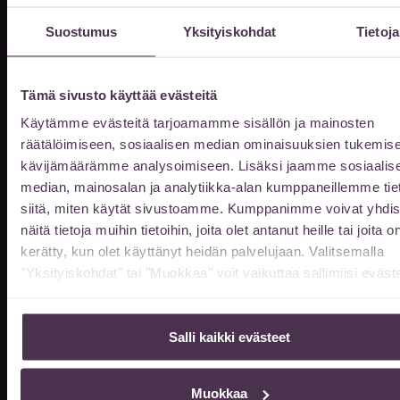
Suostumus
Yksityiskohdat
Tietoja
Aukioloajat
Tämä sivusto käyttää evästeitä
Vastaanottomme on auki ajanvarauksella
arkisin klo 10-20. Muina aikoina
Käytämme evästeitä tarjoamamme sisällön ja mainosten
räätälöimiseen, sosiaalisen median ominaisuuksien tukemise
sopimuksen mukaan.
kävijämäärämme analysoimiseen. Lisäksi jaamme sosiaalis
median, mainosalan ja analytiikka-alan kumppaneillemme tie
Kun saavut ennen klo 8, tai klo 16 jälkeen
siitä, miten käytät sivustoamme. Kumppanimme voivat yhdis
niin ovet avautuvat soittamalla
näitä tietoja muihin tietoihin, joita olet antanut heille tai joita o
044 978 0562
puh.
kerätty, kun olet käyttänyt heidän palvelujaan. Valitsemalla
"Yksityiskohdat" tai "Muokkaa" voit vaikuttaa sallimiisi eväste
Jätä meille viesti
Salli kaikki evästeet
Etunimi
Muokkaa