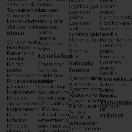
ottaminen
laserilla
Silmäluomileikkaus
hoito
Kryolipolyysi
Arpien
Täyteainehoidot
Luomen
Luomien
poisto
Venyneet
poisto
poisto
Gynekomasti
korvanlehdet
kirurgisesti
Luomien
Hörökorvalei
Yläluomileikkaus
Luomen
tarkastus
Karvanpoisto
Rinnat
poisto
Lymfaterapia
laserilla
laserilla
Mikroneulaus
Korvanlehtil
Gynekomastia
Migreenin
PDT
Luomien
Masektomia
hoito
Profhilo
poisto
Rasvansiirto
Gynekologi
TCA
kirurgisesti
rintoihin
Sairaala
Luomien
Rinnan
Emättimen
Innova
poisto
poisto
kuivuus
laserilla
Rintarekonstruktio
Emättinen
Ajankohtaista
Nenäleikkau
Rintatoimenpiteiden
kiristys
Ajanvaraus
Tatuoinnin
jälkeinen
Gynekologinen
Ammattilaiset
poisto
korjaaminen
perustutkimus
Asiakaskokemukset
laserilla
Rintojen
Gynekologinen
Etävastaanotto
Tietosuoja
epäsymmetrian
ultraäänitutkimus
Rahoitusvaihtoehdot
ja
korjaaminen
HPV-testi
Sairaala
evästeet
Rintojen
Intiimialueen
Suojatun
kohotus
esteettiset ja
sähköpostin
Rintojen
toiminnalliset
lähettäminen
pienennys
toimenpiteet