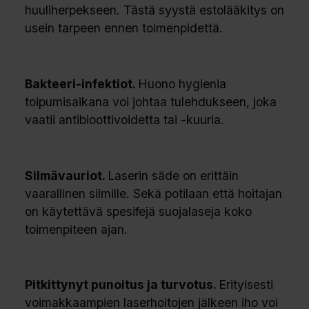
huuliherpekseen. Tästä syystä estolääkitys on
usein tarpeen ennen toimenpidettä.
Bakteeri-infektiot.
Huono hygienia
toipumisaikana voi johtaa tulehdukseen, joka
vaatii antibioottivoidetta tai -kuuria.
Silmävauriot.
Laserin säde on erittäin
vaarallinen silmille. Sekä potilaan että hoitajan
on käytettävä spesifejä suojalaseja koko
toimenpiteen ajan.
Pitkittynyt punoitus ja turvotus.
Erityisesti
voimakkaampien laserhoitojen jälkeen iho voi