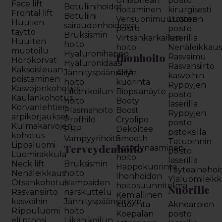
Uniapnean
poisto
Face lift
Botuliinihoidot
hoitaminen
kirurgisesti
Frontal lift
Botuliini
Verisuonimuutosten
Luomien
Huulien
sairaudenhoidossa
poisto
poisto
täyttö
Bruksismin
Virtsankarkailun
laserilla
Huulten
hoito
hoito
Nenäleikkau
muotoilu
Hyaluronihappo
Ihonhoito
Rasvaimu
Hörökorvat
Hyaluronidaasi
Rasvansiirto
Kaksoisleuan
Jännityspäänsäryn
AHA-
kasvoihin
poistaminen
hoito
kuorinta
Ryppyjen
Kasvojenkohotus
Liikahikoilun
Biopsianäyte
poisto
Kaulankohotus
hoito
Booty
laserilla
Korvanlehtien
Plasmahoito
Boost
Ryppyjen
arpikorjaukset
Profhilo
Cryolipo
poisto
Kulmakarvojen
PRP
Dekoltee
pistoksilla
kohotus
Vampyyrihoito
Smooth
Tatuoinnin
Lippaluomi
Terveydenhoito
Fotodynaaminen
poisto
Luomirakkula
hoito
laserilla
Neck lift
Bruksismin
Happokuorinta
Täyteainehoi
Nenäleikkaus
hoito
Ihonhoidon
Yläluomileik
Otsankohotus
Hampaiden
hoitosuunnitelma
Nuorille
Rasvansiirto
narskuttelu
Kemiallinen
kasvoihin
Jännityspäänsärkyn
kuorinta
Aknearpien
Riippuluomi
hoito
Koepalan
poisto
eli ptoosi
Liikahikoilun