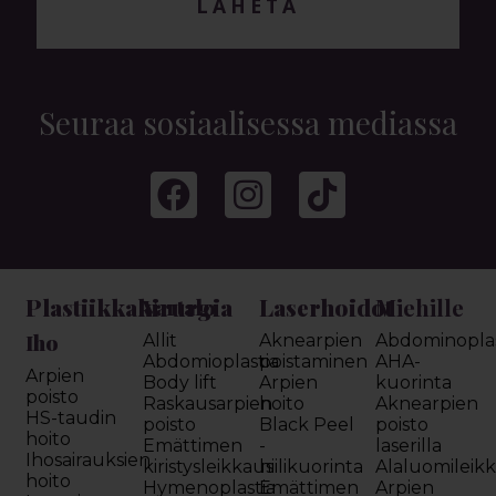
LÄHETÄ
Seuraa sosiaalisessa mediassa
Plastiikkakirurgia
Laserhoidot
Miehille
Vartalo
Iho
Allit
Aknearpien
Abdominoplas
Abdomioplastia
poistaminen
AHA-
Arpien
Body lift
Arpien
kuorinta
poisto
Raskausarpien
hoito
Aknearpien
HS-taudin
poisto
Black Peel
poisto
hoito
Emättimen
-
laserilla
Ihosairauksien
kiristysleikkaus
hiilikuorinta
Alaluomileik
hoito
Hymenoplastia
Emättimen
Arpien