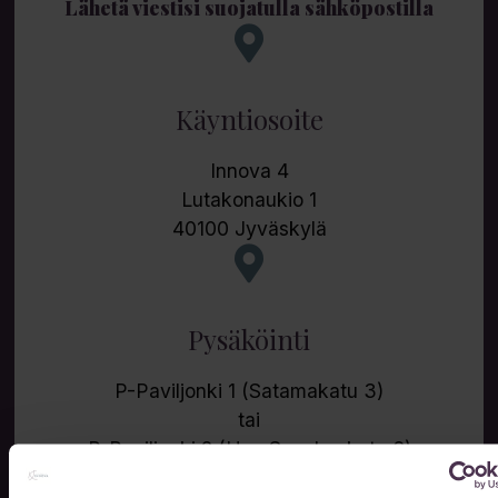
Lähetä viestisi suojatulla sähköpostilla
Käyntiosoite
Innova 4
Lutakonaukio 1
40100 Jyväskylä
Pysäköinti
P-Paviljonki 1 (Satamakatu 3)
tai
P-Paviljonki 2 (Uno Savolan katu 6)