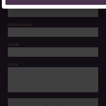
Sukunimi
Sähköpostiosoite
Puhelin
Viestisi