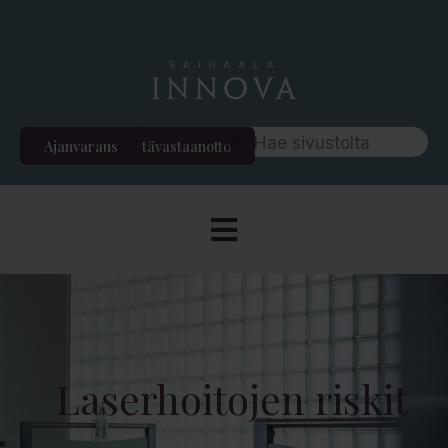
Ajanvaraus
Etävastaanotto
Laserhoitojen riskit