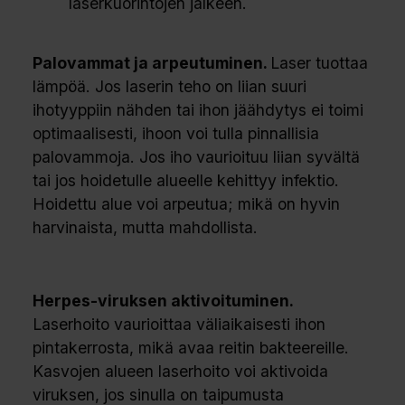
laserkuorintojen jälkeen.
Palovammat ja arpeutuminen.
Laser tuottaa
lämpöä. Jos laserin teho on liian suuri
ihotyyppiin nähden tai ihon jäähdytys ei toimi
optimaalisesti, ihoon voi tulla pinnallisia
palovammoja. Jos iho vaurioituu liian syvältä
tai jos hoidetulle alueelle kehittyy infektio.
Hoidettu alue voi arpeutua; mikä on hyvin
harvinaista, mutta mahdollista.
Herpes-viruksen aktivoituminen.
Laserhoito vaurioittaa väliaikaisesti ihon
pintakerrosta, mikä avaa reitin bakteereille.
Kasvojen alueen laserhoito voi aktivoida
viruksen, jos sinulla on taipumusta