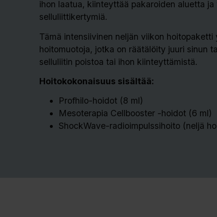
ihon laatua, kiinteyttää pakaroiden aluetta j
selluliittikertymiä.
Tämä intensiivinen neljän viikon hoitopaketti
hoitomuotoja, jotka on räätälöity juuri sinun ta
selluliitin poistoa tai ihon kiinteyttämistä.
Hoitokokonaisuus sisältää:
Profhilo-hoidot (8 ml)
Mesoterapia Cellbooster -hoidot (6 ml)
ShockWave-radioimpulssihoito (neljä hoi