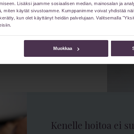
?
iseen. Lisäksi jaamme sosiaalisen median, mainosalan ja analy
, miten käytät sivustoamme. Kumppanimme voivat yhdistää näitä t
on kerätty, kun olet käyttänyt heidän palvelujaan. Valitsemalla "Yk
isiin.
alueelle.
ymisestä.
a.
Muokkaa
toasi.
Kenelle hoitoa ei su