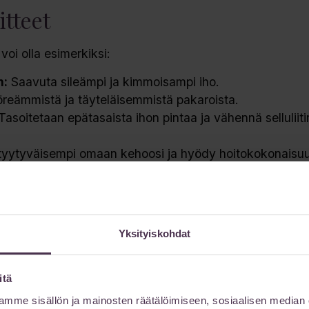
tteet
oi olla esimerkiksi:
n:
Saavuta sileämpi ja kimmoisampi iho.
reämmistä ja täyteläisemmistä pakaroista.
asoitetaan epätasaista ihon pintaa ja vähennä selluliiti
tyytyväisempi omaan kehoosi ja hyödy hoitokokonaisu
Yksityiskohdat
itä
mme sisällön ja mainosten räätälöimiseen, sosiaalisen median