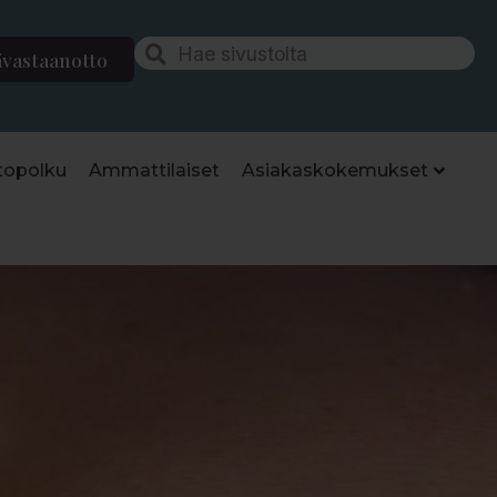
ävastaanotto
topolku
Ammattilaiset
Asiakaskokemukset