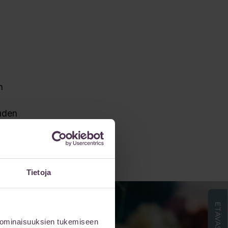
n
uden
Tietoja
 ominaisuuksien tukemiseen