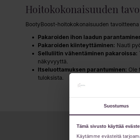
Hoitokokonaisuuden tavoi
BootyBoost-hoitokokonaisuuden tavoitteena v
Pakaroiden ihon laadun parantamine
Pakaroiden kiinteyttäminen:
Nauti pyö
Selluliitin vähentäminen pakaroissa:
T
näkyvyyttä.
Itseluottamuksen parantuminen:
Ole 
tuloksista.
Suostumus
Tämä sivusto käyttää eväste
Käytämme evästeitä tarjoama