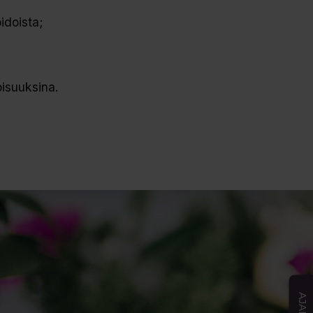
idoista;
oisuuksina.