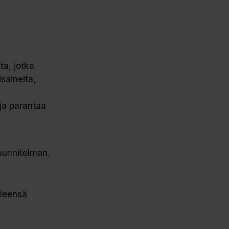
ta, jotka
isaineita,
ja parantaa
suunnitelman.
yleensä