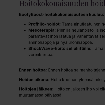
Hoitokokonaisuuden hoid
BootyBoost-hoitokokonaisuuteen kuuluu:
Profhilo-hoidot:
Tämä ainutlaatuinen hoi
Mesoterapia:
Pienillä neulanpistoilla iho
parantavat ihon laatua ja vähentävät sellul
aminohappoja ja hyaluronihappoa.
ShockWave-hoito selluliittiille:
Tämä ed
verenkiertoa.
Ennen hoitoa:
Ennen hoitoa sairaanhoitajanne a
Hoidon aikana:
Hoito koetaan yleensä mielly
Hoitojen jälkeen:
Hoitojen jälkeen iho voi ol
muutamassa päivässä.