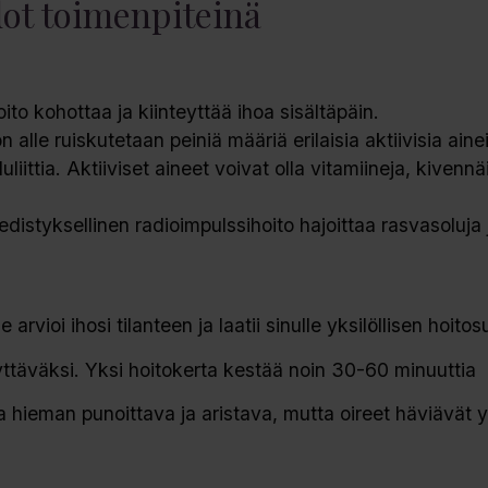
ot toimenpiteinä
to kohottaa ja kiinteyttää ihoa sisältäpäin.
n alle ruiskutetaan peiniä määriä erilaisia aktiivisia ainei
iittia. Aktiiviset aineet voivat olla vitamiineja, kivennä
istyksellinen radioimpulssihoito hajoittaa rasvasoluja 
rvioi ihosi tilanteen ja laatii sinulle yksilöllisen hoito
ttäväksi. Yksi hoitokerta kestää noin 30-60 minuuttia
la hieman punoittava ja aristava, mutta oireet häviävät 