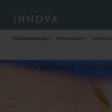
Plastiikkakirurgia
Pistoshoidot
Gynekolog
BootyBoost -hoito