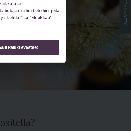
ETÄVASTAANOTTO
tiikka-alan
ietoja muihin tietoihin, joita
sityiskohdat" tai "Muokkaa"
Salli kaikki evästeet
ositella?