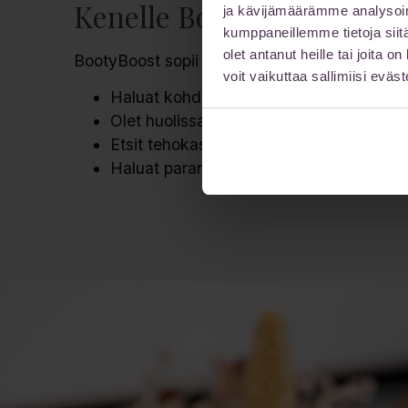
Kenelle BootyBoost sopii
ja kävijämäärämme analysoim
kumppaneillemme tietoja siitä
olet antanut heille tai joita 
BootyBoost sopii sinulle, jos:
voit vaikuttaa sallimiisi eväste
Haluat kohdennettua hoitoa pakaroiden 
Olet huolissasi selluliitista tai ihon löyst
Etsit tehokasta ja turvallista hoitomuoto
Haluat parantaa hyvinvointiasi ja itsetun