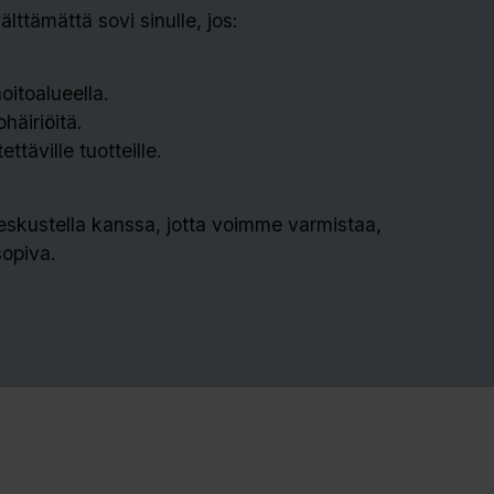
ttämättä sovi sinulle, jos:
hoitoalueella.
häiriöitä.
ttäville tuotteille.
skustella kanssa, jotta voimme varmistaa,
sopiva.