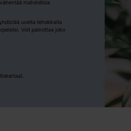
a vähentää mahdollisia
 yhdistää useita tehokkaita
rpeisiisi. Voit painottaa joko
tokertaa).