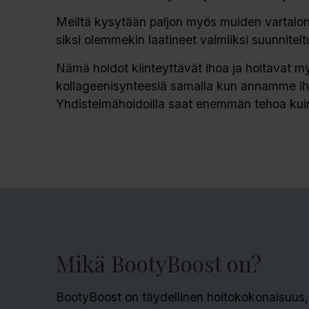
Meiltä kysytään paljon myös muiden vartalon 
siksi olemmekin laatineet valmiiksi suunnitelt
Nämä hoidot kiinteyttävät ihoa ja hoitavat m
kollageenisynteesiä samalla kun annamme ihol
Yhdistelmähoidoilla saat enemmän tehoa kuin 
Mikä BootyBoost on?
BootyBoost on täydellinen hoitokokonaisuus,