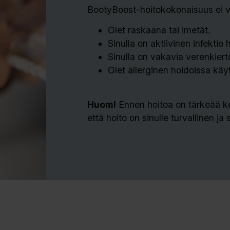
BootyBoost-hoitokokonaisuus ei väl
Olet raskaana tai imetät.
Sinulla on aktiivinen infektio 
Sinulla on vakavia verenkierto
Olet allerginen hoidoissa käyte
Huom!
Ennen hoitoa on tärkeää ke
että hoito on sinulle turvallinen ja 