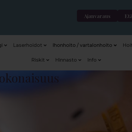
Ajanvaraus
Et
i
Laserhoidot
Ihonhoito / vartalonhoito
Hoi
Riskit
Hinnasto
Info
kokonaisuus