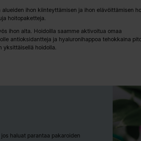
alueiden ihon kiinteyttämisen ja ihon elävöittämisen ho
uja hoitopaketteja.
yös ihon alta. Hoidoilla saamme aktivoitua omaa
le antioksidantteja ja hyaluronihappoa tehokkaina pit
yksittäisellä hoidolla.
 jos haluat parantaa pakaroiden