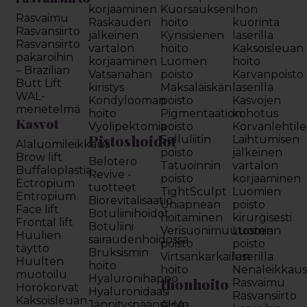
korjaaminen
Kuorsauksen
Ihon
Rasvaimu
Raskauden
hoito
kuorinta
Rasvansiirto
jälkeinen
Kynsisienen
laserilla
Rasvansiirto
vartalon
hoito
Kaksoisleuan
pakaroihin
korjaaminen
Luomen
hoito
– Brazilian
Vatsanahan
poisto
Karvanpoisto
Butt Lift
kiristys
Maksaläiskän
laserilla
WAL-
Kondylooman
poisto
Kasvojen
menetelmä
hoito
Pigmentaation
kohotus
Kasvot
Vyölipektomia
poisto
Korvanlehtil
Pistoshoidot
Selluliitin
Laihtumisen
Alaluomileikkaus
poisto
jälkeinen
Brow lift
Belotero
Tatuoinnin
vartalon
Buffaloplastia
Revive -
poisto
korjaaminen
Ectropium
tuotteet
TightSculpt
Luomien
Entropium
Biorevitalisaatio
Uniapnean
poisto
Face lift
Botuliinihoidot
hoitaminen
kirurgisesti
Frontal lift
Botuliini
Verisuonimuutosten
Luomien
Huulien
sairaudenhoidossa
poisto
poisto
täyttö
Bruksismin
Virtsankarkailun
laserilla
Huulten
hoito
hoito
Nenäleikkau
muotoilu
Hyaluronihappo
Ihonhoito
Rasvaimu
Hörökorvat
Hyaluronidaasi
Rasvansiirto
Kaksoisleuan
Jännityspäänsäryn
AHA-