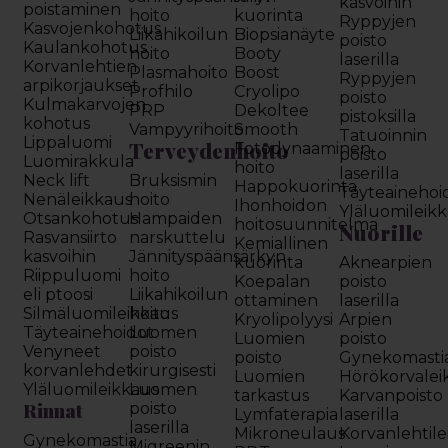
kasvoihin
poistaminen
hoito
kuorinta
Ryppyjen
Kasvojenkohotus
Liikahikoilun
Biopsianäyte
poisto
Kaulankohotus
hoito
Booty
laserilla
Korvanlehtien
Plasmahoito
Boost
Ryppyjen
arpikorjaukset
Profhilo
Cryolipo
poisto
Kulmakarvojen
PRP
Dekoltee
pistoksilla
kohotus
Vampyyrihoito
Smooth
Tatuoinnin
Lippaluomi
Terveydenhoito
Fotodynaaminen
poisto
Luomirakkula
hoito
laserilla
Neck lift
Bruksismin
Happokuorinta
Täyteainehoi
Nenäleikkaus
hoito
Ihonhoidon
Yläluomileik
Otsankohotus
Hampaiden
hoitosuunnitelma
Nuorille
Rasvansiirto
narskuttelu
Kemiallinen
kasvoihin
Jännityspäänsärkyn
kuorinta
Aknearpien
Riippuluomi
hoito
Koepalan
poisto
eli ptoosi
Liikahikoilun
ottaminen
laserilla
Silmäluomileikkaus
hoito
Kryolipolyysi
Arpien
Täyteainehoidot
Luomen
Luomien
poisto
Venyneet
poisto
poisto
Gynekomasti
korvanlehdet
kirurgisesti
Luomien
Hörökorvalei
Yläluomileikkaus
Luomen
tarkastus
Karvanpoisto
Rinnat
poisto
Lymfaterapia
laserilla
laserilla
Mikroneulaus
Korvanlehtil
Gynekomastia
Migreenin