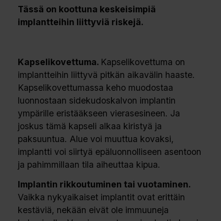
Tässä on koottuna keskeisimpiä
implantteihin liittyviä riskejä.
Kapselikovettuma.
Kapselikovettuma on
implantteihin liittyvä pitkän aikavälin haaste.
Kapselikovettumassa keho muodostaa
luonnostaan sidekudoskalvon implantin
ympärille eristääkseen vierasesineen. Ja
joskus tämä kapseli alkaa kiristyä ja
paksuuntua. Alue voi muuttua kovaksi,
implantti voi siirtyä epäluonnolliseen asentoon
ja pahimmillaan tila aiheuttaa kipua.
Implantin rikkoutuminen tai vuotaminen.
Vaikka nykyaikaiset implantit ovat erittäin
kestäviä, nekään eivät ole immuuneja