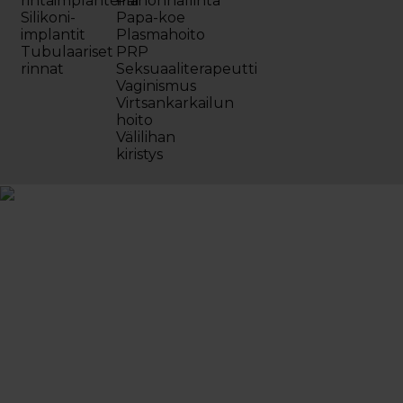
rintaimplanteilla
Painonhallinta
Silikoni-
Papa-koe
implantit
Plasmahoito
Tubulaariset
PRP
rinnat
Seksuaaliterapeutti
Vaginismus
Virtsankarkailun
hoito
Välilihan
kiristys