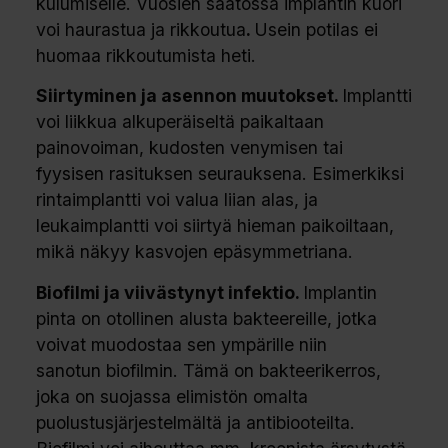
kulumiselle. Vuosien saatossa implantin kuori
voi haurastua ja rikkoutua
.
Usein potilas ei
huomaa rikkoutumista heti.
Siirtyminen ja asennon muutokset.
Implantti
voi liikkua alkuperäiseltä paikaltaan
painovoiman, kudosten venymisen tai
fyysisen rasituksen seurauksena. Esimerkiksi
rintaimplantti voi valua liian alas, ja
leukaimplantti voi siirtyä hieman paikoiltaan,
mikä näkyy kasvojen epäsymmetriana.
Biofilmi ja viivästynyt infektio.
Implantin
pinta on otollinen alusta bakteereille, jotka
voivat muodostaa sen ympärille niin
sanotun biofilmin. Tämä on bakteerikerros,
joka on suojassa elimistön omalta
puolustusjärjestelmältä ja antibiooteilta.