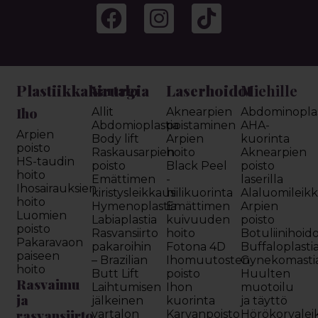
Plastiikkakirurgia
Laserhoidot
Miehille
Vartalo
Iho
Allit
Aknearpien
Abdominoplas
Abdomioplastia
poistaminen
AHA-
Arpien
Body lift
Arpien
kuorinta
poisto
Raskausarpien
hoito
Aknearpien
HS-taudin
poisto
Black Peel
poisto
hoito
Emättimen
-
laserilla
Ihosairauksien
kiristysleikkaus
hiilikuorinta
Alaluomileik
hoito
Hymenoplastia
Emättimen
Arpien
Luomien
Labiaplastia
kuivuuden
poisto
poisto
Rasvansiirto
hoito
Botuliinihoid
Pakaravaon
pakaroihin
Fotona 4D
Buffaloplasti
paiseen
– Brazilian
Ihomuutosten
Gynekomasti
hoito
Butt Lift
poisto
Huulten
Rasvaimu
Laihtumisen
Ihon
muotoilu
ja
jälkeinen
kuorinta
ja täyttö
rasvansiirto
vartalon
Karvanpoisto
Hörökorvalei