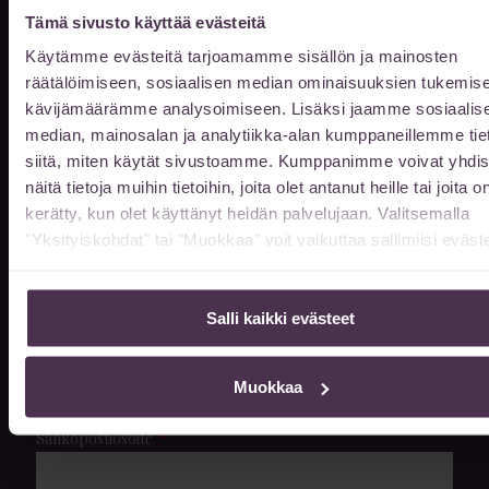
sopimuksen mukaan.
Tämä sivusto käyttää evästeitä
Käytämme evästeitä tarjoamamme sisällön ja mainosten
Kun saavut ennen klo 8, tai klo 16 jälkeen
räätälöimiseen, sosiaalisen median ominaisuuksien tukemise
niin ovet avautuvat soittamalla
kävijämäärämme analysoimiseen. Lisäksi jaamme sosiaalis
044 978 0562
puh.
median, mainosalan ja analytiikka-alan kumppaneillemme tie
siitä, miten käytät sivustoamme. Kumppanimme voivat yhdis
Jätä meille viesti
näitä tietoja muihin tietoihin, joita olet antanut heille tai joita o
kerätty, kun olet käyttänyt heidän palvelujaan. Valitsemalla
"Yksityiskohdat" tai "Muokkaa" voit vaikuttaa sallimiisi eväste
Etunimi
Salli kaikki evästeet
Sukunimi
Muokkaa
Sähköpostiosoite