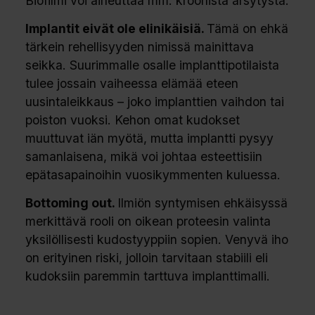
Biofilmi voi aiheuttaa mm. kroonista ärsytystä.
Implantit eivät ole elinikäisiä.
Tämä on ehkä
tärkein rehellisyyden nimissä mainittava
seikka. Suurimmalle osalle implanttipotilaista
tulee jossain vaiheessa elämää eteen
uusintaleikkaus – joko implanttien vaihdon tai
poiston vuoksi. Kehon omat kudokset
muuttuvat iän myötä, mutta implantti pysyy
samanlaisena, mikä voi johtaa esteettisiin
epätasapainoihin vuosikymmenten kuluessa.
Bottoming out.
Ilmiön syntymisen ehkäisyssä
merkittävä rooli on oikean proteesin valinta
yksilöllisesti kudostyyppiin sopien. Venyvä iho
on erityinen riski, jolloin tarvitaan stabiili eli
kudoksiin paremmin tarttuva implanttimalli.