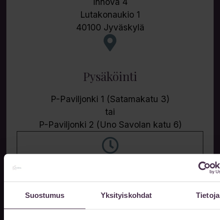
Innova 4
Lutakonaukio 1
40100 Jyväskylä
Pysäköinti
P-Paviljonki 1 (Satamakatu 3)
tai
P-Paviljonki 2 (Uno Savolan katu 6)
Aukioloajat
Suostumus
Yksityiskohdat
Tietoja
Vastaanottomme on auki ajanvarauksella
arkisin klo 10-20. Muina aikoina