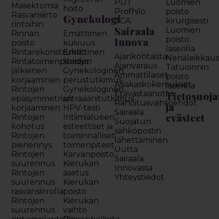
PDT
Luomien
Masektomia
hoito
Profhilo
poisto
Rasvansiirto
Gynekologi
TCA
kirurgisesti
rintoihin
Sairaala
Luomien
Rinnan
Emättimen
Innova
poisto
poisto
kuivuus
laserilla
Rintarekonstruktio
Emättinen
Ajankohtaista
Nenäleikkau
Rintatoimenpiteiden
kiristys
Ajanvaraus
Tatuoinnin
jälkeinen
Gynekologinen
Ammattilaiset
poisto
korjaaminen
perustutkimus
Asiakaskokemukset
laserilla
Rintojen
Gynekologinen
Etävastaanotto
Tietosuoja
epäsymmetrian
ultraäänitutkimus
Rahoitusvaihtoehdot
ja
korjaaminen
HPV-testi
Sairaala
evästeet
Rintojen
Intiimialueen
Suojatun
kohotus
esteettiset ja
sähköpostin
Rintojen
toiminnalliset
lähettäminen
pienennys
toimenpiteet
Uutta
Rintojen
Karvanpoisto
Sairaala
suurennus
Kierukan
Innovassa
Rintojen
asetus
Yhteystiedot
suurennus
Kierukan
rasvansiirrolla
poisto
Rintojen
Kierukan
suurennus
vaihto