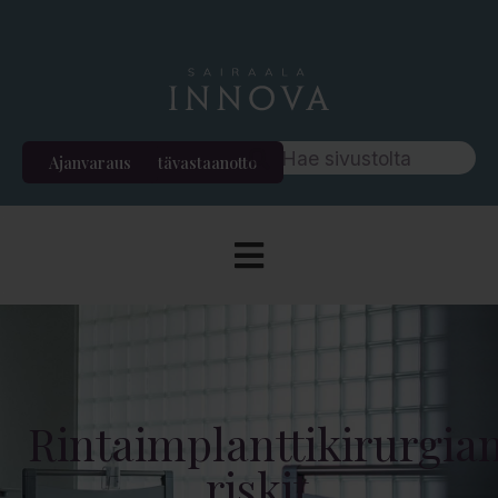
Ajanvaraus
Etävastaanotto
Rintaimplanttikirurgia
riskit