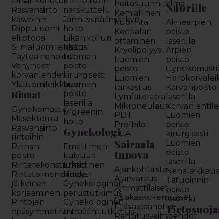
Otsankohotus
Hampaiden
hoitosuunnitelma
Nuorille
Rasvansiirto
narskuttelu
Kemiallinen
kasvoihin
Jännityspäänsärkyn
kuorinta
Aknearpien
Riippuluomi
hoito
Koepalan
poisto
eli ptoosi
Liikahikoilun
ottaminen
laserilla
Silmäluomileikkaus
hoito
Kryolipolyysi
Arpien
Täyteainehoidot
Luomen
Luomien
poisto
Venyneet
poisto
poisto
Gynekomasti
korvanlehdet
kirurgisesti
Luomien
Hörökorvalei
Yläluomileikkaus
Luomen
tarkastus
Karvanpoisto
Rinnat
poisto
Lymfaterapia
laserilla
laserilla
Mikroneulaus
Korvanlehtil
Gynekomastia
Migreenin
PDT
Luomien
Masektomia
hoito
Profhilo
poisto
Rasvansiirto
Gynekologi
TCA
kirurgisesti
rintoihin
Sairaala
Luomien
Rinnan
Emättimen
Innova
poisto
poisto
kuivuus
laserilla
Rintarekonstruktio
Emättinen
Ajankohtaista
Nenäleikkau
Rintatoimenpiteiden
kiristys
Ajanvaraus
Tatuoinnin
jälkeinen
Gynekologinen
Ammattilaiset
poisto
korjaaminen
perustutkimus
Asiakaskokemukset
laserilla
Rintojen
Gynekologinen
Etävastaanotto
Tietosuoja
epäsymmetrian
ultraäänitutkimus
Rahoitusvaihtoehdot