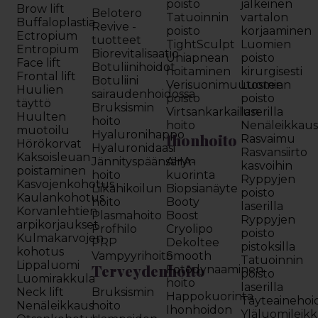
poisto
jälkeinen
Brow lift
Belotero
Tatuoinnin
vartalon
Buffaloplastia
Revive -
poisto
korjaaminen
Ectropium
tuotteet
TightSculpt
Luomien
Entropium
Biorevitalisaatio
Uniapnean
poisto
Face lift
Botuliinihoidot
hoitaminen
kirurgisesti
Frontal lift
Botuliini
Verisuonimuutosten
Luomien
Huulien
sairaudenhoidossa
poisto
poisto
täyttö
Bruksismin
Virtsankarkailun
laserilla
Huulten
hoito
hoito
Nenäleikkau
muotoilu
Hyaluronihappo
Ihonhoito
Rasvaimu
Hörökorvat
Hyaluronidaasi
Rasvansiirto
Kaksoisleuan
Jännityspäänsäryn
AHA-
kasvoihin
poistaminen
hoito
kuorinta
Ryppyjen
Kasvojenkohotus
Liikahikoilun
Biopsianäyte
poisto
Kaulankohotus
hoito
Booty
laserilla
Korvanlehtien
Plasmahoito
Boost
Ryppyjen
arpikorjaukset
Profhilo
Cryolipo
poisto
Kulmakarvojen
PRP
Dekoltee
pistoksilla
kohotus
Vampyyrihoito
Smooth
Tatuoinnin
Lippaluomi
Terveydenhoito
Fotodynaaminen
poisto
Luomirakkula
hoito
laserilla
Neck lift
Bruksismin
Happokuorinta
Täyteainehoi
Nenäleikkaus
hoito
Ihonhoidon
Yläluomileik