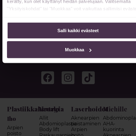
kerätty, kun olet käyttänyt heidän palvelujaan. Valitsemalla
"Yksityiskohdat" tai "Muokkaa" voit vaikuttaa sallimiisi eväste
LÄHETÄ
Salli kaikki evästeet
Muokkaa
Seuraa sosiaalisessa mediassa
Plastiikkakirurgia
Laserhoidot
Miehille
Vartalo
Iho
Allit
Aknearpien
Abdominoplas
Abdomioplastia
poistaminen
AHA-
Arpien
Body lift
Arpien
kuorinta
poisto
Raskausarpien
hoito
Aknearpien