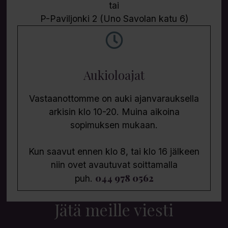
tai
P-Paviljonki 2 (Uno Savolan katu 6)
Aukioloajat
Vastaanottomme on auki ajanvarauksella
arkisin klo 10-20. Muina aikoina
sopimuksen mukaan.
Kun saavut ennen klo 8, tai klo 16 jälkeen
niin ovet avautuvat soittamalla
044 978 0562
puh.
Jätä meille viesti