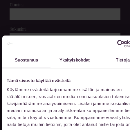
Etunimi
Sukunimi
Sähköpostiosoite
Suostumus
Yksityiskohdat
Tietoja
Puhelin
Tämä sivusto käyttää evästeitä
Käytämme evästeitä tarjoamamme sisällön ja mainosten
räätälöimiseen, sosiaalisen median ominaisuuksien tukemise
Viestisi
kävijämäärämme analysoimiseen. Lisäksi jaamme sosiaalis
median, mainosalan ja analytiikka-alan kumppaneillemme tie
siitä, miten käytät sivustoamme. Kumppanimme voivat yhdis
näitä tietoja muihin tietoihin, joita olet antanut heille tai joita o