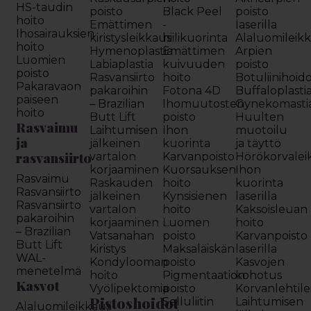
HS-taudin
poisto
Black Peel
poisto
hoito
Emättimen
-
laserilla
Ihosairauksien
kiristysleikkaus
hiilikuorinta
Alaluomileik
hoito
Hymenoplastia
Emättimen
Arpien
Luomien
Labiaplastia
kuivuuden
poisto
poisto
Rasvansiirto
hoito
Botuliinihoid
Pakaravaon
pakaroihin
Fotona 4D
Buffaloplasti
paiseen
– Brazilian
Ihomuutosten
Gynekomasti
hoito
Butt Lift
poisto
Huulten
Rasvaimu
Laihtumisen
Ihon
muotoilu
ja
jälkeinen
kuorinta
ja täyttö
rasvansiirto
vartalon
Karvanpoisto
Hörökorvalei
korjaaminen
Kuorsauksen
Ihon
Rasvaimu
Raskauden
hoito
kuorinta
Rasvansiirto
jälkeinen
Kynsisienen
laserilla
Rasvansiirto
vartalon
hoito
Kaksoisleuan
pakaroihin
korjaaminen
Luomen
hoito
– Brazilian
Vatsanahan
poisto
Karvanpoisto
Butt Lift
kiristys
Maksaläiskän
laserilla
WAL-
Kondylooman
poisto
Kasvojen
menetelmä
hoito
Pigmentaation
kohotus
Kasvot
Vyölipektomia
poisto
Korvanlehtil
Pistoshoidot
Selluliitin
Laihtumisen
Alaluomileikkaus