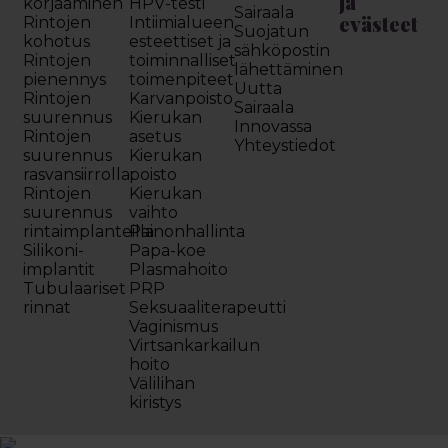
ja
korjaaminen
HPV-testi
Sairaala
evästeet
Rintojen
Intiimialueen
Suojatun
kohotus
esteettiset ja
sähköpostin
Rintojen
toiminnalliset
lähettäminen
pienennys
toimenpiteet
Uutta
Rintojen
Karvanpoisto
Sairaala
suurennus
Kierukan
Innovassa
Rintojen
asetus
Yhteystiedot
suurennus
Kierukan
rasvansiirrolla
poisto
Rintojen
Kierukan
suurennus
vaihto
rintaimplanteilla
Painonhallinta
Silikoni-
Papa-koe
implantit
Plasmahoito
Tubulaariset
PRP
rinnat
Seksuaaliterapeutti
Vaginismus
Virtsankarkailun
hoito
Välilihan
kiristys