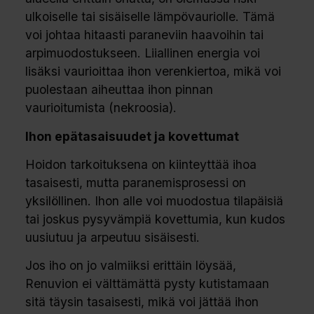
ulkoiselle tai sisäiselle lämpövauriolle. Tämä
voi johtaa hitaasti paraneviin haavoihin tai
arpimuodostukseen. Liiallinen energia voi
lisäksi vaurioittaa ihon verenkiertoa, mikä voi
puolestaan aiheuttaa ihon pinnan
vaurioitumista (nekroosia).
Ihon epätasaisuudet ja kovettumat
Hoidon tarkoituksena on kiinteyttää ihoa
tasaisesti, mutta paranemisprosessi on
yksilöllinen. Ihon alle voi muodostua tilapäisiä
tai joskus pysyvämpiä kovettumia, kun kudos
uusiutuu ja arpeutuu sisäisesti.
Jos iho on jo valmiiksi erittäin löysää,
Renuvion ei välttämättä pysty kutistamaan
sitä täysin tasaisesti, mikä voi jättää ihon