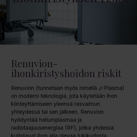
Renuvion-
ihonkiristyshoidon riskit
Renuvion (tunnetaan myös nimellä J-Plasma)
on moderni teknologia, jota käytetään ihon
kiinteyttämiseen yleensä rasvaimun
yhteydessä tai sen jälkeen. Renuvion
hyödyntää heliumplasmaa ja
radiotaajuusenergiaa (RF), jotka yhdessä
kutistavat ihon alla olevaa tukikudosta.