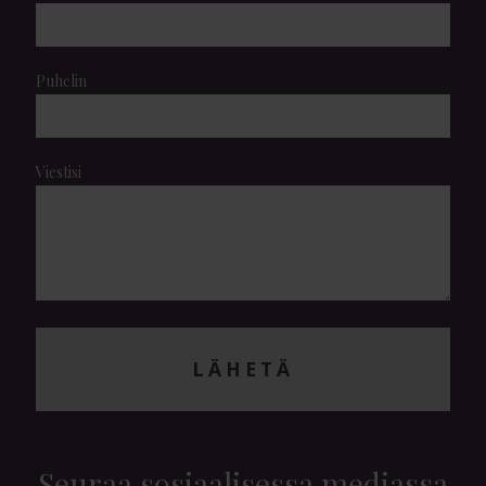
Puhelin
Viestisi
LÄHETÄ
Seuraa sosiaalisessa mediassa