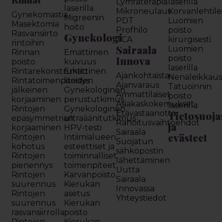
Lymfaterapia
laserilla
laserilla
Mikroneulaus
Korvanlehtil
Gynekomastia
Migreenin
PDT
Luomien
Masektomia
hoito
Profhilo
poisto
Rasvansiirto
Gynekologi
TCA
kirurgisesti
rintoihin
Sairaala
Luomien
Rinnan
Emättimen
Innova
poisto
poisto
kuivuus
laserilla
Rintarekonstruktio
Emättinen
Ajankohtaista
Nenäleikkau
Rintatoimenpiteiden
kiristys
Ajanvaraus
Tatuoinnin
jälkeinen
Gynekologinen
Ammattilaiset
poisto
korjaaminen
perustutkimus
Asiakaskokemukset
laserilla
Rintojen
Gynekologinen
Etävastaanotto
Tietosuoja
epäsymmetrian
ultraäänitutkimus
Rahoitusvaihtoehdot
ja
korjaaminen
HPV-testi
Sairaala
evästeet
Rintojen
Intiimialueen
Suojatun
kohotus
esteettiset ja
sähköpostin
Rintojen
toiminnalliset
lähettäminen
pienennys
toimenpiteet
Uutta
Rintojen
Karvanpoisto
Sairaala
suurennus
Kierukan
Innovassa
Rintojen
asetus
Yhteystiedot
suurennus
Kierukan
rasvansiirrolla
poisto
Rintojen
Kierukan