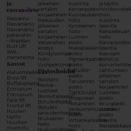
ja
jälkeinen
kuorinta
ja täyttö
rasvansiirto
vartalon
Karvanpoisto
Hörökorvalei
korjaaminen
Kuorsauksen
Ihon
Rasvaimu
Raskauden
hoito
kuorinta
Rasvansiirto
jälkeinen
Kynsisienen
laserilla
Rasvansiirto
vartalon
hoito
Kaksoisleuan
pakaroihin
korjaaminen
Luomen
hoito
– Brazilian
Vatsanahan
poisto
Karvanpoisto
Butt Lift
kiristys
Maksaläiskän
laserilla
WAL-
Kondylooman
poisto
Kasvojen
menetelmä
hoito
Pigmentaation
kohotus
Kasvot
Vyölipektomia
poisto
Korvanlehtil
Pistoshoidot
Selluliitin
Laihtumisen
Alaluomileikkaus
poisto
jälkeinen
Brow lift
Belotero
Tatuoinnin
vartalon
Buffaloplastia
Revive -
poisto
korjaaminen
Ectropium
tuotteet
TightSculpt
Luomien
Entropium
Biorevitalisaatio
Uniapnean
poisto
Face lift
Botuliinihoidot
hoitaminen
kirurgisesti
Frontal lift
Botuliini
Verisuonimuutosten
Luomien
Huulien
sairaudenhoidossa
poisto
poisto
täyttö
Bruksismin
Virtsankarkailun
laserilla
Huulten
hoito
hoito
Nenäleikkau
muotoilu
Hyaluronihappo