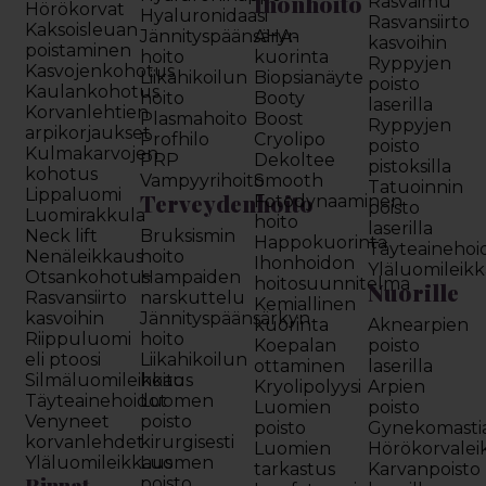
Ihonhoito
Rasvaimu
Hörökorvat
Hyaluronidaasi
Rasvansiirto
Kaksoisleuan
Jännityspäänsäryn
AHA-
kasvoihin
poistaminen
hoito
kuorinta
Ryppyjen
Kasvojenkohotus
Liikahikoilun
Biopsianäyte
poisto
Kaulankohotus
hoito
Booty
laserilla
Korvanlehtien
Plasmahoito
Boost
Ryppyjen
arpikorjaukset
Profhilo
Cryolipo
poisto
Kulmakarvojen
PRP
Dekoltee
pistoksilla
kohotus
Vampyyrihoito
Smooth
Tatuoinnin
Lippaluomi
Terveydenhoito
Fotodynaaminen
poisto
Luomirakkula
hoito
laserilla
Neck lift
Bruksismin
Happokuorinta
Täyteainehoi
Nenäleikkaus
hoito
Ihonhoidon
Yläluomileik
Otsankohotus
Hampaiden
hoitosuunnitelma
Nuorille
Rasvansiirto
narskuttelu
Kemiallinen
kasvoihin
Jännityspäänsärkyn
kuorinta
Aknearpien
Riippuluomi
hoito
Koepalan
poisto
eli ptoosi
Liikahikoilun
ottaminen
laserilla
Silmäluomileikkaus
hoito
Kryolipolyysi
Arpien
Täyteainehoidot
Luomen
Luomien
poisto
Venyneet
poisto
poisto
Gynekomasti
korvanlehdet
kirurgisesti
Luomien
Hörökorvalei
Yläluomileikkaus
Luomen
tarkastus
Karvanpoisto
Rinnat
poisto