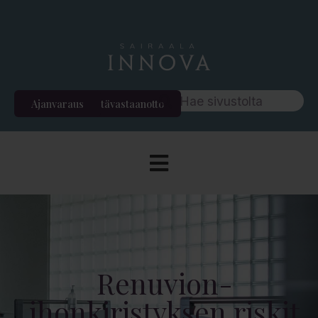
Ajanvaraus
Etävastaanotto
Renuvion-
ihonkiristyksen riskit