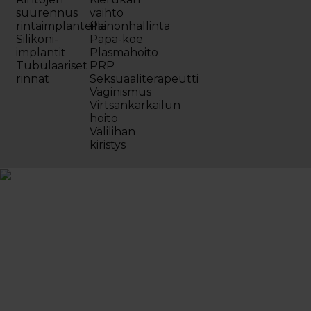
suurennus
vaihto
rintaimplanteilla
Painonhallinta
Silikoni-
Papa-koe
implantit
Plasmahoito
Tubulaariset
PRP
rinnat
Seksuaaliterapeutti
Vaginismus
Virtsankarkailun
hoito
Välilihan
kiristys