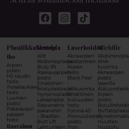
Plastiikkakirurgia
Laserhoidot
Miehille
Vartalo
Iho
Allit
Aknearpien
Abdominoplas
Abdomioplastia
poistaminen
AHA-
Arpien
Body lift
Arpien
kuorinta
poisto
Raskausarpien
hoito
Aknearpien
HS-taudin
poisto
Black Peel
poisto
hoito
Emättimen
-
laserilla
Ihosairauksien
kiristysleikkaus
hiilikuorinta
Alaluomileik
hoito
Hymenoplastia
Emättimen
Arpien
Luomien
Labiaplastia
kuivuuden
poisto
poisto
Rasvansiirto
hoito
Botuliinihoid
Pakaravaon
pakaroihin
Fotona 4D
Buffaloplasti
paiseen
– Brazilian
Ihomuutosten
Gynekomasti
hoito
Butt Lift
poisto
Huulten
Rasvaimu
Laihtumisen
Ihon
muotoilu