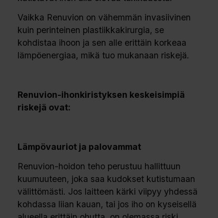
Vaikka Renuvion on vähemmän invasiivinen
kuin perinteinen plastiikkakirurgia, se
kohdistaa ihoon ja sen alle erittäin korkeaa
lämpöenergiaa, mikä tuo mukanaan riskejä.
Renuvion-ihonkiristyksen keskeisimpiä
riskejä ovat:
Lämpövauriot ja palovammat
Renuvion-hoidon teho perustuu hallittuun
kuumuuteen, joka saa kudokset kutistumaan
välittömästi. Jos laitteen kärki viipyy yhdessä
kohdassa liian kauan, tai jos iho on kyseisellä
alueella erittäin ohutta, on olemassa riski