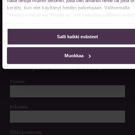
näitä tietoja muihin tietoihin, joita olet antanut heille tai joita o
arkisin klo 10-20. Muina aikoina
kerätty, kun olet käyttänyt heidän palvelujaan. Valitsemalla
"Yksityiskohdat" tai "Muokkaa" voit vaikuttaa sallimiisi eväste
sopimuksen mukaan.
Kun saavut ennen klo 8, tai klo 16 jälkeen
Salli kaikki evästeet
niin ovet avautuvat soittamalla
044 978 0562
puh.
Muokkaa
Jätä meille viesti
Etunimi
Sukunimi
Sähköpostiosoite