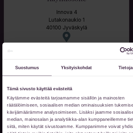
Innova 4
Lutakonaukio 1
40100 Jyväskylä
Pysäköinti
Suostumus
Yksityiskohdat
Tietoja
P-Paviljonki 1 (Satamakatu 3)
tai
P-Paviljonki 2 (Uno Savolan katu 6)
Tämä sivusto käyttää evästeitä
Käytämme evästeitä tarjoamamme sisällön ja mainosten
räätälöimiseen, sosiaalisen median ominaisuuksien tukemise
kävijämäärämme analysoimiseen. Lisäksi jaamme sosiaalis
Aukioloajat
median, mainosalan ja analytiikka-alan kumppaneillemme tie
siitä, miten käytät sivustoamme. Kumppanimme voivat yhdis
Vastaanottomme on auki ajanvarauksella