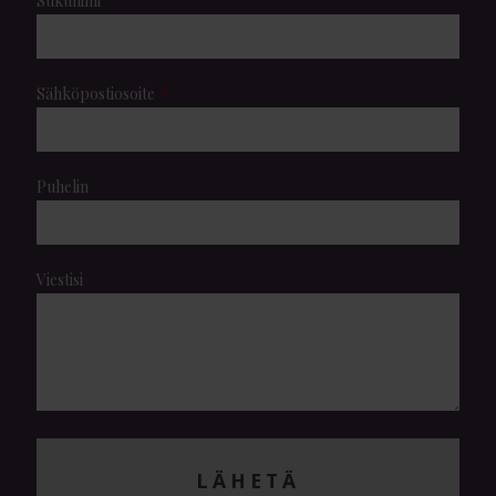
Sukunimi
Sähköpostiosoite
Puhelin
Viestisi
LÄHETÄ