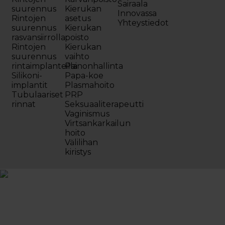
Sairaala
suurennus
Kierukan
Innovassa
Rintojen
asetus
Yhteystiedot
suurennus
Kierukan
rasvansiirrolla
poisto
Rintojen
Kierukan
suurennus
vaihto
rintaimplanteilla
Painonhallinta
Silikoni-
Papa-koe
implantit
Plasmahoito
Tubulaariset
PRP
rinnat
Seksuaaliterapeutti
Vaginismus
Virtsankarkailun
hoito
Välilihan
kiristys