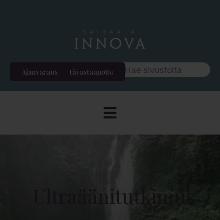
Ajanvaraus
Etävastaanotto
Ultraäänitutkimus