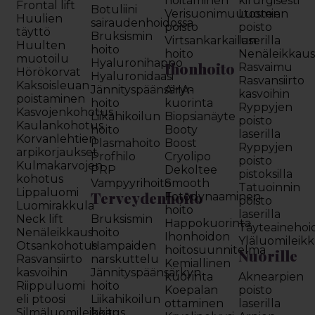
hoitaminen
kirurgisesti
Frontal lift
Botuliini
Verisuonimuutosten
Luomien
Huulien
sairaudenhoidossa
poisto
poisto
täyttö
Bruksismin
Virtsankarkailun
laserilla
Huulten
hoito
hoito
Nenäleikkau
muotoilu
Hyaluronihappo
Ihonhoito
Rasvaimu
Hörökorvat
Hyaluronidaasi
Rasvansiirto
Kaksoisleuan
Jännityspäänsäryn
AHA-
kasvoihin
poistaminen
hoito
kuorinta
Ryppyjen
Kasvojenkohotus
Liikahikoilun
Biopsianäyte
poisto
Kaulankohotus
hoito
Booty
laserilla
Korvanlehtien
Plasmahoito
Boost
Ryppyjen
arpikorjaukset
Profhilo
Cryolipo
poisto
Kulmakarvojen
PRP
Dekoltee
pistoksilla
kohotus
Vampyyrihoito
Smooth
Tatuoinnin
Lippaluomi
Terveydenhoito
Fotodynaaminen
poisto
Luomirakkula
hoito
laserilla
Neck lift
Bruksismin
Happokuorinta
Täyteainehoi
Nenäleikkaus
hoito
Ihonhoidon
Yläluomileik
Otsankohotus
Hampaiden
hoitosuunnitelma
Nuorille
Rasvansiirto
narskuttelu
Kemiallinen
kasvoihin
Jännityspäänsärkyn
kuorinta
Aknearpien
Riippuluomi
hoito
Koepalan
poisto
eli ptoosi
Liikahikoilun
ottaminen
laserilla
Silmäluomileikkaus
hoito