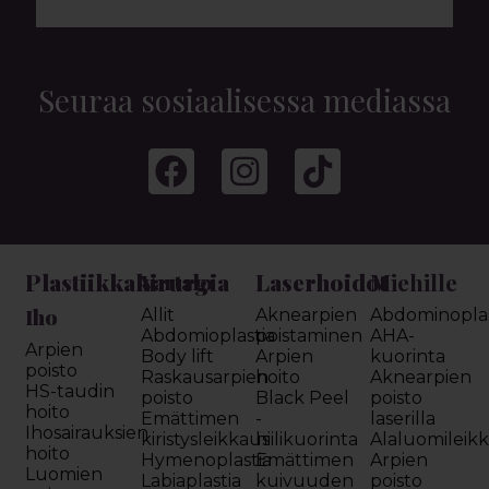
Seuraa sosiaalisessa mediassa
Plastiikkakirurgia
Laserhoidot
Miehille
Vartalo
Iho
Allit
Aknearpien
Abdominoplas
Abdomioplastia
poistaminen
AHA-
Arpien
Body lift
Arpien
kuorinta
poisto
Raskausarpien
hoito
Aknearpien
HS-taudin
poisto
Black Peel
poisto
hoito
Emättimen
-
laserilla
Ihosairauksien
kiristysleikkaus
hiilikuorinta
Alaluomileik
hoito
Hymenoplastia
Emättimen
Arpien
Luomien
Labiaplastia
kuivuuden
poisto