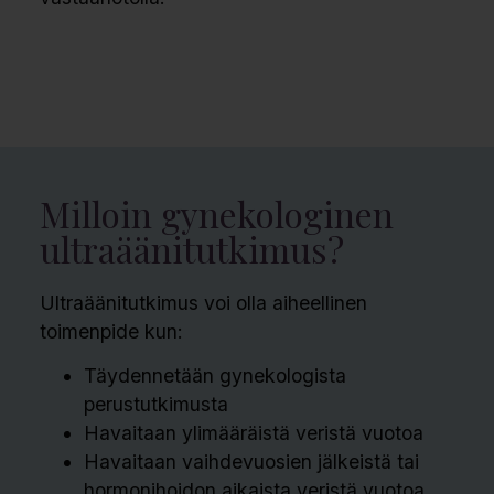
Milloin gynekologinen
ultraäänitutkimus?
Ultraäänitutkimus voi olla aiheellinen
toimenpide kun:
Täydennetään gynekologista
perustutkimusta
Havaitaan ylimääräistä veristä vuotoa
Havaitaan vaihdevuosien jälkeistä tai
hormonihoidon aikaista veristä vuotoa