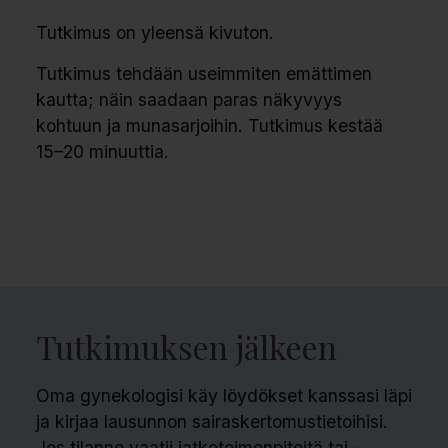
Tutkimus on yleensä kivuton.
Tutkimus tehdään useimmiten emättimen
kautta; näin saadaan paras näkyvyys
kohtuun ja munasarjoihin. Tutkimus kestää
15–20 minuuttia.
Tutkimuksen jälkeen
Oma gynekologisi käy löydökset kanssasi läpi
ja kirjaa lausunnon sairaskertomustietoihisi.
Jos tilanne vaatii jatkotoimenpiteitä tai -