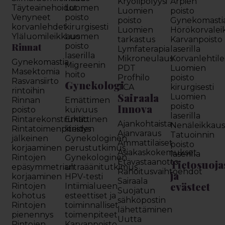
Kryolipolyysi
Arpien
Täyteainehoidot
Luomen
Luomien
poisto
Venyneet
poisto
poisto
Gynekomasti
korvanlehdet
kirurgisesti
Luomien
Hörökorvalei
Yläluomileikkaus
Luomen
tarkastus
Karvanpoisto
Rinnat
poisto
Lymfaterapia
laserilla
laserilla
Mikroneulaus
Korvanlehtil
Gynekomastia
Migreenin
PDT
Luomien
Masektomia
hoito
Profhilo
poisto
Rasvansiirto
Gynekologi
TCA
kirurgisesti
rintoihin
Sairaala
Luomien
Rinnan
Emättimen
Innova
poisto
poisto
kuivuus
laserilla
Rintarekonstruktio
Emättinen
Ajankohtaista
Nenäleikkau
Rintatoimenpiteiden
kiristys
Ajanvaraus
Tatuoinnin
jälkeinen
Gynekologinen
Ammattilaiset
poisto
korjaaminen
perustutkimus
Asiakaskokemukset
laserilla
Rintojen
Gynekologinen
Etävastaanotto
Tietosuoja
epäsymmetrian
ultraäänitutkimus
Rahoitusvaihtoehdot
ja
korjaaminen
HPV-testi
Sairaala
evästeet
Rintojen
Intiimialueen
Suojatun
kohotus
esteettiset ja
sähköpostin
Rintojen
toiminnalliset
lähettäminen
pienennys
toimenpiteet
Uutta
Rintojen
Karvanpoisto