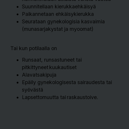
Suunnitellaan kierukkaehkäisyä
Paikannetaan ehkäisykierukka
Seurataan gynekologisia kasvaimia
(munasarjakystat ja myoomat)
Tai kun potilaalla on
Runsaat, runsastuneet tai
pitkittyneet kuukautiset
Alavatsakipuja
Epäily gynekologisesta sairaudesta tai
syövästä
Lapsettomuutta tai raskaustoive.