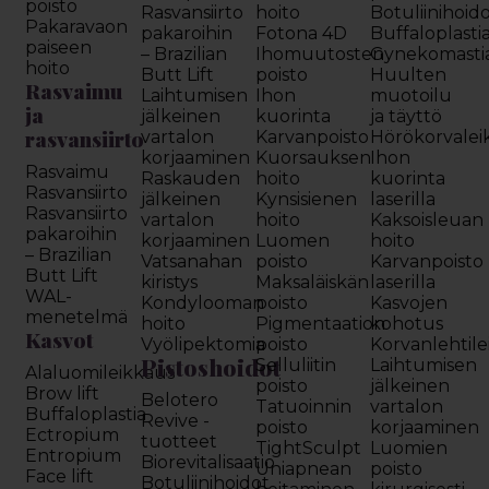
poisto
Rasvansiirto
hoito
Botuliinihoid
Pakaravaon
pakaroihin
Fotona 4D
Buffaloplasti
paiseen
– Brazilian
Ihomuutosten
Gynekomasti
hoito
Butt Lift
poisto
Huulten
Rasvaimu
Laihtumisen
Ihon
muotoilu
ja
jälkeinen
kuorinta
ja täyttö
rasvansiirto
vartalon
Karvanpoisto
Hörökorvalei
korjaaminen
Kuorsauksen
Ihon
Rasvaimu
Raskauden
hoito
kuorinta
Rasvansiirto
jälkeinen
Kynsisienen
laserilla
Rasvansiirto
vartalon
hoito
Kaksoisleuan
pakaroihin
korjaaminen
Luomen
hoito
– Brazilian
Vatsanahan
poisto
Karvanpoisto
Butt Lift
kiristys
Maksaläiskän
laserilla
WAL-
Kondylooman
poisto
Kasvojen
menetelmä
hoito
Pigmentaation
kohotus
Kasvot
Vyölipektomia
poisto
Korvanlehtil
Pistoshoidot
Selluliitin
Laihtumisen
Alaluomileikkaus
poisto
jälkeinen
Brow lift
Belotero
Tatuoinnin
vartalon
Buffaloplastia
Revive -
poisto
korjaaminen
Ectropium
tuotteet
TightSculpt
Luomien
Entropium
Biorevitalisaatio
Uniapnean
poisto
Face lift
Botuliinihoidot