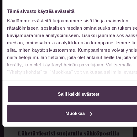
014 522 511
Tämä sivusto käyttää evästeitä
Käytämme evästeitä tarjoamamme sisällön ja mainosten
räätälöimiseen, sosiaalisen median ominaisuuksien tukemise
kävijämäärämme analysoimiseen. Lisäksi jaamme sosiaalis
Nettiajanvaraus 24/7
median, mainosalan ja analytiikka-alan kumppaneillemme tie
siitä, miten käytät sivustoamme. Kumppanimme voivat yhdis
näitä tietoja muihin tietoihin, joita olet antanut heille tai joita o
kerätty, kun olet käyttänyt heidän palvelujaan. Valitsemalla
"Yksityiskohdat" tai "Muokkaa" voit vaikuttaa sallimiisi eväste
Sähköpostiosoite
info@sairaalainnova.fi
Salli kaikki evästeet
Muokkaa
Suojattu sähköposti
Lähetä viestisi suojatulla sähköpostilla