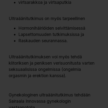
virtsarakkoa ja virtsaputkia
Ultraäänitutkimus on myös tarpeellinen
Hormonihäiriöiden selvittämisessä
Lapsettomuuden tutkimuksissa ja
Raskauden seurannassa.
Ultraäänitutkimuksen voi myös tehdä
klitoriksen ja peniksen verisuonitusta varten
seksuaalisissa ongelmissa (ongelmia
orgasmin ja erektion kanssa).
Gynekologinen ultraäänitutkimus tehdään
Sairaala Innovassa gynekologin
vastaanotolla.