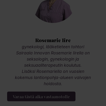
Rosemarie Iire
gynekologi, lääketieteen tohtori
Sairaala Innovan Rosemarie Iirella on
seksologin, gynekologin ja
seksuaaliterapeutin koulutus.
Lisäksi Rosemariella on vuosien
kokemus lantionpohja-alueen vaivojen
hoidosta.
Varaa tästä aika vastaanotolle