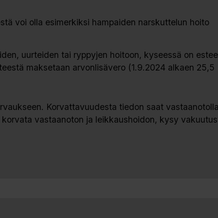
tä voi olla esimerkiksi hampaiden narskuttelun hoito
iden, uurteiden tai ryppyjen hoitoon, kyseessä on esteet
npiteestä maksetaan arvonlisävero (1.9.2024 alkaen 25,5
korvaukseen. Korvattavuudesta tiedon saat vastaanotolla
korvata vastaanoton ja leikkaushoidon, kysy vakuutusy