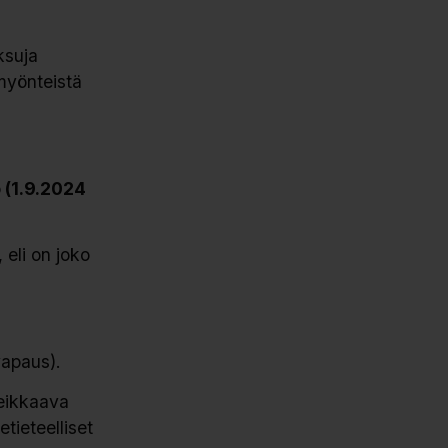
ksuja
myönteistä
 (1.9.2024
 eli on joko
vapaus).
Leikkaava
tieteelliset