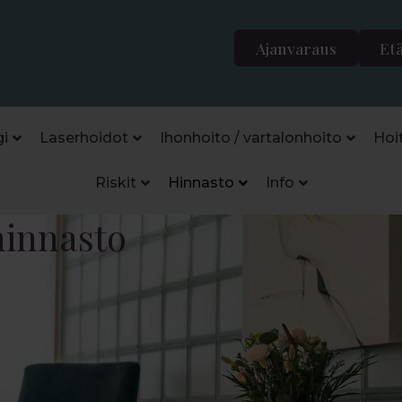
Ajanvaraus
Et
i
Laserhoidot
Ihonhoito / vartalonhoito
Hoi
Riskit
Hinnasto
Info
hinnasto