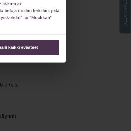
ETÄVASTAANOTTO
tiikka-alan
ietoja muihin tietoihin, joita
sityiskohdat" tai "Muokkaa"
ikkauksen
Salli kaikki evästeet
kset. Ja
 e (sis.
käynnit