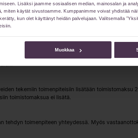
iseen. Lisäksi jaamme sosiaalisen median, mainosalan ja analy
, miten käytät sivustoamme. Kumppanimme voivat yhdistää näitä t
on kerätty, kun olet käyttänyt heidän palvelujaan. Valitsemalla "Yk
arvion tekemisen yhteydessä.
isiin.
ilikoni-implanteilla” ilmoitettu ”alk. hinta” sisältää le
Muokkaa
iliivit, ompeleiden poiston sekä sovittavat jälkitarkastu
veron.
reiden tekemiin toimenpiteisiin lisätään toimistomaksu 26
iin toimistomaksua ei lisätä.
aan tehdyn toimenpiteen yhteydessä. Myös vastaanotto