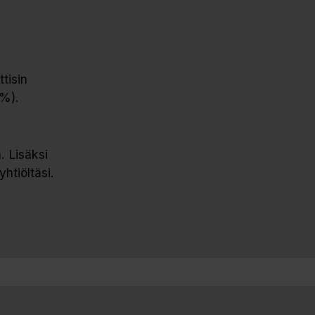
tisin
 %).
. Lisäksi
htiöltäsi.