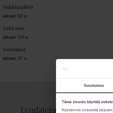
Tukirintaliivit
alkaen 92 e.
Tukivaate
alkaen 131 e.
Tukisukat
alkaen 37 e.
Suostumus
Tämä sivusto käyttää eväste
Lymfaterapian hinnasto
Käytämme evästeitä tarjoama