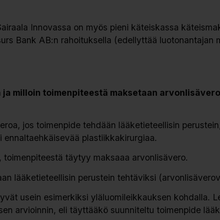
airaala Innovassa on myös pieni käteiskassa käteisma
rs Bank AB:n rahoituksella (edellyttää luotonantajan 
 ja milloin toimenpiteestä maksetaan arvonlisävero
roa, jos toimenpide tehdään lääketieteellisin perustein,
i ennaltaehkäisevää plastiikkakirurgiaa.
, toimenpiteestä täytyy maksaaa arvonlisävero.
aan lääketieteellisin perustein tehtäviksi (arvonlisävero
ttyvät usein esimerkiksi yläluomileikkauksen kohdalla. 
sen arvioinnin, eli täyttääkö suunniteltu toimenpide lääke