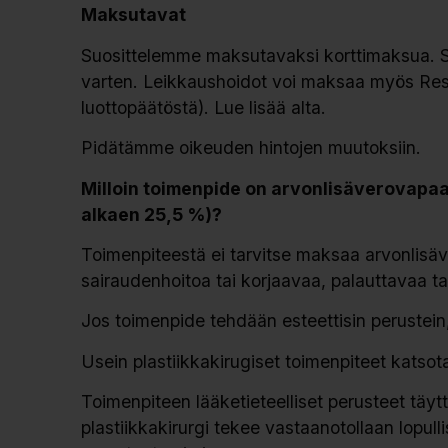
Maksutavat
Suosittelemme maksutavaksi korttimaksua. S
varten. Leikkaushoidot voi maksaa myös Resu
luottopäätöstä). Lue lisää alta.
Pidätämme oikeuden hintojen muutoksiin.
Milloin toimenpide on arvonlisäverovapaa
alkaen 25,5 %)?
Toimenpiteestä ei tarvitse maksaa arvonlisäve
sairaudenhoitoa tai korjaavaa, palauttavaa ta
Jos toimenpide tehdään esteettisin perustein
U
sein plastiikkakirugiset toimenpiteet katsot
Toimenpiteen lääketieteelliset perusteet täy
plastiikkakirurgi tekee vastaanotollaan lopulli