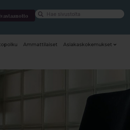
ävastaanotto
topolku
Ammattilaiset
Asiakaskokemukset