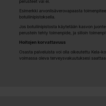
perusteet vai ei.
Esimerkki arvonlisäverovapaasta toimenpitees
botuliinipistoksella.
Jos botuliinipistosta käytetään kasvon juonte
perustein tehty toimenpide, ja silloin toime
Hoitojen korvattavuus
Osasta palveluista voi olla oikeutettu Kela-
voimassa oleva terveysvakuutuksesi saattaa 