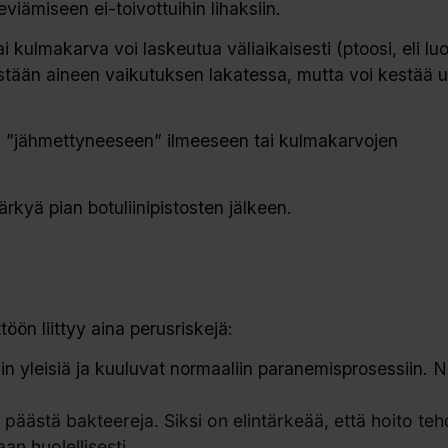
leviämiseen ei-toivottuihin lihaksiin.
i kulmakarva voi laskeutua väliaikaisesti (ptoosi, eli lu
tään aineen vaikutuksen lakatessa, mutta voi kestää u
htaa ”jähmettyneeseen” ilmeeseen tai kulmakarvojen
kyä pian botuliinipistosten jälkeen.
öön liittyy aina perusriskejä:
 yleisiä ja kuuluvat normaaliin paranemisprosessiin. N
päästä bakteereja. Siksi on elintärkeää, että hoito te
an huolellisesti.