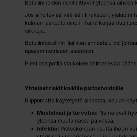
Botuliinihoidon riskit liittyvät yleensä aineen 
Jos aine leviää väärään lihakseen, yläluomi ta
kulman laskeutuminen. Tämä korjaantuu itses
viikkoja.
Botuliinitoksiinin liiallinen annostelu voi jo
epäsymmetriseen asentoon.
Pieni osa potilaista kokee ohimenevää päänsär
Yhteiset riskit kaikille pistoshoidoille
Riippumatta käytetystä aineesta, neulan käytt
Mustelmat ja turvotus:
Nämä ovat hyvin
yleensä muutamassa päivässä.
Infektio:
Pistoskohdan kautta ihoon voi 
steriilissä ympäristössä ja iho puhdisteta