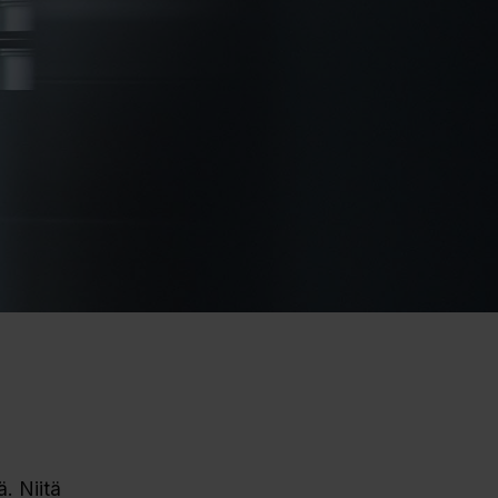
ä. Niitä