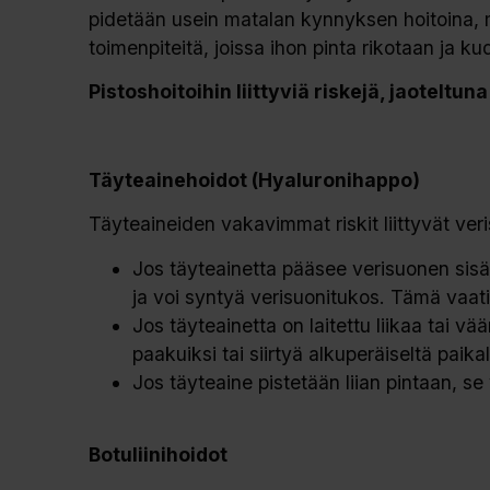
pidetään usein matalan kynnyksen hoitoina, mu
toimenpiteitä, joissa ihon pinta rikotaan ja 
Pistoshoitoihin liittyviä riskejä, jaoteltu
Täyteainehoidot (Hyaluronihappo)
Täyteaineiden vakavimmat riskit liittyvät ve
Jos täyteainetta pääsee verisuonen sisä
ja voi syntyä verisuonitukos. Tämä vaatii
Jos täyteainetta on laitettu liikaa tai v
paakuiksi tai siirtyä alkuperäiseltä paika
Jos täyteaine pistetään liian pintaan, se
Botuliinihoidot