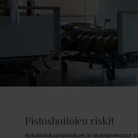
Pistoshoitojen riskit
Botuliinitoksiinipistokset ja täyteainehoidot o