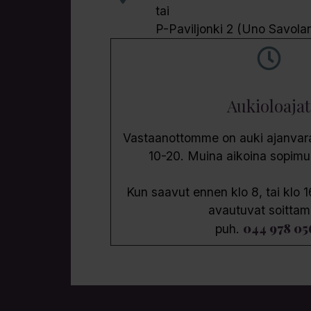
tai
P-Paviljonki 2 (Uno Savola
Aukioloajat
Vastaanottomme on auki ajanvarau
10-20. Muina aikoina sopim
Kun saavut ennen klo 8, tai klo 1
avautuvat soittam
044 978 05
puh.