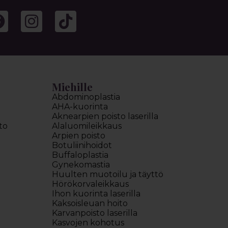
Miehille
Abdominoplastia
AHA-kuorinta
Aknearpien poisto laserilla
to
Alaluomileikkaus
Arpien poisto
Botuliinihoidot
Buffaloplastia
Gynekomastia
Huulten muotoilu ja täyttö
Hörökorvaleikkaus
Ihon kuorinta laserilla
Kaksoisleuan hoito
Karvanpoisto laserilla
Kasvojen kohotus