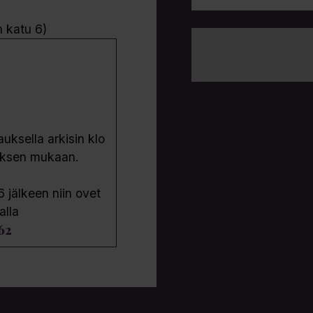
n katu 6)
ksella arkisin klo
uksen mukaan.
6 jälkeen niin ovet
alla
62