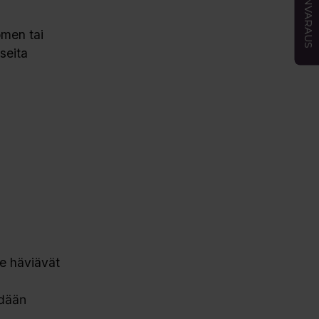
AJANVARAUS
omen tai
seita
e häviävät
hdään