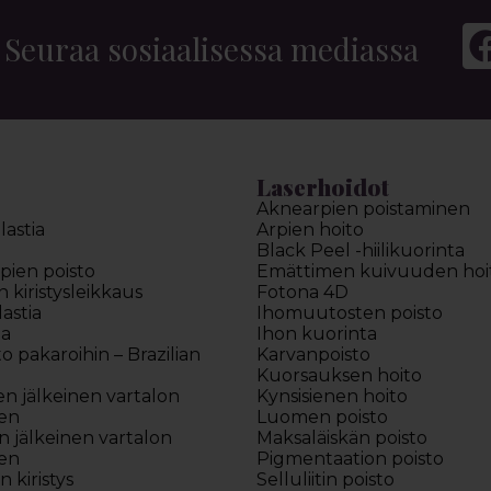
Seuraa sosiaalisessa mediassa
Laserhoidot
Aknearpien poistaminen
astia
Arpien hoito
Black Peel -hiilikuorinta
pien poisto
Emättimen kuivuuden hoi
kiristysleikkaus
Fotona 4D
astia
Ihomuutosten poisto
ia
Ihon kuorinta
to pakaroihin – Brazilian
Karvanpoisto
Kuorsauksen hoito
en jälkeinen vartalon
Kynsisienen hoito
en
Luomen poisto
 jälkeinen vartalon
Maksaläiskän poisto
en
Pigmentaation poisto
 kiristys
Selluliitin poisto