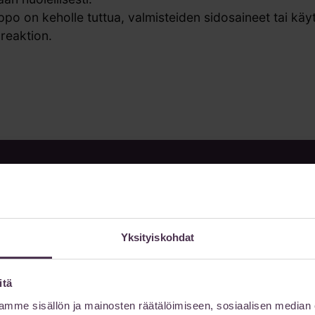
po on keholle tuttua, valmisteiden sidosaineet tai käy
reaktion.
Yksityiskohdat
muksen mukaan
itä
mme sisällön ja mainosten räätälöimiseen, sosiaalisen median