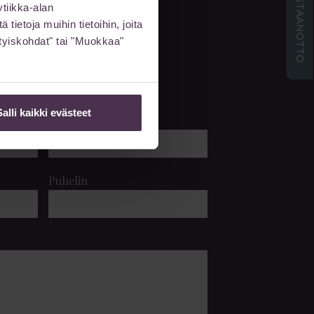
ETÄVASTAANOTTO
tiikka-alan
ietoja muihin tietoihin, joita
sityiskohdat" tai "Muokkaa"
 meille viesti
Salli kaikki evästeet
Sukunimi
Puhelin