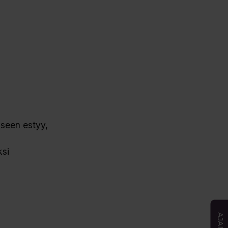
kseen estyy,
ksi