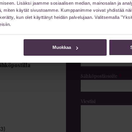
iseen. Lisäksi jaamme sosiaalisen median, mainosalan ja analy
, miten käytät sivustoamme. Kumppanimme voivat yhdistää näitä t
on kerätty, kun olet käyttänyt heidän palvelujaan. Valitsemalla "Yk
Jätä
isiin.
Muokkaa
Etunimi
sähköpostilla
Sähköpostiosoite
Viestisi
 3)