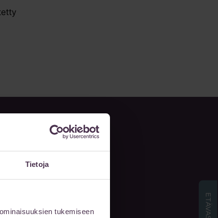
tetty
Tietoja
 ominaisuuksien tukemiseen