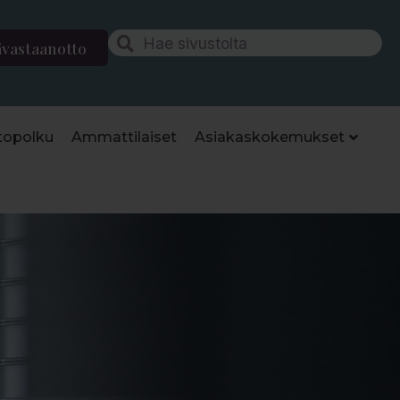
ävastaanotto
topolku
Ammattilaiset
Asiakaskokemukset