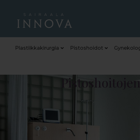
Plastiikkakirurgia
Pistoshoidot
Gynekolog
Pistoshoitojen