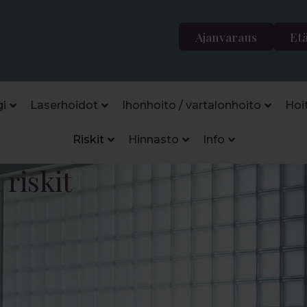
Ajanvaraus
Et
i
Laserhoidot
Ihonhoito / vartalonhoito
Hoi
Riskit
Hinnasto
Info
 riskit