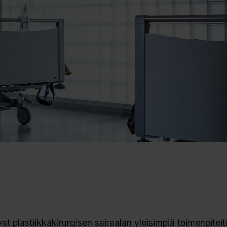
vat plastiikkakirurgisen sairaalan yleisimpiä toimenpiteit