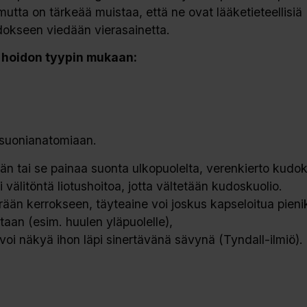
tta on tärkeää muistaa, että ne ovat lääketieteellisiä
kudokseen viedään vierasainetta.
na hoidon tyypin mukaan:
risuonianatomiaan.
än tai se painaa suonta ulkopuolelta, verenkierto kudo
 välitöntä liotushoitoa, jotta vältetään kudoskuolio.
äärään kerrokseen, täyteaine voi joskus kapseloitua pieni
ltaan (esim. huulen yläpuolelle),
 voi näkyä ihon läpi sinertävänä sävynä (Tyndall-ilmiö).