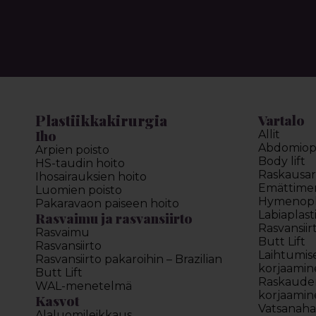
Plastiikkakirurgia
Vartalo
Iho
Allit
Abdomiopl
Arpien poisto
Body lift
HS-taudin hoito
Raskausar
Ihosairauksien hoito
Emättimen 
Luomien poisto
Hymenopl
Pakaravaon paiseen hoito
Labiaplast
Rasvaimu ja rasvansiirto
Rasvansiir
Rasvaimu
Butt Lift
Rasvansiirto
Laihtumis
Rasvansiirto pakaroihin – Brazilian
korjaamin
Butt Lift
Raskauden
WAL-menetelmä
korjaamin
Kasvot
Vatsanahan
Alaluomileikkaus