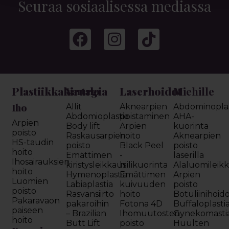
Seuraa sosiaalisessa mediassa
Plastiikkakirurgia
Laserhoidot
Miehille
Vartalo
Iho
Allit
Aknearpien
Abdominoplas
Abdomioplastia
poistaminen
AHA-
Arpien
Body lift
Arpien
kuorinta
poisto
Raskausarpien
hoito
Aknearpien
HS-taudin
poisto
Black Peel
poisto
hoito
Emättimen
-
laserilla
Ihosairauksien
kiristysleikkaus
hiilikuorinta
Alaluomileik
hoito
Hymenoplastia
Emättimen
Arpien
Luomien
Labiaplastia
kuivuuden
poisto
poisto
Rasvansiirto
hoito
Botuliinihoid
Pakaravaon
pakaroihin
Fotona 4D
Buffaloplasti
paiseen
– Brazilian
Ihomuutosten
Gynekomasti
hoito
Butt Lift
poisto
Huulten