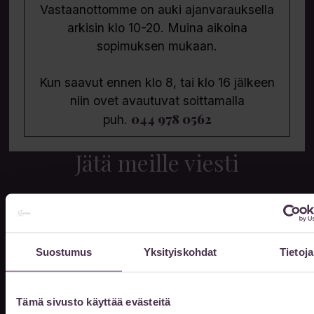
Vastaanottomme on auki ajanvarauksella
arkisin klo 10-20. Muina aikoina
sopimuksen mukaan.
Kun saavut ennen klo 8, tai klo 16 jälkeen
niin ovet avautuvat soittamalla
044 978 0562
puh.
Jätä meille viesti
Etunimi
Suostumus
Yksityiskohdat
Tietoja
Sukunimi
Tämä sivusto käyttää evästeitä