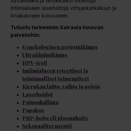
turvalliseksi ja tehokkaiksi todettuja
intiimialueen laserhoitoja virtsankarkailuun ja
limakalvojen kuivuuteen.
Tutustu tarkemmin Sairaala Innovan
palveluihin:
Gynekologinen perustutkimus
Ultraäänitutkimus
HPV-testi
Intiimialueen esteettiset ja
toiminnalliset toimenpiteet
Kierukan laitto, vaihto ja poisto
Laserhoidot
Painonhallinta
Papakoe
PRP-hoito eli plasmahoi
to
Seksuaaliterapeutti