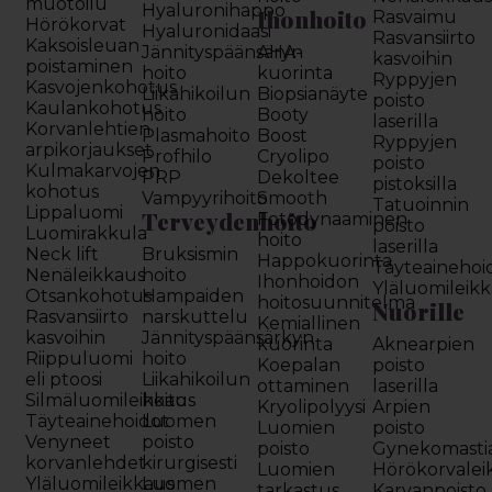
muotoilu
Hyaluronihappo
Ihonhoito
Rasvaimu
Hörökorvat
Hyaluronidaasi
Rasvansiirto
Kaksoisleuan
Jännityspäänsäryn
AHA-
kasvoihin
poistaminen
hoito
kuorinta
Ryppyjen
Kasvojenkohotus
Liikahikoilun
Biopsianäyte
poisto
Kaulankohotus
hoito
Booty
laserilla
Korvanlehtien
Plasmahoito
Boost
Ryppyjen
arpikorjaukset
Profhilo
Cryolipo
poisto
Kulmakarvojen
PRP
Dekoltee
pistoksilla
kohotus
Vampyyrihoito
Smooth
Tatuoinnin
Lippaluomi
Terveydenhoito
Fotodynaaminen
poisto
Luomirakkula
hoito
laserilla
Neck lift
Bruksismin
Happokuorinta
Täyteainehoi
Nenäleikkaus
hoito
Ihonhoidon
Yläluomileik
Otsankohotus
Hampaiden
hoitosuunnitelma
Nuorille
Rasvansiirto
narskuttelu
Kemiallinen
kasvoihin
Jännityspäänsärkyn
kuorinta
Aknearpien
Riippuluomi
hoito
Koepalan
poisto
eli ptoosi
Liikahikoilun
ottaminen
laserilla
Silmäluomileikkaus
hoito
Kryolipolyysi
Arpien
Täyteainehoidot
Luomen
Luomien
poisto
Venyneet
poisto
poisto
Gynekomasti
korvanlehdet
kirurgisesti
Luomien
Hörökorvalei
Yläluomileikkaus
Luomen
tarkastus
Karvanpoisto