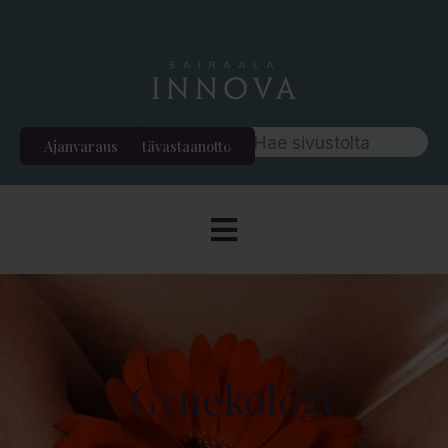
Ajanvaraus
Etävastaanotto
Gynekologi