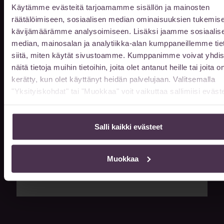
Sähköpostiosoite
Käytämme evästeitä tarjoamamme sisällön ja mainosten
räätälöimiseen, sosiaalisen median ominaisuuksien tukemise
kävijämäärämme analysoimiseen. Lisäksi jaamme sosiaalis
median, mainosalan ja analytiikka-alan kumppaneillemme tie
Puhelin
siitä, miten käytät sivustoamme. Kumppanimme voivat yhdis
näitä tietoja muihin tietoihin, joita olet antanut heille tai joita o
kerätty, kun olet käyttänyt heidän palvelujaan. Valitsemalla
Viestisi
"Yksityiskohdat" tai "Muokkaa" voit vaikuttaa sallimiisi eväste
Salli kaikki evästeet
Muokkaa
LÄHETÄ