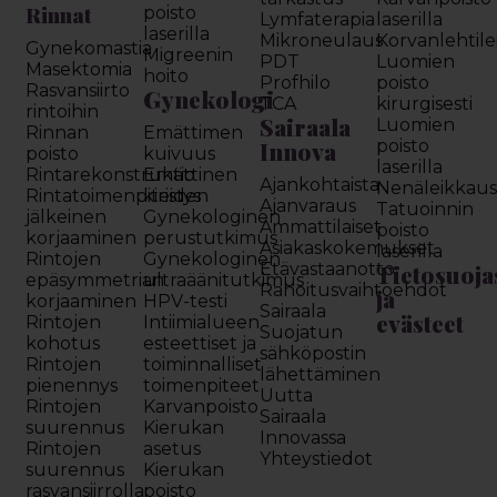
Rinnat
poisto
Lymfaterapia
laserilla
laserilla
Mikroneulaus
Korvanlehtil
Gynekomastia
Migreenin
PDT
Luomien
Masektomia
hoito
Profhilo
poisto
Rasvansiirto
Gynekologi
TCA
kirurgisesti
rintoihin
Sairaala
Luomien
Rinnan
Emättimen
Innova
poisto
poisto
kuivuus
laserilla
Rintarekonstruktio
Emättinen
Ajankohtaista
Nenäleikkau
Rintatoimenpiteiden
kiristys
Ajanvaraus
Tatuoinnin
jälkeinen
Gynekologinen
Ammattilaiset
poisto
korjaaminen
perustutkimus
Asiakaskokemukset
laserilla
Rintojen
Gynekologinen
Etävastaanotto
Tietosuoja
epäsymmetrian
ultraäänitutkimus
Rahoitusvaihtoehdot
ja
korjaaminen
HPV-testi
Sairaala
evästeet
Rintojen
Intiimialueen
Suojatun
kohotus
esteettiset ja
sähköpostin
Rintojen
toiminnalliset
lähettäminen
pienennys
toimenpiteet
Uutta
Rintojen
Karvanpoisto
Sairaala
suurennus
Kierukan
Innovassa
Rintojen
asetus
Yhteystiedot
suurennus
Kierukan
rasvansiirrolla
poisto