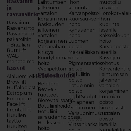
Rasvaimu
Laihtumisen
Ihon
muotoilu
ja
jälkeinen
kuorinta
ja täyttö
rasvansiirto
vartalon
Karvanpoisto
Hörökorvalei
korjaaminen
Kuorsauksen
Ihon
Rasvaimu
Raskauden
hoito
kuorinta
Rasvansiirto
jälkeinen
Kynsisienen
laserilla
Rasvansiirto
vartalon
hoito
Kaksoisleuan
pakaroihin
korjaaminen
Luomen
hoito
– Brazilian
Vatsanahan
poisto
Karvanpoisto
Butt Lift
kiristys
Maksaläiskän
laserilla
WAL-
Kondylooman
poisto
Kasvojen
menetelmä
hoito
Pigmentaation
kohotus
Kasvot
Vyölipektomia
poisto
Korvanlehtil
Pistoshoidot
Selluliitin
Laihtumisen
Alaluomileikkaus
poisto
jälkeinen
Brow lift
Belotero
Tatuoinnin
vartalon
Buffaloplastia
Revive -
poisto
korjaaminen
Ectropium
tuotteet
TightSculpt
Luomien
Entropium
Biorevitalisaatio
Uniapnean
poisto
Face lift
Botuliinihoidot
hoitaminen
kirurgisesti
Frontal lift
Botuliini
Verisuonimuutosten
Luomien
Huulien
sairaudenhoidossa
poisto
poisto
täyttö
Bruksismin
Virtsankarkailun
laserilla
Huulten
hoito
hoito
Nenäleikkau