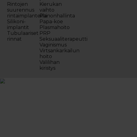
Rintojen
Kierukan
suurennus
vaihto
rintaimplanteilla
Painonhallinta
Silikoni-
Papa-koe
implantit
Plasmahoito
Tubulaariset
PRP
rinnat
Seksuaaliterapeutti
Vaginismus
Virtsankarkailun
hoito
Välilihan
kiristys