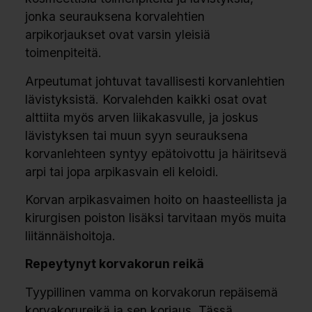
jonka seurauksena korvalehtien
arpikorjaukset ovat varsin yleisiä
toimenpiteitä.
Arpeutumat johtuvat tavallisesti korvanlehtien
lävistyksistä. Korvalehden kaikki osat ovat
alttiita myös arven liikakasvulle, ja joskus
lävistyksen tai muun syyn seurauksena
korvanlehteen syntyy epätoivottu ja häiritsevä
arpi tai jopa arpikasvain eli keloidi.
Korvan arpikasvaimen hoito on haasteellista ja
kirurgisen poiston lisäksi tarvitaan myös muita
liitännäishoitoja.
Repeytynyt korvakorun reikä
Tyypillinen vamma on korvakorun repäisemä
korvakorureikä ja sen korjaus. Tässä