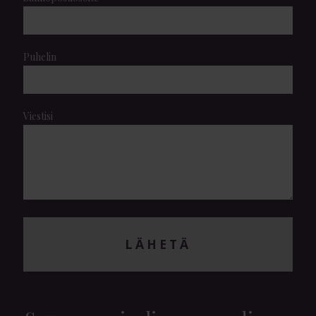
Puhelin
Viestisi
LÄHETÄ