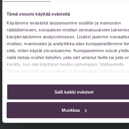
Varaa aika haluamallesi
tästä
plastiikkakirurgille
.
Tämä sivusto käyttää evästeitä
Käytämme evästeitä tarjoamamme sisällön ja mainosten
Varaa aika
räätälöimiseen, sosiaalisen median ominaisuuksien tukemise
kävijämäärämme analysoimiseen. Lisäksi jaamme sosiaalis
median, mainosalan ja analytiikka-alan kumppaneillemme tie
siitä, miten käytät sivustoamme. Kumppanimme voivat yhdis
näitä tietoja muihin tietoihin, joita olet antanut heille tai joita o
kerätty, kun olet käyttänyt heidän palvelujaan. Valitsemalla
"Yksityiskohdat" tai "Muokkaa" voit vaikuttaa sallimiisi eväste
Hinnasto
Salli kaikki evästeet
Katso Sairaala Innovan hörökorva- ja
täältä
korvanlehtileikkausten hinnat
.
Muokkaa
Hinnasto