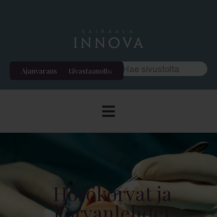
Ajanvaraus
Etävastaanotto
Hörökorvat ja
korvanlehdet