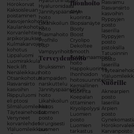
Hyaluronihappo
Ihonhoito
Rasvaimu
Hörökorvat
Hyaluronidaasi
Rasvansiirto
Kaksoisleuan
Jännityspäänsäryn
AHA-
kasvoihin
poistaminen
hoito
kuorinta
Ryppyjen
Kasvojenkohotus
Liikahikoilun
Biopsianäyte
poisto
Kaulankohotus
hoito
Booty
laserilla
Korvanlehtien
Plasmahoito
Boost
Ryppyjen
arpikorjaukset
Profhilo
Cryolipo
poisto
Kulmakarvojen
PRP
Dekoltee
pistoksilla
kohotus
Vampyyrihoito
Smooth
Tatuoinnin
Lippaluomi
Terveydenhoito
Fotodynaaminen
poisto
Luomirakkula
hoito
laserilla
Neck lift
Bruksismin
Happokuorinta
Täyteainehoi
Nenäleikkaus
hoito
Ihonhoidon
Yläluomileik
Otsankohotus
Hampaiden
hoitosuunnitelma
Nuorille
Rasvansiirto
narskuttelu
Kemiallinen
kasvoihin
Jännityspäänsärkyn
kuorinta
Aknearpien
Riippuluomi
hoito
Koepalan
poisto
eli ptoosi
Liikahikoilun
ottaminen
laserilla
Silmäluomileikkaus
hoito
Kryolipolyysi
Arpien
Täyteainehoidot
Luomen
Luomien
poisto
Venyneet
poisto
poisto
Gynekomasti
korvanlehdet
kirurgisesti
Luomien
Hörökorvalei
Yläluomileikkaus
Luomen
tarkastus
Karvanpoisto