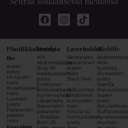
Seuraa sosiaalisessa mediassa
Plastiikkakirurgia
Laserhoidot
Miehille
Vartalo
Iho
Allit
Aknearpien
Abdominoplas
Abdomioplastia
poistaminen
AHA-
Arpien
Body lift
Arpien
kuorinta
poisto
Raskausarpien
hoito
Aknearpien
HS-taudin
poisto
Black Peel
poisto
hoito
Emättimen
-
laserilla
Ihosairauksien
kiristysleikkaus
hiilikuorinta
Alaluomileik
hoito
Hymenoplastia
Emättimen
Arpien
Luomien
Labiaplastia
kuivuuden
poisto
poisto
Rasvansiirto
hoito
Botuliinihoid
Pakaravaon
pakaroihin
Fotona 4D
Buffaloplasti
paiseen
– Brazilian
Ihomuutosten
Gynekomasti
hoito
Butt Lift
poisto
Huulten
Rasvaimu
Laihtumisen
Ihon
muotoilu