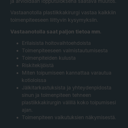
ja arvioidaan lopputuloksena saatava muutos.
Vastaanotolla plastiikkakirurgi vastaa kaikkiin
toimenpiteeseen liittyvin kysymyksiin.
Vastaanotolla saat paljon tietoa mm.
Erilaisista hoitovaihtoehdoista
Toimenpiteeseen valmistautumisesta
Toimenpiteiden kulusta
Riskitekijöistä
Miten toipumiseen kannattaa varautua
kotioloissa
Jälkitarkastuksista ja yhteydenpidosta
sinun ja toimenpiteen tehneen
plastiikkakirurgin välillä koko toipumisesi
ajan.
Toimenpiteen vaikutuksien näkymisestä.