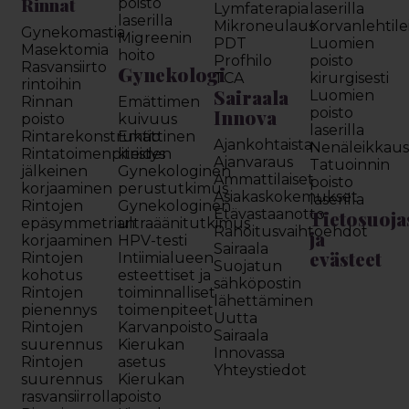
Rinnat
poisto
Lymfaterapia
laserilla
laserilla
Mikroneulaus
Korvanlehtil
Gynekomastia
Migreenin
PDT
Luomien
Masektomia
hoito
Profhilo
poisto
Rasvansiirto
Gynekologi
TCA
kirurgisesti
rintoihin
Sairaala
Luomien
Rinnan
Emättimen
Innova
poisto
poisto
kuivuus
laserilla
Rintarekonstruktio
Emättinen
Ajankohtaista
Nenäleikkau
Rintatoimenpiteiden
kiristys
Ajanvaraus
Tatuoinnin
jälkeinen
Gynekologinen
Ammattilaiset
poisto
korjaaminen
perustutkimus
Asiakaskokemukset
laserilla
Rintojen
Gynekologinen
Etävastaanotto
Tietosuoja
epäsymmetrian
ultraäänitutkimus
Rahoitusvaihtoehdot
ja
korjaaminen
HPV-testi
Sairaala
evästeet
Rintojen
Intiimialueen
Suojatun
kohotus
esteettiset ja
sähköpostin
Rintojen
toiminnalliset
lähettäminen
pienennys
toimenpiteet
Uutta
Rintojen
Karvanpoisto
Sairaala
suurennus
Kierukan
Innovassa
Rintojen
asetus
Yhteystiedot
suurennus
Kierukan
rasvansiirrolla
poisto