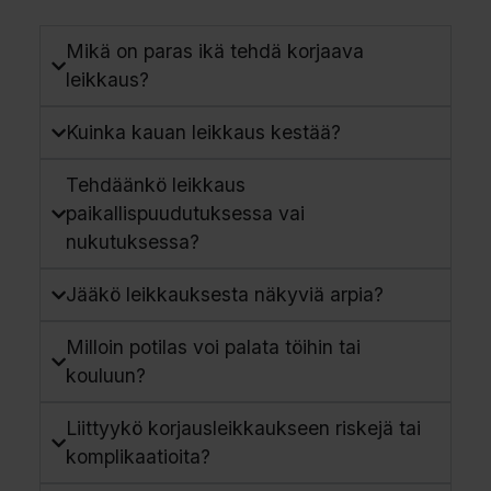
Mikä on paras ikä tehdä korjaava
leikkaus?
Kuinka kauan leikkaus kestää?
Tehdäänkö leikkaus
paikallispuudutuksessa vai
nukutuksessa?
Jääkö leikkauksesta näkyviä arpia?
Milloin potilas voi palata töihin tai
kouluun?
Liittyykö korjausleikkaukseen riskejä tai
komplikaatioita?