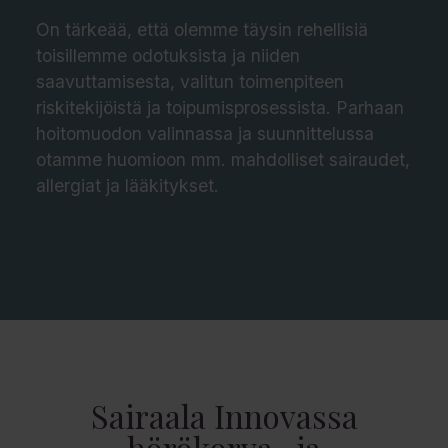
On tärkeää, että olemme täysin rehellisiä
toisillemme odotuksista ja niiden
saavuttamisesta, valitun toimenpiteen
riskitekijöistä ja toipumisprosessista. Parhaan
hoitomuodon valinnassa ja suunnittelussa
otamme huomioon mm. mahdolliset sairaudet,
allergiat ja lääkitykset.
Sairaala Innovassa
hörökorva- ja