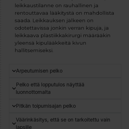
leikkaustilanne on rauhallinen ja
rentouttavaa lääkitystä on mahdollista
saada. Leikkauksen jälkeen on
odotettavissa jonkin verran kipuja, ja
leikkaava plastiikkakirurgi määrääkin
yleensä kipulääkkeitä kivun
hallitsemiseksi.
Arpeutumisen pelko
Pelko että lopputulos näyttää
luonnottomalta
Pitkän toipumisajan pelko
Väärinkäsitys, että se on tarkoitettu vain
lapsille