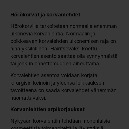
Hörökorvat ja korvanlehdet
Hörökorvilla tarkoitetaan normaalia enemmän
ulkonevia korvanlehtiä. Normaalin ja
poikkeavan korvalehden ulkonemisen raja on
aina yksilöllinen. Häiritseväksi koettu
korvalehtien asento saattaa olla synnynnäistä
tai jonkun onnettomuuden aiheuttama.
Korvalehtien asentoa voidaan korjata
kirurgisin keinoin ja yleensä leikkauksen
tavoitteena on saada korvalehdet vähemmän
huomattavaksi.
Korvanlehtien arpikorjaukset
Nykyään korvalehtiin tehdään monenlaisia
kosmeettisia toimenpiteitä ja lävistyksiä,