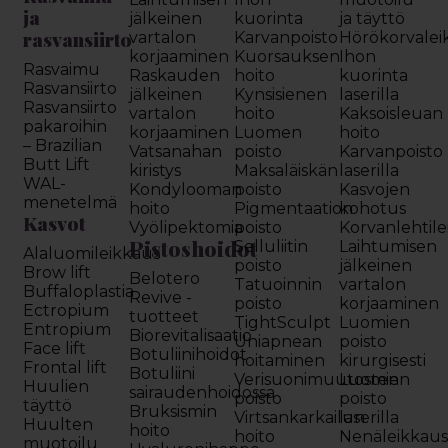
ja
jälkeinen
kuorinta
ja täyttö
rasvansiirto
vartalon
Karvanpoisto
Hörökorvalei
korjaaminen
Kuorsauksen
Ihon
Rasvaimu
Raskauden
hoito
kuorinta
Rasvansiirto
jälkeinen
Kynsisienen
laserilla
Rasvansiirto
vartalon
hoito
Kaksoisleuan
pakaroihin
korjaaminen
Luomen
hoito
– Brazilian
Vatsanahan
poisto
Karvanpoisto
Butt Lift
kiristys
Maksaläiskän
laserilla
WAL-
Kondylooman
poisto
Kasvojen
menetelmä
hoito
Pigmentaation
kohotus
Kasvot
Vyölipektomia
poisto
Korvanlehtil
Pistoshoidot
Selluliitin
Laihtumisen
Alaluomileikkaus
poisto
jälkeinen
Brow lift
Belotero
Tatuoinnin
vartalon
Buffaloplastia
Revive -
poisto
korjaaminen
Ectropium
tuotteet
TightSculpt
Luomien
Entropium
Biorevitalisaatio
Uniapnean
poisto
Face lift
Botuliinihoidot
hoitaminen
kirurgisesti
Frontal lift
Botuliini
Verisuonimuutosten
Luomien
Huulien
sairaudenhoidossa
poisto
poisto
täyttö
Bruksismin
Virtsankarkailun
laserilla
Huulten
hoito
hoito
Nenäleikkau
muotoilu