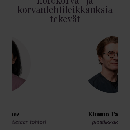
korvanlehtileikkauksia
tekevät
Kimmo Tanttula
plastiikkakirurgi