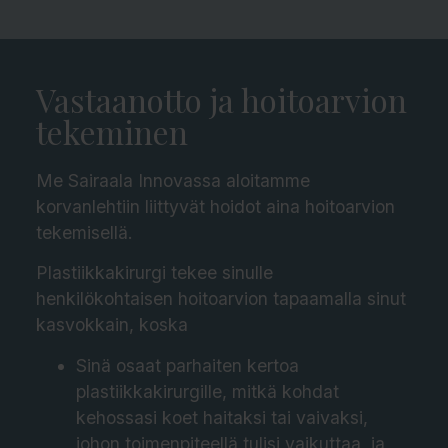
Vastaanotto ja hoitoarvion
tekeminen
Me Sairaala Innovassa aloitamme
korvanlehtiin liittyvät hoidot aina hoitoarvion
tekemisellä.
Plastiikkakirurgi tekee sinulle
henkilökohtaisen hoitoarvion tapaamalla sinut
kasvokkain, koska
Sinä osaat parhaiten kertoa
plastiikkakirurgille, mitkä kohdat
kehossasi koet haitaksi tai vaivaksi,
johon toimenpiteellä tulisi vaikuttaa, ja