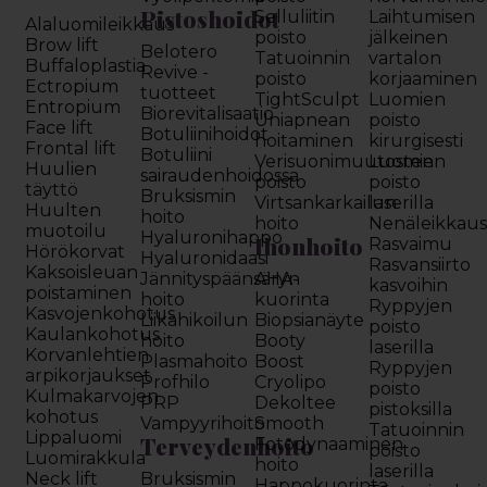
Pistoshoidot
Selluliitin
Laihtumisen
Alaluomileikkaus
poisto
jälkeinen
Brow lift
Belotero
Tatuoinnin
vartalon
Buffaloplastia
Revive -
poisto
korjaaminen
Ectropium
tuotteet
TightSculpt
Luomien
Entropium
Biorevitalisaatio
Uniapnean
poisto
Face lift
Botuliinihoidot
hoitaminen
kirurgisesti
Frontal lift
Botuliini
Verisuonimuutosten
Luomien
Huulien
sairaudenhoidossa
poisto
poisto
täyttö
Bruksismin
Virtsankarkailun
laserilla
Huulten
hoito
hoito
Nenäleikkau
muotoilu
Hyaluronihappo
Ihonhoito
Rasvaimu
Hörökorvat
Hyaluronidaasi
Rasvansiirto
Kaksoisleuan
Jännityspäänsäryn
AHA-
kasvoihin
poistaminen
hoito
kuorinta
Ryppyjen
Kasvojenkohotus
Liikahikoilun
Biopsianäyte
poisto
Kaulankohotus
hoito
Booty
laserilla
Korvanlehtien
Plasmahoito
Boost
Ryppyjen
arpikorjaukset
Profhilo
Cryolipo
poisto
Kulmakarvojen
PRP
Dekoltee
pistoksilla
kohotus
Vampyyrihoito
Smooth
Tatuoinnin
Lippaluomi
Terveydenhoito
Fotodynaaminen
poisto
Luomirakkula
hoito
laserilla
Neck lift
Bruksismin
Happokuorinta