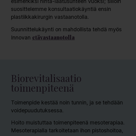
esimerkiksi hinta-laatusuhteen vuoksi; silloin
suosittelemme konsultaatiokäyntiä ensin
plastiikkakirurgin vastaanotolla.
Suunnittelukäynti on mahdollista tehdä myös
etävastaanotolla
Innovan
Biorevitalisaatio
toimenpiteenä
Toimenpide kestää noin tunnin, ja se tehdään
voidepuudutuksessa.
Hoito muistuttaa toimenpiteenä mesoterapiaa.
Mesoterapialla tarkoitetaan ihon pistoshoitoa,