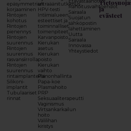
Etävastaanotto
Tietosuoja
epäsymmetrian
ultraäänitutkimus
Rahoitusvaihtoehdot
ja
korjaaminen
HPV-testi
Sairaala
evästeet
Rintojen
Intiimialueen
Suojatun
kohotus
esteettiset ja
sähköpostin
Rintojen
toiminnalliset
lähettäminen
pienennys
toimenpiteet
Uutta
Rintojen
Karvanpoisto
Sairaala
suurennus
Kierukan
Innovassa
Rintojen
asetus
Yhteystiedot
suurennus
Kierukan
rasvansiirrolla
poisto
Rintojen
Kierukan
suurennus
vaihto
rintaimplanteilla
Painonhallinta
Silikoni-
Papa-koe
implantit
Plasmahoito
Tubulaariset
PRP
rinnat
Seksuaaliterapeutti
Vaginismus
Virtsankarkailun
hoito
Välilihan
kiristys