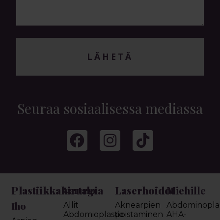
LÄHETÄ
Seuraa sosiaalisessa mediassa
Plastiikkakirurgia
Laserhoidot
Miehille
Vartalo
Iho
Allit
Aknearpien
Abdominoplas
Abdomioplastia
poistaminen
AHA-