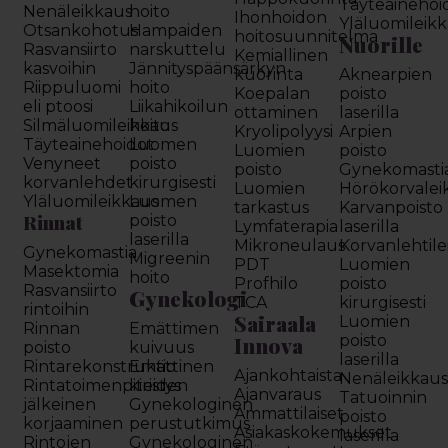
Täyteainehoi
Nenäleikkaus
hoito
Ihonhoidon
Yläluomileik
Otsankohotus
Hampaiden
hoitosuunnitelma
Nuorille
Rasvansiirto
narskuttelu
Kemiallinen
kasvoihin
Jännityspäänsärkyn
kuorinta
Aknearpien
Riippuluomi
hoito
Koepalan
poisto
eli ptoosi
Liikahikoilun
ottaminen
laserilla
Silmäluomileikkaus
hoito
Kryolipolyysi
Arpien
Täyteainehoidot
Luomen
Luomien
poisto
Venyneet
poisto
poisto
Gynekomasti
korvanlehdet
kirurgisesti
Luomien
Hörökorvalei
Yläluomileikkaus
Luomen
tarkastus
Karvanpoisto
Rinnat
poisto
Lymfaterapia
laserilla
laserilla
Mikroneulaus
Korvanlehtil
Gynekomastia
Migreenin
PDT
Luomien
Masektomia
hoito
Profhilo
poisto
Rasvansiirto
Gynekologi
TCA
kirurgisesti
rintoihin
Sairaala
Luomien
Rinnan
Emättimen
Innova
poisto
poisto
kuivuus
laserilla
Rintarekonstruktio
Emättinen
Ajankohtaista
Nenäleikkau
Rintatoimenpiteiden
kiristys
Ajanvaraus
Tatuoinnin
jälkeinen
Gynekologinen
Ammattilaiset
poisto
korjaaminen
perustutkimus
Asiakaskokemukset
laserilla
Rintojen
Gynekologinen