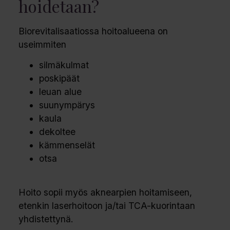
hoidetaan?
Biorevitalisaatiossa hoitoalueena on
useimmiten
silmäkulmat
poskipäät
leuan alue
suunympärys
kaula
dekoltee
kämmenselät
otsa
Hoito sopii myös aknearpien hoitamiseen,
etenkin laserhoitoon ja/tai TCA-kuorintaan
yhdistettynä.