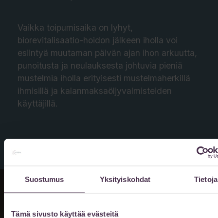
Vaikka toipumisaika on lyhyt,
biorevitalisaatio-hoidon jälkeen iholla voi
esiintyä muutaman päivän ajan ihon arkuutta,
punoitusta ja neulauksesta johtuvia pieniä
mustelmia iholla erityisesti mustelmaherkillä
ihmisillä ja kalanmaksaöljyvalmisteiden
käyttäjillä.
Suostumus
Yksityiskohdat
Tietoja
Tämä sivusto käyttää evästeitä