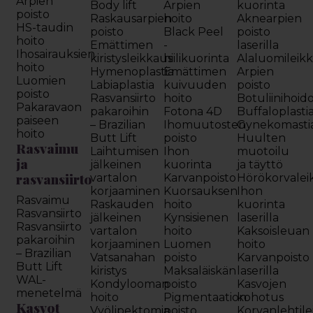
Arpien
Body lift
Arpien
kuorinta
poisto
Raskausarpien
hoito
Aknearpien
HS-taudin
poisto
Black Peel
poisto
hoito
Emättimen
-
laserilla
Ihosairauksien
kiristysleikkaus
hiilikuorinta
Alaluomileik
hoito
Hymenoplastia
Emättimen
Arpien
Luomien
Labiaplastia
kuivuuden
poisto
poisto
Rasvansiirto
hoito
Botuliinihoid
Pakaravaon
pakaroihin
Fotona 4D
Buffaloplasti
paiseen
– Brazilian
Ihomuutosten
Gynekomasti
hoito
Butt Lift
poisto
Huulten
Rasvaimu
Laihtumisen
Ihon
muotoilu
ja
jälkeinen
kuorinta
ja täyttö
rasvansiirto
vartalon
Karvanpoisto
Hörökorvalei
korjaaminen
Kuorsauksen
Ihon
Rasvaimu
Raskauden
hoito
kuorinta
Rasvansiirto
jälkeinen
Kynsisienen
laserilla
Rasvansiirto
vartalon
hoito
Kaksoisleuan
pakaroihin
korjaaminen
Luomen
hoito
– Brazilian
Vatsanahan
poisto
Karvanpoisto
Butt Lift
kiristys
Maksaläiskän
laserilla
WAL-
Kondylooman
poisto
Kasvojen
menetelmä
hoito
Pigmentaation
kohotus
Kasvot
Vyölipektomia
poisto
Korvanlehtil