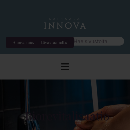
Ajanvaraus
Etävastaanotto
Biorevitalisaatio