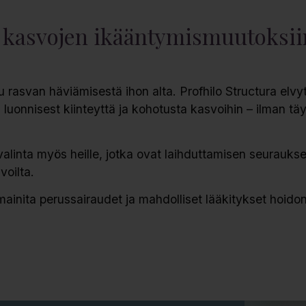
to kasvojen ikääntymismuutoksii
rasvan häviämisestä ihon alta. Profhilo Structura elvyt
ä luonnisest kiinteyttä ja kohotusta kasvoihin – ilman tä
 valinta myös heille, jotka ovat laihduttamisen seurauks
voilta.
 mainita perussairaudet ja mahdolliset lääkitykset hoido