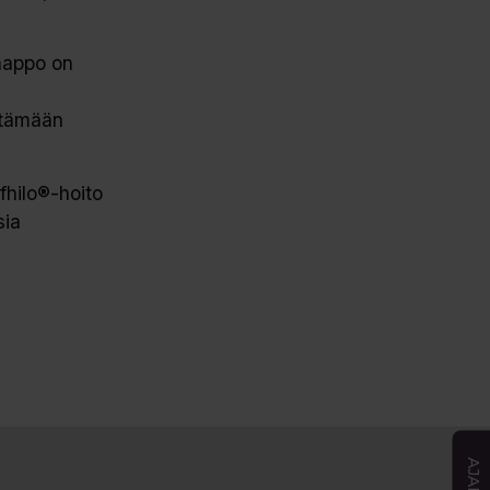
ihappo on
entämään
ofhilo®-hoito
sia