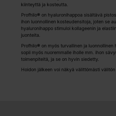
kiinteyttä ja kosteutta.
Profhilo® on hyaluronihappoa sisältävä pistos
ihon luonnollinen kosteudensitoja, joten se a
hyaluronihappo stimuloi kollageenin ja elasti
juonteita.
Profhilo® on myös turvallinen ja luonnollinen h
sopii myös nuoremmalle iholle mm. ihon sävyn
toimenpiteitä, ja se on hyvin siedetty.
Hoidon jälkeen voi näkyä välittömästi välitön