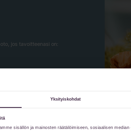
oto, jos tavoitteenasi on:
löysää ihoa
llageenin tuotantoa tai
Yksityiskohdat
itä
mme sisällön ja mainosten räätälöimiseen, sosiaalisen median