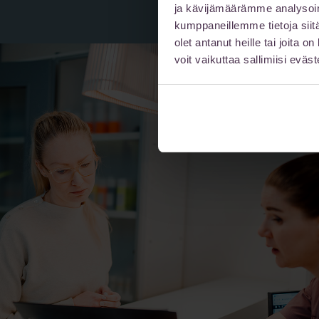
ja kävijämäärämme analysoim
kumppaneillemme tietoja siitä
olet antanut heille tai joita 
voit vaikuttaa sallimiisi eväste