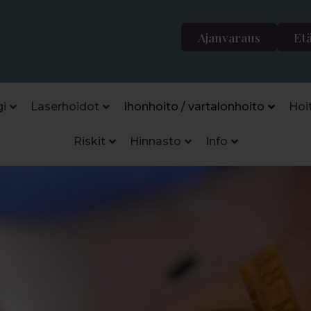
Ajanvaraus
Et
i
Laserhoidot
Ihonhoito / vartalonhoito
Hoi
Riskit
Hinnasto
Info