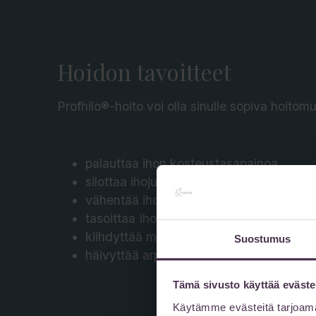
Hoidon tavoitteet
Profhilo®-hoito voi olla sinulle sopiva hoitomu
palauttaa ihon kosteustasapainoa
silottaa ihojuonteita
vähentää ihon veltostumista ja kiristää 
tasoittaa Ihon sävyä
kiihdyttää mm. ihon oman elastiinin ja ko
Suostumus
häivyttää arpia
Tämä sivusto käyttää eväste
Käytämme evästeitä tarjoama