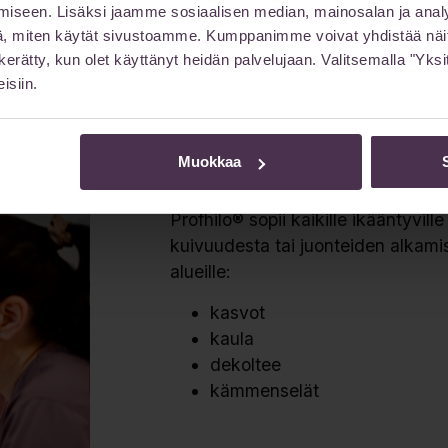
iseen. Lisäksi jaamme sosiaalisen median, mainosalan ja analy
, miten käytät sivustoamme. Kumppanimme voivat yhdistää näitä t
on kerätty, kun olet käyttänyt heidän palvelujaan. Valitsemalla "Yk
isiin.
Kenelle Profhilo-ho
Muokkaa
Profhilo® sopii kaikille ikääntyville
kuivuudesta tai juonteiden alkamis
alueille:
kasvot
kaula
dekoltee
kämmenselät