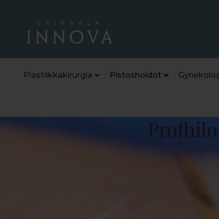
Plastiikkakirurgia
Pistoshoidot
Gynekolog
Profhilo