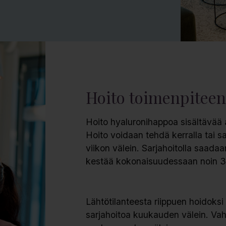
Hoito toimenpitee
Hoito hyaluronihappoa sisältävää a
Hoito voidaan tehdä kerralla tai 
viikon välein. Sarjahoitolla saada
kestää kokonaisuudessaan noin 3
Lähtötilanteesta riippuen hoidoks
sarjahoitoa kuukauden välein. Vahv