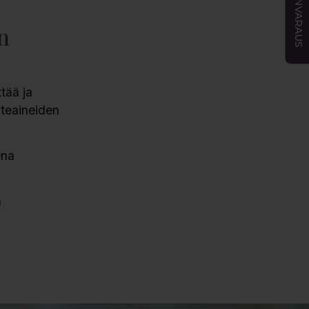
AJANVARAUS
n
tää ja
yteaineiden
ena
n