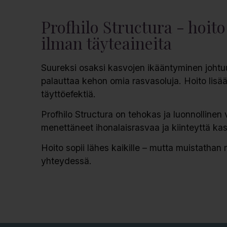
Profhilo Structura - hoi
ilman täyteaineita
Suureksi osaksi kasvojen ikääntyminen johtuu 
palauttaa kehon omia rasvasoluja. Hoito
lisä
täyttöefektiä.
Profhilo Structura on tehokas ja luonnollinen
menettäneet ihonalaisrasvaa ja kiinteyttä kas
Hoito sopii lähes kaikille – mutta muistathan
yhteydessä.