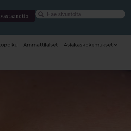
ävastaanotto
topolku
Ammattilaiset
Asiakaskokemukset