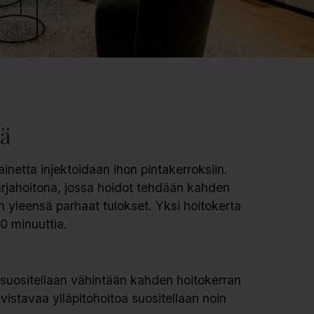
nä
inetta injektoidaan ihon pintakerroksiin.
sarjahoitona, jossa hoidot tehdään kahden
an yleensä parhaat tulokset. Yksi hoitokerta
0 minuuttia.
i suositellaan vähintään kahden hoitokerran
istavaa ylläpitohoitoa suositellaan noin