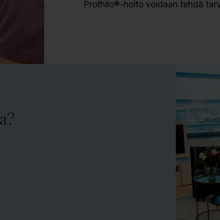
Profhilo®-hoito voidaan tehdä tar
la?