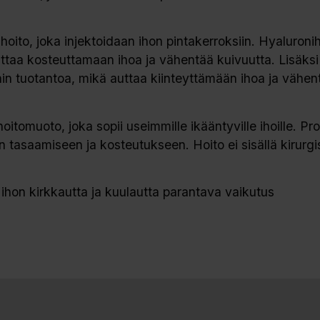
hoito, joka injektoidaan ihon pintakerroksiin. Hyaluron
uttaa kosteuttamaan ihoa ja vähentää kuivuutta. Lisäksi
inin tuotantoa, mikä auttaa kiinteyttämään ihoa ja väh
oitomuoto, joka sopii useimmille ikääntyville ihoille. Pr
 tasaamiseen ja kosteutukseen. Hoito ei sisällä kirurgi
 ihon kirkkautta ja kuulautta parantava vaikutus