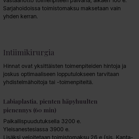
vastaanotto toimenpiteen päivänä, alkaen 100 e.
Sarjahoidoissa toimistomaksu maksetaan vain
yhden kerran.
Intiimikirurgia
Hinnat ovat yksittäisten toimenpiteiden hintoja ja
joskus optimaaliseen lopputulokseen tarvitaan
yhdistelmähoitoja tai -toimenpiteitä.
Labiaplastia, pienten häpyhuulten
pienennys (60 min)
Paikallispuudutuksella 3200 e.
Yleisanestesiassa 3900 e.
Lisäksi veloitetaan toimistomaksu 26 e (sis. Kanta-