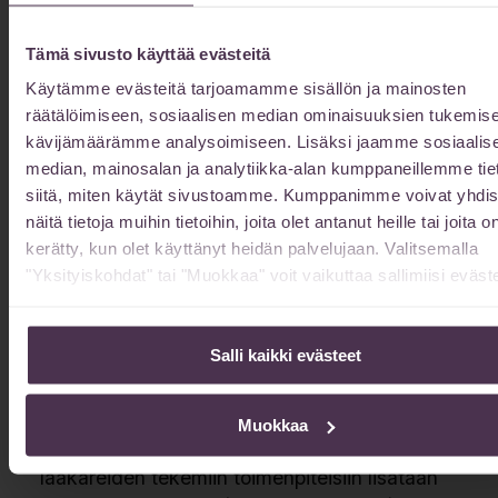
Hinnat
Tämä sivusto käyttää evästeitä
Lopullinen hinta selviää vastaanotolla
Käytämme evästeitä tarjoamamme sisällön ja mainosten
hoitoarvion tekemisen yhteydessä.
räätälöimiseen, sosiaalisen median ominaisuuksien tukemise
Mitä hinta ilmoitettu sisältää
kävijämäärämme analysoimiseen. Lisäksi jaamme sosiaalis
median, mainosalan ja analytiikka-alan kumppaneillemme tie
Esimerkiksi toimenpiteen ”Rintojen suurennus
siitä, miten käytät sivustoamme. Kumppanimme voivat yhdis
silikoni-implanteilla” ilmoitettu ”alk. hinta”
näitä tietoja muihin tietoihin, joita olet antanut heille tai joita o
sisältää leikkauksen nukutuksessa, implantit,
kerätty, kun olet käyttänyt heidän palvelujaan. Valitsemalla
lääkärinpalkkion, tukiliivit, ompeleiden poiston
"Yksityiskohdat" tai "Muokkaa" voit vaikuttaa sallimiisi eväste
sekä sovittavat jälkitarkastukset. Ja
esteettisin perustein tehtynä myös
Salli kaikki evästeet
arvonlisäveron.
Toimistomaksu
Muokkaa
Kaikkiin lääkäreiden vastaanottoihin ja
lääkäreiden tekemiin toimenpiteisiin lisätään