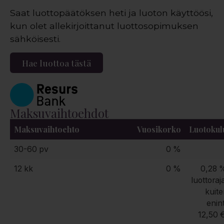
Saat luottopäätöksen heti ja luoton käyttöösi,
kun olet allekirjoittanut luottosopimuksen
sähköisesti.
Hae luottoa tästä
Maksuvaihtoehdot
Maksuvaihtoehto
Vuosikorko
Luotokul
30-60 pv
0 %
12 kk
0 %
0,28 
luottoraj
kuite
enin
12,50 