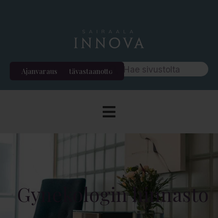
Ajanvaraus
Etävastaanotto
Gynekologin hinnasto