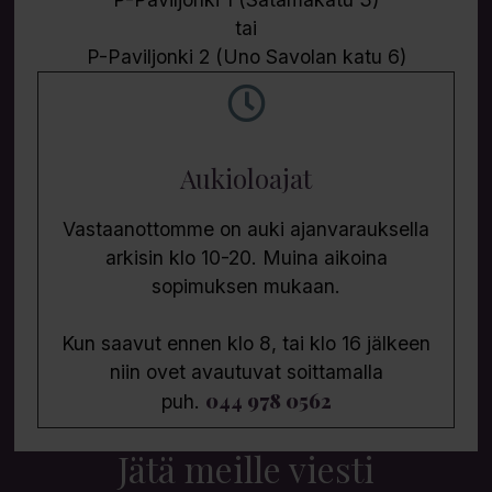
tai
P-Paviljonki 2 (Uno Savolan katu 6)
Aukioloajat
Vastaanottomme on auki ajanvarauksella
arkisin klo 10-20. Muina aikoina
sopimuksen mukaan.
Kun saavut ennen klo 8, tai klo 16 jälkeen
niin ovet avautuvat soittamalla
044 978 0562
puh.
Jätä meille viesti