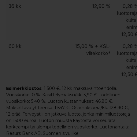
36 kk
12,90 %
0,28 
luottoraj
kuite
enin
12,50 
60 kk
15,00 % + KSL-
0,28 
viitekorko*
luottoraj
kuite
enin
12,50 
Esimerkkiostos
: 1 500 €, 12 kk maksuvaihtoehdolla.
Vuosikorko: 0 %. Käsittelymaksu/kk: 3,90 €. todellinen
vuosikorko: 5,40 %. Luoton kustannukset: 46,80 €.
Maksettava yhteensä: 1 547 €. Osamaksuerä/kk: 128,90 €,
12 erää. Terveystili on jatkuva luotto, jonka minimiluottoraja
on 1500 euroa. Luoton muusta käytöstä voi seurata
korkeampi tai alempi todellinen vuosikorko. Luotonantaja:
Resurs Bank AB, Suomen sivuliike.