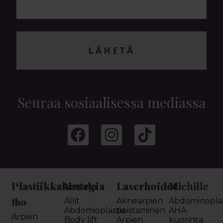
LÄHETÄ
Seuraa sosiaalisessa mediassa
Plastiikkakirurgia
Laserhoidot
Miehille
Vartalo
Iho
Allit
Aknearpien
Abdominoplas
Abdomioplastia
poistaminen
AHA-
Arpien
Body lift
Arpien
kuorinta