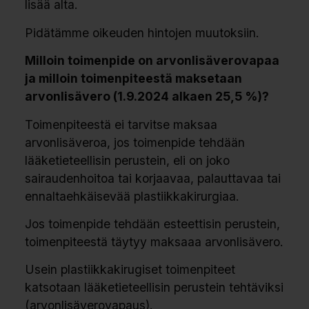
lisää alta.
Pidätämme oikeuden hintojen muutoksiin.
Milloin toimenpide on arvonlisäverovapaa
ja milloin toimenpiteestä maksetaan
arvonlisävero (1.9.2024 alkaen 25,5 %)?
Toimenpiteestä ei tarvitse maksaa
arvonlisäveroa, jos toimenpide tehdään
lääketieteellisin perustein, eli on joko
sairaudenhoitoa tai korjaavaa, palauttavaa tai
ennaltaehkäisevää plastiikkakirurgiaa.
Jos toimenpide tehdään esteettisin perustein,
toimenpiteestä täytyy maksaaa arvonlisävero.
U
sein plastiikkakirugiset toimenpiteet
katsotaan lääketieteellisin perustein tehtäviksi
(arvonlisäverovapaus).