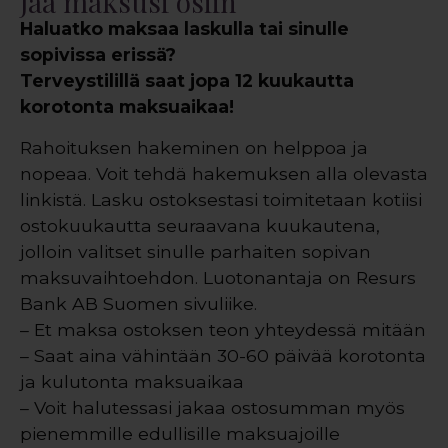
Jaa maksusi osiin
Haluatko maksaa laskulla tai sinulle
sopivissa erissä?
Terveystilillä saat jopa 12 kuukautta
korotonta maksuaikaa!
Rahoituksen hakeminen on helppoa ja
nopeaa. Voit tehdä hakemuksen alla olevasta
linkistä. Lasku ostoksestasi toimitetaan kotiisi
ostokuukautta seuraavana kuukautena,
jolloin valitset sinulle parhaiten sopivan
maksuvaihtoehdon. Luotonantaja on Resurs
Bank AB Suomen sivuliike.
– Et maksa ostoksen teon yhteydessä mitään
– Saat aina vähintään 30-60 päivää korotonta
ja kulutonta maksuaikaa
– Voit halutessasi jakaa ostosumman myös
pienemmille edullisille maksuajoille