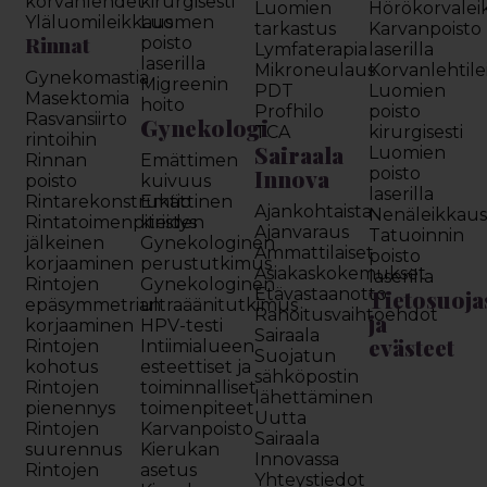
korvanlehdet
kirurgisesti
Luomien
Hörökorvalei
Yläluomileikkaus
Luomen
tarkastus
Karvanpoisto
Rinnat
poisto
Lymfaterapia
laserilla
laserilla
Mikroneulaus
Korvanlehtil
Gynekomastia
Migreenin
PDT
Luomien
Masektomia
hoito
Profhilo
poisto
Rasvansiirto
Gynekologi
TCA
kirurgisesti
rintoihin
Sairaala
Luomien
Rinnan
Emättimen
Innova
poisto
poisto
kuivuus
laserilla
Rintarekonstruktio
Emättinen
Ajankohtaista
Nenäleikkau
Rintatoimenpiteiden
kiristys
Ajanvaraus
Tatuoinnin
jälkeinen
Gynekologinen
Ammattilaiset
poisto
korjaaminen
perustutkimus
Asiakaskokemukset
laserilla
Rintojen
Gynekologinen
Etävastaanotto
Tietosuoja
epäsymmetrian
ultraäänitutkimus
Rahoitusvaihtoehdot
ja
korjaaminen
HPV-testi
Sairaala
evästeet
Rintojen
Intiimialueen
Suojatun
kohotus
esteettiset ja
sähköpostin
Rintojen
toiminnalliset
lähettäminen
pienennys
toimenpiteet
Uutta
Rintojen
Karvanpoisto
Sairaala
suurennus
Kierukan
Innovassa
Rintojen
asetus
Yhteystiedot