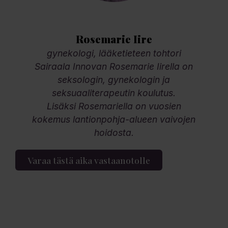
Rosemarie Iire
gynekologi, lääketieteen tohtori
Sairaala Innovan Rosemarie Iirella on
seksologin, gynekologin ja
seksuaaliterapeutin koulutus.
Lisäksi Rosemariella on vuosien
kokemus lantionpohja-alueen vaivojen
hoidosta.
Varaa tästä aika vastaanotolle