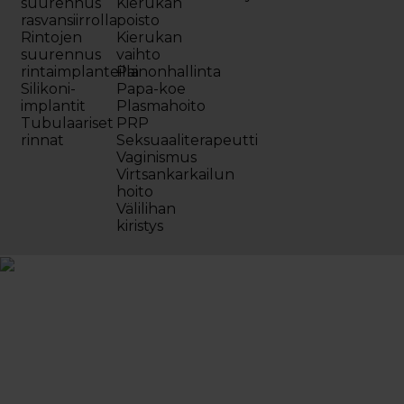
suurennus
Kierukan
rasvansiirrolla
poisto
Rintojen
Kierukan
suurennus
vaihto
rintaimplanteilla
Painonhallinta
Silikoni-
Papa-koe
implantit
Plasmahoito
Tubulaariset
PRP
rinnat
Seksuaaliterapeutti
Vaginismus
Virtsankarkailun
hoito
Välilihan
kiristys