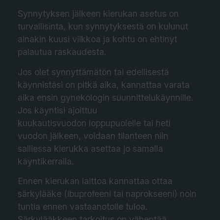
Synnytyksen jälkeen kierukan asetus on
turvallisinta, kun synnytyksestä on kulunut
ainakin kuusi viikkoa ja kohtu on ehtinyt
palautua raskaudesta.
Jos olet synnyttämätön tai edellisestä
käynnistäsi on pitkä aika, kannattaa varata
aika ensin gynekologin suunnittelukäynnille.
Jos käyntisi ajoittuu
kuukautisvuodon loppupuolelle tai heti
vuodon jälkeen, voidaan tilanteen niin
salliessa kierukka asettaa jo samalla
käyntikerralla.
Ennen kierukan laittoa kannattaa ottaa
särkylääke (ibuprofeeni tai naprokseeni) noin
tuntia ennen vastaanotolle tuloa.
Särkylääkkeen tarkoitus on vähentää