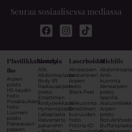
Seuraa sosiaalisessa mediassa
Plastiikkakirurgia
Laserhoidot
Miehille
Vartalo
Iho
Allit
Aknearpien
Abdominoplas
Abdomioplastia
poistaminen
AHA-
Arpien
Body lift
Arpien
kuorinta
poisto
Raskausarpien
hoito
Aknearpien
HS-taudin
poisto
Black Peel
poisto
hoito
Emättimen
-
laserilla
Ihosairauksien
kiristysleikkaus
hiilikuorinta
Alaluomileik
hoito
Hymenoplastia
Emättimen
Arpien
Luomien
Labiaplastia
kuivuuden
poisto
poisto
Rasvansiirto
hoito
Botuliinihoid
Pakaravaon
pakaroihin
Fotona 4D
Buffaloplasti
paiseen
– Brazilian
Ihomuutosten
Gynekomasti