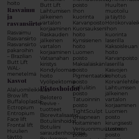
hoito
Butt Lift
poisto
Huulten
Rasvaimu
Laihtumisen
Ihon
muotoilu
ja
jälkeinen
kuorinta
ja täyttö
rasvansiirto
vartalon
Karvanpoisto
Hörökorvalei
korjaaminen
Kuorsauksen
Ihon
Rasvaimu
Raskauden
hoito
kuorinta
Rasvansiirto
jälkeinen
Kynsisienen
laserilla
Rasvansiirto
vartalon
hoito
Kaksoisleuan
pakaroihin
korjaaminen
Luomen
hoito
– Brazilian
Vatsanahan
poisto
Karvanpoisto
Butt Lift
kiristys
Maksaläiskän
laserilla
WAL-
Kondylooman
poisto
Kasvojen
menetelmä
hoito
Pigmentaation
kohotus
Kasvot
Vyölipektomia
poisto
Korvanlehtil
Pistoshoidot
Selluliitin
Laihtumisen
Alaluomileikkaus
poisto
jälkeinen
Brow lift
Belotero
Tatuoinnin
vartalon
Buffaloplastia
Revive -
poisto
korjaaminen
Ectropium
tuotteet
TightSculpt
Luomien
Entropium
Biorevitalisaatio
Uniapnean
poisto
Face lift
Botuliinihoidot
hoitaminen
kirurgisesti
Frontal lift
Botuliini
Verisuonimuutosten
Luomien
Huulien
sairaudenhoidossa
poisto
poisto
täyttö
Bruksismin