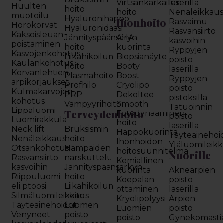
Virtsankarkailun
laserilla
Huulten
hoito
hoito
Nenäleikkau
muotoilu
Hyaluronihappo
Ihonhoito
Rasvaimu
Hörökorvat
Hyaluronidaasi
Rasvansiirto
Kaksoisleuan
Jännityspäänsäryn
AHA-
kasvoihin
poistaminen
hoito
kuorinta
Ryppyjen
Kasvojenkohotus
Liikahikoilun
Biopsianäyte
poisto
Kaulankohotus
hoito
Booty
laserilla
Korvanlehtien
Plasmahoito
Boost
Ryppyjen
arpikorjaukset
Profhilo
Cryolipo
poisto
Kulmakarvojen
PRP
Dekoltee
pistoksilla
kohotus
Vampyyrihoito
Smooth
Tatuoinnin
Lippaluomi
Terveydenhoito
Fotodynaaminen
poisto
Luomirakkula
hoito
laserilla
Neck lift
Bruksismin
Happokuorinta
Täyteainehoi
Nenäleikkaus
hoito
Ihonhoidon
Yläluomileik
Otsankohotus
Hampaiden
hoitosuunnitelma
Nuorille
Rasvansiirto
narskuttelu
Kemiallinen
kasvoihin
Jännityspäänsärkyn
kuorinta
Aknearpien
Riippuluomi
hoito
Koepalan
poisto
eli ptoosi
Liikahikoilun
ottaminen
laserilla
Silmäluomileikkaus
hoito
Kryolipolyysi
Arpien
Täyteainehoidot
Luomen
Luomien
poisto
Venyneet
poisto
poisto
Gynekomasti