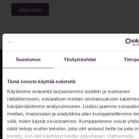
Hinnasto
Suostumus
Yksityiskohdat
Tietoja
Tämä sivusto käyttää evästeitä
Info & ajanvaraus
Käytämme evästeitä tarjoamamme sisällön ja mainosten
ma-to klo 10-17
räätälöimiseen, sosiaalisen median ominaisuuksien tukemise
pe klo 10-16
kävijämäärämme analysoimiseen. Lisäksi jaamme sosiaalis
muina aikoina sopimuksen
median, mainosalan ja analytiikka-alan kumppaneillemme tie
mukaan
siitä, miten käytät sivustoamme. Kumppanimme voivat yhdis
näitä tietoja muihin tietoihin, joita olet antanut heille tai joita o
014 522 511
kerätty, kun olet käyttänyt heidän palvelujaan. Valitsemalla