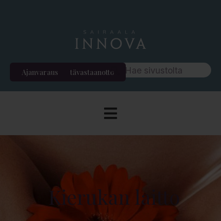
Ajanvaraus
Etävastaanotto
Kierukan laitto