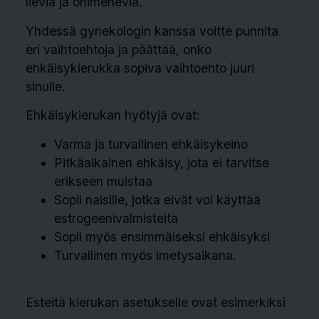
lieviä ja ohimeneviä.
Yhdessä gynekologin kanssa voitte punnita
eri vaihtoehtoja ja päättää, onko
ehkäisykierukka sopiva vaihtoehto juuri
sinulle.
Ehkäisykierukan hyötyjä ovat:
Varma ja turvallinen ehkäisykeino
Pitkäaikainen ehkäisy, jota ei tarvitse
erikseen muistaa
Sopii naisille, jotka eivät voi käyttää
estrogeenivalmisteita
Sopii myös ensimmäiseksi ehkäisyksi
Turvallinen myös imetysaikana.
Esteitä kierukan asetukselle ovat esimerkiksi