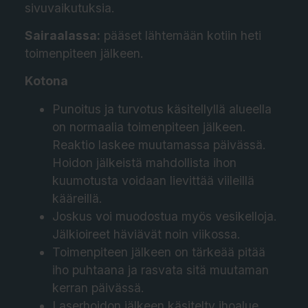
sivuvaikutuksia.
Sairaalassa:
p
ääset lähtemään kotiin heti
toimenpiteen jälkeen.
Kotona
Punoitus ja turvotus käsitellyllä alueella
on normaalia toimenpiteen jälkeen.
Reaktio laskee muutamassa päivässä.
Hoidon jälkeistä mahdollista ihon
kuumotusta voidaan lievittää viileillä
kääreillä.
Joskus voi muodostua myös vesikelloja.
Jälkioireet häviävät noin viikossa.
Toimenpiteen jälkeen on tärkeää pitää
iho puhtaana ja rasvata sitä muutaman
kerran päivässä.
Laserhoidon jälkeen käsitelty ihoalue