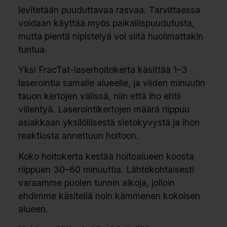
levitetään puuduttavaa rasvaa. Tarvittaessa
voidaan käyttää myös paikallispuudutusta,
mutta pientä nipistelyä voi siitä huolimattakin
tuntua.
Yksi FracTat-laserhoitokerta käsittää 1–3
laserointia samalle alueelle, ja viiden minuutin
tauon kertojen välissä, niin että iho ehtii
viilentyä. Laserointikertojen määrä riippuu
asiakkaan yksilöllisestä sietokyvystä ja ihon
reaktiosta annettuun hoitoon.
Koko hoitokerta kestää hoitoalueen koosta
riippuen 30–60 minuuttia. Lähtökohtaisesti
varaamme puolen tunnin aikoja, jolloin
ehdimme käsitellä noin kämmenen kokoisen
alueen.