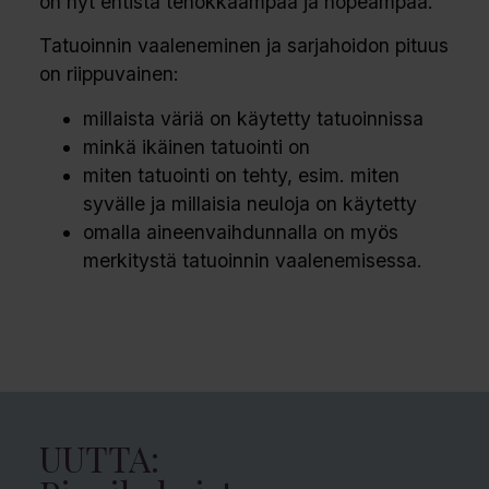
on nyt entistä tehokkaampaa ja nopeampaa.
Tatuoinnin vaaleneminen ja sarjahoidon pituus
on riippuvainen:
millaista väriä on käytetty tatuoinnissa
minkä ikäinen tatuointi on
miten tatuointi on tehty, esim. miten
syvälle ja millaisia neuloja on käytetty
omalla aineenvaihdunnalla on myös
merkitystä tatuoinnin vaalenemisessa.
UUTTA: