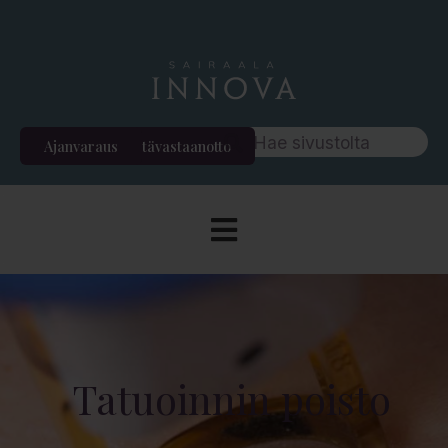
Ajanvaraus
Etävastaanotto
Tatuoinnin poisto