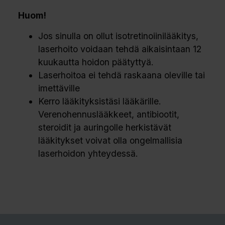
Huom!
Jos sinulla on ollut isotretinoiinilääkitys,
laserhoito voidaan tehdä aikaisintaan 12
kuukautta hoidon päätyttyä.
Laserhoitoa ei tehdä raskaana oleville tai
imettäville
Kerro lääkityksistäsi lääkärille.
Verenohennuslääkkeet, antibiootit,
steroidit ja auringolle herkistävät
lääkitykset voivat olla ongelmallisia
laserhoidon yhteydessä.