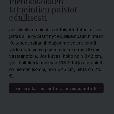
Pienikokoisten
tatuointien poistot
edullisesti
Jos sinulla on pieni ja ei-toivottu tatuointi, voit
jättää sille hyvästit nyt edullisempaan hintaan.
K
okeneet sairaanhoitajamme voivat tehdä
yhden tatuoinnin poiston hoitokerran 30 min
vastaanotolla. Jos kuvasi koko
noin 3×3 cm,
yksi hoitokerta maksaa 163 € tai jos tatuointi
on hieman isompi, noin 5×5 cm; hinta on 210
€.
Varaa aika sairaantoitajan vastaanotolle