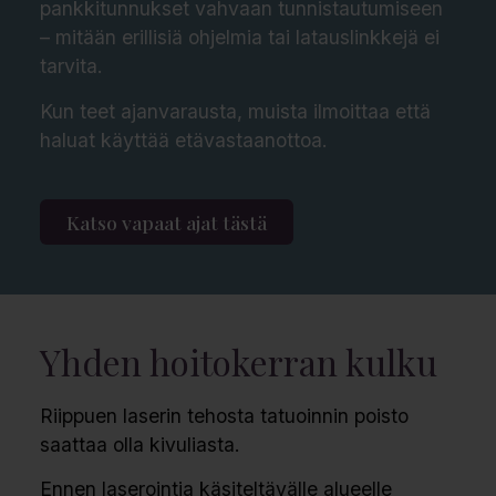
pankkitunnukset vahvaan tunnistautumiseen
– mitään erillisiä ohjelmia tai latauslinkkejä ei
tarvita.
Kun teet ajanvarausta, muista ilmoittaa että
haluat käyttää etävastaanottoa.
Katso vapaat ajat tästä
Yhden hoitokerran kulku
Riippuen laserin tehosta tatuoinnin poisto
saattaa olla kivuliasta.
Ennen laserointia käsiteltävälle alueelle