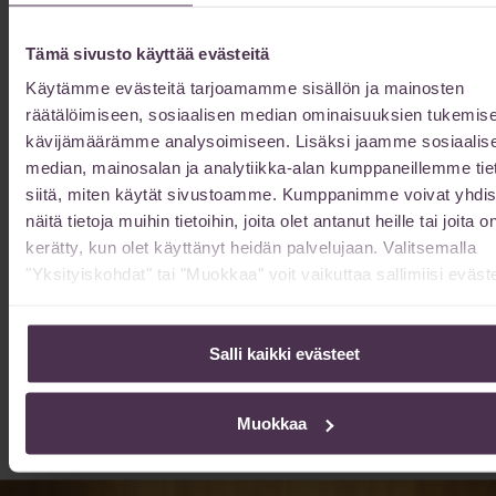
Tämä sivusto käyttää evästeitä
Käytämme evästeitä tarjoamamme sisällön ja mainosten
Hanne-Riikka Minkkinen
räätälöimiseen, sosiaalisen median ominaisuuksien tukemise
sairaanhoitaja
kävijämäärämme analysoimiseen. Lisäksi jaamme sosiaalis
median, mainosalan ja analytiikka-alan kumppaneillemme tie
siitä, miten käytät sivustoamme. Kumppanimme voivat yhdis
näitä tietoja muihin tietoihin, joita olet antanut heille tai joita o
Ensimmäinen hoitokerta voidaan tehdä jo
kerätty, kun olet käyttänyt heidän palvelujaan. Valitsemalla
samalla vastaanottokäynnillä hoitoarvion
"Yksityiskohdat" tai "Muokkaa" voit vaikuttaa sallimiisi eväste
tekemisen yhteydessä; 30 minuutin
vastaanottoajan niin salliessa.
Salli kaikki evästeet
Varaa tästä aika vastaanotolle
Muokkaa