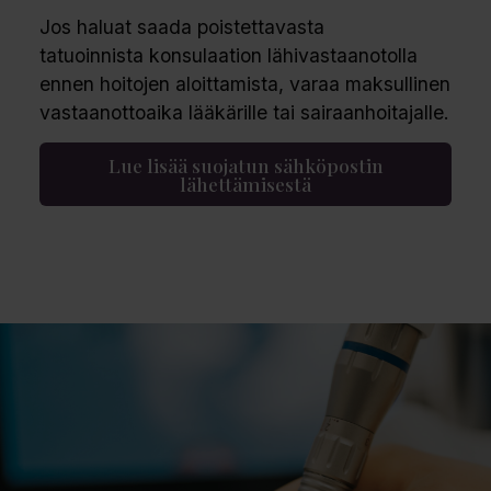
Jos haluat saada
poistettavasta
tatuoinnista
konsulaation lähivastaanotolla
ennen hoitojen aloittamista, varaa maksullinen
vastaanottoaika lääkärille tai sairaanhoitajalle.
Lue lisää suojatun sähköpostin
lähettämisestä