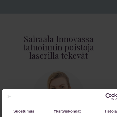
Sairaala Innovassa
tatuoinnin poistoja
laserilla tekevät
Suostumus
Yksityiskohdat
Tietoja