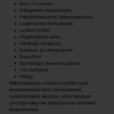
Ihon UV-vauriot
Kollageenin induktiohoito
Hämähäkkiluomet (teleangiektasia)
Laajentuneet ihohuokoset
Luufinni (milia)
Ongelmallinen akne
Pälvikalju (alopecia)
Raskaus- ja venytysarvet
Ruusufinni
Sarveistapit (keratosis pilaris)
Tali-ihottumat
Vitiligo
Mikroneulausta voidaan käyttää myös
ennaltaehkäisevänä toimenpiteenä
nuoremmillekin aikuisille, jotka haluavat
viivyttää näkyvien ikääntymisen merkkien
ilmaantumista.