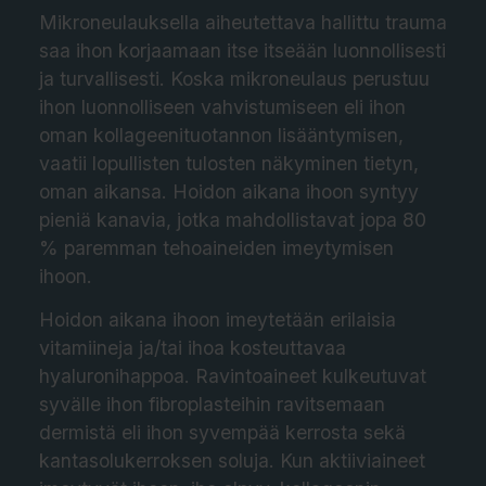
Mikroneulauksella aiheutettava hallittu trauma
saa ihon korjaamaan itse itseään luonnollisesti
ja turvallisesti. Koska mikroneulaus perustuu
ihon luonnolliseen vahvistumiseen eli ihon
oman kollageenituotannon lisääntymisen,
vaatii lopullisten tulosten näkyminen tietyn,
oman aikansa. Hoidon aikana ihoon syntyy
pieniä kanavia, jotka mahdollistavat jopa 80
% paremman tehoaineiden imeytymisen
ihoon.
Hoidon aikana ihoon imeytetään erilaisia
vitamiineja ja/tai ihoa kosteuttavaa
hyaluronihappoa. Ravintoaineet kulkeutuvat
syvälle ihon fibroplasteihin ravitsemaan
dermistä eli ihon syvempää kerrosta sekä
kantasolukerroksen soluja. Kun aktiiviaineet