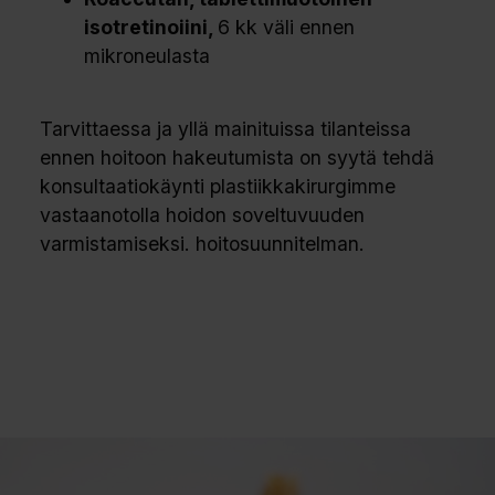
isotretinoiini,
6 kk väli ennen
mikroneulasta
Tarvittaessa ja yllä mainituissa tilanteissa
ennen hoitoon hakeutumista on syytä tehdä
konsultaatiokäynti plastiikkakirurgimme
vastaanotolla hoidon soveltuvuuden
varmistamiseksi. hoitosuunnitelman.