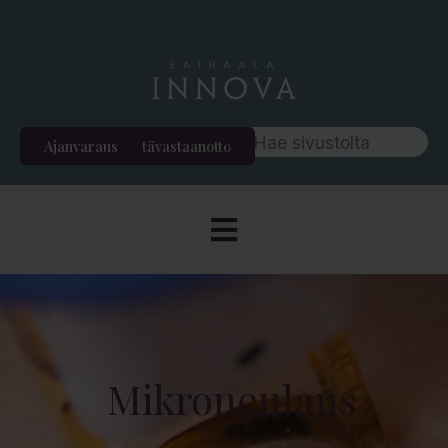
Ajanvaraus
Etävastaanotto
Mikroneulaus