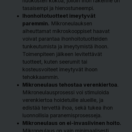
huokosten kokoa, jolloin ihon rakenne on
tasaisempi ja hienostuneempi.
Ihonhoitotuotteet imeytyvät
paremmin.
Mikroneulauksen
aiheuttamat mikroskooppiset haavat
voivat parantaa ihonhoitotuotteiden
tunkeutumista ja imeytymistä ihoon.
Toimenpiteen jälkeen levitettävät
tuotteet, kuten seerumit tai
kosteusvoiteet imeytyvät ihoon
tehokkaammin.
Mikroneulaus tehostaa verenkiertoa
.
Mikroneulausprosessi voi stimuloida
verenkiertoa hoidetuille alueille, ja
edistää tervettä ihoa, sekä tukea ihon
luonnollisia paranemisprosesseja.
Mikroneulaus on ei-invasiivinen hoito.
Mikroneulaus on vain minimaalisesti