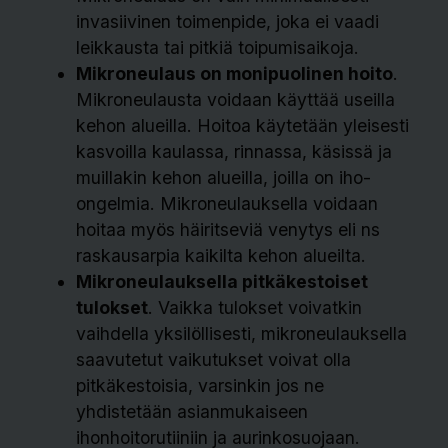
invasiivinen toimenpide, joka ei vaadi
leikkausta tai pitkiä toipumisaikoja.
Mikroneulaus on monipuolinen hoito
.
Mikroneulausta voidaan käyttää useilla
kehon alueilla. Hoitoa käytetään yleisesti
kasvoilla kaulassa, rinnassa, käsissä ja
muillakin kehon alueilla, joilla on iho-
ongelmia. Mikroneulauksella voidaan
hoitaa myös häiritseviä venytys eli ns
raskausarpia kaikilta kehon alueilta.
Mikroneulauksella pitkäkestoiset
tulokset
. Vaikka tulokset voivatkin
vaihdella yksilöllisesti, mikroneulauksella
saavutetut vaikutukset voivat olla
pitkäkestoisia, varsinkin jos ne
yhdistetään asianmukaiseen
ihonhoitorutiiniin ja aurinkosuojaan.