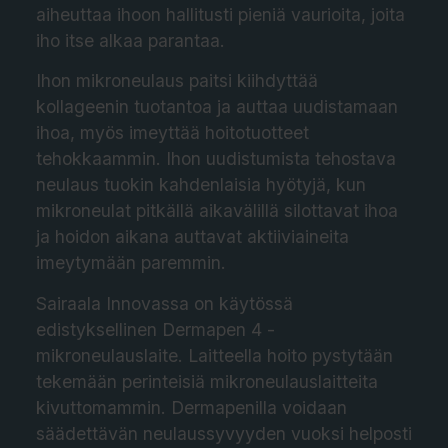
aiheuttaa ihoon hallitusti pieniä vaurioita, joita
iho itse alkaa parantaa.
Ihon mikroneulaus paitsi kiihdyttää
kollageenin tuotantoa ja auttaa uudistamaan
ihoa, myös imeyttää hoitotuotteet
tehokkaammin. Ihon uudistumista tehostava
neulaus tuokin kahdenlaisia hyötyjä, kun
mikroneulat pitkällä aikavälillä silottavat ihoa
ja hoidon aikana auttavat aktiiviaineita
imeytymään paremmin.
Sairaala Innovassa on käytössä
edistyksellinen Dermapen 4 -
mikroneulauslaite. Laitteella hoito pystytään
tekemään perinteisiä mikroneulauslaitteita
kivuttomammin. Dermapenilla voidaan
säädettävän neulaussyvyyden vuoksi helposti