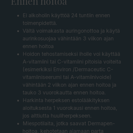
Ennen hoitoa​
Ei alkoholin käyttöä 24 tuntiin ennen
toimenpidettä.
Vältä voimakasta auringonottoa ja käytä
aurinkosuojaa vähintään 3 viikon ajan
ennen hoitoa
Hoidon tehostamiseksi iholle voi käyttää
A-vitamiini tai C-vitamiini pitoisia voiteita
(esimerkiksi Environ /Dermaceutic C-
vitamiiniseerumi tai A-vitamiinivoide)
vähintään 2 viikon ajan ennen hoitoa ja
tauko 3 vuorokautta ennen hoitoa.
Harkinta herpeksen estolääkityksen
aloituksesta 1 vuorokausi ennen hoitoa,
jos alttiutta huuliherpekseen.
Miespotilaita, jotka saavat Dermapen-
hoitoa, kehotetaan ajamaan parta