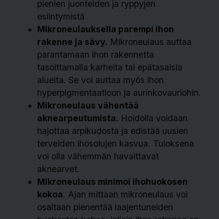
pienien juonteiden ja ryppyjen
esiintymistä
Mikroneulauksella parempi ihon
rakenne ja sävy.
Mikroneulaus auttaa
parantamaan ihon rakennetta
tasoittamalla karheita tai epätasaisia
alueita. Se voi auttaa myös ihon
hyperpigmentaatioon ja aurinkovauriohin.
Mikroneulaus vähentää
aknearpeutumista.
Hoidolla voidaan
hajottaa arpikudosta ja edistää uusien
terveiden ihosolujen kasvua. Tuloksena
voi olla vähemmän havaittavat
aknearvet.
Mikroneulaus minimoi ihohuokosen
kokoa
. Ajan mittaan mikroneulaus voi
osaltaan pienentää laajentuneiden