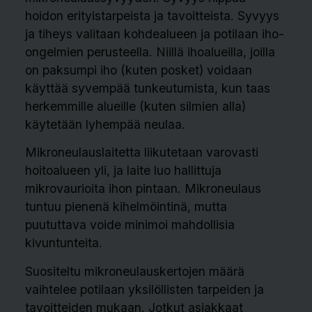
hoidon erityistarpeista ja tavoitteista. Syvyys
ja tiheys valitaan kohdealueen ja potilaan iho-
ongelmien perusteella. Niillä ihoalueilla, joilla
on paksumpi iho (kuten posket) voidaan
käyttää syvempää tunkeutumista, kun taas
herkemmille alueille (kuten silmien alla)
käytetään lyhempää neulaa.
Mikroneulauslaitetta liikutetaan varovasti
hoitoalueen yli, ja laite luo hallittuja
mikrovaurioita ihon pintaan. Mikroneulaus
tuntuu pienenä kihelmöintinä, mutta
puututtava voide minimoi mahdollisia
kivuntunteita.
Suositeltu mikroneulauskertojen määrä
vaihtelee potilaan yksilöllisten tarpeiden ja
tavoitteiden mukaan. Jotkut asiakkaat