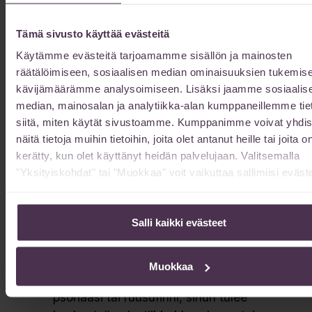
Aktiiviset ihoinfektiot.
Jos sinulla on
aktiivinen ihotulehdus, kuten huuliherpes,
Tämä sivusto käyttää evästeitä
herpesepidemia tai aktiivinen akne, on
Käytämme evästeitä tarjoamamme sisällön ja mainosten
yleensä suositeltavaa välttää
räätälöimiseen, sosiaalisen median ominaisuuksien tukemise
mikroneulausta.
kävijämäärämme analysoimiseen. Lisäksi jaamme sosiaalis
Viimeaikaiset ihohoidot.
Jos olet
median, mainosalan ja analytiikka-alan kumppaneillemme tie
äskettäin käynyt muissa ihonhoidoissa,
siitä, miten käytät sivustoamme. Kumppanimme voivat yhdis
kuten kemiallisessa kuorinnassa,
näitä tietoja muihin tietoihin, joita olet antanut heille tai joita o
laserhoidossa tai saanut ruiskeena
kerätty, kun olet käyttänyt heidän palvelujaan. Valitsemalla
annettavia täyteaineita, yleensä hoitojen
"Yksityiskohdat" tai "Muokkaa" voit vaikuttaa sallimiisi eväste
välillä pitää olla odotusaikaa noin 14
vuorokautta.
Salli kaikki evästeet
Raskaus,
Raskaana olevia henkilöitä
kehotetaan yleensä välttämään
mikroneulausta.
Muokkaa
Jos sinulla on aktiivinen ekseema,
psoriaasi tai ruusufinni, sinun tulee