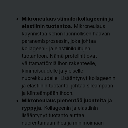
Mikroneulaus stimuloi kollageenin ja
elastiinin tuotantoa.
Mikroneulaus
käynnistää kehon luonnollisen haavan
paranemisprosessin, joka johtaa
kollageeni- ja elastiinikuitujen
tuotantoon. Nämä proteiinit ovat
välttämättömiä ihon rakenteelle,
kimmoisuudelle ja yleiselle
nuorekkuudelle. Lisääntynyt kollageenin
ja elastiinin tuotanto johtaa sileämpään
ja kiinteämpään ihoon.
Mikroneulaus pienentää juonteita ja
ryppyjä.
Kollageenin ja elastiinin
lisääntynyt tuotanto auttaa
nuorentamaan ihoa ja minimoimaan