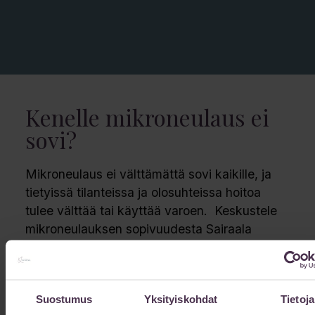
Kenelle mikroneulaus ei
sovi?
Mikroneulaus ei välttämättä sovi kaikille, ja
tietyissä tilanteissa ja olosuhteissa hoitoa
tulee välttää tai käyttää varoen. Keskustele
mikroneulauksen sopivuudesta Sairaala
Innovan ammattilaisten ennen hoidon
aloittamista.
Suostumus
Yksityiskohdat
Tietoja