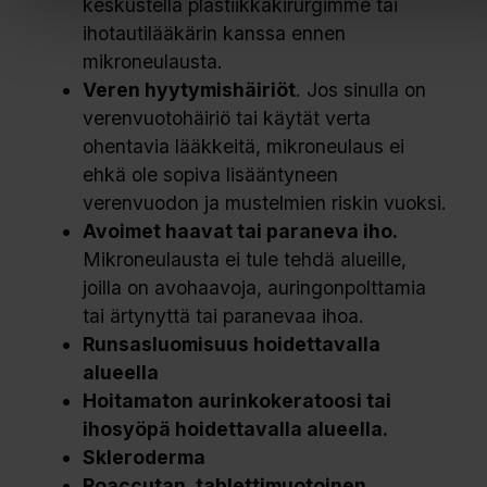
keskustella plastiikkakirurgimme tai
ihotautilääkärin kanssa ennen
mikroneulausta.
Veren hyytymishäiriöt
. Jos sinulla on
verenvuotohäiriö tai käytät verta
ohentavia lääkkeitä, mikroneulaus ei
ehkä ole sopiva lisääntyneen
verenvuodon ja mustelmien riskin vuoksi.
Avoimet haavat tai paraneva iho.
Mikroneulausta ei tule tehdä alueille,
joilla on avohaavoja, auringonpolttamia
tai ärtynyttä tai paranevaa ihoa.
Runsasluomisuus hoidettavalla
alueella
Hoitamaton aurinkokeratoosi tai
ihosyöpä hoidettavalla alueella.
Skleroderma
Roaccutan, tablettimuotoinen