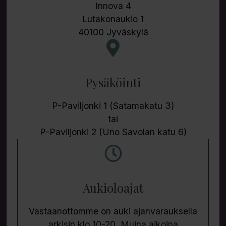
Innova 4
Lutakonaukio 1
40100 Jyväskylä
Pysäköinti
P-Paviljonki 1 (Satamakatu 3)
tai
P-Paviljonki 2 (Uno Savolan katu 6)
Aukioloajat
Vastaanottomme on auki ajanvarauksella
arkisin klo 10-20. Muina aikoina