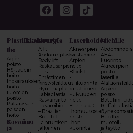
Plastiikkakirurgia
Laserhoidot
Miehille
Vartalo
Iho
Allit
Aknearpien
Abdominoplas
Abdomioplastia
poistaminen
AHA-
Arpien
Body lift
Arpien
kuorinta
poisto
Raskausarpien
hoito
Aknearpien
HS-taudin
poisto
Black Peel
poisto
hoito
Emättimen
-
laserilla
Ihosairauksien
kiristysleikkaus
hiilikuorinta
Alaluomileik
hoito
Hymenoplastia
Emättimen
Arpien
Luomien
Labiaplastia
kuivuuden
poisto
poisto
Rasvansiirto
hoito
Botuliinihoid
Pakaravaon
pakaroihin
Fotona 4D
Buffaloplasti
paiseen
– Brazilian
Ihomuutosten
Gynekomasti
hoito
Butt Lift
poisto
Huulten
Rasvaimu
Laihtumisen
Ihon
muotoilu
ja
jälkeinen
kuorinta
ja täyttö