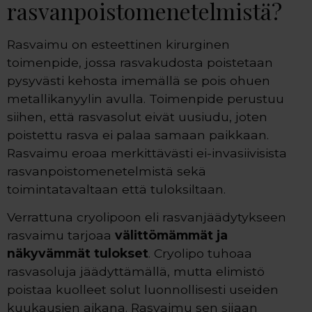
rasvanpoistomenetelmistä?
Rasvaimu on esteettinen kirurginen
toimenpide, jossa rasvakudosta poistetaan
pysyvästi kehosta imemällä se pois ohuen
metallikanyylin avulla. Toimenpide perustuu
siihen, että rasvasolut eivät uusiudu, joten
poistettu rasva ei palaa samaan paikkaan.
Rasvaimu eroaa merkittävästi ei-invasiivisista
rasvanpoistomenetelmistä sekä
toimintatavaltaan että tuloksiltaan.
Verrattuna cryolipoon eli rasvanjäädytykseen
rasvaimu tarjoaa
välittömämmät ja
näkyvämmät tulokset
. Cryolipo tuhoaa
rasvasoluja jäädyttämällä, mutta elimistö
poistaa kuolleet solut luonnollisesti useiden
kuukausien aikana. Rasvaimu sen sijaan