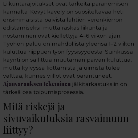
Liikuntarajoitukset ovat tärkeitä paranemisen
kannalta. Kevyt kävely on suositeltavaa heti
ensimmäisistä päivistä lähtien verenkierron
edistämiseksi, mutta raskas liikunta ja
nostaminen ovat kiellettyjä 4–6 viikon ajan.
Työhön paluu on mahdollista yleensä 1–2 viikon
kuluttua riippuen työn fyysisyydestä. Suihkussa
käynti on sallittua muutaman päivän kuluttua,
mutta kylvyssä liottamista ja uimista tulee
välttää, kunnes viillot ovat parantuneet.
Ajanvarauksen tekeminen
jälkitarkastuksiin on
tärkeä osa toipumisprosessia.
Mitä riskejä ja
sivuvaikutuksia rasvaimuun
liittyy?