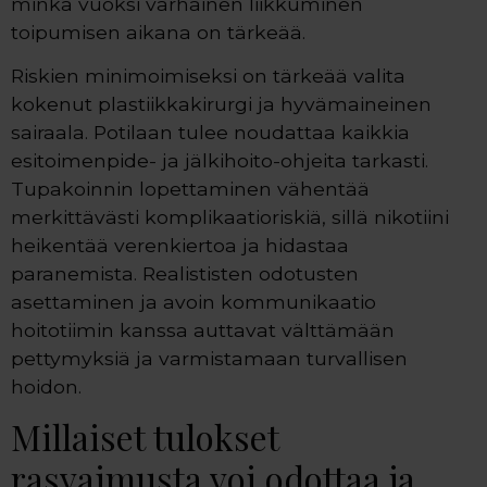
minkä vuoksi varhainen liikkuminen
toipumisen aikana on tärkeää.
Riskien minimoimiseksi on tärkeää valita
kokenut plastiikkakirurgi ja hyvämaineinen
sairaala. Potilaan tulee noudattaa kaikkia
esitoimenpide- ja jälkihoito-ohjeita tarkasti.
Tupakoinnin lopettaminen vähentää
merkittävästi komplikaatioriskiä, sillä nikotiini
heikentää verenkiertoa ja hidastaa
paranemista. Realististen odotusten
asettaminen ja avoin kommunikaatio
hoitotiimin kanssa auttavat välttämään
pettymyksiä ja varmistamaan turvallisen
hoidon.
Millaiset tulokset
rasvaimusta voi odottaa ja