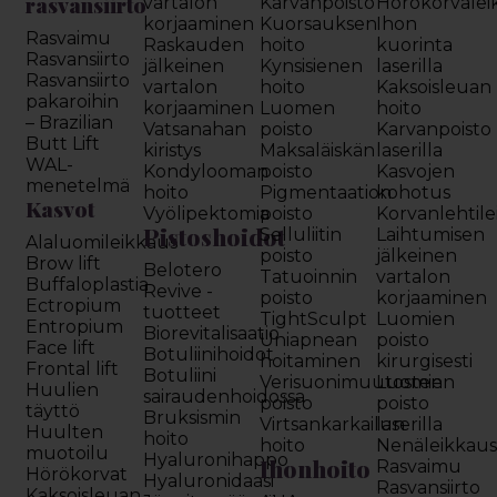
rasvansiirto
vartalon
Karvanpoisto
Hörökorvalei
korjaaminen
Kuorsauksen
Ihon
Rasvaimu
Raskauden
hoito
kuorinta
Rasvansiirto
jälkeinen
Kynsisienen
laserilla
Rasvansiirto
vartalon
hoito
Kaksoisleuan
pakaroihin
korjaaminen
Luomen
hoito
– Brazilian
Vatsanahan
poisto
Karvanpoisto
Butt Lift
kiristys
Maksaläiskän
laserilla
WAL-
Kondylooman
poisto
Kasvojen
menetelmä
hoito
Pigmentaation
kohotus
Kasvot
Vyölipektomia
poisto
Korvanlehtil
Pistoshoidot
Selluliitin
Laihtumisen
Alaluomileikkaus
poisto
jälkeinen
Brow lift
Belotero
Tatuoinnin
vartalon
Buffaloplastia
Revive -
poisto
korjaaminen
Ectropium
tuotteet
TightSculpt
Luomien
Entropium
Biorevitalisaatio
Uniapnean
poisto
Face lift
Botuliinihoidot
hoitaminen
kirurgisesti
Frontal lift
Botuliini
Verisuonimuutosten
Luomien
Huulien
sairaudenhoidossa
poisto
poisto
täyttö
Bruksismin
Virtsankarkailun
laserilla
Huulten
hoito
hoito
Nenäleikkau
muotoilu
Hyaluronihappo
Ihonhoito
Rasvaimu
Hörökorvat
Hyaluronidaasi
Rasvansiirto
Kaksoisleuan