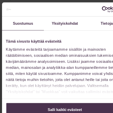
Muita uutisia
Suostumus
Yksityiskohdat
Tietoja
Kuinka kauan laserihoidon tulokset kestävät?
23/04/2026
Tämä sivusto käyttää evästeitä
Käytämme evästeitä tarjoamamme sisällön ja mainosten
Laserihoidon tulokset kestävät kuukausista vuosiin –
räätälöimiseen, sosiaalisen median ominaisuuksien tukemise
ihokarvojen poisto on pysyvää, nuorentaminen 1-3 vuotta.
kävijämäärämme analysoimiseen. Lisäksi jaamme sosiaalis
Lue lisää »
median, mainosalan ja analytiikka-alan kumppaneillemme tie
siitä, miten käytät sivustoamme. Kumppanimme voivat yhdis
Rasvaimussakin oikein valittu kumppani vaikuttaa
näitä tietoja muihin tietoihin, joita olet antanut heille tai joita o
suoraan lopputulokseen
kerätty, kun olet käyttänyt heidän palvelujaan. Valitsemalla
16/04/2026
"Yksityiskohdat" tai "Muokkaa" voit vaikuttaa sallimiisi eväste
Kun harkitset rasvaimua, valinta oikeasta sairaalasta vaikuttaa
suoraan lopputulokseen – sekä ulkonäön että
toipumiskokemuksen kannalta. Sairaala Innova erottuu
Salli kaikki evästeet