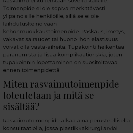
Rasvaimu ei kuitenkaan sovellu kaikille.
Toimenpide ei ole sopiva merkittävästi
ylipainoisille henkilöille, sillä se ei ole
laihdutuskeino vaan
kehonmuokkaustoimenpide. Raskaus, imetys,
vakavat sairaudet tai huono ihon elastisuus
voivat olla vasta-aiheita. Tupakointi heikentää
paranemista ja lisää komplikaatioriskiä, joten
tupakoinnin lopettaminen on suositeltavaa
ennen toimenpidettä.
Miten rasvaimutoimenpide
toteutetaan ja mitä se
sisältää?
Rasvaimutoimenpide alkaa aina perusteellisella
konsultaatiolla, jossa plastiikkakirurgi arvioi