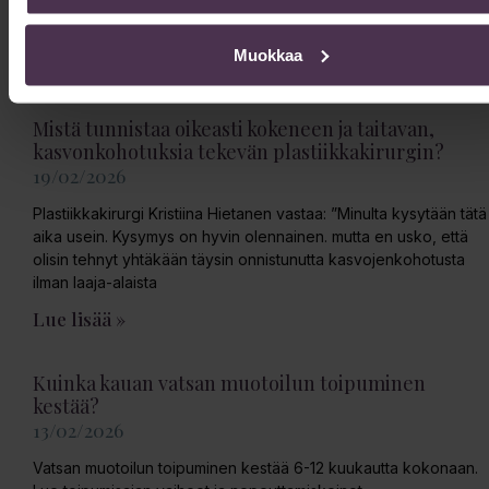
tarjoamalla yksilöllisesti räätälöityä hoitoa modernin teknologian
avulla.
Muokkaa
Lue lisää »
Mistä tunnistaa oikeasti kokeneen ja taitavan,
kasvonkohotuksia tekevän plastiikkakirurgin?
19/02/2026
Plastiikkakirurgi Kristiina Hietanen vastaa: ”Minulta kysytään tätä
aika usein. Kysymys on hyvin olennainen. mutta en usko, että
olisin tehnyt yhtäkään täysin onnistunutta kasvojenkohotusta
ilman laaja-alaista
Lue lisää »
Kuinka kauan vatsan muotoilun toipuminen
kestää?
13/02/2026
Vatsan muotoilun toipuminen kestää 6-12 kuukautta kokonaan.