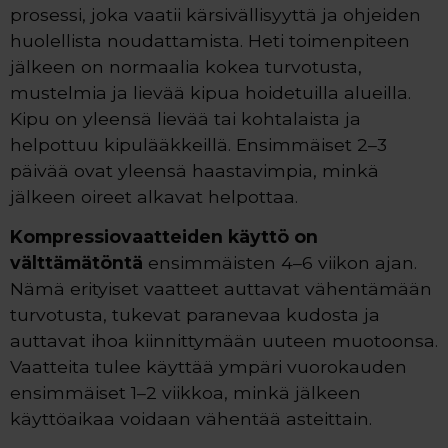
prosessi, joka vaatii kärsivällisyyttä ja ohjeiden
huolellista noudattamista. Heti toimenpiteen
jälkeen on normaalia kokea turvotusta,
mustelmia ja lievää kipua hoidetuilla alueilla.
Kipu on yleensä lievää tai kohtalaista ja
helpottuu kipulääkkeillä. Ensimmäiset 2–3
päivää ovat yleensä haastavimpia, minkä
jälkeen oireet alkavat helpottaa.
Kompressiovaatteiden käyttö on
välttämätöntä
ensimmäisten 4–6 viikon ajan.
Nämä erityiset vaatteet auttavat vähentämään
turvotusta, tukevat paranevaa kudosta ja
auttavat ihoa kiinnittymään uuteen muotoonsa.
Vaatteita tulee käyttää ympäri vuorokauden
ensimmäiset 1–2 viikkoa, minkä jälkeen
käyttöaikaa voidaan vähentää asteittain.