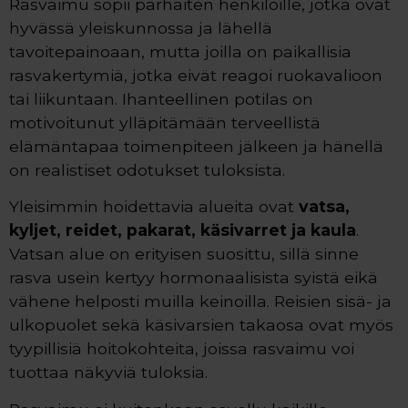
Rasvaimu sopii parhaiten henkilöille, jotka ovat
hyvässä yleiskunnossa ja lähellä
tavoitepainoaan, mutta joilla on paikallisia
rasvakertymiä, jotka eivät reagoi ruokavalioon
tai liikuntaan. Ihanteellinen potilas on
motivoitunut ylläpitämään terveellistä
elämäntapaa toimenpiteen jälkeen ja hänellä
on realistiset odotukset tuloksista.
Yleisimmin hoidettavia alueita ovat
vatsa,
kyljet, reidet, pakarat, käsivarret ja kaula
.
Vatsan alue on erityisen suosittu, sillä sinne
rasva usein kertyy hormonaalisista syistä eikä
vähene helposti muilla keinoilla. Reisien sisä- ja
ulkopuolet sekä käsivarsien takaosa ovat myös
tyypillisiä hoitokohteita, joissa rasvaimu voi
tuottaa näkyviä tuloksia.