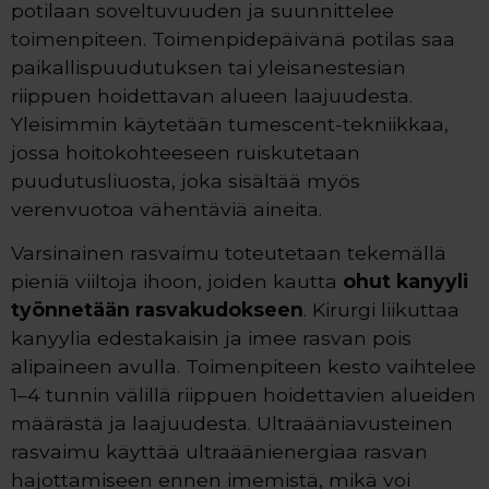
potilaan soveltuvuuden ja suunnittelee
toimenpiteen. Toimenpidepäivänä potilas saa
paikallispuudutuksen tai yleisanestesian
riippuen hoidettavan alueen laajuudesta.
Yleisimmin käytetään tumescent-tekniikkaa,
jossa hoitokohteeseen ruiskutetaan
puudutusliuosta, joka sisältää myös
verenvuotoa vähentäviä aineita.
Varsinainen rasvaimu toteutetaan tekemällä
pieniä viiltoja ihoon, joiden kautta
ohut kanyyli
työnnetään rasvakudokseen
. Kirurgi liikuttaa
kanyylia edestakaisin ja imee rasvan pois
alipaineen avulla. Toimenpiteen kesto vaihtelee
1–4 tunnin välillä riippuen hoidettavien alueiden
määrästä ja laajuudesta. Ultraääniavusteinen
rasvaimu käyttää ultraäänienergiaa rasvan
hajottamiseen ennen imemistä, mikä voi