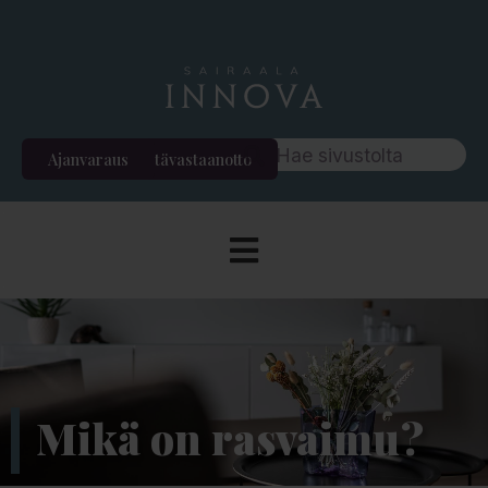
Ajanvaraus
Etävastaanotto
Mikä on rasvaimu?