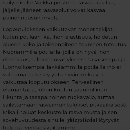
säilymiselle. Vaikka poistettu rasva ei palaa,
jäljelle jääneet rasvasolut voivat kasvaa
painonnousun myötä.
Lopputulokseen vaikuttavat monet tekijät,
kuten potilaan ikä, ihon elastisuus, hoidetun
alueen koko ja toimenpiteen tekninen toteutus.
Nuoremmilla potilailla, joilla on hyvä ihon
elastisuus, tulokset ovat yleensä tasaisempia ja
luonnollisempia. Iäkkäämmillä potilailla iho ei
välttämättä kiristy yhtä hyvin, mikä voi
vaikuttaa lopputulokseen. Terveellinen
elämäntapa, johon kuuluu säännöllinen
liikunta ja tasapainoinen ruokavalio, auttaa
säilyttämään rasvaimun tulokset pitkäaikaisesti.
Mikäli haluat keskustella rasvaimusta ja sen
yhteystiedot
soveltuvuudesta sinulle,
löytyvät
helposti verkkosivuiltamme.