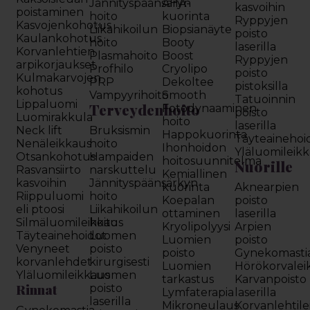
Jännityspäänsäryn
AHA-
kasvoihin
poistaminen
hoito
kuorinta
Ryppyjen
Kasvojenkohotus
Liikahikoilun
Biopsianäyte
poisto
Kaulankohotus
hoito
Booty
laserilla
Korvanlehtien
Plasmahoito
Boost
Ryppyjen
arpikorjaukset
Profhilo
Cryolipo
poisto
Kulmakarvojen
PRP
Dekoltee
pistoksilla
kohotus
Vampyyrihoito
Smooth
Tatuoinnin
Lippaluomi
Terveydenhoito
Fotodynaaminen
poisto
Luomirakkula
hoito
laserilla
Neck lift
Bruksismin
Happokuorinta
Täyteainehoi
Nenäleikkaus
hoito
Ihonhoidon
Yläluomileik
Otsankohotus
Hampaiden
hoitosuunnitelma
Nuorille
Rasvansiirto
narskuttelu
Kemiallinen
kasvoihin
Jännityspäänsärkyn
kuorinta
Aknearpien
Riippuluomi
hoito
Koepalan
poisto
eli ptoosi
Liikahikoilun
ottaminen
laserilla
Silmäluomileikkaus
hoito
Kryolipolyysi
Arpien
Täyteainehoidot
Luomen
Luomien
poisto
Venyneet
poisto
poisto
Gynekomasti
korvanlehdet
kirurgisesti
Luomien
Hörökorvalei
Yläluomileikkaus
Luomen
tarkastus
Karvanpoisto
Rinnat
poisto
Lymfaterapia
laserilla
laserilla
Mikroneulaus
Korvanlehtil