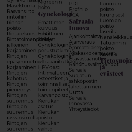
Gynekomastia
Migreenin
PDT
Luomien
Masektomia
hoito
Profhilo
poisto
Rasvansiirto
Gynekologi
TCA
kirurgisesti
rintoihin
Sairaala
Luomien
Rinnan
Emättimen
Innova
poisto
poisto
kuivuus
laserilla
Rintarekonstruktio
Emättinen
Ajankohtaista
Nenäleikkau
Rintatoimenpiteiden
kiristys
Ajanvaraus
Tatuoinnin
jälkeinen
Gynekologinen
Ammattilaiset
poisto
korjaaminen
perustutkimus
Asiakaskokemukset
laserilla
Rintojen
Gynekologinen
Etävastaanotto
Tietosuoja
epäsymmetrian
ultraäänitutkimus
Rahoitusvaihtoehdot
ja
korjaaminen
HPV-testi
Sairaala
evästeet
Rintojen
Intiimialueen
Suojatun
kohotus
esteettiset ja
sähköpostin
Rintojen
toiminnalliset
lähettäminen
pienennys
toimenpiteet
Uutta
Rintojen
Karvanpoisto
Sairaala
suurennus
Kierukan
Innovassa
Rintojen
asetus
Yhteystiedot
suurennus
Kierukan
rasvansiirrolla
poisto
Rintojen
Kierukan
suurennus
vaihto