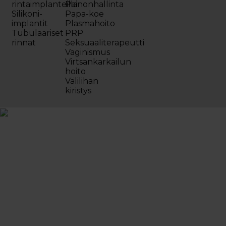
rintaimplanteilla
Painonhallinta
Silikoni-
Papa-koe
implantit
Plasmahoito
Tubulaariset
PRP
rinnat
Seksuaaliterapeutti
Vaginismus
Virtsankarkailun
hoito
Välilihan
kiristys