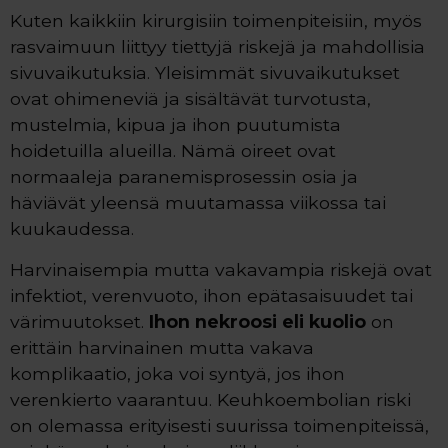
Kuten kaikkiin kirurgisiin toimenpiteisiin, myös
rasvaimuun liittyy tiettyjä riskejä ja mahdollisia
sivuvaikutuksia. Yleisimmät sivuvaikutukset
ovat ohimeneviä ja sisältävät turvotusta,
mustelmia, kipua ja ihon puutumista
hoidetuilla alueilla. Nämä oireet ovat
normaaleja paranemisprosessin osia ja
häviävät yleensä muutamassa viikossa tai
kuukaudessa.
Harvinaisempia mutta vakavampia riskejä ovat
infektiot, verenvuoto, ihon epätasaisuudet tai
värimuutokset.
Ihon nekroosi eli kuolio
on
erittäin harvinainen mutta vakava
komplikaatio, joka voi syntyä, jos ihon
verenkierto vaarantuu. Keuhkoembolian riski
on olemassa erityisesti suurissa toimenpiteissä,