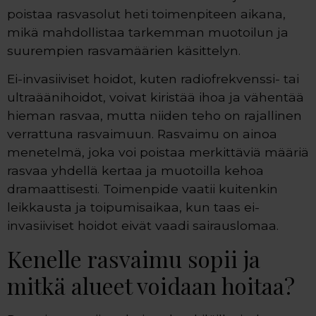
poistaa rasvasolut heti toimenpiteen aikana,
mikä mahdollistaa tarkemman muotoilun ja
suurempien rasvamäärien käsittelyn.
Ei-invasiiviset hoidot, kuten radiofrekvenssi- tai
ultraäänihoidot, voivat kiristää ihoa ja vähentää
hieman rasvaa, mutta niiden teho on rajallinen
verrattuna rasvaimuun. Rasvaimu on ainoa
menetelmä, joka voi poistaa merkittäviä määriä
rasvaa yhdellä kertaa ja muotoilla kehoa
dramaattisesti. Toimenpide vaatii kuitenkin
leikkausta ja toipumisaikaa, kun taas ei-
invasiiviset hoidot eivät vaadi sairauslomaa.
Kenelle rasvaimu sopii ja
mitkä alueet voidaan hoitaa?