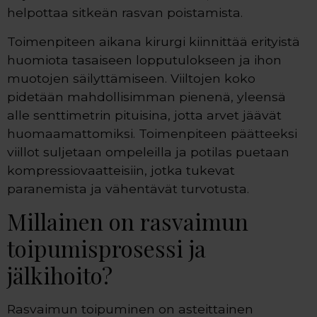
helpottaa sitkeän rasvan poistamista.
Toimenpiteen aikana kirurgi kiinnittää erityistä
huomiota tasaiseen lopputulokseen ja ihon
muotojen säilyttämiseen. Viiltojen koko
pidetään mahdollisimman pienenä, yleensä
alle senttimetrin pituisina, jotta arvet jäävät
huomaamattomiksi. Toimenpiteen päätteeksi
viillot suljetaan ompeleilla ja potilas puetaan
kompressiovaatteisiin, jotka tukevat
paranemista ja vähentävät turvotusta.
Millainen on rasvaimun
toipumisprosessi ja
jälkihoito?
Rasvaimun toipuminen on asteittainen