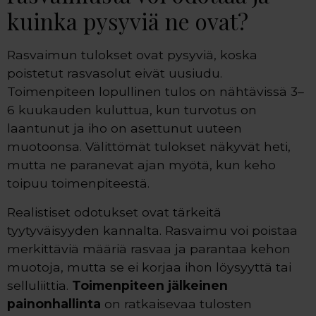
kuinka pysyviä ne ovat?
Rasvaimun tulokset ovat pysyviä, koska
poistetut rasvasolut eivät uusiudu.
Toimenpiteen lopullinen tulos on nähtävissä 3–
6 kuukauden kuluttua, kun turvotus on
laantunut ja iho on asettunut uuteen
muotoonsa. Välittömät tulokset näkyvät heti,
mutta ne paranevat ajan myötä, kun keho
toipuu toimenpiteestä.
Realistiset odotukset ovat tärkeitä
tyytyväisyyden kannalta. Rasvaimu voi poistaa
merkittäviä määriä rasvaa ja parantaa kehon
muotoja, mutta se ei korjaa ihon löysyyttä tai
selluliittia.
Toimenpiteen jälkeinen
painonhallinta
on ratkaisevaa tulosten