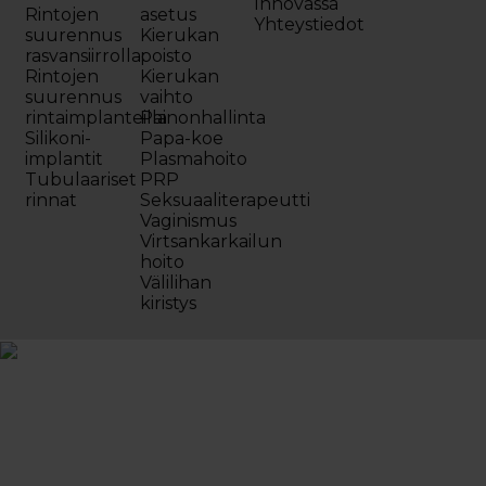
Innovassa
Rintojen
asetus
Yhteystiedot
suurennus
Kierukan
rasvansiirrolla
poisto
Rintojen
Kierukan
suurennus
vaihto
rintaimplanteilla
Painonhallinta
Silikoni-
Papa-koe
implantit
Plasmahoito
Tubulaariset
PRP
rinnat
Seksuaaliterapeutti
Vaginismus
Virtsankarkailun
hoito
Välilihan
kiristys