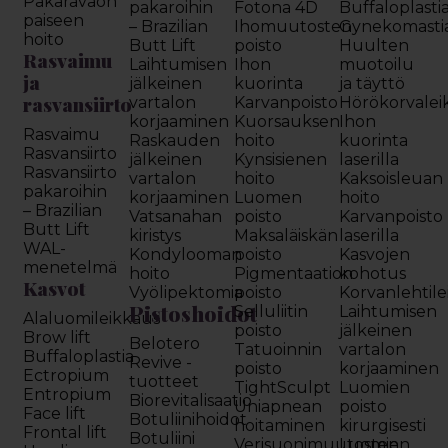
Pakaravaon
pakaroihin
Fotona 4D
Buffaloplasti
paiseen
– Brazilian
Ihomuutosten
Gynekomasti
hoito
Butt Lift
poisto
Huulten
Rasvaimu
Laihtumisen
Ihon
muotoilu
ja
jälkeinen
kuorinta
ja täyttö
rasvansiirto
vartalon
Karvanpoisto
Hörökorvalei
korjaaminen
Kuorsauksen
Ihon
Rasvaimu
Raskauden
hoito
kuorinta
Rasvansiirto
jälkeinen
Kynsisienen
laserilla
Rasvansiirto
vartalon
hoito
Kaksoisleuan
pakaroihin
korjaaminen
Luomen
hoito
– Brazilian
Vatsanahan
poisto
Karvanpoisto
Butt Lift
kiristys
Maksaläiskän
laserilla
WAL-
Kondylooman
poisto
Kasvojen
menetelmä
hoito
Pigmentaation
kohotus
Kasvot
Vyölipektomia
poisto
Korvanlehtil
Pistoshoidot
Selluliitin
Laihtumisen
Alaluomileikkaus
poisto
jälkeinen
Brow lift
Belotero
Tatuoinnin
vartalon
Buffaloplastia
Revive -
poisto
korjaaminen
Ectropium
tuotteet
TightSculpt
Luomien
Entropium
Biorevitalisaatio
Uniapnean
poisto
Face lift
Botuliinihoidot
hoitaminen
kirurgisesti
Frontal lift
Botuliini
Verisuonimuutosten
Luomien