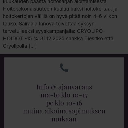
kuukauden päästä hoitosarjan aloittamisesta.
Hoitokokonaisuuteen kuuluu kaksi hoitokertaa, ja
hoitokertojen välillä on hyvä pitää noin 4–6 viikon
tauko. Sairaala Innova toivottaa syksyn
tervetulleeksi syyskampanjalla: CRYOLIPO-
HOIDOT -15 % 31.12.2025 saakka Tiesitkö että:
Cryolipolla […]
Info & ajanvaraus
ma-to klo 10-17
pe klo 10-16
muina aikoina sopimuksen
mukaan