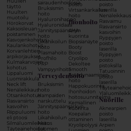
Huulien
sairaudenhoidossa
poisto
poisto
täyttö
Bruksismin
Virtsankarkailun
laserilla
Huulten
hoito
hoito
Nenäleikkau
muotoilu
Hyaluronihappo
Ihonhoito
Rasvaimu
Hörökorvat
Hyaluronidaasi
Rasvansiirto
Kaksoisleuan
Jännityspäänsäryn
AHA-
kasvoihin
poistaminen
hoito
kuorinta
Ryppyjen
Kasvojenkohotus
Liikahikoilun
Biopsianäyte
poisto
Kaulankohotus
hoito
Booty
laserilla
Korvanlehtien
Plasmahoito
Boost
Ryppyjen
arpikorjaukset
Profhilo
Cryolipo
poisto
Kulmakarvojen
PRP
Dekoltee
pistoksilla
kohotus
Vampyyrihoito
Smooth
Tatuoinnin
Lippaluomi
Terveydenhoito
Fotodynaaminen
poisto
Luomirakkula
hoito
laserilla
Neck lift
Bruksismin
Happokuorinta
Täyteainehoi
Nenäleikkaus
hoito
Ihonhoidon
Yläluomileik
Otsankohotus
Hampaiden
hoitosuunnitelma
Nuorille
Rasvansiirto
narskuttelu
Kemiallinen
kasvoihin
Jännityspäänsärkyn
kuorinta
Aknearpien
Riippuluomi
hoito
Koepalan
poisto
eli ptoosi
Liikahikoilun
ottaminen
laserilla
Silmäluomileikkaus
hoito
Kryolipolyysi
Arpien
Täyteainehoidot
Luomen
Luomien
poisto