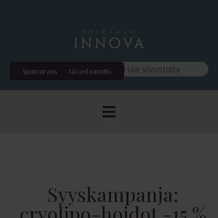
Ajanvaraus
Etävastaanotto
Syyskampanja:
cryolipo-hoidot -15 %