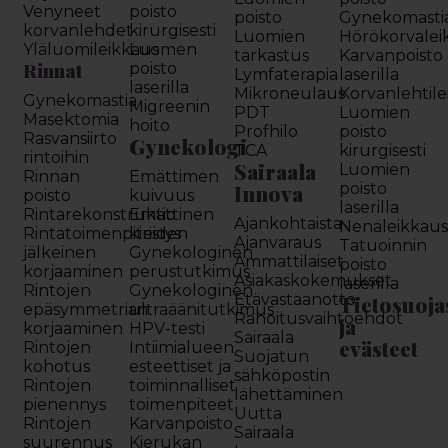
Venyneet
poisto
poisto
Gynekomasti
korvanlehdet
kirurgisesti
Luomien
Hörökorvalei
Yläluomileikkaus
Luomen
tarkastus
Karvanpoisto
Rinnat
poisto
Lymfaterapia
laserilla
laserilla
Mikroneulaus
Korvanlehtil
Gynekomastia
Migreenin
PDT
Luomien
Masektomia
hoito
Profhilo
poisto
Rasvansiirto
Gynekologi
TCA
kirurgisesti
rintoihin
Sairaala
Luomien
Rinnan
Emättimen
Innova
poisto
poisto
kuivuus
laserilla
Rintarekonstruktio
Emättinen
Ajankohtaista
Nenäleikkau
Rintatoimenpiteiden
kiristys
Ajanvaraus
Tatuoinnin
jälkeinen
Gynekologinen
Ammattilaiset
poisto
korjaaminen
perustutkimus
Asiakaskokemukset
laserilla
Rintojen
Gynekologinen
Etävastaanotto
Tietosuoja
epäsymmetrian
ultraäänitutkimus
Rahoitusvaihtoehdot
ja
korjaaminen
HPV-testi
Sairaala
evästeet
Rintojen
Intiimialueen
Suojatun
kohotus
esteettiset ja
sähköpostin
Rintojen
toiminnalliset
lähettäminen
pienennys
toimenpiteet
Uutta
Rintojen
Karvanpoisto
Sairaala
suurennus
Kierukan