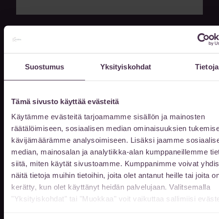
Sähköpostiosoite
Suostumus
Yksityiskohdat
Tietoja
Puhelin
Tämä sivusto käyttää evästeitä
Viestisi
Käytämme evästeitä tarjoamamme sisällön ja mainosten
räätälöimiseen, sosiaalisen median ominaisuuksien tukemise
kävijämäärämme analysoimiseen. Lisäksi jaamme sosiaalis
median, mainosalan ja analytiikka-alan kumppaneillemme tie
siitä, miten käytät sivustoamme. Kumppanimme voivat yhdis
näitä tietoja muihin tietoihin, joita olet antanut heille tai joita o
kerätty, kun olet käyttänyt heidän palvelujaan. Valitsemalla
"Yksityiskohdat" tai "Muokkaa" voit vaikuttaa sallimiisi eväste
LÄHETÄ