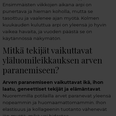
Ensimmäisten viikkojen aikana arpi on
punertava ja hieman koholla, mutta se
tasoittuu ja vaalenee ajan myötä. Kolmen
kuukauden kuluttua arpi on yleensä jo hyvin
vaikea havaita, ja vuoden päästä se on
käytännössä näkymätön.
Mitkä tekijät vaikuttavat
yläluomileikkauksen arven
paranemiseen?
Arven paranemiseen vaikuttavat ikä, ihon
laatu, geneettiset tekijät ja elämäntavat
.
Nuoremmilla potilailla arvet paranevat yleensä
nopeammin ja huomaamattomammin. Ihon
elastisuus ja kollageenin tuotanto vähenevät
iän myötä, mikä voi hidastaa