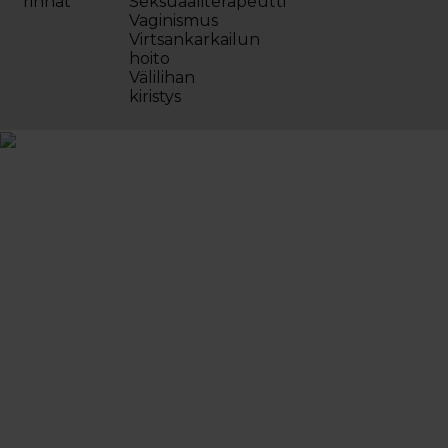
rinnat
Seksuaaliterapeutti
Vaginismus
Virtsankarkailun
hoito
Välilihan
kiristys