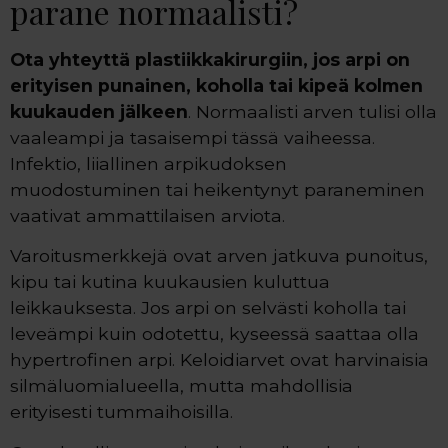
parane normaalisti?
Ota yhteyttä plastiikkakirurgiin, jos arpi on
erityisen punainen, koholla tai kipeä kolmen
kuukauden jälkeen
. Normaalisti arven tulisi olla
vaaleampi ja tasaisempi tässä vaiheessa.
Infektio, liiallinen arpikudoksen
muodostuminen tai heikentynyt paraneminen
vaativat ammattilaisen arviota.
Varoitusmerkkejä ovat arven jatkuva punoitus,
kipu tai kutina kuukausien kuluttua
leikkauksesta. Jos arpi on selvästi koholla tai
leveämpi kuin odotettu, kyseessä saattaa olla
hypertrofinen arpi. Keloidiarvet ovat harvinaisia
silmäluomialueella, mutta mahdollisia
erityisesti tummaihoisilla.