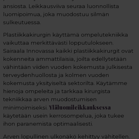
ansiosta. Leikkausviiva seuraa luonnollista
luomipoimua, joka muodostuu silmän
sulkeutuessa.
Plastiikkakirurgin käyttämä ompelutekniikka
vaikuttaa merkittävästi lopputulokseen.
Sairaala Innovassa kaikki plastiikkakirurgit ovat
kokenneita ammattilaisia, joilta edellytetään
vähintään viiden vuoden kokemusta julkisesta
terveydenhuollosta ja kolmen vuoden
kokemusta yksityiseltä sektorilta. Käytämme
hienoja ompeleita ja tarkkaa kirurgista
tekniikkaa arven muodostumisen
Yläluomileikkauksessa
minimoimiseksi.
käytetään usein kerrosompelua, joka tukee
ihon paranemista optimaalisesti.
Arven lopullinen ulkonäkö kehittyy vähitellen.