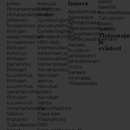
Innova
poisto
poisto
kuivuus
laserilla
Rintarekonstruktio
Emättinen
Ajankohtaista
Nenäleikkau
Rintatoimenpiteiden
kiristys
Ajanvaraus
Tatuoinnin
jälkeinen
Gynekologinen
Ammattilaiset
poisto
korjaaminen
perustutkimus
Asiakaskokemukset
laserilla
Rintojen
Gynekologinen
Etävastaanotto
Tietosuoja
epäsymmetrian
ultraäänitutkimus
Rahoitusvaihtoehdot
ja
korjaaminen
HPV-testi
Sairaala
evästeet
Rintojen
Intiimialueen
Suojatun
kohotus
esteettiset ja
sähköpostin
Rintojen
toiminnalliset
lähettäminen
pienennys
toimenpiteet
Uutta
Rintojen
Karvanpoisto
Sairaala
suurennus
Kierukan
Innovassa
Rintojen
asetus
Yhteystiedot
suurennus
Kierukan
rasvansiirrolla
poisto
Rintojen
Kierukan
suurennus
vaihto
rintaimplanteilla
Painonhallinta
Silikoni-
Papa-koe
implantit
Plasmahoito
Tubulaariset
PRP