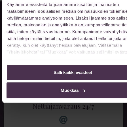
Käytämme evästeitä tarjoamamme sisällön ja mainosten
räätälöimiseen, sosiaalisen median ominaisuuksien tukemise
kävijämäärämme analysoimiseen. Lisäksi jaamme sosiaalis
median, mainosalan ja analytiikka-alan kumppaneillemme tie
siitä, miten käytät sivustoamme. Kumppanimme voivat yhdis
Info & ajanvaraus
näitä tietoja muihin tietoihin, joita olet antanut heille tai joita o
ma-to klo 10-17
kerätty, kun olet käyttänyt heidän palvelujaan. Valitsemalla
pe klo 10-16
"Yksityiskohdat" tai "Muokkaa" voit vaikuttaa sallimiisi eväste
muina aikoina sopimuksen
mukaan
Salli kaikki evästeet
014 522 511
Muokkaa
Nettiajanvaraus 24/7