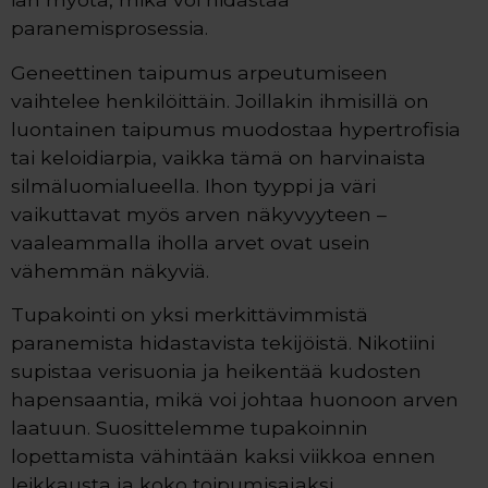
paranemisprosessia.
Geneettinen taipumus arpeutumiseen
vaihtelee henkilöittäin. Joillakin ihmisillä on
luontainen taipumus muodostaa hypertrofisia
tai keloidiarpia, vaikka tämä on harvinaista
silmäluomialueella. Ihon tyyppi ja väri
vaikuttavat myös arven näkyvyyteen –
vaaleammalla iholla arvet ovat usein
vähemmän näkyviä.
Tupakointi on yksi merkittävimmistä
paranemista hidastavista tekijöistä. Nikotiini
supistaa verisuonia ja heikentää kudosten
hapensaantia, mikä voi johtaa huonoon arven
laatuun. Suosittelemme tupakoinnin
lopettamista vähintään kaksi viikkoa ennen
leikkausta ja koko toipumisajaksi.