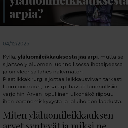
yläluomileikkauksest
arpia?
04/12/2025
Kyllä,
yläluomileikkauksesta jää arpi
, mutta se
sijaitsee yläluomen luonnollisessa ihotaipeessa
ja on yleensä lähes näkymätön.
Plastiikkakirurgi sijoittaa leikkausviivan tarkasti
luomipoimuun, jossa arpi häviää luonnollisiin
varjoihin. Arven lopullinen ulkonäkö riippuu
ihon paranemiskyvystä ja jälkihoidon laadusta.
Miten yläluomileikkauksen
arvet syntyvät ja miksi ne