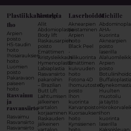
Plastiikkakirurgia
Laserhoidot
Miehille
Vartalo
Iho
Allit
Aknearpien
Abdominoplas
Abdomioplastia
poistaminen
AHA-
Arpien
Body lift
Arpien
kuorinta
poisto
Raskausarpien
hoito
Aknearpien
HS-taudin
poisto
Black Peel
poisto
hoito
Emättimen
-
laserilla
Ihosairauksien
kiristysleikkaus
hiilikuorinta
Alaluomileik
hoito
Hymenoplastia
Emättimen
Arpien
Luomien
Labiaplastia
kuivuuden
poisto
poisto
Rasvansiirto
hoito
Botuliinihoid
Pakaravaon
pakaroihin
Fotona 4D
Buffaloplasti
paiseen
– Brazilian
Ihomuutosten
Gynekomasti
hoito
Butt Lift
poisto
Huulten
Rasvaimu
Laihtumisen
Ihon
muotoilu
ja
jälkeinen
kuorinta
ja täyttö
rasvansiirto
vartalon
Karvanpoisto
Hörökorvalei
korjaaminen
Kuorsauksen
Ihon
Rasvaimu
Raskauden
hoito
kuorinta
Rasvansiirto
jälkeinen
Kynsisienen
laserilla
Rasvansiirto
vartalon
hoito
Kaksoisleuan