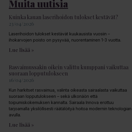
Muita uutisia
Kuinka kauan laserihoidon tulokset kestävät?
23/04/2026
Laserihoidon tulokset kestävät kuukausista vuosiin –
ihokarvojen poisto on pysyvää, nuorentaminen 1-3 vuotta.
Lue lisää »
Rasvaimussakin oikein valittu kumppani vaikuttaa
suoraan lopputulokseen
16/04/2026
Kun harkitset rasvaimua, valinta oikeasta sairaalasta vaikuttaa
suoraan lopputulokseen – sekä ulkonäön että
toipumiskokemuksen kannalta. Sairaala Innova erottuu
tarjoamalla yksilöllisesti räätälöityä hoitoa modernin teknologian
avulla.
Lue lisää »