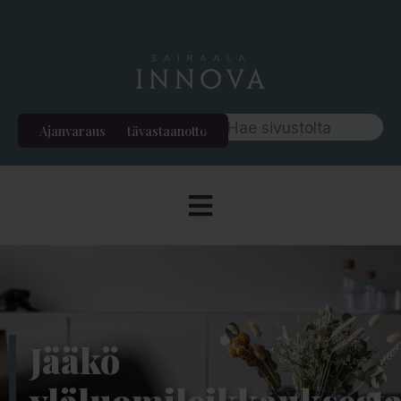
Ajanvaraus
Etävastaanotto
Jääkö