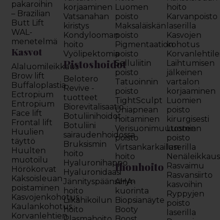
pakaroihin
korjaaminen
Luomen
hoito
– Brazilian
Vatsanahan
poisto
Karvanpoisto
Butt Lift
kiristys
Maksaläiskän
laserilla
WAL-
Kondylooman
poisto
Kasvojen
menetelmä
hoito
Pigmentaation
kohotus
Kasvot
Vyölipektomia
poisto
Korvanlehtil
Pistoshoidot
Selluliitin
Laihtumisen
Alaluomileikkaus
poisto
jälkeinen
Brow lift
Belotero
Tatuoinnin
vartalon
Buffaloplastia
Revive -
poisto
korjaaminen
Ectropium
tuotteet
TightSculpt
Luomien
Entropium
Biorevitalisaatio
Uniapnean
poisto
Face lift
Botuliinihoidot
hoitaminen
kirurgisesti
Frontal lift
Botuliini
Verisuonimuutosten
Luomien
Huulien
sairaudenhoidossa
poisto
poisto
täyttö
Bruksismin
Virtsankarkailun
laserilla
Huulten
hoito
hoito
Nenäleikkau
muotoilu
Hyaluronihappo
Ihonhoito
Rasvaimu
Hörökorvat
Hyaluronidaasi
Rasvansiirto
Kaksoisleuan
Jännityspäänsäryn
AHA-
kasvoihin
poistaminen
hoito
kuorinta
Ryppyjen
Kasvojenkohotus
Liikahikoilun
Biopsianäyte
poisto
Kaulankohotus
hoito
Booty
laserilla
Korvanlehtien
Plasmahoito
Boost