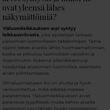
ovat yleensä lähes
näkymättömiä?
Yläluomileikkauksen arpi syntyy
leikkausviivasta
, joka sijoitetaan tarkasti
yläluomen luonnolliseen taitekohtaan. Tämä
sijainti tekee arvesta lähes huomaamattoman,
koska se piiloutuu luonnollisiin varjoihin ja
ihopoimuihin. Kokenut plastiikkakirurgi
hyödyntää anatomian luonnollisia rakenteita
arven piilottamisessa.
Silmäluomialueen iho on ohutta ja hyvin
verisuonitettua, mikä edistää nopeaa
paranemista. Yläluomileikkauksen arvet
paranevat tyypillisesti muita kehon alueita
paremmin juuri tämän hyvän verenkierron