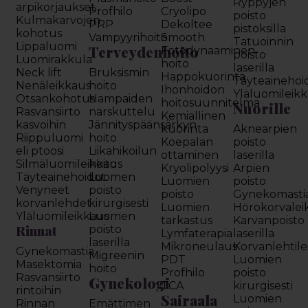
Ryppyjen
arpikorjaukset
Profhilo
Cryolipo
poisto
Kulmakarvojen
PRP
Dekoltee
pistoksilla
kohotus
Vampyyrihoito
Smooth
Tatuoinnin
Lippaluomi
Terveydenhoito
Fotodynaaminen
poisto
Luomirakkula
hoito
laserilla
Neck lift
Bruksismin
Happokuorinta
Täyteainehoi
Nenäleikkaus
hoito
Ihonhoidon
Yläluomileik
Otsankohotus
Hampaiden
hoitosuunnitelma
Nuorille
Rasvansiirto
narskuttelu
Kemiallinen
kasvoihin
Jännityspäänsärkyn
kuorinta
Aknearpien
Riippuluomi
hoito
Koepalan
poisto
eli ptoosi
Liikahikoilun
ottaminen
laserilla
Silmäluomileikkaus
hoito
Kryolipolyysi
Arpien
Täyteainehoidot
Luomen
Luomien
poisto
Venyneet
poisto
poisto
Gynekomasti
korvanlehdet
kirurgisesti
Luomien
Hörökorvalei
Yläluomileikkaus
Luomen
tarkastus
Karvanpoisto
Rinnat
poisto
Lymfaterapia
laserilla
laserilla
Mikroneulaus
Korvanlehtil
Gynekomastia
Migreenin
PDT
Luomien
Masektomia
hoito
Profhilo
poisto
Rasvansiirto
Gynekologi
TCA
kirurgisesti
rintoihin
Sairaala
Luomien
Rinnan
Emättimen