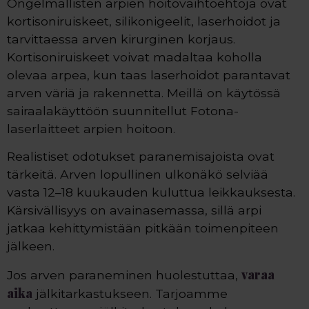
Ongelmallisten arpien hoitovaihtoehtoja ovat
kortisoniruiskeet, silikonigeelit, laserhoidot ja
tarvittaessa arven kirurginen korjaus.
Kortisoniruiskeet voivat madaltaa koholla
olevaa arpea, kun taas laserhoidot parantavat
arven väriä ja rakennetta. Meillä on käytössä
sairaalakäyttöön suunnitellut Fotona-
laserlaitteet arpien hoitoon.
Realistiset odotukset paranemisajoista ovat
tärkeitä. Arven lopullinen ulkonäkö selviää
vasta 12–18 kuukauden kuluttua leikkauksesta.
Kärsivällisyys on avainasemassa, sillä arpi
jatkaa kehittymistään pitkään toimenpiteen
jälkeen.
varaa
Jos arven paraneminen huolestuttaa,
aika
jälkitarkastukseen. Tarjoamme