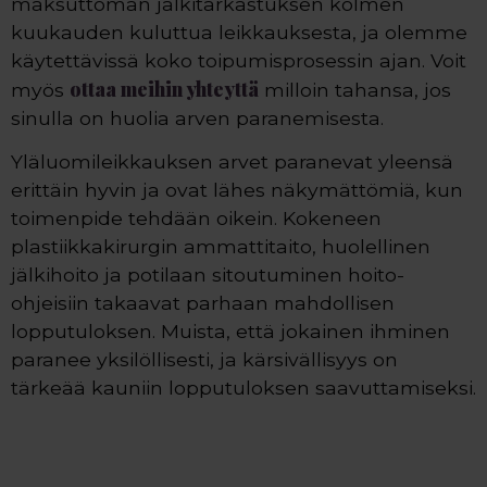
maksuttoman jälkitarkastuksen kolmen
kuukauden kuluttua leikkauksesta, ja olemme
käytettävissä koko toipumisprosessin ajan. Voit
ottaa meihin yhteyttä
myös
milloin tahansa, jos
sinulla on huolia arven paranemisesta.
Yläluomileikkauksen arvet paranevat yleensä
erittäin hyvin ja ovat lähes näkymättömiä, kun
toimenpide tehdään oikein. Kokeneen
plastiikkakirurgin ammattitaito, huolellinen
jälkihoito ja potilaan sitoutuminen hoito-
ohjeisiin takaavat parhaan mahdollisen
lopputuloksen. Muista, että jokainen ihminen
paranee yksilöllisesti, ja kärsivällisyys on
tärkeää kauniin lopputuloksen saavuttamiseksi.