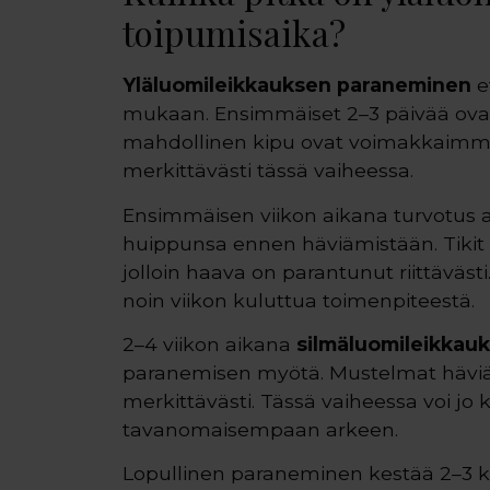
toipumisaika?
Yläluomileikkauksen paraneminen
e
mukaan. Ensimmäiset 2–3 päivää ovat a
mahdollinen kipu ovat voimakkaimmil
merkittävästi tässä vaiheessa.
Ensimmäisen viikon aikana turvotus 
huippunsa ennen häviämistään. Tikit 
jolloin haava on parantunut riittäväs
noin viikon kuluttua toimenpiteestä.
2–4 viikon aikana
silmäluomileikkau
paranemisen myötä. Mustelmat häviä
merkittävästi. Tässä vaiheessa voi jo 
tavanomaisempaan arkeen.
Lopullinen paraneminen kestää 2–3 kuu