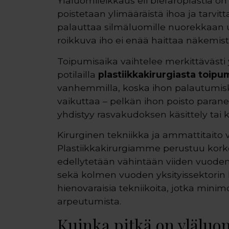
Yläluomileikkaus eli blefaroplastia on
poistetaan ylimääräistä ihoa ja tarvi
palauttaa silmäluomille nuorekkaan 
roikkuva iho ei enää haittaa näkemist
Toipumisaika vaihtelee merkittävästi
potilailla
plastiikkakirurgiasta toipu
vanhemmilla, koska ihon palautumis
vaikuttaa – pelkän ihon poisto para
yhdistyy rasvakudoksen käsittely tai
Kirurginen tekniikka ja ammattitaito 
Plastiikkakirurgiamme perustuu kor
edellytetään vähintään viiden vuode
sekä kolmen vuoden yksityissektori
hienovaraisia tekniikoita, jotka minim
arpeutumista.
Kuinka pitkä on yläluo