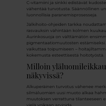
C-vitamiini ja sinkki edistävät kudos
vähentää turvotusta. Säännöllinen uni
luonnollisia paranemisprosesseja.
Jälkihoito-ohjeiden tarkka noudattam
rasvauksin vähintään kolmen kuukaud
Aurinkosuoja on välttämätön ensimm
pigmentaatiomuutosten estämiseksi.
vaikuttaa toipumiseen – hoitajiltam
kokemusta esteettisestä hoitotyöstä.
Milloin yläluomileikka
näkyvissä?
Alkuperäinen turvotus vähenee merkitt
silmäluomien uusi muoto alkaa hahmo
muutoksen verrattuna tilanteeseen enn
vielä voikaan arvioida.