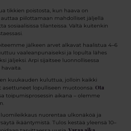
tua tikkien poistosta, kun haava on
i auttaa piilottamaan mahdolliset jäljellä
 sosiaalisissa tilanteissa. Vältä kuitenkin
taessasi.
iteemme jälkeen arvet alkavat haalistua 4–6
uuttuu vaaleanpunaiseksi ja lopulta lähes
 jäljeksi. Arpi sijaitsee luonnollisessa
 havaita.
men kuukauden kuluttua, jolloin kaikki
Ota
t asettuneet lopulliseen muotoonsa.
nsa toipumisprosessin aikana – olemme
n.
yläluomileikkaus nuorentaa ulkonäköä ja
säytä ikääntymistä. Tulos kestää yleensä 10–
Varaa aika
oidaan tarvittaessa uusia.