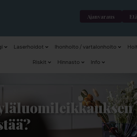
Ajanvaraus
Et
i
Laserhoidot
Ihonhoito / vartalonhoito
Hoi
Riskit
Hinnasto
Info
yläluomileikkauksen
stää?