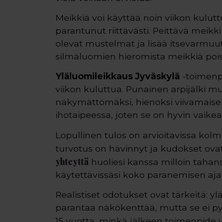
Meikkiä voi käyttää noin viikon kulut
parantunut riittävästi. Peittävä meikk
olevat mustelmat ja lisää itsevarmuutta
silmäluomien hieromista meikkiä pois
Yläluomileikkaus Jyväskylä
-toimenp
viikon kuluttua. Punainen arpijälki m
näkymättömäksi, hienoksi viivamaiseksi
ihotaipeessa, joten se on hyvin vaikea
Lopullinen tulos on arvioitavissa kol
turvotus on hävinnyt ja kudokset ova
yhteyttä
huoliesi kanssa milloin taha
käytettävissäsi koko paranemisen aja
Realistiset odotukset ovat tärkeitä: 
parantaa näkökenttää, mutta se ei py
15 vuotta, minkä jälkeen toimenpide v