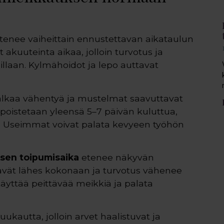
tenee vaiheittain ennustettavan aikataulun
kuuteinta aikaa, jolloin turvotus ja
laan. Kylmähoidot ja lepo auttavat
alkaa vähentyä ja mustelmat saavuttavat
poistetaan yleensä 5–7 päivän kuluttua,
ti. Useimmat voivat palata kevyeen työhön
ksen toipumisaika
etenee näkyvän
vät lähes kokonaan ja turvotus vähenee
käyttää peittävää meikkiä ja palata
kautta, jolloin arvet haalistuvat ja