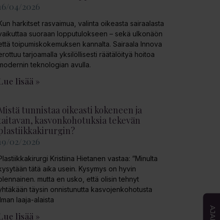
16/04/2026
Kun harkitset rasvaimua, valinta oikeasta sairaalasta
vaikuttaa suoraan lopputulokseen – sekä ulkonäön
että toipumiskokemuksen kannalta. Sairaala Innova
erottuu tarjoamalla yksilöllisesti räätälöityä hoitoa
modernin teknologian avulla.
Lue lisää »
Mistä tunnistaa oikeasti kokeneen ja
taitavan, kasvonkohotuksia tekevän
plastiikkakirurgin?
19/02/2026
Plastiikkakirurgi Kristiina Hietanen vastaa: ”Minulta
kysytään tätä aika usein. Kysymys on hyvin
olennainen. mutta en usko, että olisin tehnyt
yhtäkään täysin onnistunutta kasvojenkohotusta
ilman laaja-alaista
Lue lisää »