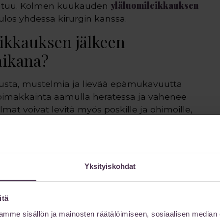
yläluomileikkauksen
intuu. Kolmen kuukauden
ulos yhdessä kirurgin kanssa.
eikkauksen jälkeen
aikana?
votusta, mustelmia ja lievää epämukavuutta
voimakkainta aamulla herätessä ja vähenee
at voivat levitä myös poskille ja ohimoille,
 heti toimenpiteen jälkeen kylmähoidoilla.
sseja 20 minuutin jaksoissa 2–3 tunnin välein
Yksityiskohdat
n. Tämä vähentää turvotusta ja lievittää
itä
lla särkylääkkeillä, sillä merkittäviä kipuja ei
a levätä puoli-istuvassa asennossa
mme sisällön ja mainosten räätälöimiseen, sosiaalisen median