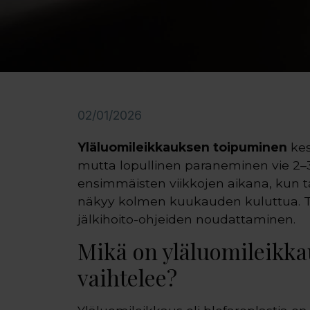
02/01/2026
Yläluomileikkauksen toipuminen
kes
mutta lopullinen paraneminen vie 2–
ensimmäisten viikkojen aikana, kun ta
näkyy kolmen kuukauden kuluttua. Toi
jälkihoito-ohjeiden noudattaminen.
Mikä on yläluomileikka
vaihtelee?