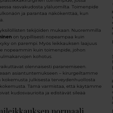
 plastiikkakirurginen toimenpide, jossa
ttaessa rasvakudosta yläluomilta. Toimenpide
ulkonäön ja parantaa näkökenttää, kun
ä.
 yksilöllisten tekijöiden mukaan. Nuoremmilla
minen
on tyypillisesti nopeampaa kuin
kyky on parempi. Myös leikkauksen laajuus
nee nopeammin kuin toimenpide, johon
 kulmakarvojen kohotus.
vaikuttavat olennaisesti paranemiseen.
keaan asiantuntemukseen – kirurgeiltamme
n kokemusta julkisesta terveydenhuollosta
n kokemusta. Tämä varmistaa, että käytämme
oivat kudosvaurioita ja edistävät sileää
mileikkauksen normaali