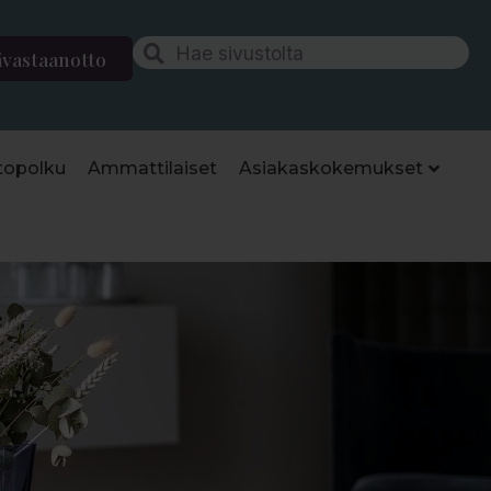
ävastaanotto
topolku
Ammattilaiset
Asiakaskokemukset