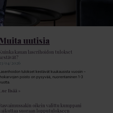
Muita uutisia
Kuinka kauan laserihoidon tulokset
kestävät?
23/04/2026
Laserihoidon tulokset kestävät kuukausista vuosiin –
ihokarvojen poisto on pysyvää, nuorentaminen 1-3
vuotta.
Lue lisää »
Rasvaimussakin oikein valittu kumppani
vaikuttaa suoraan lopputulokseen