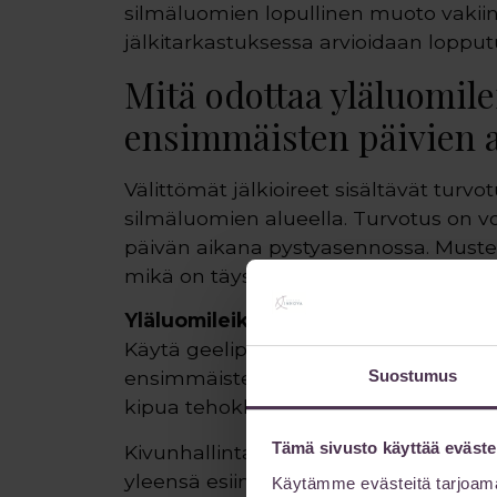
silmäluomien lopullinen muoto vaki
jälkitarkastuksessa arvioidaan lopput
Mitä odottaa yläluomil
ensimmäisten päivien 
Välittömät jälkioireet sisältävät tur
silmäluomien alueella. Turvotus on 
päivän aikana pystyasennossa. Mustelm
mikä on täysin normaalia.
Yläluomileikkauksen jälkihoito
alkaa
Käytä geelipusseja tai kylmiä kompre
Suostumus
ensimmäisten kahden vuorokauden aja
kipua tehokkaasti.
Tämä sivusto käyttää eväste
Kivunhallinta onnistuu yleensä tavallisi
yleensä esiinny. On tärkeää nukkua j
Käytämme evästeitä tarjoama