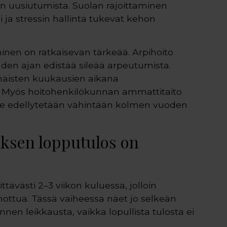
ten uusiutumista. Suolan rajoittaminen
 ja stressin hallinta tukevat kehon
inen on ratkaisevan tärkeää. Arpihoito
en ajan edistää sileää arpeutumista.
äisten kuukausien aikana
 Myös hoitohenkilökunnan ammattitaito
me edellytetään vähintään kolmen vuoden
uksen lopputulos on
ävästi 2–3 viikon kuluessa, jolloin
ttua. Tässä vaiheessa näet jo selkeän
en leikkausta, vaikka lopullista tulosta ei