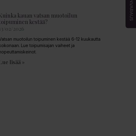
AJANVARAUS
Kuinka kauan vatsan muotoilun
toipuminen kestää?
13/02/2026
Vatsan muotoilun toipuminen kestää 6-12 kuukautta
kokonaan. Lue toipumisajan vaiheet ja
nopeuttamiskeinot.
Lue lisää »