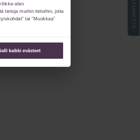
ETÄVASTAANOTTO
tiikka-alan
ietoja muihin tietoihin, joita
sityiskohdat" tai "Muokkaa"
Salli kaikki evästeet