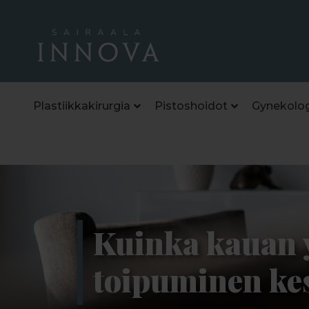
Plastiikkakirurgia
Pistoshoidot
Gynekolog
Kuinka kauan 
toipuminen ke