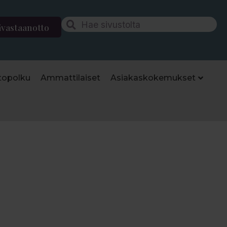
ävastaanotto
topolku
Ammattilaiset
Asiakaskokemukset