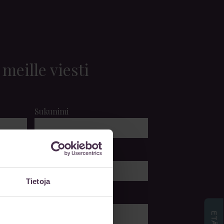
 meille viesti
Sukunimi
Puhelin
Tietoja