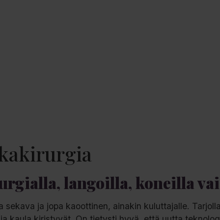
kkakirurgia
rgialla, langoilla, koneilla vai
sekava ja jopa kaoottinen, ainakin kuluttajalle. Tarjoll
vot ja kaula kiristyvät. On tietysti hyvä, että uutta tekn