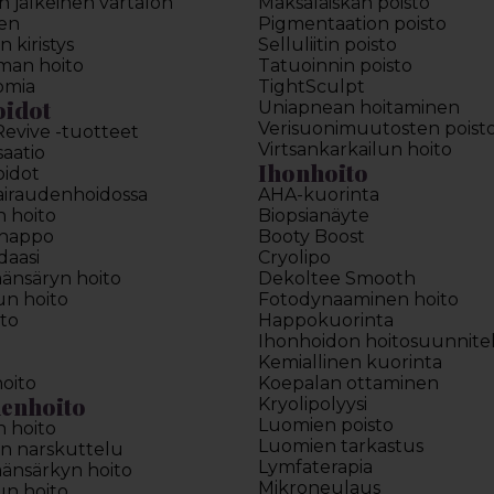
 jälkeinen vartalon
Maksaläiskän poisto
en
Pigmentaation poisto
 kiristys
Selluliitin poisto
man hoito
Tatuoinnin poisto
omia
TightSculpt
oidot
Uniapnean hoitaminen
Verisuonimuutosten poist
Revive -tuotteet
Virtsankarkailun hoito
saatio
Ihonhoito
oidot
sairaudenhoidossa
AHA-kuorinta
n hoito
Biopsianäyte
ihappo
Booty Boost
daasi
Cryolipo
äänsäryn hoito
Dekoltee Smooth
lun hoito
Fotodynaaminen hoito
to
Happokuorinta
Ihonhoidon hoitosuunnit
Kemiallinen kuorinta
oito
Koepalan ottaminen
enhoito
Kryolipolyysi
Luomien poisto
n hoito
Luomien tarkastus
n narskuttelu
Lymfaterapia
äänsärkyn hoito
Mikroneulaus
lun hoito