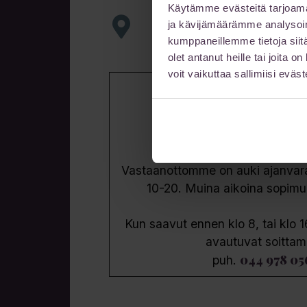
Käytämme evästeitä tarjoama
ja kävijämäärämme analysoim
P-Paviljonki 1 (Satamakatu
kumppaneillemme tietoja siitä
tai
olet antanut heille tai joita 
P-Paviljonki 2 (Uno Savola
voit vaikuttaa sallimiisi eväste
Aukioloajat
Vastaanottomme on auki ajanvarau
10-20. Muina aikoina sopim
Kun saavut ennen klo 8, tai klo 1
avautuvat soittam
044 978 05
puh.