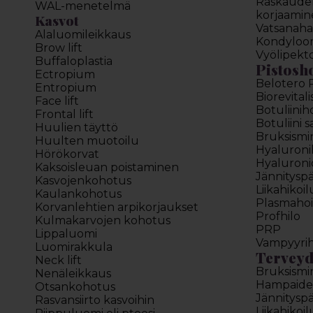
Raskauden
WAL-menetelmä
korjaamin
Kasvot
Vatsanahan
Alaluomileikkaus
Kondyloo
Brow lift
Vyölipekt
Buffaloplastia
Pistosh
Ectropium
Belotero 
Entropium
Biorevitali
Face lift
Botuliinih
Frontal lift
Botuliini 
Huulien täyttö
Bruksismi
Huulten muotoilu
Hyaluron
Hörökorvat
Hyaluroni
Kaksoisleuan poistaminen
Jännitysp
Kasvojenkohotus
Liikahikoi
Kaulankohotus
Plasmahoi
Korvanlehtien arpikorjaukset
Profhilo
Kulmakarvojen kohotus
PRP
Lippaluomi
Vampyyrih
Luomirakkula
Terveyd
Neck lift
Bruksismi
Nenäleikkaus
Hampaide
Otsankohotus
Jännitysp
Rasvansiirto kasvoihin
Liikahikoi