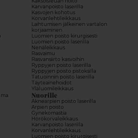
Kaksoisleuan hoito
Karvanpoisto laserilla
Kasvojen kohotus
Korvanlehtileikkaus
Laihtumisen jälkeinen vartalon
korjaaminen
o
Luomien poisto kirurgisesti
Luomien poisto laserilla
Nenäleikkaus
Rasvaimu
Rasvansiirto kasvoihin
Ryppyjen poisto laserilla
Ryppyjen poisto pistoksilla
Tatuoinnin poisto laserilla
Täyteainehoidot
Yläluomileikkaus
Nuorille
elma
Aknearpien poisto laserilla
Arpien poisto
Gynekomastia
Hörökorvaleikkaus
Karvanpoisto laserilla
Korvanlehtileikkaus
Luomien poisto kirurgisesti