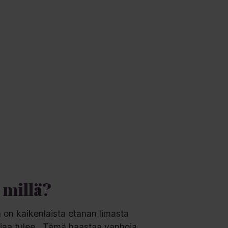
 millä?
a on kaikenlaista etanan limasta
ologiaa tulee. Tämä haastaa vanhoja