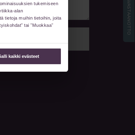
ETÄVASTAANOTTO
 ominaisuuksien tukemiseen
tiikka-alan
ietoja muihin tietoihin, joita
sityiskohdat" tai "Muokkaa"
LÄHETÄ
Salli kaikki evästeet