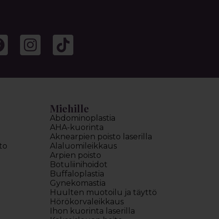
Miehille
Abdominoplastia
AHA-kuorinta
Aknearpien poisto laserilla
to
Alaluomileikkaus
Arpien poisto
Botuliinihoidot
Buffaloplastia
Gynekomastia
Huulten muotoilu ja täyttö
Hörökorvaleikkaus
Ihon kuorinta laserilla