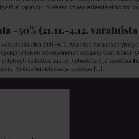
tystä ei tapahdu. Yleisesti ottaen esteettiset hoidot ova
a -50% (21.11.-4.12. varatuista 
varaamalla aika 21.11.-4.12. Mainitse varauksen yhteyd
 Kampanjahintaisen laserkuorinnan ostajana saat lisäk
rityisesti vaikuttaa suuriin ihohuokosiin ja tasoittaa i
oamer 15 ihoa uudistavaa ja kuorivaa […]