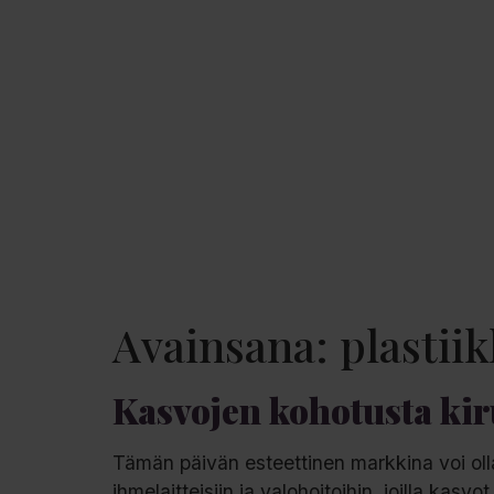
Avainsana:
plastii
Kasvojen kohotusta kiru
Tämän päivän esteettinen markkina voi olla 
ihmelaitteisiin ja valohoitoihin, joilla kas