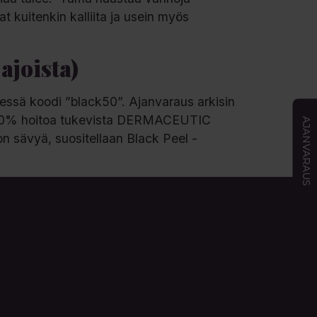
t kuitenkin kalliita ja usein myös
ajoista)
essä koodi ”black50”. Ajanvaraus arkisin
si -20% hoitoa tukevista DERMACEUTIC
AJANVARAUS
hon sävyä, suositellaan Black Peel -