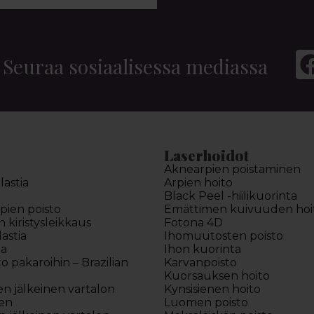
Seuraa sosiaalisessa mediassa
Laserhoidot
Aknearpien poistaminen
astia
Arpien hoito
Black Peel -hiilikuorinta
pien poisto
Emättimen kuivuuden hoi
kiristysleikkaus
Fotona 4D
astia
Ihomuutosten poisto
ia
Ihon kuorinta
to pakaroihin – Brazilian
Karvanpoisto
Kuorsauksen hoito
en jälkeinen vartalon
Kynsisienen hoito
en
Luomen poisto