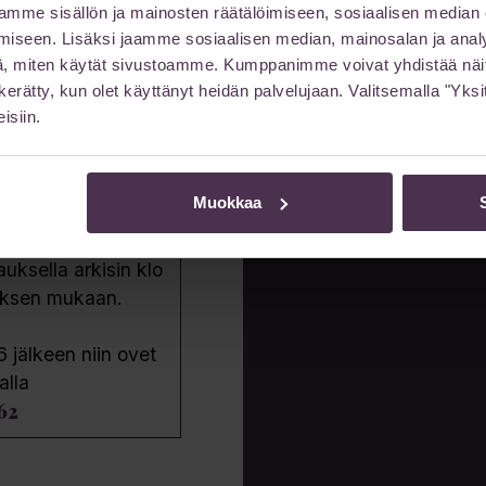
mme sisällön ja mainosten räätälöimiseen, sosiaalisen median
iseen. Lisäksi jaamme sosiaalisen median, mainosalan ja analy
 3)
, miten käytät sivustoamme. Kumppanimme voivat yhdistää näitä t
on kerätty, kun olet käyttänyt heidän palvelujaan. Valitsemalla "Yk
n katu 6)
isiin.
Muokkaa
ksella arkisin klo
uksen mukaan.
6 jälkeen niin ovet
alla
62