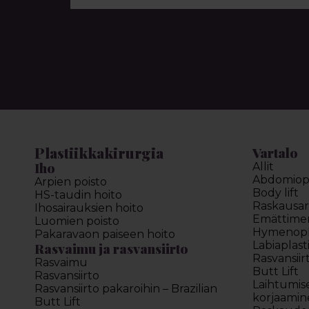
Plastiikkakirurgia
Vartalo
Iho
Allit
Abdomiopl
Arpien poisto
Body lift
HS-taudin hoito
Raskausar
Ihosairauksien hoito
Emättimen 
Luomien poisto
Hymenopl
Pakaravaon paiseen hoito
Labiaplast
Rasvaimu ja rasvansiirto
Rasvansiir
Rasvaimu
Butt Lift
Rasvansiirto
Laihtumis
Rasvansiirto pakaroihin – Brazilian
korjaamin
Butt Lift