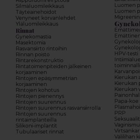
Riippuluomi eli ptoosi
Luomen poi
Silmäluomileikkaus
Luomen poi
Täyteainehoidot
Migreenin
Venyneet korvanlehdet
Gyneko
Yläluomileikkaus
Rinnat
Emättime
Emättinen 
Gynekomastia
Gynekolo
Masektomia
Gynekolog
Rasvansiirto rintoihin
HPV-testi
Rinnan poisto
Intiimialu
Rintarekonstruktio
toiminnall
Rintatoimenpiteiden jälkeinen
Karvanpoi
korjaaminen
Kierukan 
Rintojen epäsymmetrian
Kierukan 
korjaaminen
Kierukan 
Rintojen kohotus
Painonhal
Rintojen pienennys
Papa-koe
Rintojen suurennus
Plasmahoi
Rintojen suurennus rasvansiirrolla
PRP
Rintojen suurennus
Seksuaali
rintaimplanteilla
Vaginismu
Silikoni-implantit
Virtsankar
Tubulaariset rinnat
Välilihan ki