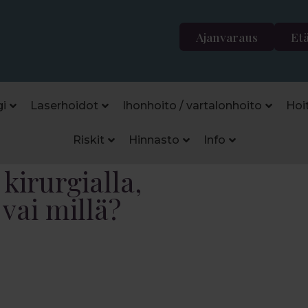
Ajanvaraus
Et
i
Laserhoidot
Ihonhoito / vartalonhoito
Hoi
Riskit
Hinnasto
Info
kirurgialla,
 vai millä?