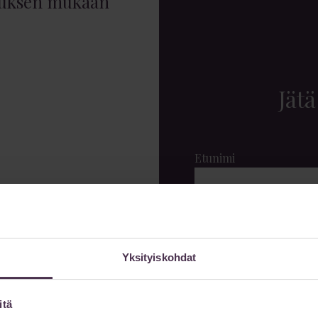
muksen mukaan
Jätä
Etunimi
sähköpostilla
Sähköpostiosoite
Yksityiskohdat
Viestisi
itä