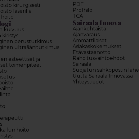
PDT
sto kirurgisesti
Profhilo
sto laserilla
TCA
 hoito
Sairaala Innova
logi
Ajankohtaista
n kuivuus
Ajanvaraus
kiristys
Ammattilaiset
ginen perustutkimus
Asiakaskokemukset
inen ultraäänitutkimus
Etävastaanotto
Rahoitusvaihtoehdot
een esteettiset ja
Sairaala
iset toimenpiteet
Suojatun sähköpostin läh
sto
Uutta Sairaala Innovassa
asetus
Yhteystiedot
poisto
vaihto
linta
to
terapeutti
s
kailun hoito
ristys