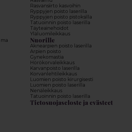
Rasvaimu
Rasvansiirto kasvoihin
Ryppyjen poisto laserilla
Ryppyjen poisto pistoksilla
Tatuoinnin poisto laserilla
Täyteainehoidot
Yläluomileikkaus
Nuorille
elma
Aknearpien poisto laserilla
Arpien poisto
Gynekomastia
Hörökorvaleikkaus
Karvanpoisto laserilla
Korvanlehtileikkaus
Luomien poisto kirurgisesti
Luomien poisto laserilla
Nenäleikkaus
Tatuoinnin poisto laserilla
Tietosuojaseloste ja evästeet