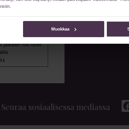
isiin.
ksella arkisin klo
Muokkaa
uksen mukaan.
6 jälkeen niin ovet
alla
62
Seuraa sosiaalisessa mediassa