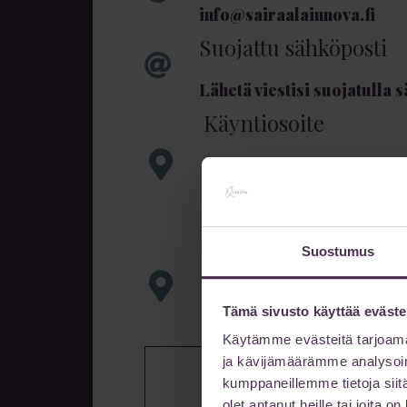
info@sairaalainnova.fi
Suojattu sähköposti
Lähetä viestisi suojatulla 
Käyntiosoite
Innova 4
Lutakonaukio 1
40100 Jyväskylä
Pysäköinti
Suostumus
P-Paviljonki 1 (Satamakatu
tai
Tämä sivusto käyttää eväste
P-Paviljonki 2 (Uno Savola
Käytämme evästeitä tarjoama
ja kävijämäärämme analysoim
kumppaneillemme tietoja siitä
olet antanut heille tai joita 