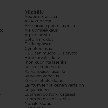
Miehille
Abdominoplastia
AHA-kuorinta
Aknearpien poisto laserilla
to
Alaluomileikkaus
Arpien poisto
Botuliinihoidot
Buffaloplastia
Gynekomastia
Huulten muotoilu ja täyttö
Hörökorvaleikkaus
Ihon kuorinta laserilla
Kaksoisleuan hoito
Karvanpoisto laserilla
Kasvojen kohotus
Korvanlehtileikkaus
Laihtumisen jälkeinen vartalon
korjaaminen
o
Luomien poisto kirurgisesti
Luomien poisto laserilla
Nenäleikkaus