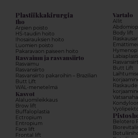
Plastiikkakirurgia
Vartalo
Iho
Allit
Abdomiopl
Arpien poisto
Body lift
HS-taudin hoito
Raskausar
Ihosairauksien hoito
Emättimen 
Luomien poisto
Hymenopl
Pakaravaon paiseen hoito
Labiaplast
Rasvaimu ja rasvansiirto
Rasvansiir
Rasvaimu
Butt Lift
Rasvansiirto
Laihtumis
Rasvansiirto pakaroihin – Brazilian
korjaamin
Butt Lift
Raskauden
WAL-menetelmä
korjaamin
Kasvot
Vatsanahan
Alaluomileikkaus
Kondyloo
Brow lift
Vyölipekt
Buffaloplastia
Pistosh
Ectropium
Belotero 
Entropium
Biorevitali
Face lift
Botuliinih
Frontal lift