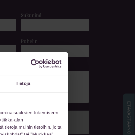
Sukunimi
Puhelin
Tietoja
ETÄVASTAANOTTO
 ominaisuuksien tukemiseen
tiikka-alan
LÄHETÄ
ietoja muihin tietoihin, joita
sityiskohdat" tai "Muokkaa"