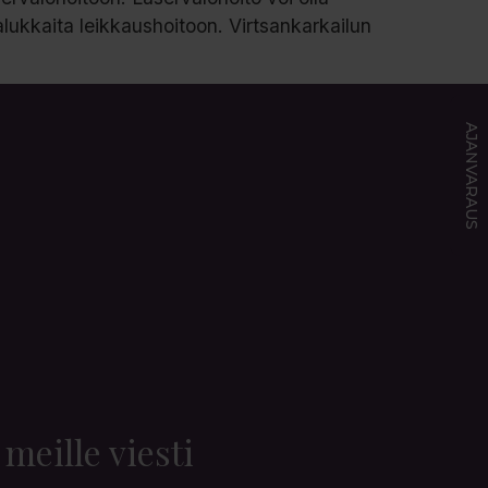
halukkaita leikkaushoitoon. Virtsankarkailun
AJANVARAUS
 meille viesti