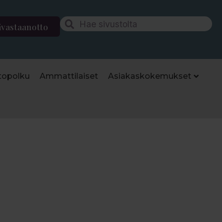
ävastaanotto
topolku
Ammattilaiset
Asiakaskokemukset