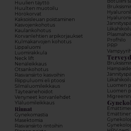
Botuliini 
Huulien täyttö
Bruksismi
Huulten muotoilu
Hyaluron
Hörökorvat
Hyaluroni
Kaksoisleuan poistaminen
Jännitysp
Kasvojenkohotus
Liikahikoi
Kaulankohotus
Plasmahoi
Korvanlehtien arpikorjaukset
Profhilo
Kulmakarvojen kohotus
PRP
Lippaluomi
Vampyyrih
Luomirakkula
Terveyd
Neck lift
Bruksismi
Nenäleikkaus
Hampaide
Otsankohotus
Jännitysp
Rasvansiirto kasvoihin
Liikahikoi
Riippuluomi eli ptoosi
Luomen poi
Silmäluomileikkaus
Luomen poi
Täyteainehoidot
Migreenin
Venyneet korvanlehdet
Gyneko
Yläluomileikkaus
Rinnat
Emättime
Emättinen 
Gynekomastia
Gynekolo
Masektomia
Gynekolog
Rasvansiirto rintoihin
HPV-testi