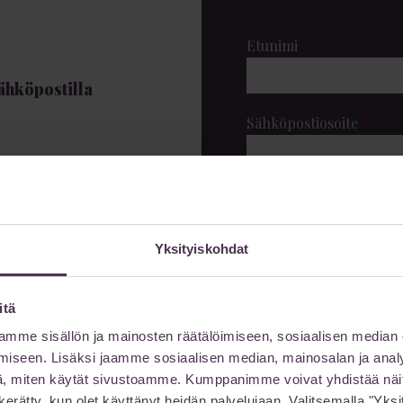
Etunimi
sähköpostilla
Sähköpostiosoite
Viestisi
Yksityiskohdat
 3)
itä
n katu 6)
mme sisällön ja mainosten räätälöimiseen, sosiaalisen median
iseen. Lisäksi jaamme sosiaalisen median, mainosalan ja analy
, miten käytät sivustoamme. Kumppanimme voivat yhdistää näitä t
on kerätty, kun olet käyttänyt heidän palvelujaan. Valitsemalla "Yk