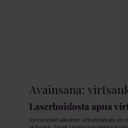
Avainsana:
virtsan
Laserhoidosta apua vi
Synnytysten jälkeinen virtsankarkailu on mo
aktivointi. Toiset saattavat kuitenkin hyöt