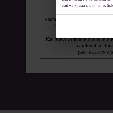
voit vaikuttaa sallimiisi eväste
Aukioloajat
Vastaanottomme on auki ajanvarau
10-20. Muina aikoina sopim
Kun saavut ennen klo 8, tai klo 1
avautuvat soittam
044 978 05
puh.