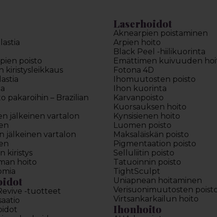
Laserhoidot
Aknearpien poistaminen
astia
Arpien hoito
Black Peel -hiilikuorinta
pien poisto
Emättimen kuivuuden hoi
kiristysleikkaus
Fotona 4D
astia
Ihomuutosten poisto
ia
Ihon kuorinta
to pakaroihin – Brazilian
Karvanpoisto
Kuorsauksen hoito
en jälkeinen vartalon
Kynsisienen hoito
en
Luomen poisto
 jälkeinen vartalon
Maksaläiskän poisto
en
Pigmentaation poisto
 kiristys
Selluliitin poisto
man hoito
Tatuoinnin poisto
omia
TightSculpt
oidot
Uniapnean hoitaminen
Verisuonimuutosten poist
Revive -tuotteet
Virtsankarkailun hoito
saatio
Ihonhoito
oidot