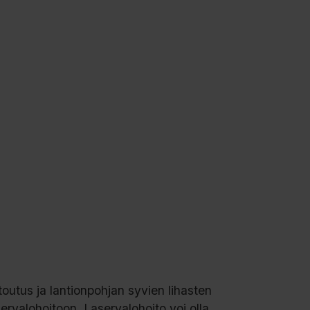
toutus ja lantionpohjan syvien lihasten
ervalohoitoon. Laservalohoito voi olla