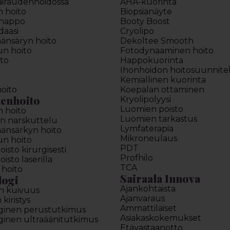
sairaudenhoidossa
AHA-kuorinta
n hoito
Biopsianäyte
ihappo
Booty Boost
daasi
Cryolipo
äänsäryn hoito
Dekoltee Smooth
lun hoito
Fotodynaaminen hoito
to
Happokuorinta
Ihonhoidon hoitosuunnit
Kemiallinen kuorinta
oito
Koepalan ottaminen
enhoito
Kryolipolyysi
Luomien poisto
n hoito
Luomien tarkastus
n narskuttelu
Lymfaterapia
äänsärkyn hoito
Mikroneulaus
lun hoito
PDT
sto kirurgisesti
Profhilo
sto laserilla
TCA
 hoito
Sairaala Innova
logi
Ajankohtaista
n kuivuus
Ajanvaraus
kiristys
Ammattilaiset
ginen perustutkimus
Asiakaskokemukset
inen ultraäänitutkimus
Etävastaanotto