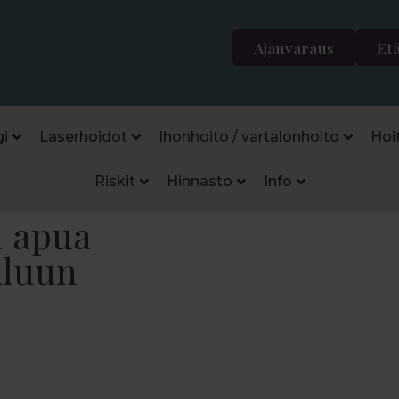
Ajanvaraus
Et
i
Laserhoidot
Ihonhoito / vartalonhoito
Hoi
Riskit
Hinnasto
Info
a apua
iluun