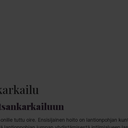
karkailu
rtsankarkailuun
nille tuttu oire. Ensisijainen hoito on lantionpohjan kun
yä lantionpohjan jumpan yhdistämisestä intiimialueen las