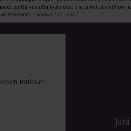
aaneet täyttä vastetta fysioterapialla ja ketkä eivät ole 
o on kivutonta. Laservalohoidolla […]
muksen mukaan
Jätä