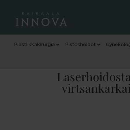
Plastiikkakirurgia
Pistoshoidot
Gynekolog
Laserhoidost
virtsankarka