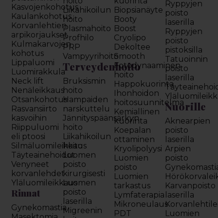
hoito
kuorinta
Ryppyjen
Kasvojenkohotus
Liikahikoilun
Biopsianäyte
poisto
Kaulankohotus
hoito
Booty
laserilla
Korvanlehtien
Plasmahoito
Boost
Ryppyjen
arpikorjaukset
Profhilo
Cryolipo
poisto
Kulmakarvojen
PRP
Dekoltee
pistoksilla
kohotus
Vampyyrihoito
Smooth
Tatuoinnin
Lippaluomi
Terveydenhoito
Fotodynaaminen
poisto
Luomirakkula
hoito
laserilla
Neck lift
Bruksismin
Happokuorinta
Täyteainehoi
Nenäleikkaus
hoito
Ihonhoidon
Yläluomileik
Otsankohotus
Hampaiden
hoitosuunnitelma
Nuorille
Rasvansiirto
narskuttelu
Kemiallinen
kasvoihin
Jännityspäänsärkyn
kuorinta
Aknearpien
Riippuluomi
hoito
Koepalan
poisto
eli ptoosi
Liikahikoilun
ottaminen
laserilla
Silmäluomileikkaus
hoito
Kryolipolyysi
Arpien
Täyteainehoidot
Luomen
Luomien
poisto
Venyneet
poisto
poisto
Gynekomasti
korvanlehdet
kirurgisesti
Luomien
Hörökorvalei
Yläluomileikkaus
Luomen
tarkastus
Karvanpoisto
Rinnat
poisto
Lymfaterapia
laserilla
laserilla
Mikroneulaus
Korvanlehtil
Gynekomastia
Migreenin
PDT
Luomien
Masektomia