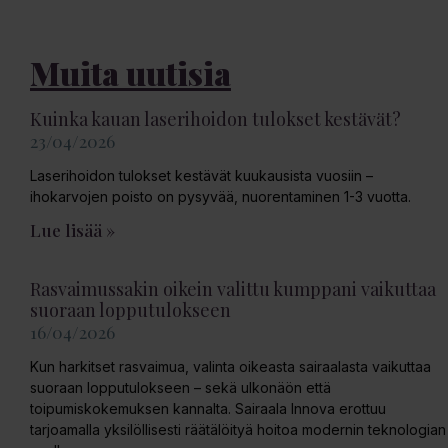
Muita uutisia
Kuinka kauan laserihoidon tulokset kestävät?
23/04/2026
Laserihoidon tulokset kestävät kuukausista vuosiin –
ihokarvojen poisto on pysyvää, nuorentaminen 1-3 vuotta.
Lue lisää »
Rasvaimussakin oikein valittu kumppani vaikuttaa
suoraan lopputulokseen
16/04/2026
Kun harkitset rasvaimua, valinta oikeasta sairaalasta vaikuttaa
suoraan lopputulokseen – sekä ulkonäön että
toipumiskokemuksen kannalta. Sairaala Innova erottuu
tarjoamalla yksilöllisesti räätälöityä hoitoa modernin teknologian