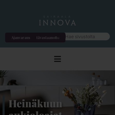
Ajanvaraus
Etävastaanotto
Heinäkuun