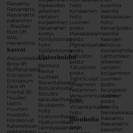
Rasvaimu
Raskauden
hoito
kuorinta
Rasvansiirto
jälkeinen
Kynsisienen
laserilla
Rasvansiirto
vartalon
hoito
Kaksoisleuan
pakaroihin
korjaaminen
Luomen
hoito
– Brazilian
Vatsanahan
poisto
Karvanpoisto
Butt Lift
kiristys
Maksaläiskän
laserilla
WAL-
Kondylooman
poisto
Kasvojen
menetelmä
hoito
Pigmentaation
kohotus
Kasvot
Vyölipektomia
poisto
Korvanlehtil
Pistoshoidot
Selluliitin
Laihtumisen
Alaluomileikkaus
poisto
jälkeinen
Brow lift
Belotero
Tatuoinnin
vartalon
Buffaloplastia
Revive -
poisto
korjaaminen
Ectropium
tuotteet
TightSculpt
Luomien
Entropium
Biorevitalisaatio
Uniapnean
poisto
Face lift
Botuliinihoidot
hoitaminen
kirurgisesti
Frontal lift
Botuliini
Verisuonimuutosten
Luomien
Huulien
sairaudenhoidossa
poisto
poisto
täyttö
Bruksismin
Virtsankarkailun
laserilla
Huulten
hoito
hoito
Nenäleikkau
muotoilu
Hyaluronihappo
Ihonhoito
Rasvaimu
Hörökorvat
Hyaluronidaasi
Rasvansiirto
Kaksoisleuan
Jännityspäänsäryn
AHA-
kasvoihin
poistaminen