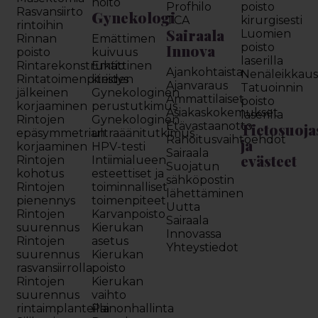
hoito
Profhilo
poisto
Rasvansiirto
Gynekologi
TCA
kirurgisesti
rintoihin
Sairaala
Luomien
Rinnan
Emättimen
Innova
poisto
poisto
kuivuus
laserilla
Rintarekonstruktio
Emättinen
Ajankohtaista
Nenäleikkau
Rintatoimenpiteiden
kiristys
Ajanvaraus
Tatuoinnin
jälkeinen
Gynekologinen
Ammattilaiset
poisto
korjaaminen
perustutkimus
Asiakaskokemukset
laserilla
Rintojen
Gynekologinen
Etävastaanotto
Tietosuoja
epäsymmetrian
ultraäänitutkimus
Rahoitusvaihtoehdot
ja
korjaaminen
HPV-testi
Sairaala
evästeet
Rintojen
Intiimialueen
Suojatun
kohotus
esteettiset ja
sähköpostin
Rintojen
toiminnalliset
lähettäminen
pienennys
toimenpiteet
Uutta
Rintojen
Karvanpoisto
Sairaala
suurennus
Kierukan
Innovassa
Rintojen
asetus
Yhteystiedot
suurennus
Kierukan
rasvansiirrolla
poisto
Rintojen
Kierukan
suurennus
vaihto
rintaimplanteilla
Painonhallinta