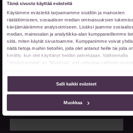
sopimuksen mukaan.
Tämä sivusto käyttää evästeitä
Käytämme evästeitä tarjoamamme sisällön ja mainosten
Kun saavut ennen klo 8, tai klo 16 jälkeen
räätälöimiseen, sosiaalisen median ominaisuuksien tukemise
niin ovet avautuvat soittamalla
kävijämäärämme analysoimiseen. Lisäksi jaamme sosiaalis
044 978 0562
puh.
median, mainosalan ja analytiikka-alan kumppaneillemme tie
siitä, miten käytät sivustoamme. Kumppanimme voivat yhdis
Jätä meille viesti
näitä tietoja muihin tietoihin, joita olet antanut heille tai joita o
kerätty, kun olet käyttänyt heidän palvelujaan. Valitsemalla
"Yksityiskohdat" tai "Muokkaa" voit vaikuttaa sallimiisi eväste
Etunimi
Salli kaikki evästeet
Sukunimi
Muokkaa
Sähköpostiosoite