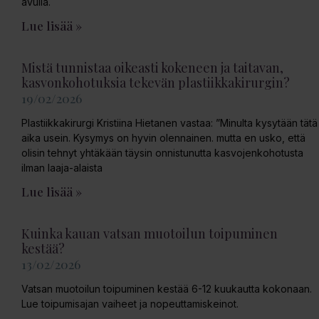
avulla.
Lue lisää »
Mistä tunnistaa oikeasti kokeneen ja taitavan,
kasvonkohotuksia tekevän plastiikkakirurgin?
19/02/2026
Plastiikkakirurgi Kristiina Hietanen vastaa: ”Minulta kysytään tätä
aika usein. Kysymys on hyvin olennainen. mutta en usko, että
olisin tehnyt yhtäkään täysin onnistunutta kasvojenkohotusta
ilman laaja-alaista
Lue lisää »
Kuinka kauan vatsan muotoilun toipuminen
kestää?
13/02/2026
Vatsan muotoilun toipuminen kestää 6-12 kuukautta kokonaan.
Lue toipumisajan vaiheet ja nopeuttamiskeinot.