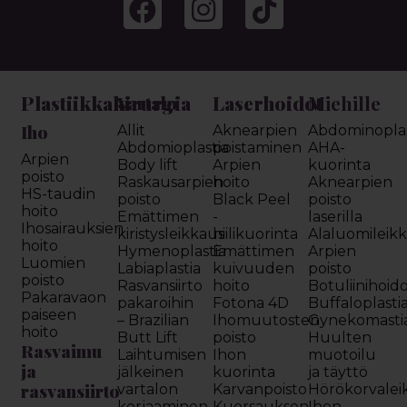
Plastiikkakirurgia
Laserhoidot
Miehille
Vartalo
Iho
Allit
Aknearpien
Abdominoplas
Abdomioplastia
poistaminen
AHA-
Arpien
Body lift
Arpien
kuorinta
poisto
Raskausarpien
hoito
Aknearpien
HS-taudin
poisto
Black Peel
poisto
hoito
Emättimen
-
laserilla
Ihosairauksien
kiristysleikkaus
hiilikuorinta
Alaluomileik
hoito
Hymenoplastia
Emättimen
Arpien
Luomien
Labiaplastia
kuivuuden
poisto
poisto
Rasvansiirto
hoito
Botuliinihoid
Pakaravaon
pakaroihin
Fotona 4D
Buffaloplasti
paiseen
– Brazilian
Ihomuutosten
Gynekomasti
hoito
Butt Lift
poisto
Huulten
Rasvaimu
Laihtumisen
Ihon
muotoilu
ja
jälkeinen
kuorinta
ja täyttö
rasvansiirto
vartalon
Karvanpoisto
Hörökorvalei
korjaaminen
Kuorsauksen
Ihon