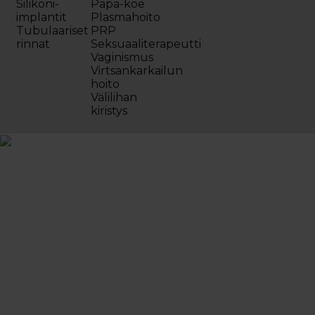
Silikoni-
Papa-koe
implantit
Plasmahoito
Tubulaariset
PRP
rinnat
Seksuaaliterapeutti
Vaginismus
Virtsankarkailun
hoito
Välilihan
kiristys