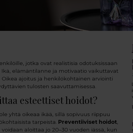
nkilöille, jotka ovat realistisia odotuksissaan
n. Ikä, elämäntilanne ja motivaatio vaikuttavat
Oikea ajoitus ja henkilökohtainen arviointi
ydyttävien tulosten saavuttamisessa.
ittaa esteettiset hoidot?
 ole yhtä oikeaa ikää, sillä sopivuus riippuu
ökohtaisista tarpeista.
Preventiiviset hoidot
,
, voidaan aloittaa jo 20–30 vuoden iässä, kun