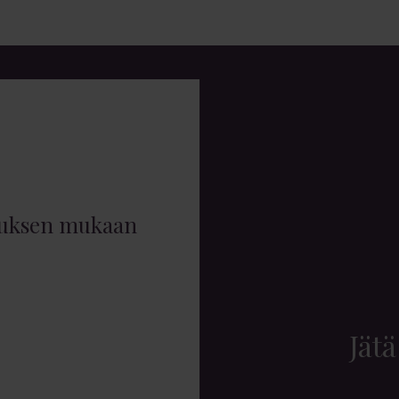
muksen mukaan
Jätä