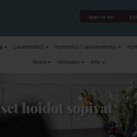
Ajanvaraus
Et
i
Laserhoidot
Ihonhoito / vartalonhoito
Hoi
Riskit
Hinnasto
Info
iset hoidot sopivat