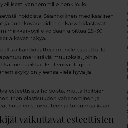
ypillisesti vanhemmille henkilöille.
sevistä hoidoista. Säännöllinen medikaalinen
at ja aurinkovaurioiden ehkäisy hidastavat
mimiiikkarypyille voidaan aloittaa 25–30
eet alkavat näkyä.
eellisia kandidaatteja monille esteettisille
tapahtuu merkittäviä muutoksia, joihin
set kauneusleikkaukset voivat tarjota
ranemiskyky on yleensä vielä hyvä ja
yä esteettisistä hoidoista, mutta hoitojen
linen. Ihon elastisuuden väheneminen ja
vat hoitojen sopivuuteen ja toipumisaikaan.
ijät vaikuttavat esteettisten