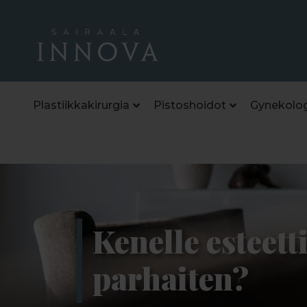
Plastiikkakirurgia
Pistoshoidot
Gynekolog
Kenelle esteett
parhaiten?