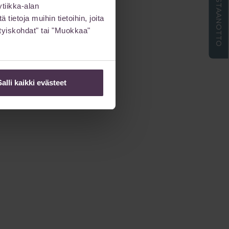
ETÄVASTAANOTTO
tiikka-alan
ietoja muihin tietoihin, joita
sityiskohdat" tai "Muokkaa"
Salli kaikki evästeet