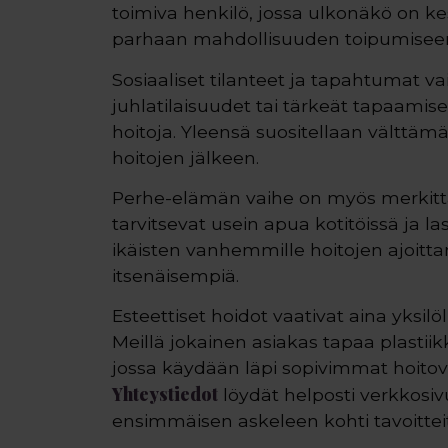
toimiva henkilö, jossa ulkonäkö on ke
parhaan mahdollisuuden toipumiseen 
Sosiaaliset tilanteet ja tapahtumat v
juhlatilaisuudet tai tärkeät tapaami
hoitoja. Yleensä suositellaan välttämä
hoitojen jälkeen.
Perhe-elämän vaihe on myös merkitt
tarvitsevat usein apua kotitöissä ja l
ikäisten vanhemmille hoitojen ajoitt
itsenäisempiä.
Esteettiset hoidot vaativat aina yksilö
Meillä jokainen asiakas tapaa plastiik
jossa käydään läpi sopivimmat hoitova
Yhteystiedot
löydät helposti verkkosi
ensimmäisen askeleen kohti tavoitteit