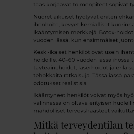
taas korjaavat toimenpiteet sopivat ty
Nuoret aikuiset hyötyvät eniten ehkäi
ihonhoito, kevyet kemialliset kuorinn
ikääntymisen merkkejä. Botox-hoidot 
vuoden iässä, kun ensimmäiset juont
Keski-ikäiset henkilöt ovat usein ihant
hoidoille. 40–60 vuoden iässä ihossa 
täyteainehoidot, laserhoidot ja erilai
tehokkaita ratkaisuja. Tässä iässä pa
odotukset realistisia.
Ikääntyneet henkilöt voivat myös hyöt
valinnassa on oltava erityisen huolel
mahdolliset terveyshaasteet vaikutta
Mitkä terveydentilan tek