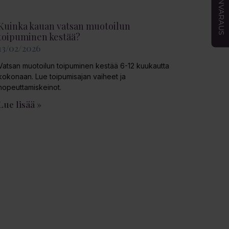
AJANVARAUS
Kuinka kauan vatsan muotoilun
toipuminen kestää?
13/02/2026
Vatsan muotoilun toipuminen kestää 6-12 kuukautta
kokonaan. Lue toipumisajan vaiheet ja
nopeuttamiskeinot.
Lue lisää »