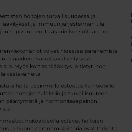
eettisten hoitojen turvallisuudessa ja
, lääkitykset ja immuunijärjestelmän tila
jen sopivuuteen. Lääkärin konsultaatio on
renkiertohäiriöt voivat hidastaa paranemista
nnuslääkkeet vaikuttavat erityisesti
isiin. Myös kortisonilääkitys ja tietyt ihon
la vasta-aiheita.
a-aiheita useimmille esteettisille hoidoille.
taa hoitojen tuloksiin ja turvallisuuteen.
n päättymistä ja hormonitasapainon
ista.
lammaatiot hoitoalueella estävät hoitojen
mus ja huono paranemishistoria ovat tärkeitä