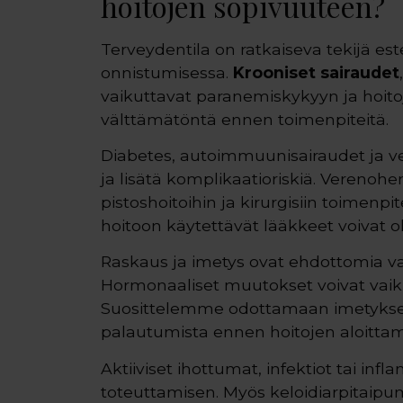
hoitojen sopivuuteen?
Terveydentila on ratkaiseva tekijä est
onnistumisessa.
Krooniset sairaudet
vaikuttavat paranemiskykyyn ja hoito
välttämätöntä ennen toimenpiteitä.
Diabetes, autoimmuunisairaudet ja ve
ja lisätä komplikaatioriskiä. Verenohe
pistoshoitoihin ja kirurgisiin toimenpite
hoitoon käytettävät lääkkeet voivat ol
Raskaus ja imetys ovat ehdottomia vast
Hormonaaliset muutokset voivat vaikut
Suosittelemme odottamaan imetykse
palautumista ennen hoitojen aloittam
Aktiiviset ihottumat, infektiot tai inf
toteuttamisen. Myös keloidiarpitaipu