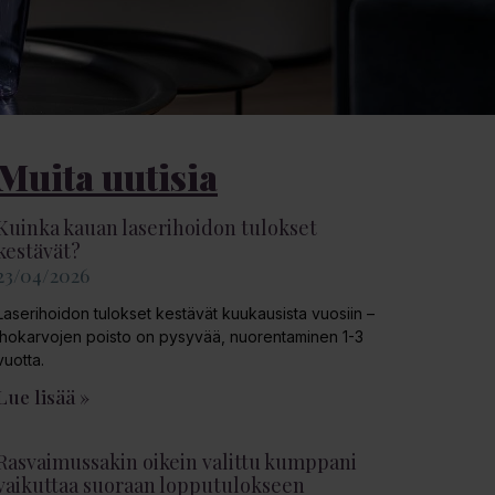
Muita uutisia
Kuinka kauan laserihoidon tulokset
kestävät?
23/04/2026
Laserihoidon tulokset kestävät kuukausista vuosiin –
ihokarvojen poisto on pysyvää, nuorentaminen 1-3
vuotta.
Lue lisää »
Rasvaimussakin oikein valittu kumppani
vaikuttaa suoraan lopputulokseen