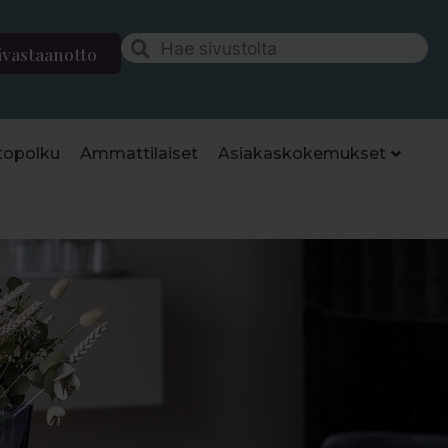
ävastaanotto
topolku
Ammattilaiset
Asiakaskokemukset