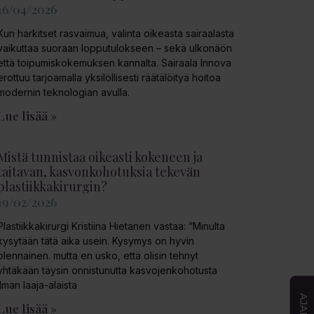
16/04/2026
Kun harkitset rasvaimua, valinta oikeasta sairaalasta
vaikuttaa suoraan lopputulokseen – sekä ulkonäön
että toipumiskokemuksen kannalta. Sairaala Innova
erottuu tarjoamalla yksilöllisesti räätälöityä hoitoa
modernin teknologian avulla.
Lue lisää »
Mistä tunnistaa oikeasti kokeneen ja
taitavan, kasvonkohotuksia tekevän
plastiikkakirurgin?
19/02/2026
Plastiikkakirurgi Kristiina Hietanen vastaa: ”Minulta
kysytään tätä aika usein. Kysymys on hyvin
olennainen. mutta en usko, että olisin tehnyt
yhtäkään täysin onnistunutta kasvojenkohotusta
ilman laaja-alaista
Lue lisää »