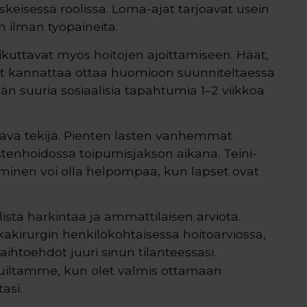
skeisessä roolissa. Loma-ajat tarjoavat usein
ilman työpaineita.
aikuttavat myös hoitojen ajoittamiseen. Häät,
set kannattaa ottaa huomioon suunniteltaessa
än suuria sosiaalisia tapahtumia 1–2 viikkoa
ävä tekijä. Pienten lasten vanhemmat
astenhoidossa toipumisjakson aikana. Teini-
aminen voi olla helpompaa, kun lapset ovat
llistä harkintaa ja ammattilaisen arviota.
kakirurgin henkilökohtaisessa hoitoarviossa,
ihtoehdot juuri sinun tilanteessasi.
vuiltamme, kun olet valmis ottamaan
asi.