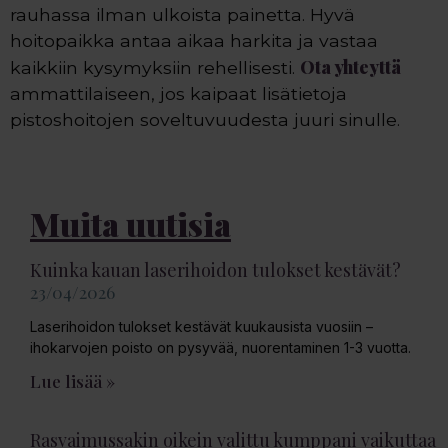
rauhassa ilman ulkoista painetta. Hyvä
hoitopaikka antaa aikaa harkita ja vastaa
Ota yhteyttä
kaikkiin kysymyksiin rehellisesti.
ammattilaiseen, jos kaipaat lisätietoja
pistoshoitojen soveltuvuudesta juuri sinulle.
Muita uutisia
Kuinka kauan laserihoidon tulokset kestävät?
23/04/2026
Laserihoidon tulokset kestävät kuukausista vuosiin –
ihokarvojen poisto on pysyvää, nuorentaminen 1-3 vuotta.
Lue lisää »
Rasvaimussakin oikein valittu kumppani vaikuttaa