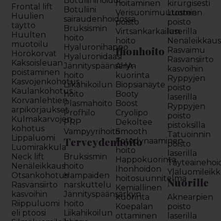
Botuliinihoidot
hoitaminen
kirurgisesti
Frontal lift
Botuliini
Verisuonimuutosten
Luomien
Huulien
sairaudenhoidossa
poisto
poisto
täyttö
Bruksismin
Virtsankarkailun
laserilla
Huulten
hoito
hoito
Nenäleikkau
muotoilu
Hyaluronihappo
Ihonhoito
Rasvaimu
Hörökorvat
Hyaluronidaasi
Rasvansiirto
Kaksoisleuan
Jännityspäänsäryn
AHA-
kasvoihin
poistaminen
hoito
kuorinta
Ryppyjen
Kasvojenkohotus
Liikahikoilun
Biopsianäyte
poisto
Kaulankohotus
hoito
Booty
laserilla
Korvanlehtien
Plasmahoito
Boost
Ryppyjen
arpikorjaukset
Profhilo
Cryolipo
poisto
Kulmakarvojen
PRP
Dekoltee
pistoksilla
kohotus
Vampyyrihoito
Smooth
Tatuoinnin
Lippaluomi
Terveydenhoito
Fotodynaaminen
poisto
Luomirakkula
hoito
laserilla
Neck lift
Bruksismin
Happokuorinta
Täyteainehoi
Nenäleikkaus
hoito
Ihonhoidon
Yläluomileik
Otsankohotus
Hampaiden
hoitosuunnitelma
Nuorille
Rasvansiirto
narskuttelu
Kemiallinen
kasvoihin
Jännityspäänsärkyn
kuorinta
Aknearpien
Riippuluomi
hoito
Koepalan
poisto
eli ptoosi
Liikahikoilun
ottaminen
laserilla