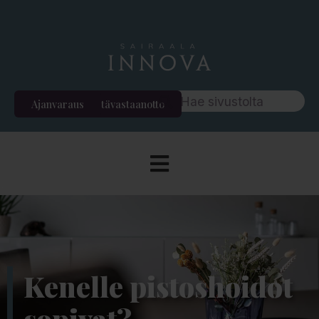
Ajanvaraus
Etävastaanotto
Kenelle pistoshoidot