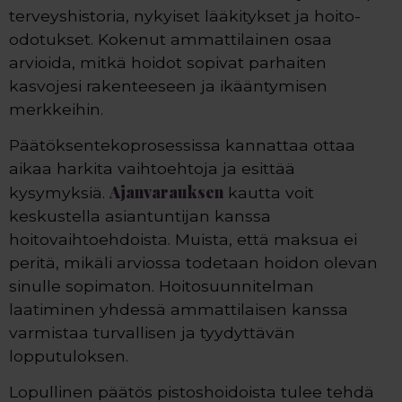
terveyshistoria, nykyiset lääkitykset ja hoito-
odotukset. Kokenut ammattilainen osaa
arvioida, mitkä hoidot sopivat parhaiten
kasvojesi rakenteeseen ja ikääntymisen
merkkeihin.
Päätöksentekoprosessissa kannattaa ottaa
aikaa harkita vaihtoehtoja ja esittää
Ajanvarauksen
kysymyksiä.
kautta voit
keskustella asiantuntijan kanssa
hoitovaihtoehdoista. Muista, että maksua ei
peritä, mikäli arviossa todetaan hoidon olevan
sinulle sopimaton. Hoitosuunnitelman
laatiminen yhdessä ammattilaisen kanssa
varmistaa turvallisen ja tyydyttävän
lopputuloksen.
Lopullinen päätös pistoshoidoista tulee tehdä