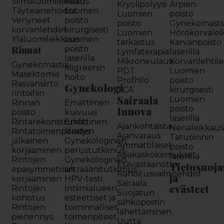
Silmäluomileikkaus
hoito
Kryolipolyysi
Arpien
Täyteainehoidot
Luomen
Luomien
poisto
Venyneet
poisto
poisto
Gynekomasti
korvanlehdet
kirurgisesti
Luomien
Hörökorvalei
Yläluomileikkaus
Luomen
tarkastus
Karvanpoisto
Rinnat
poisto
Lymfaterapia
laserilla
laserilla
Mikroneulaus
Korvanlehtil
Gynekomastia
Migreenin
PDT
Luomien
Masektomia
hoito
Profhilo
poisto
Rasvansiirto
Gynekologi
TCA
kirurgisesti
rintoihin
Sairaala
Luomien
Rinnan
Emättimen
Innova
poisto
poisto
kuivuus
laserilla
Rintarekonstruktio
Emättinen
Ajankohtaista
Nenäleikkau
Rintatoimenpiteiden
kiristys
Ajanvaraus
Tatuoinnin
jälkeinen
Gynekologinen
Ammattilaiset
poisto
korjaaminen
perustutkimus
Asiakaskokemukset
laserilla
Rintojen
Gynekologinen
Etävastaanotto
Tietosuoja
epäsymmetrian
ultraäänitutkimus
Rahoitusvaihtoehdot
ja
korjaaminen
HPV-testi
Sairaala
evästeet
Rintojen
Intiimialueen
Suojatun
kohotus
esteettiset ja
sähköpostin
Rintojen
toiminnalliset
lähettäminen
pienennys
toimenpiteet
Uutta