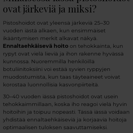
ovat järkeviä ja miksi?
Pistoshoidot ovat yleensä järkeviä 25–30
vuoden iästä alkaen, kun ensimmäiset
ikääntymisen merkit alkavat näkyä.
Ennaltaehkäisevä hoito
on tehokkainta, kun
rypyt ovat vielä lieviä ja ihon rakenne hyvässä
kunnossa. Nuoremmilla henkilöillä
botuliinitoksiini voi estää syvien ryppyjen
muodostumista, kun taas täyteaineet voivat
korostaa luonnollisia kasvonpiirteitä.
30–40 vuoden iässä pistoshoidot ovat usein
tehokkaimmillaan, koska iho reagoi vielä hyvin
hoitoihin ja toipuu nopeasti. Tässä iässä voidaan
yhdistää ennaltaehkäiseviä ja korjaavia hoitoja
optimaalisen tuloksen saavuttamiseksi.