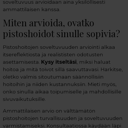
soveltuvuus arvioidaan aina yksilöllisesti
ammattilaisen kanssa.
Miten arvioida, ovatko
pistoshoidot sinulle sopivia?
Pistoshoitojen soveltuvuuden arviointi alkaa
itsereflektiosta ja realististen odotusten
asettamisesta.
Kysy itseltäsi
, miksi haluat
hoitoa ja mitä toivot sillä saavuttavasi. Harkitse,
oletko valmis sitoutumaan säännöllisiin
hoitoihin ja niiden kustannuksiin. Mieti myös,
onko sinulla aikaa toipumiselle ja mahdollisille
sivuvaikutuksille.
Ammattilaisen arvio on välttämätön
pistoshoitojen turvallisuuden ja soveltuvuuden
varmistamiseksi. Konsultaatiossa käydään läpi