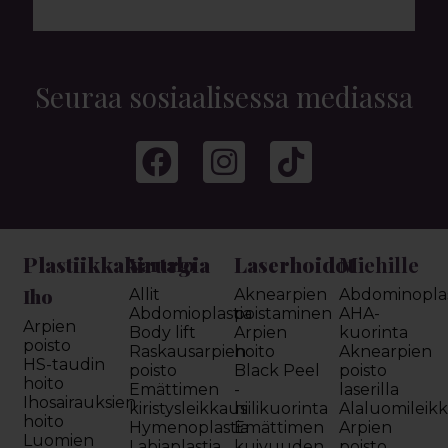
Seuraa sosiaalisessa mediassa
Plastiikkakirurgia
Laserhoidot
Miehille
Vartalo
Iho
Allit
Aknearpien
Abdominoplas
Abdomioplastia
poistaminen
AHA-
Arpien
Body lift
Arpien
kuorinta
poisto
Raskausarpien
hoito
Aknearpien
HS-taudin
poisto
Black Peel
poisto
hoito
Emättimen
-
laserilla
Ihosairauksien
kiristysleikkaus
hiilikuorinta
Alaluomileik
hoito
Hymenoplastia
Emättimen
Arpien
Luomien
Labiaplastia
kuivuuden
poisto