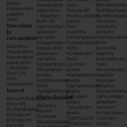
poisto
Rasvansiirto
hoito
Botuliinihoid
Pakaravaon
pakaroihin
Fotona 4D
Buffaloplasti
paiseen
– Brazilian
Ihomuutosten
Gynekomasti
hoito
Butt Lift
poisto
Huulten
Rasvaimu
Laihtumisen
Ihon
muotoilu
ja
jälkeinen
kuorinta
ja täyttö
rasvansiirto
vartalon
Karvanpoisto
Hörökorvalei
korjaaminen
Kuorsauksen
Ihon
Rasvaimu
Raskauden
hoito
kuorinta
Rasvansiirto
jälkeinen
Kynsisienen
laserilla
Rasvansiirto
vartalon
hoito
Kaksoisleuan
pakaroihin
korjaaminen
Luomen
hoito
– Brazilian
Vatsanahan
poisto
Karvanpoisto
Butt Lift
kiristys
Maksaläiskän
laserilla
WAL-
Kondylooman
poisto
Kasvojen
menetelmä
hoito
Pigmentaation
kohotus
Kasvot
Vyölipektomia
poisto
Korvanlehtil
Pistoshoidot
Selluliitin
Laihtumisen
Alaluomileikkaus
poisto
jälkeinen
Brow lift
Belotero
Tatuoinnin
vartalon
Buffaloplastia
Revive -
poisto
korjaaminen
Ectropium
tuotteet
TightSculpt
Luomien
Entropium
Biorevitalisaatio
Uniapnean
poisto
Face lift