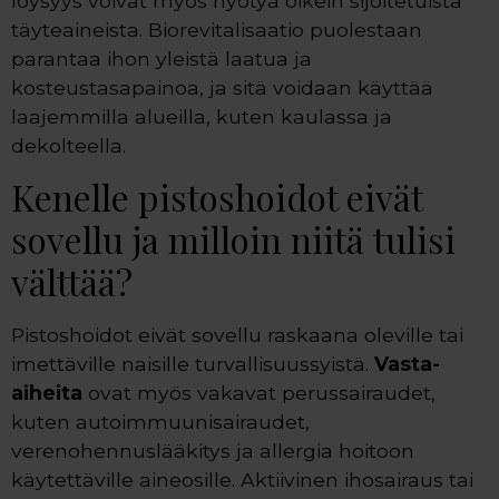
löysyys voivat myös hyötyä oikein sijoitetuista
täyteaineista. Biorevitalisaatio puolestaan
parantaa ihon yleistä laatua ja
kosteustasapainoa, ja sitä voidaan käyttää
laajemmilla alueilla, kuten kaulassa ja
dekolteella.
Kenelle pistoshoidot eivät
sovellu ja milloin niitä tulisi
välttää?
Pistoshoidot eivät sovellu raskaana oleville tai
imettäville naisille turvallisuussyistä.
Vasta-
aiheita
ovat myös vakavat perussairaudet,
kuten autoimmuunisairaudet,
verenohennuslääkitys ja allergia hoitoon
käytettäville aineosille. Aktiivinen ihosairaus tai