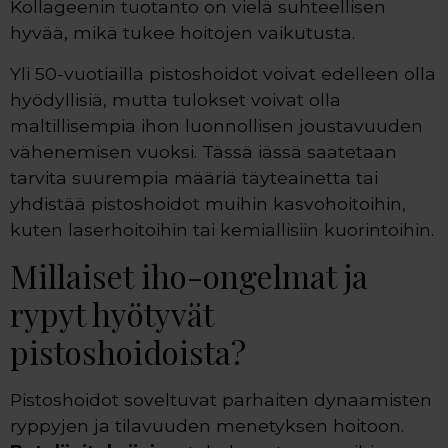
Kollageenin tuotanto on vielä suhteellisen
hyvää, mikä tukee hoitojen vaikutusta.
Yli 50-vuotiailla pistoshoidot voivat edelleen olla
hyödyllisiä, mutta tulokset voivat olla
maltillisempia ihon luonnollisen joustavuuden
vähenemisen vuoksi. Tässä iässä saatetaan
tarvita suurempia määriä täyteainetta tai
yhdistää pistoshoidot muihin kasvohoitoihin,
kuten laserhoitoihin tai kemiallisiin kuorintoihin.
Millaiset iho-ongelmat ja
rypyt hyötyvät
pistoshoidoista?
Pistoshoidot soveltuvat parhaiten dynaamisten
ryppyjen ja tilavuuden menetyksen hoitoon.