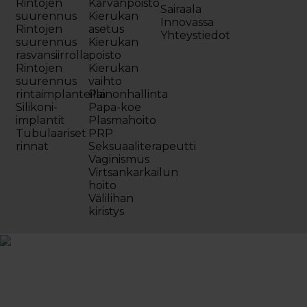
Rintojen
Karvanpoisto
Sairaala
suurennus
Kierukan
Innovassa
Rintojen
asetus
Yhteystiedot
suurennus
Kierukan
rasvansiirrolla
poisto
Rintojen
Kierukan
suurennus
vaihto
rintaimplanteilla
Painonhallinta
Silikoni-
Papa-koe
implantit
Plasmahoito
Tubulaariset
PRP
rinnat
Seksuaaliterapeutti
Vaginismus
Virtsankarkailun
hoito
Välilihan
kiristys