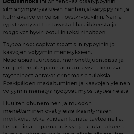
Botuliinitoksiini
on tehokas otsaryppyihin,
silmänympärysalueen hanhenjalkaryppyihin ja
kulmakarvojen välisiin pystyryppyihin. Nämä
rypyt syntyvät toistuvasta lihasliikkeestä ja
reagoivat hyvin botuliinitoksiinihoitoon.
Täyteaineet sopivat staattisiin ryppyihin ja
kasvojen volyymin menetykseen.
Nasolabiaaliuurteissa, marionettijuonteissa ja
suupielten alaspäin suuntautuvissa linjoissa
täyteaineet antavat erinomaisia tuloksia.
Poskipäiden madaltuminen ja kasvojen yleinen
volyymin menetys hyötyvät myös täyteaineista.
Huulten ohuneminen ja muodon
menettäminen ovat yleisiä ikääntymisen
merkkejä, jotka voidaan korjata täyteaineilla.
Leuan linjan epämääräisyys ja kaulan alueen