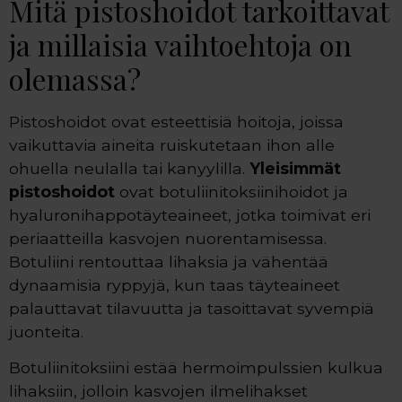
Mitä pistoshoidot tarkoittavat
ja millaisia vaihtoehtoja on
olemassa?
Pistoshoidot ovat esteettisiä hoitoja, joissa
vaikuttavia aineita ruiskutetaan ihon alle
ohuella neulalla tai kanyylilla.
Yleisimmät
pistoshoidot
ovat botuliinitoksiinihoidot ja
hyaluronihappotäyteaineet, jotka toimivat eri
periaatteilla kasvojen nuorentamisessa.
Botuliini rentouttaa lihaksia ja vähentää
dynaamisia ryppyjä, kun taas täyteaineet
palauttavat tilavuutta ja tasoittavat syvempiä
juonteita.
Botuliinitoksiini estää hermoimpulssien kulkua
lihaksiin, jolloin kasvojen ilmelihakset