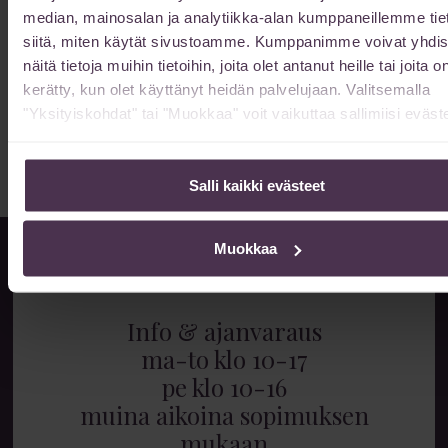
median, mainosalan ja analytiikka-alan kumppaneillemme tie
Kuinka kauan vatsan muotoilun toipuminen
siitä, miten käytät sivustoamme. Kumppanimme voivat yhdis
kestää?
näitä tietoja muihin tietoihin, joita olet antanut heille tai joita o
13/02/2026
kerätty, kun olet käyttänyt heidän palvelujaan. Valitsemalla
Vatsan muotoilun toipuminen kestää 6-12 kuukautta kokonaan.
"Yksityiskohdat" tai "Muokkaa" voit vaikuttaa sallimiisi eväste
Lue toipumisajan vaiheet ja nopeuttamiskeinot.
Lue lisää »
Salli kaikki evästeet
Muokkaa
Info & ajanvaraus
ma-to klo 10-17
pe klo 10-16
muina aikoina sopimuksen
mukaan