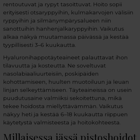
rentoutuvat ja rypyt tasoittuvat. Hoito sopii
erityisesti otsaryppyihin, kulmakarvojen välisiin
ryppyihin ja silmänympärysalueen niin
sanottuihin hanhenjalkaryppyihin. Vaikutus
alkaa näkyä muutamassa päivässä ja kestää
tyypillisesti 3–6 kuukautta.
Hyaluronihappotäyteaineet palauttavat ihon
tilavuutta ja kosteutta. Ne soveltuvat
nasolabiaaliuurteisiin, poskipäiden
kohottamiseen, huulten muotoiluun ja leuan
linjan selkeyttämiseen. Täyteaineissa on usein
puudutusaine valmiiksi sekoitettuna, mikä
tekee hoidosta miellyttävämmän. Vaikutus
näkyy heti ja kestää 6–18 kuukautta riippuen
käytetystä valmisteesta ja hoitokohteesta.
Millaisessa iässä pistoshoidot