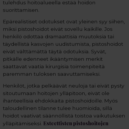
tulehdus hoitoalueella estää hoidon
suorittamisen.
Epärealistiset odotukset ovat yleinen syy siihen,
miksi pistoshoidot eivät sovellu kaikille. Jos
henkilö odottaa dramaattisia muutoksia tai
täydellistä kasvojen uudistumista, pistoshoidot
eivät välttämättä täytä odotuksia. Syvät,
pitkälle edenneet ikääntymisen merkit
saattavat vaatia kirurgisia toimenpiteitä
paremman tuloksen saavuttamiseksi.
Henkilöt, jotka pelkäävät neuloja tai eivät pysty
sitoutumaan hoitojen ylläpitoon, eivät ole
ihanteellisia ehdokkaita pistoshoidoille. Myös
taloudellinen tilanne tulee huomioida, sillä
hoidot vaativat säännöllistä toistoa vaikutuksen
Esteettisten pistoshoitojen
ylläpitämiseksi.