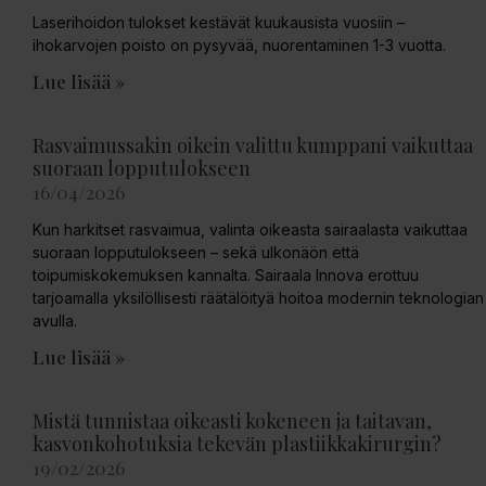
Laserihoidon tulokset kestävät kuukausista vuosiin –
ihokarvojen poisto on pysyvää, nuorentaminen 1-3 vuotta.
Lue lisää »
Rasvaimussakin oikein valittu kumppani vaikuttaa
suoraan lopputulokseen
16/04/2026
Kun harkitset rasvaimua, valinta oikeasta sairaalasta vaikuttaa
suoraan lopputulokseen – sekä ulkonäön että
toipumiskokemuksen kannalta. Sairaala Innova erottuu
tarjoamalla yksilöllisesti räätälöityä hoitoa modernin teknologian
avulla.
Lue lisää »
Mistä tunnistaa oikeasti kokeneen ja taitavan,
kasvonkohotuksia tekevän plastiikkakirurgin?
19/02/2026