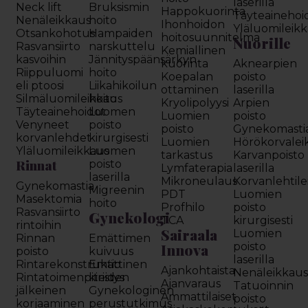
laserilla
Neck lift
Bruksismin
Happokuorinta
Täyteainehoi
Nenäleikkaus
hoito
Ihonhoidon
Yläluomileik
Otsankohotus
Hampaiden
hoitosuunnitelma
Nuorille
Rasvansiirto
narskuttelu
Kemiallinen
kasvoihin
Jännityspäänsärkyn
kuorinta
Aknearpien
Riippuluomi
hoito
Koepalan
poisto
eli ptoosi
Liikahikoilun
ottaminen
laserilla
Silmäluomileikkaus
hoito
Kryolipolyysi
Arpien
Täyteainehoidot
Luomen
Luomien
poisto
Venyneet
poisto
poisto
Gynekomasti
korvanlehdet
kirurgisesti
Luomien
Hörökorvalei
Yläluomileikkaus
Luomen
tarkastus
Karvanpoisto
Rinnat
poisto
Lymfaterapia
laserilla
laserilla
Mikroneulaus
Korvanlehtil
Gynekomastia
Migreenin
PDT
Luomien
Masektomia
hoito
Profhilo
poisto
Rasvansiirto
Gynekologi
TCA
kirurgisesti
rintoihin
Sairaala
Luomien
Rinnan
Emättimen
Innova
poisto
poisto
kuivuus
laserilla
Rintarekonstruktio
Emättinen
Ajankohtaista
Nenäleikkau
Rintatoimenpiteiden
kiristys
Ajanvaraus
Tatuoinnin
jälkeinen
Gynekologinen
Ammattilaiset
poisto
korjaaminen
perustutkimus