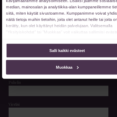
Jätä meille viesti
kävijämäärämme analysoimiseen. Lisäksi jaamme sosiaalis
median, mainosalan ja analytiikka-alan kumppaneillemme tie
siitä, miten käytät sivustoamme. Kumppanimme voivat yhdis
Etunimi
näitä tietoja muihin tietoihin, joita olet antanut heille tai joita o
kerätty, kun olet käyttänyt heidän palvelujaan. Valitsemalla
"Yksityiskohdat" tai "Muokkaa" voit vaikuttaa sallimiisi eväste
Sukunimi
Salli kaikki evästeet
Sähköpostiosoite
Muokkaa
Puhelin
Viestisi