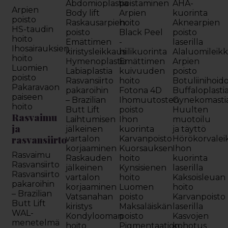
Abdomioplastia
poistaminen
AHA-
Arpien
Body lift
Arpien
kuorinta
poisto
Raskausarpien
hoito
Aknearpien
HS-taudin
poisto
Black Peel
poisto
hoito
Emättimen
-
laserilla
Ihosairauksien
kiristysleikkaus
hiilikuorinta
Alaluomileik
hoito
Hymenoplastia
Emättimen
Arpien
Luomien
Labiaplastia
kuivuuden
poisto
poisto
Rasvansiirto
hoito
Botuliinihoid
Pakaravaon
pakaroihin
Fotona 4D
Buffaloplasti
paiseen
– Brazilian
Ihomuutosten
Gynekomasti
hoito
Butt Lift
poisto
Huulten
Rasvaimu
Laihtumisen
Ihon
muotoilu
ja
jälkeinen
kuorinta
ja täyttö
rasvansiirto
vartalon
Karvanpoisto
Hörökorvalei
korjaaminen
Kuorsauksen
Ihon
Rasvaimu
Raskauden
hoito
kuorinta
Rasvansiirto
jälkeinen
Kynsisienen
laserilla
Rasvansiirto
vartalon
hoito
Kaksoisleuan
pakaroihin
korjaaminen
Luomen
hoito
– Brazilian
Vatsanahan
poisto
Karvanpoisto
Butt Lift
kiristys
Maksaläiskän
laserilla
WAL-
Kondylooman
poisto
Kasvojen
menetelmä
hoito
Pigmentaation
kohotus