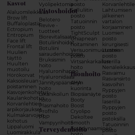
Kasvot
Vyölipektomia
poisto
Korvanlehtil
Pistoshoidot
Selluliitin
Laihtumisen
Alaluomileikkaus
poisto
jälkeinen
Brow lift
Belotero
Tatuoinnin
vartalon
Buffaloplastia
Revive -
poisto
korjaaminen
Ectropium
tuotteet
TightSculpt
Luomien
Entropium
Biorevitalisaatio
Uniapnean
poisto
Face lift
Botuliinihoidot
hoitaminen
kirurgisesti
Frontal lift
Botuliini
Verisuonimuutosten
Luomien
Huulien
sairaudenhoidossa
poisto
poisto
täyttö
Bruksismin
Virtsankarkailun
laserilla
Huulten
hoito
hoito
Nenäleikkau
muotoilu
Hyaluronihappo
Ihonhoito
Rasvaimu
Hörökorvat
Hyaluronidaasi
Rasvansiirto
Kaksoisleuan
Jännityspäänsäryn
AHA-
kasvoihin
poistaminen
hoito
kuorinta
Ryppyjen
Kasvojenkohotus
Liikahikoilun
Biopsianäyte
poisto
Kaulankohotus
hoito
Booty
laserilla
Korvanlehtien
Plasmahoito
Boost
Ryppyjen
arpikorjaukset
Profhilo
Cryolipo
poisto
Kulmakarvojen
PRP
Dekoltee
pistoksilla
kohotus
Vampyyrihoito
Smooth
Tatuoinnin
Lippaluomi
Terveydenhoito
Fotodynaaminen
poisto
Luomirakkula
hoito