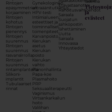
Asiakaskokemukset
laserilla
Rintojen
Gynekologinen
Etävastaanotto
Tietosuoja
epäsymmetrian
ultraäänitutkimus
Rahoitusvaihtoehdot
ja
korjaaminen
HPV-testi
Sairaala
evästeet
Rintojen
Intiimialueen
Suojatun
kohotus
esteettiset ja
sähköpostin
Rintojen
toiminnalliset
lähettäminen
pienennys
toimenpiteet
Uutta
Rintojen
Karvanpoisto
Sairaala
suurennus
Kierukan
Innovassa
Rintojen
asetus
Yhteystiedot
suurennus
Kierukan
rasvansiirrolla
poisto
Rintojen
Kierukan
suurennus
vaihto
rintaimplanteilla
Painonhallinta
Silikoni-
Papa-koe
implantit
Plasmahoito
Tubulaariset
PRP
rinnat
Seksuaaliterapeutti
Vaginismus
Virtsankarkailun
hoito
Välilihan