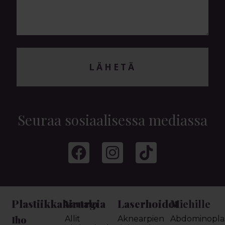
LÄHETÄ
Seuraa sosiaalisessa mediassa
Plastiikkakirurgia
Laserhoidot
Miehille
Vartalo
Iho
Allit
Aknearpien
Abdominoplas