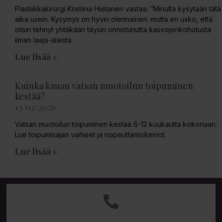
Plastiikkakirurgi Kristiina Hietanen vastaa: ”Minulta kysytään tätä
aika usein. Kysymys on hyvin olennainen. mutta en usko, että
olisin tehnyt yhtäkään täysin onnistunutta kasvojenkohotusta
ilman laaja-alaista
Lue lisää »
Kuinka kauan vatsan muotoilun toipuminen
kestää?
13/02/2026
Vatsan muotoilun toipuminen kestää 6-12 kuukautta kokonaan.
Lue toipumisajan vaiheet ja nopeuttamiskeinot.
Lue lisää »