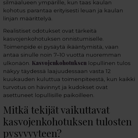
silmäalueen ympärille, kun taas kaulan
kohotus parantaa erityisesti leuan ja kaulan
linjan määrittelyä.
Realistiset odotukset ovat tärkeitä
kasvojenkohotuksen onnistumiselle.
Toimenpide ei pysäytä ikääntymistä, vaan
antaa sinulle noin 7–10 vuotta nuoremman
Kasvojenkohotuksen
ulkonäön.
lopullinen tulos
näkyy täydessä laajuudessaan vasta 12
kuukauden kuluttua toimenpiteestä, kun kaikki
turvotus on hävinnyt ja kudokset ovat
asettuneet lopullisille paikoilleen.
Mitkä tekijät vaikuttavat
kasvojenkohotuksen tulosten
pysyvyyteen?