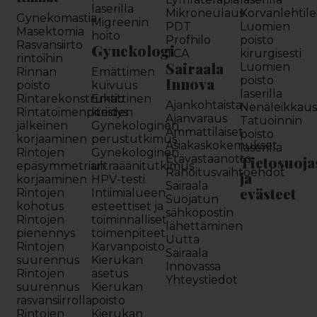
laserilla
Mikroneulaus
Korvanlehtil
Gynekomastia
Migreenin
PDT
Luomien
Masektomia
hoito
Profhilo
poisto
Rasvansiirto
Gynekologi
TCA
kirurgisesti
rintoihin
Sairaala
Luomien
Rinnan
Emättimen
Innova
poisto
poisto
kuivuus
laserilla
Rintarekonstruktio
Emättinen
Ajankohtaista
Nenäleikkau
Rintatoimenpiteiden
kiristys
Ajanvaraus
Tatuoinnin
jälkeinen
Gynekologinen
Ammattilaiset
poisto
korjaaminen
perustutkimus
Asiakaskokemukset
laserilla
Rintojen
Gynekologinen
Etävastaanotto
Tietosuoja
epäsymmetrian
ultraäänitutkimus
Rahoitusvaihtoehdot
ja
korjaaminen
HPV-testi
Sairaala
evästeet
Rintojen
Intiimialueen
Suojatun
kohotus
esteettiset ja
sähköpostin
Rintojen
toiminnalliset
lähettäminen
pienennys
toimenpiteet
Uutta
Rintojen
Karvanpoisto
Sairaala
suurennus
Kierukan
Innovassa
Rintojen
asetus
Yhteystiedot
suurennus
Kierukan
rasvansiirrolla
poisto
Rintojen
Kierukan