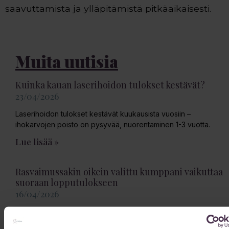
saavuttamista ja ylläpitämistä pitkäaikaisesti.
Muita uutisia
Kuinka kauan laserihoidon tulokset kestävät?
23/04/2026
Laserihoidon tulokset kestävät kuukausista vuosiin –
ihokarvojen poisto on pysyvää, nuorentaminen 1-3 vuotta.
Lue lisää »
Rasvaimussakin oikein valittu kumppani vaikuttaa
suoraan lopputulokseen
16/04/2026
Kun harkitset rasvaimua, valinta oikeasta sairaalasta vaikuttaa
suoraan lopputulokseen – sekä ulkonäön että