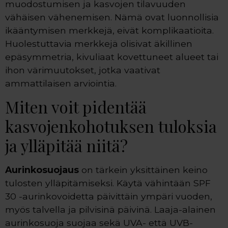
muodostumisen ja kasvojen tilavuuden
vähäisen vähenemisen. Nämä ovat luonnollisia
ikääntymisen merkkejä, eivät komplikaatioita.
Huolestuttavia merkkejä olisivat äkillinen
epäsymmetria, kivuliaat kovettuneet alueet tai
ihon värimuutokset, jotka vaativat
ammattilaisen arviointia.
Miten voit pidentää
kasvojenkohotuksen tuloksia
ja ylläpitää niitä?
Aurinkosuojaus
on tärkein yksittäinen keino
tulosten ylläpitämiseksi. Käytä vähintään SPF
30 -aurinkovoidetta päivittäin ympäri vuoden,
myös talvella ja pilvisinä päivinä. Laaja-alainen
aurinkosuoja suojaa sekä UVA- että UVB-