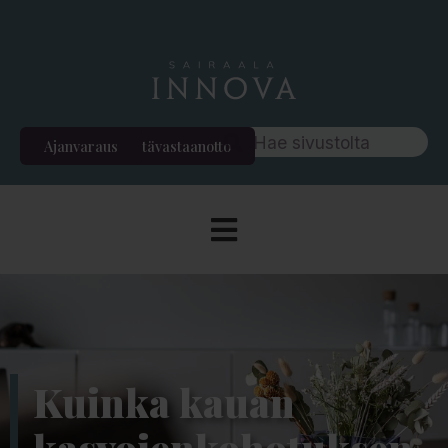
Ajanvaraus
Etävastaanotto
Kuinka kauan