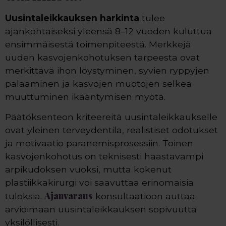
Uusintaleikkauksen harkinta
tulee
ajankohtaiseksi yleensä 8–12 vuoden kuluttua
ensimmäisestä toimenpiteestä. Merkkejä
uuden kasvojenkohotuksen tarpeesta ovat
merkittävä ihon löystyminen, syvien ryppyjen
palaaminen ja kasvojen muotojen selkeä
muuttuminen ikääntymisen myötä.
Päätöksenteon kriteereitä uusintaleikkaukselle
ovat yleinen terveydentila, realistiset odotukset
ja motivaatio paranemisprosessiin. Toinen
kasvojenkohotus on teknisesti haastavampi
arpikudoksen vuoksi, mutta kokenut
plastiikkakirurgi voi saavuttaa erinomaisia
Ajanvaraus
tuloksia.
konsultaatioon auttaa
arvioimaan uusintaleikkauksen sopivuutta
yksilöllisesti.