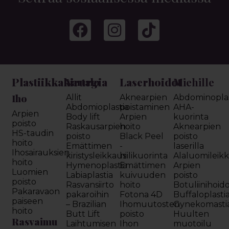
Plastiikkakirurgia
Laserhoidot
Miehille
Vartalo
Iho
Allit
Aknearpien
Abdominoplas
Abdomioplastia
poistaminen
AHA-
Arpien
Body lift
Arpien
kuorinta
poisto
Raskausarpien
hoito
Aknearpien
HS-taudin
poisto
Black Peel
poisto
hoito
Emättimen
-
laserilla
Ihosairauksien
kiristysleikkaus
hiilikuorinta
Alaluomileik
hoito
Hymenoplastia
Emättimen
Arpien
Luomien
Labiaplastia
kuivuuden
poisto
poisto
Rasvansiirto
hoito
Botuliinihoid
Pakaravaon
pakaroihin
Fotona 4D
Buffaloplasti
paiseen
– Brazilian
Ihomuutosten
Gynekomasti
hoito
Butt Lift
poisto
Huulten
Rasvaimu
Laihtumisen
Ihon
muotoilu