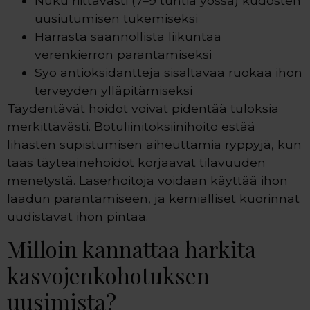
Nuku riittävästi (7–9 tuntia yössä) kudosten
uusiutumisen tukemiseksi
Harrasta säännöllistä liikuntaa
verenkierron parantamiseksi
Syö antioksidantteja sisältävää ruokaa ihon
terveyden ylläpitämiseksi
Täydentävät hoidot voivat pidentää tuloksia
merkittävästi. Botuliinitoksiinihoito estää
lihasten supistumisen aiheuttamia ryppyjä, kun
taas täyteainehoidot korjaavat tilavuuden
menetystä. Laserhoitoja voidaan käyttää ihon
laadun parantamiseen, ja kemialliset kuorinnat
uudistavat ihon pintaa.
Milloin kannattaa harkita
kasvojenkohotuksen
uusimista?