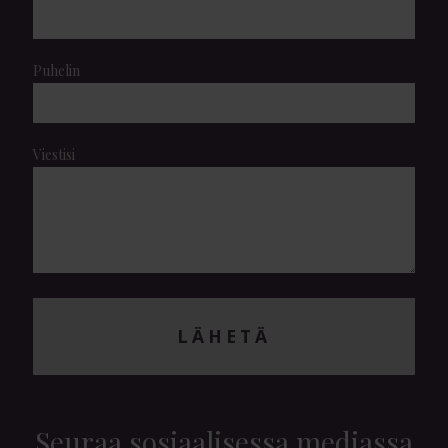
Puhelin
Viestisi
LÄHETÄ
Seuraa sosiaalisessa mediassa