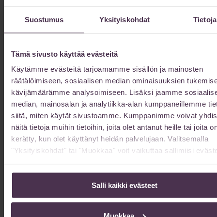
toipumiskokemuksen kannalta. Sairaala Innova erottuu
tarjoamalla yksilöllisesti räätälöityä hoitoa modernin teknologian
Suostumus
Yksityiskohdat
Tietoja
avulla.
Lue lisää »
Tämä sivusto käyttää evästeitä
Mistä tunnistaa oikeasti kokeneen ja taitavan,
Käytämme evästeitä tarjoamamme sisällön ja mainosten
kasvonkohotuksia tekevän plastiikkakirurgin?
räätälöimiseen, sosiaalisen median ominaisuuksien tukemise
19/02/2026
kävijämäärämme analysoimiseen. Lisäksi jaamme sosiaalis
median, mainosalan ja analytiikka-alan kumppaneillemme tie
Plastiikkakirurgi Kristiina Hietanen vastaa: ”Minulta kysytään tätä
siitä, miten käytät sivustoamme. Kumppanimme voivat yhdis
aika usein. Kysymys on hyvin olennainen. mutta en usko, että
olisin tehnyt yhtäkään täysin onnistunutta kasvojenkohotusta
näitä tietoja muihin tietoihin, joita olet antanut heille tai joita o
ilman laaja-alaista
kerätty, kun olet käyttänyt heidän palvelujaan. Valitsemalla
"Yksityiskohdat" tai "Muokkaa" voit vaikuttaa sallimiisi eväste
Lue lisää »
Kuinka kauan vatsan muotoilun toipuminen
Salli kaikki evästeet
kestää?
13/02/2026
Muokkaa