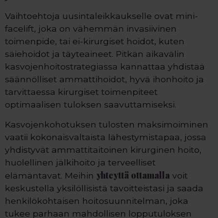
Vaihtoehtoja uusintaleikkaukselle ovat mini-
facelift, joka on vähemmän invasiivinen
toimenpide, tai ei-kirurgiset hoidot, kuten
säiehoidot ja täyteaineet. Pitkän aikavälin
kasvojenhoitostrategiassa kannattaa yhdistää
säännölliset ammattihoidot, hyvä ihonhoito ja
tarvittaessa kirurgiset toimenpiteet
optimaalisen tuloksen saavuttamiseksi.
Kasvojenkohotuksen tulosten maksimoiminen
vaatii kokonaisvaltaista lähestymistapaa, jossa
yhdistyvät ammattitaitoinen kirurginen hoito,
huolellinen jälkihoito ja terveelliset
yhteyttä ottamalla
elämäntavat. Meihin
voit
keskustella yksilöllisistä tavoitteistasi ja saada
henkilökohtaisen hoitosuunnitelman, joka
tukee parhaan mahdollisen lopputuloksen