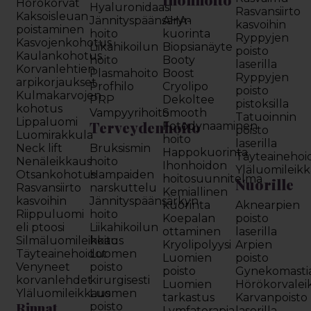
Hörökorvat
Hyaluronidaasi
Rasvansiirto
Kaksoisleuan
Jännityspäänsäryn
AHA-
kasvoihin
poistaminen
hoito
kuorinta
Ryppyjen
Kasvojenkohotus
Liikahikoilun
Biopsianäyte
poisto
Kaulankohotus
hoito
Booty
laserilla
Korvanlehtien
Plasmahoito
Boost
Ryppyjen
arpikorjaukset
Profhilo
Cryolipo
poisto
Kulmakarvojen
PRP
Dekoltee
pistoksilla
kohotus
Vampyyrihoito
Smooth
Tatuoinnin
Lippaluomi
Terveydenhoito
Fotodynaaminen
poisto
Luomirakkula
hoito
laserilla
Neck lift
Bruksismin
Happokuorinta
Täyteainehoi
Nenäleikkaus
hoito
Ihonhoidon
Yläluomileik
Otsankohotus
Hampaiden
hoitosuunnitelma
Nuorille
Rasvansiirto
narskuttelu
Kemiallinen
kasvoihin
Jännityspäänsärkyn
kuorinta
Aknearpien
Riippuluomi
hoito
Koepalan
poisto
eli ptoosi
Liikahikoilun
ottaminen
laserilla
Silmäluomileikkaus
hoito
Kryolipolyysi
Arpien
Täyteainehoidot
Luomen
Luomien
poisto
Venyneet
poisto
poisto
Gynekomasti
korvanlehdet
kirurgisesti
Luomien
Hörökorvalei
Yläluomileikkaus
Luomen
tarkastus
Karvanpoisto
Rinnat
poisto
Lymfaterapia
laserilla