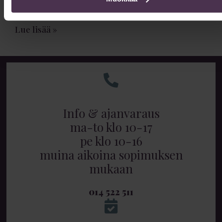
Vatsan muotoilun toipuminen kestää 6-12 kuukautta kokonaan.
Lue toipumisajan vaiheet ja nopeuttamiskeinot.
Lue lisää »
Info & ajanvaraus
ma-to klo 10-17
pe klo 10-16
muina aikoina sopimuksen
mukaan
014 522 511