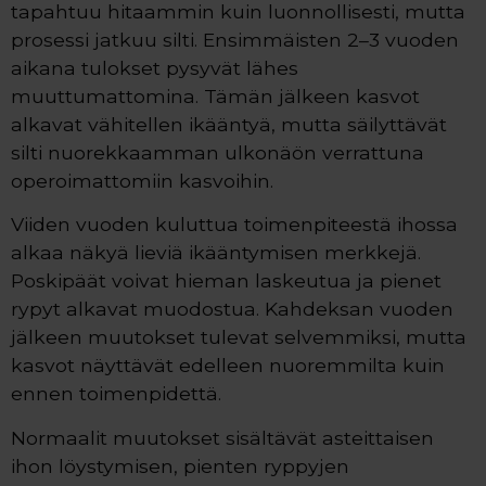
tapahtuu hitaammin kuin luonnollisesti, mutta
prosessi jatkuu silti. Ensimmäisten 2–3 vuoden
aikana tulokset pysyvät lähes
muuttumattomina. Tämän jälkeen kasvot
alkavat vähitellen ikääntyä, mutta säilyttävät
silti nuorekkaamman ulkonäön verrattuna
operoimattomiin kasvoihin.
Viiden vuoden kuluttua toimenpiteestä ihossa
alkaa näkyä lieviä ikääntymisen merkkejä.
Poskipäät voivat hieman laskeutua ja pienet
rypyt alkavat muodostua. Kahdeksan vuoden
jälkeen muutokset tulevat selvemmiksi, mutta
kasvot näyttävät edelleen nuoremmilta kuin
ennen toimenpidettä.
Normaalit muutokset sisältävät asteittaisen
ihon löystymisen, pienten ryppyjen