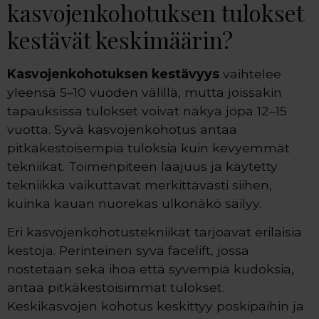
kasvojenkohotuksen tulokset
kestävät keskimäärin?
Kasvojenkohotuksen kestävyys
vaihtelee
yleensä 5–10 vuoden välillä, mutta joissakin
tapauksissa tulokset voivat näkyä jopa 12–15
vuotta. Syvä kasvojenkohotus antaa
pitkäkestoisempia tuloksia kuin kevyemmät
tekniikat. Toimenpiteen laajuus ja käytetty
tekniikka vaikuttavat merkittävästi siihen,
kuinka kauan nuorekas ulkonäkö säilyy.
Eri kasvojenkohotustekniikat tarjoavat erilaisia
kestoja. Perinteinen syvä facelift, jossa
nostetaan sekä ihoa että syvempiä kudoksia,
antaa pitkäkestoisimmat tulokset.
Keskikasvojen kohotus keskittyy poskipäihin ja