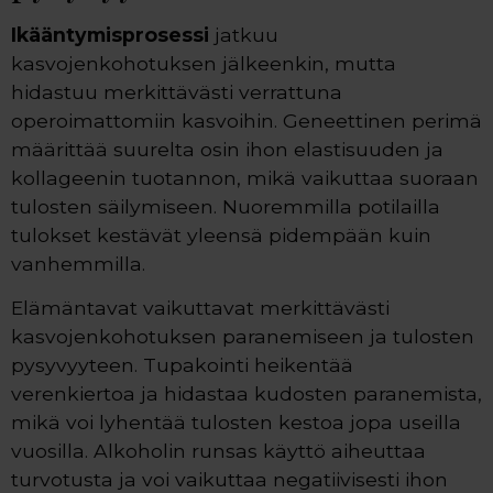
Ikääntymisprosessi
jatkuu
kasvojenkohotuksen jälkeenkin, mutta
hidastuu merkittävästi verrattuna
operoimattomiin kasvoihin. Geneettinen perimä
määrittää suurelta osin ihon elastisuuden ja
kollageenin tuotannon, mikä vaikuttaa suoraan
tulosten säilymiseen. Nuoremmilla potilailla
tulokset kestävät yleensä pidempään kuin
vanhemmilla.
Elämäntavat vaikuttavat merkittävästi
kasvojenkohotuksen paranemiseen ja tulosten
pysyvyyteen. Tupakointi heikentää
verenkiertoa ja hidastaa kudosten paranemista,
mikä voi lyhentää tulosten kestoa jopa useilla
vuosilla. Alkoholin runsas käyttö aiheuttaa
turvotusta ja voi vaikuttaa negatiivisesti ihon