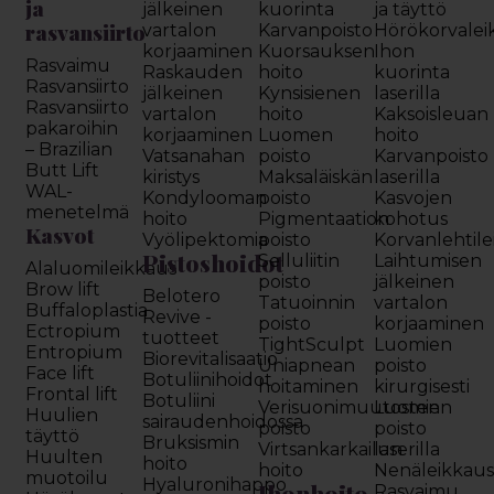
ja
jälkeinen
kuorinta
ja täyttö
rasvansiirto
vartalon
Karvanpoisto
Hörökorvalei
korjaaminen
Kuorsauksen
Ihon
Rasvaimu
Raskauden
hoito
kuorinta
Rasvansiirto
jälkeinen
Kynsisienen
laserilla
Rasvansiirto
vartalon
hoito
Kaksoisleuan
pakaroihin
korjaaminen
Luomen
hoito
– Brazilian
Vatsanahan
poisto
Karvanpoisto
Butt Lift
kiristys
Maksaläiskän
laserilla
WAL-
Kondylooman
poisto
Kasvojen
menetelmä
hoito
Pigmentaation
kohotus
Kasvot
Vyölipektomia
poisto
Korvanlehtil
Pistoshoidot
Selluliitin
Laihtumisen
Alaluomileikkaus
poisto
jälkeinen
Brow lift
Belotero
Tatuoinnin
vartalon
Buffaloplastia
Revive -
poisto
korjaaminen
Ectropium
tuotteet
TightSculpt
Luomien
Entropium
Biorevitalisaatio
Uniapnean
poisto
Face lift
Botuliinihoidot
hoitaminen
kirurgisesti
Frontal lift
Botuliini
Verisuonimuutosten
Luomien
Huulien
sairaudenhoidossa
poisto
poisto
täyttö
Bruksismin
Virtsankarkailun
laserilla
Huulten
hoito
hoito
Nenäleikkau
muotoilu
Hyaluronihappo
Ihonhoito
Rasvaimu