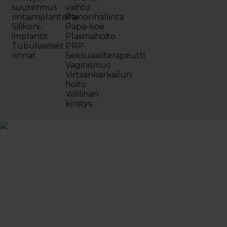
suurennus
vaihto
rintaimplanteilla
Painonhallinta
Silikoni-
Papa-koe
implantit
Plasmahoito
Tubulaariset
PRP
rinnat
Seksuaaliterapeutti
Vaginismus
Virtsankarkailun
hoito
Välilihan
kiristys