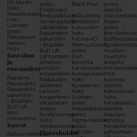
HS-taudin
poisto
Black Peel
poisto
hoito
Emättimen
-
laserilla
Ihosairauksien
kiristysleikkaus
hiilikuorinta
Alaluomileik
hoito
Hymenoplastia
Emättimen
Arpien
Luomien
Labiaplastia
kuivuuden
poisto
poisto
Rasvansiirto
hoito
Botuliinihoid
Pakaravaon
pakaroihin
Fotona 4D
Buffaloplasti
paiseen
– Brazilian
Ihomuutosten
Gynekomasti
hoito
Butt Lift
poisto
Huulten
Rasvaimu
Laihtumisen
Ihon
muotoilu
ja
jälkeinen
kuorinta
ja täyttö
rasvansiirto
vartalon
Karvanpoisto
Hörökorvalei
korjaaminen
Kuorsauksen
Ihon
Rasvaimu
Raskauden
hoito
kuorinta
Rasvansiirto
jälkeinen
Kynsisienen
laserilla
Rasvansiirto
vartalon
hoito
Kaksoisleuan
pakaroihin
korjaaminen
Luomen
hoito
– Brazilian
Vatsanahan
poisto
Karvanpoisto
Butt Lift
kiristys
Maksaläiskän
laserilla
WAL-
Kondylooman
poisto
Kasvojen
menetelmä
hoito
Pigmentaation
kohotus
Kasvot
Vyölipektomia
poisto
Korvanlehtil
Pistoshoidot
Selluliitin
Laihtumisen
Alaluomileikkaus