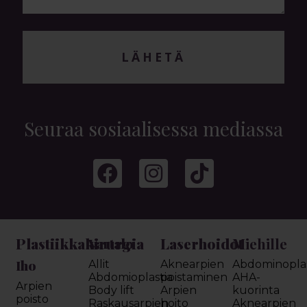
LÄHETÄ
Seuraa sosiaalisessa mediassa
Plastiikkakirurgia
Laserhoidot
Miehille
Vartalo
Iho
Allit
Aknearpien
Abdominoplas
Abdomioplastia
poistaminen
AHA-
Arpien
Body lift
Arpien
kuorinta
poisto
Raskausarpien
hoito
Aknearpien