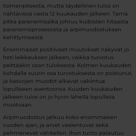
toimenpiteestä, mutta täydellinen tulos on
nähtävissä vasta 12 kuukauden jälkeen. Tämä
pitkä paranemisaika johtuu kudosten hitaasta
paranemisprosessista ja arpimuodostuksen
kehittymisestä.
Ensimmäiset positiiviset muutokset näkyvät jo
heti leikkauksen jälkeen, vaikka turvotus
peittääkin osan tuloksesta. Kolmen kuukauden
kohdalla suurin osa turvotuksesta on poistunut,
ja kasvojen muodot alkavat vakiintua
lopulliseen asentoonsa. Kuuden kuukauden
jälkeen tulos on jo hyvin lähellä lopullista
muotoaan.
Arpimuodostus jatkuu koko ensimmäisen
vuoden ajan, ja arvet vaalentuvat sekä
pehmenevät vähitellen. Ihon tunto palautuu