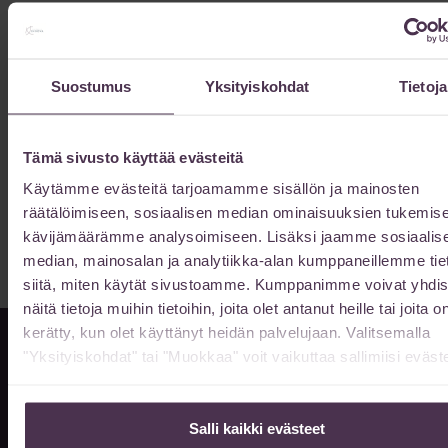
olisin tehnyt yhtäkään täysin onnistunutta kasvojenkohotusta
ilman laaja-alaista
Lue lisää »
Suostumus
Yksityiskohdat
Tietoja
Kuinka kauan vatsan muotoilun toipuminen
kestää?
Tämä sivusto käyttää evästeitä
13/02/2026
Käytämme evästeitä tarjoamamme sisällön ja mainosten
Vatsan muotoilun toipuminen kestää 6-12 kuukautta kokonaan.
räätälöimiseen, sosiaalisen median ominaisuuksien tukemise
Lue toipumisajan vaiheet ja nopeuttamiskeinot.
kävijämäärämme analysoimiseen. Lisäksi jaamme sosiaalis
Lue lisää »
median, mainosalan ja analytiikka-alan kumppaneillemme tie
siitä, miten käytät sivustoamme. Kumppanimme voivat yhdis
näitä tietoja muihin tietoihin, joita olet antanut heille tai joita o
kerätty, kun olet käyttänyt heidän palvelujaan. Valitsemalla
"Yksityiskohdat" tai "Muokkaa" voit vaikuttaa sallimiisi eväste
Info & ajanvaraus
Salli kaikki evästeet