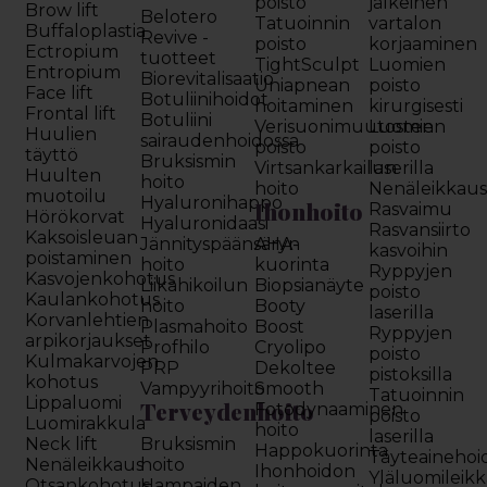
poisto
jälkeinen
Brow lift
Belotero
Tatuoinnin
vartalon
Buffaloplastia
Revive -
poisto
korjaaminen
Ectropium
tuotteet
TightSculpt
Luomien
Entropium
Biorevitalisaatio
Uniapnean
poisto
Face lift
Botuliinihoidot
hoitaminen
kirurgisesti
Frontal lift
Botuliini
Verisuonimuutosten
Luomien
Huulien
sairaudenhoidossa
poisto
poisto
täyttö
Bruksismin
Virtsankarkailun
laserilla
Huulten
hoito
hoito
Nenäleikkau
muotoilu
Hyaluronihappo
Ihonhoito
Rasvaimu
Hörökorvat
Hyaluronidaasi
Rasvansiirto
Kaksoisleuan
Jännityspäänsäryn
AHA-
kasvoihin
poistaminen
hoito
kuorinta
Ryppyjen
Kasvojenkohotus
Liikahikoilun
Biopsianäyte
poisto
Kaulankohotus
hoito
Booty
laserilla
Korvanlehtien
Plasmahoito
Boost
Ryppyjen
arpikorjaukset
Profhilo
Cryolipo
poisto
Kulmakarvojen
PRP
Dekoltee
pistoksilla
kohotus
Vampyyrihoito
Smooth
Tatuoinnin
Lippaluomi
Terveydenhoito
Fotodynaaminen
poisto
Luomirakkula
hoito
laserilla
Neck lift
Bruksismin
Happokuorinta
Täyteainehoi
Nenäleikkaus
hoito
Ihonhoidon
Yläluomileik
Otsankohotus
Hampaiden