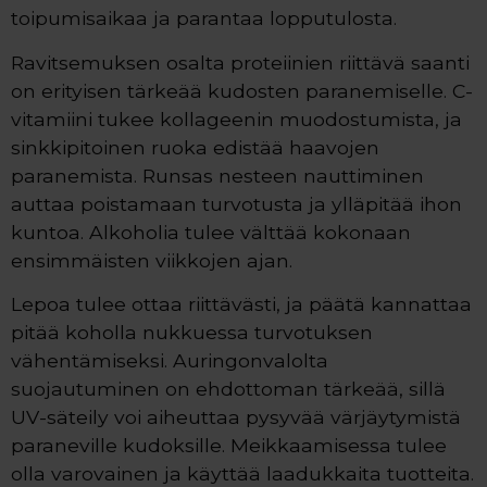
toipumisaikaa ja parantaa lopputulosta.
Ravitsemuksen osalta proteiinien riittävä saanti
on erityisen tärkeää kudosten paranemiselle. C-
vitamiini tukee kollageenin muodostumista, ja
sinkkipitoinen ruoka edistää haavojen
paranemista. Runsas nesteen nauttiminen
auttaa poistamaan turvotusta ja ylläpitää ihon
kuntoa. Alkoholia tulee välttää kokonaan
ensimmäisten viikkojen ajan.
Lepoa tulee ottaa riittävästi, ja päätä kannattaa
pitää koholla nukkuessa turvotuksen
vähentämiseksi. Auringonvalolta
suojautuminen on ehdottoman tärkeää, sillä
UV-säteily voi aiheuttaa pysyvää värjäytymistä
paraneville kudoksille. Meikkaamisessa tulee
olla varovainen ja käyttää laadukkaita tuotteita.