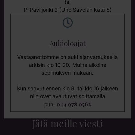
tai
P-Paviljonki 2 (Uno Savolan katu 6)
Aukioloajat
Vastaanottomme on auki ajanvarauksella
arkisin klo 10-20. Muina aikoina
sopimuksen mukaan.
Kun saavut ennen klo 8, tai klo 16 jälkeen
niin ovet avautuvat soittamalla
044 978 0562
puh.
Jätä meille viesti