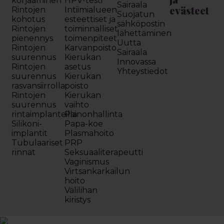
korjaaminen
HPV-testi
Sairaala
evästeet
Rintojen
Intiimialueen
Suojatun
kohotus
esteettiset ja
sähköpostin
Rintojen
toiminnalliset
lähettäminen
pienennys
toimenpiteet
Uutta
Rintojen
Karvanpoisto
Sairaala
suurennus
Kierukan
Innovassa
Rintojen
asetus
Yhteystiedot
suurennus
Kierukan
rasvansiirrolla
poisto
Rintojen
Kierukan
suurennus
vaihto
rintaimplanteilla
Painonhallinta
Silikoni-
Papa-koe
implantit
Plasmahoito
Tubulaariset
PRP
rinnat
Seksuaaliterapeutti
Vaginismus
Virtsankarkailun
hoito
Välilihan
kiristys