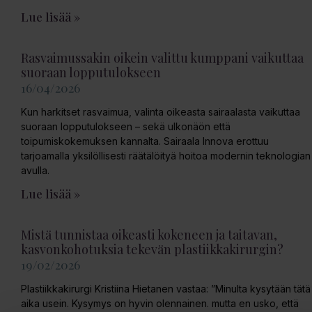
Lue lisää »
Rasvaimussakin oikein valittu kumppani vaikuttaa
suoraan lopputulokseen
16/04/2026
Kun harkitset rasvaimua, valinta oikeasta sairaalasta vaikuttaa
suoraan lopputulokseen – sekä ulkonäön että
toipumiskokemuksen kannalta. Sairaala Innova erottuu
tarjoamalla yksilöllisesti räätälöityä hoitoa modernin teknologian
avulla.
Lue lisää »
Mistä tunnistaa oikeasti kokeneen ja taitavan,
kasvonkohotuksia tekevän plastiikkakirurgin?
19/02/2026
Plastiikkakirurgi Kristiina Hietanen vastaa: ”Minulta kysytään tätä
aika usein. Kysymys on hyvin olennainen. mutta en usko, että