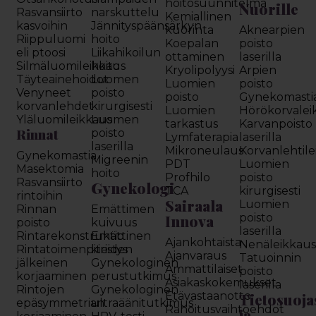
hoitosuunnitelma
Nuorille
Rasvansiirto
narskuttelu
Kemiallinen
kasvoihin
Jännityspäänsärkyn
kuorinta
Aknearpien
Riippuluomi
hoito
Koepalan
poisto
eli ptoosi
Liikahikoilun
ottaminen
laserilla
Silmäluomileikkaus
hoito
Kryolipolyysi
Arpien
Täyteainehoidot
Luomen
Luomien
poisto
Venyneet
poisto
poisto
Gynekomasti
korvanlehdet
kirurgisesti
Luomien
Hörökorvalei
Yläluomileikkaus
Luomen
tarkastus
Karvanpoisto
Rinnat
poisto
Lymfaterapia
laserilla
laserilla
Mikroneulaus
Korvanlehtil
Gynekomastia
Migreenin
PDT
Luomien
Masektomia
hoito
Profhilo
poisto
Rasvansiirto
Gynekologi
TCA
kirurgisesti
rintoihin
Sairaala
Luomien
Rinnan
Emättimen
Innova
poisto
poisto
kuivuus
laserilla
Rintarekonstruktio
Emättinen
Ajankohtaista
Nenäleikkau
Rintatoimenpiteiden
kiristys
Ajanvaraus
Tatuoinnin
jälkeinen
Gynekologinen
Ammattilaiset
poisto
korjaaminen
perustutkimus
Asiakaskokemukset
laserilla
Rintojen
Gynekologinen
Etävastaanotto
Tietosuoja
epäsymmetrian
ultraäänitutkimus
Rahoitusvaihtoehdot
ja