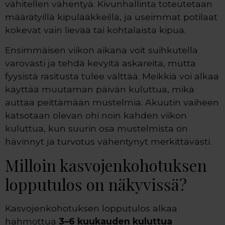
vähitellen vähentyä. Kivunhallinta toteutetaan
määrätyillä kipulääkkeillä, ja useimmat potilaat
kokevat vain lievää tai kohtalaista kipua.
Ensimmäisen viikon aikana voit suihkutella
varovasti ja tehdä kevyitä askareita, mutta
fyysistä rasitusta tulee välttää. Meikkiä voi alkaa
käyttää muutaman päivän kuluttua, mikä
auttaa peittämään mustelmia. Akuutin vaiheen
katsotaan olevan ohi noin kahden viikon
kuluttua, kun suurin osa mustelmista on
hävinnyt ja turvotus vähentynyt merkittävästi.
Milloin kasvojenkohotuksen
lopputulos on näkyvissä?
Kasvojenkohotuksen lopputulos alkaa
hahmottua
3–6 kuukauden kuluttua