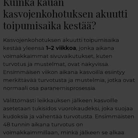
Kuinka kauan
kasvojenkohotuksen akuutti
toipumisaika kestää?
Kasvojenkohotuksen akuutti toipumisaika
kestää yleensä
1–2 viikkoa
, jonka aikana
voimakkaimmat sivuvaikutukset, kuten
turvotus ja mustelmat, ovat näkyvissä.
Ensimmäisen viikon aikana kasvoilla esiintyy
merkittävää turvotusta ja mustelmia, jotka ovat
normaali osa paranemisprosessia.
Välittömästi leikkauksen jälkeen kasvoille
asetetaan tukisidos vuorokaudeksi, joka suojaa
kudoksia ja vähentää turvotusta. Ensimmäisten
48 tunnin aikana turvotus on
voimakkaimmillaan, minkä jälkeen se alkaa