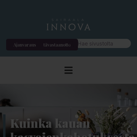
Ajanvaraus
Etävastaanotto
Kuinka kauan