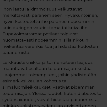
Ihon laatu ja kimmoisuus vaikuttavat
merkittävästi paranemiseen. Hyväkuntoinen,
hyvin kosteutettu iho paranee nopeammin
kuin auringon vaurioittama tai kuiva iho.
Tupakoimattomat potilaat toipuvat
huomattavasti nopeammin, sillä nikotiini
heikentää verenkiertoa ja hidastaa kudosten
paranemista.
Leikkaustekniikka ja toimenpiteen laajuus
määrittävät osaltaan toipumisajan kestoa.
Laajemmat toimenpiteet, joihin yhdistetään
esimerkiksi kaulan kohotus tai
silmäluomileikkaukset, vaativat pidemmän
toipumisajan. Yleissairaudet, kuten diabetes tai
sydänsairaudet, voivat hidastaa paranemista,
minkä vuoksi terveydentilan arviointi ennen