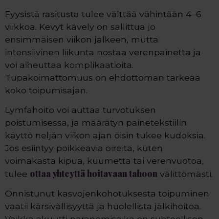
Fyysistä rasitusta tulee välttää vähintään 4–6
viikkoa. Kevyt kävely on sallittua jo
ensimmäisen viikon jälkeen, mutta
intensiivinen liikunta nostaa verenpainetta ja
voi aiheuttaa komplikaatioita.
Tupakoimattomuus on ehdottoman tärkeää
koko toipumisajan.
Lymfahoito voi auttaa turvotuksen
poistumisessa, ja määrätyn painetekstiilin
käyttö neljän viikon ajan öisin tukee kudoksia.
Jos esiintyy poikkeavia oireita, kuten
voimakasta kipua, kuumetta tai verenvuotoa,
ottaa yhteyttä hoitavaan tahoon
tulee
välittömästi.
Onnistunut kasvojenkohotuksesta toipuminen
vaatii kärsivällisyyttä ja huolellista jälkihoitoa.
Vaikka akuutti paranemisaika on suhteellisen