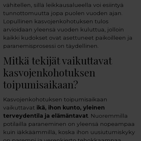
vähitellen, sillä leikkausalueella voi esiintyä
tunnottomuutta jopa puolen vuoden ajan.
Lopullinen kasvojenkohotuksen tulos
arvioidaan yleensä vuoden kuluttua, jolloin
kaikki kudokset ovat asettuneet paikoilleen ja
paranemisprosessi on täydellinen.
Mitkä tekijät vaikuttavat
kasvojenkohotuksen
toipumisaikaan?
Kasvojenkohotuksen toipumisaikaan
vaikuttavat
ikä, ihon kunto, yleinen
terveydentila ja elämäntavat
. Nuoremmilla
potilailla paraneminen on yleensä nopeampaa
kuin iäkkäämmillä, koska ihon uusiutumiskyky
on parempi ja verenkierto tehokkaampaa.