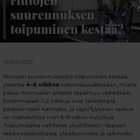
rintojen
suurennuksen
toipuminen kestää?
16/03/2026
Rintojen suurennuksesta toipuminen kestää
yleensä
4–6 viikkoa
kokonaisuudessaan, mutta
paluu normaaliin arkeen tapahtuu vaiheittain.
Ensimmäiset 1–2 viikkoa ovat tärkeimpiä
paranemisen kannalta, ja täysi fyysinen rasitus
on mahdollista noin 6–8 viikon kuluttua.
Toipumisaika vaihtelee yksilöllisesti riippuen
leikkaustekniikasta, yleiskunnosta ja jälkihoito-