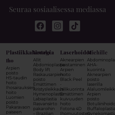
Seuraa sosiaalisessa mediassa
Plastiikkakirurgia
Laserhoidot
Miehille
Vartalo
Iho
Allit
Aknearpien
Abdominoplas
Abdomioplastia
poistaminen
AHA-
Arpien
Body lift
Arpien
kuorinta
poisto
Raskausarpien
hoito
Aknearpien
HS-taudin
poisto
Black Peel
poisto
hoito
Emättimen
-
laserilla
Ihosairauksien
kiristysleikkaus
hiilikuorinta
Alaluomileik
hoito
Hymenoplastia
Emättimen
Arpien
Luomien
Labiaplastia
kuivuuden
poisto
poisto
Rasvansiirto
hoito
Botuliinihoid
Pakaravaon
pakaroihin
Fotona 4D
Buffaloplasti
paiseen
– Brazilian
Ihomuutosten
Gynekomasti