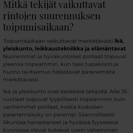
Mitkä tekijät vaikuttavat
rintojen suurennuksen
toipumisaikaan?
Toipumisaikaan vaikuttavat merkittävästi
ikä,
yleiskunto, leikkaustekniikka ja elämäntavat
.
Nuoremmat ja hyväkuntoiset potilaat toipuvat
yleensä nopeammin, kun taas tupakointi ja
huono ravitsemus hidastavat paranemista
merkittävästi.
Ikä ja yleiskunto ovat keskeisiä tekijöitä. Alle 35-
vuotiaat toipuvat tyypillisesti nopeammin kuin
vanhemmat potilaat, koska kudosten
paranemiskyky on parempi. Säännöllisesti
liikuntaa harrastaneet ja hyvässä fyysisessä
kunnossa olevat kokevat usein vähemmän