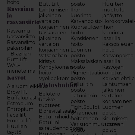
hoito
Butt Lift
poisto
Huulten
Rasvaimu
Laihtumisen
Ihon
muotoilu
ja
jälkeinen
kuorinta
ja täyttö
rasvansiirto
vartalon
Karvanpoisto
Hörökorvalei
korjaaminen
Kuorsauksen
Ihon
Rasvaimu
Raskauden
hoito
kuorinta
Rasvansiirto
jälkeinen
Kynsisienen
laserilla
Rasvansiirto
vartalon
hoito
Kaksoisleuan
pakaroihin
korjaaminen
Luomen
hoito
– Brazilian
Vatsanahan
poisto
Karvanpoisto
Butt Lift
kiristys
Maksaläiskän
laserilla
WAL-
Kondylooman
poisto
Kasvojen
menetelmä
hoito
Pigmentaation
kohotus
Kasvot
Vyölipektomia
poisto
Korvanlehtil
Pistoshoidot
Selluliitin
Laihtumisen
Alaluomileikkaus
poisto
jälkeinen
Brow lift
Belotero
Tatuoinnin
vartalon
Buffaloplastia
Revive -
poisto
korjaaminen
Ectropium
tuotteet
TightSculpt
Luomien
Entropium
Biorevitalisaatio
Uniapnean
poisto
Face lift
Botuliinihoidot
hoitaminen
kirurgisesti
Frontal lift
Botuliini
Verisuonimuutosten
Luomien
Huulien
sairaudenhoidossa
poisto
poisto
täyttö
Bruksismin