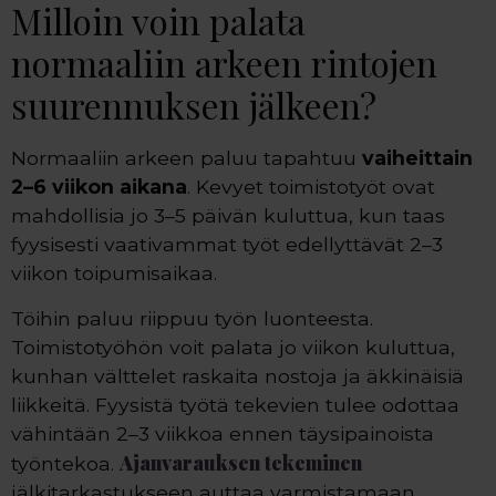
Milloin voin palata
normaaliin arkeen rintojen
suurennuksen jälkeen?
Normaaliin arkeen paluu tapahtuu
vaiheittain
2–6 viikon aikana
. Kevyet toimistotyöt ovat
mahdollisia jo 3–5 päivän kuluttua, kun taas
fyysisesti vaativammat työt edellyttävät 2–3
viikon toipumisaikaa.
Töihin paluu riippuu työn luonteesta.
Toimistotyöhön voit palata jo viikon kuluttua,
kunhan välttelet raskaita nostoja ja äkkinäisiä
liikkeitä. Fyysistä työtä tekevien tulee odottaa
vähintään 2–3 viikkoa ennen täysipainoista
Ajanvarauksen tekeminen
työntekoa.
jälkitarkastukseen auttaa varmistamaan