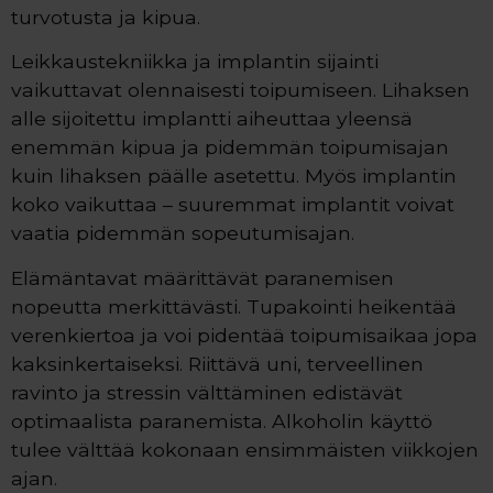
turvotusta ja kipua.
Leikkaustekniikka ja implantin sijainti
vaikuttavat olennaisesti toipumiseen. Lihaksen
alle sijoitettu implantti aiheuttaa yleensä
enemmän kipua ja pidemmän toipumisajan
kuin lihaksen päälle asetettu. Myös implantin
koko vaikuttaa – suuremmat implantit voivat
vaatia pidemmän sopeutumisajan.
Elämäntavat määrittävät paranemisen
nopeutta merkittävästi. Tupakointi heikentää
verenkiertoa ja voi pidentää toipumisaikaa jopa
kaksinkertaiseksi. Riittävä uni, terveellinen
ravinto ja stressin välttäminen edistävät
optimaalista paranemista. Alkoholin käyttö
tulee välttää kokonaan ensimmäisten viikkojen
ajan.