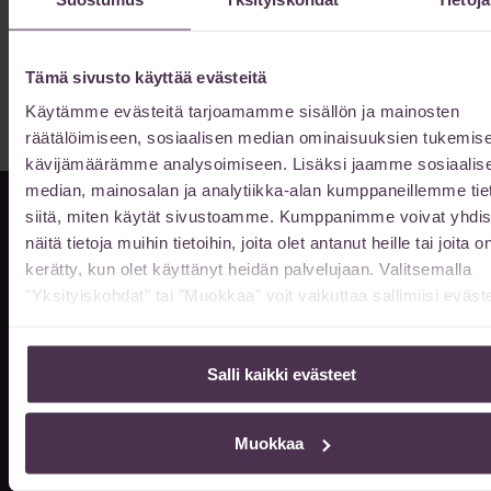
13/02/2026
Vatsan muotoilun toipuminen kestää 6-12 kuukautta kokonaan.
Lue toipumisajan vaiheet ja nopeuttamiskeinot.
Tämä sivusto käyttää evästeitä
Lue lisää »
Käytämme evästeitä tarjoamamme sisällön ja mainosten
räätälöimiseen, sosiaalisen median ominaisuuksien tukemise
kävijämäärämme analysoimiseen. Lisäksi jaamme sosiaalis
median, mainosalan ja analytiikka-alan kumppaneillemme tie
siitä, miten käytät sivustoamme. Kumppanimme voivat yhdis
näitä tietoja muihin tietoihin, joita olet antanut heille tai joita o
kerätty, kun olet käyttänyt heidän palvelujaan. Valitsemalla
Info & ajanvaraus
"Yksityiskohdat" tai "Muokkaa" voit vaikuttaa sallimiisi eväste
ma-to klo 10-17
pe klo 10-16
Salli kaikki evästeet
muina aikoina sopimuksen
mukaan
Muokkaa
014 522 511