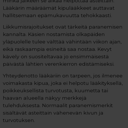
minkä jälkeen se alkaa helpottaa asteittain.
Lääkärin määräämät kipulääkkeet auttavat
hallitsemaan epämukavuutta tehokkaasti.
Liikkumisrajoitukset ovat tärkeitä paranemisen
kannalta. Käsien nostamista olkapäiden
yläpuolelle tulee välttää vähintään viikon ajan,
eikä raskaampia esineitä saa nostaa. Kevyt
kävely on suositeltavaa jo ensimmäisestä
päivästä lähtien verenkierron edistämiseksi.
Yhteydenotto lääkäriin on tarpeen, jos ilmenee
voimakasta kipua, joka ei helpotu lääkityksellä,
poikkeuksellista turvotusta, kuumetta tai
haavan alueella näkyy merkkejä
tulehduksesta. Normaalit paranemismerkit
sisältävät asteittain vähenevän kivun ja
turvotuksen.