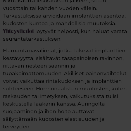
6 kuukautta leikkauksen jälkeen, sitten
vuosittain tai kahden vuoden välein.
Tarkastuksissa arvioidaan implanttien asentoa,
kudosten kuntoa ja mahdollisia muutoksia.
Yhteystiedot
löytyvät helposti, kun haluat varata
seurantatarkastuksen.
Elämäntapavalinnat, jotka tukevat implanttien
kestävyyttä, sisältävät tasapainoisen ravinnon,
riittävän nesteen saannin ja
tupakoimattomuuden. Äkilliset painonvaihtelut
voivat vaikuttaa rintakudoksen ja implanttien
suhteeseen. Hormonaalisten muutosten, kuten
raskauden tai imetyksen, vaikutuksista tulisi
keskustella lääkärin kanssa. Auringolta
suojaaminen ja ihon hoito auttavat
säilyttämään kudosten elastisuuden ja
terveyden.