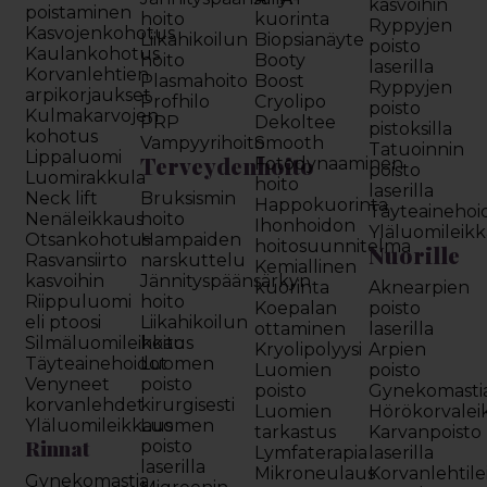
kasvoihin
poistaminen
hoito
kuorinta
Ryppyjen
Kasvojenkohotus
Liikahikoilun
Biopsianäyte
poisto
Kaulankohotus
hoito
Booty
laserilla
Korvanlehtien
Plasmahoito
Boost
Ryppyjen
arpikorjaukset
Profhilo
Cryolipo
poisto
Kulmakarvojen
PRP
Dekoltee
pistoksilla
kohotus
Vampyyrihoito
Smooth
Tatuoinnin
Lippaluomi
Terveydenhoito
Fotodynaaminen
poisto
Luomirakkula
hoito
laserilla
Neck lift
Bruksismin
Happokuorinta
Täyteainehoi
Nenäleikkaus
hoito
Ihonhoidon
Yläluomileik
Otsankohotus
Hampaiden
hoitosuunnitelma
Nuorille
Rasvansiirto
narskuttelu
Kemiallinen
kasvoihin
Jännityspäänsärkyn
kuorinta
Aknearpien
Riippuluomi
hoito
Koepalan
poisto
eli ptoosi
Liikahikoilun
ottaminen
laserilla
Silmäluomileikkaus
hoito
Kryolipolyysi
Arpien
Täyteainehoidot
Luomen
Luomien
poisto
Venyneet
poisto
poisto
Gynekomasti
korvanlehdet
kirurgisesti
Luomien
Hörökorvalei
Yläluomileikkaus
Luomen
tarkastus
Karvanpoisto
Rinnat
poisto
Lymfaterapia
laserilla
laserilla
Mikroneulaus
Korvanlehtil
Gynekomastia