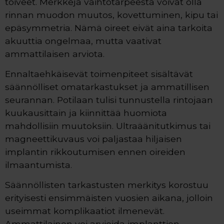
toiveet. Merkkejä vaihtotarpeesta voivat olla
rinnan muodon muutos, kovettuminen, kipu tai
epäsymmetria. Nämä oireet eivät aina tarkoita
akuuttia ongelmaa, mutta vaativat
ammattilaisen arviota.
Ennaltaehkäisevät toimenpiteet sisältävät
säännölliset omatarkastukset ja ammatillisen
seurannan. Potilaan tulisi tunnustella rintojaan
kuukausittain ja kiinnittää huomiota
mahdollisiin muutoksiin. Ultraäänitutkimus tai
magneettikuvaus voi paljastaa hiljaisen
implantin rikkoutumisen ennen oireiden
ilmaantumista.
Säännöllisten tarkastusten merkitys korostuu
erityisesti ensimmäisten vuosien aikana, jolloin
useimmat komplikaatiot ilmenevät.
Ammattilainen voi arvioida implanttien