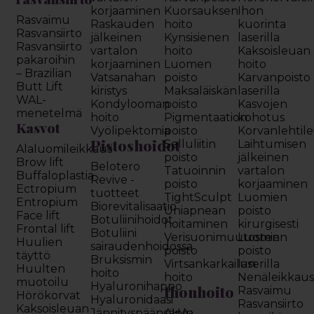
korjaaminen
Kuorsauksen
Ihon
Rasvaimu
Raskauden
hoito
kuorinta
Rasvansiirto
jälkeinen
Kynsisienen
laserilla
Rasvansiirto
vartalon
hoito
Kaksoisleuan
pakaroihin
korjaaminen
Luomen
hoito
– Brazilian
Vatsanahan
poisto
Karvanpoisto
Butt Lift
kiristys
Maksaläiskän
laserilla
WAL-
Kondylooman
poisto
Kasvojen
menetelmä
hoito
Pigmentaation
kohotus
Kasvot
Vyölipektomia
poisto
Korvanlehtil
Pistoshoidot
Selluliitin
Laihtumisen
Alaluomileikkaus
poisto
jälkeinen
Brow lift
Belotero
Tatuoinnin
vartalon
Buffaloplastia
Revive -
poisto
korjaaminen
Ectropium
tuotteet
TightSculpt
Luomien
Entropium
Biorevitalisaatio
Uniapnean
poisto
Face lift
Botuliinihoidot
hoitaminen
kirurgisesti
Frontal lift
Botuliini
Verisuonimuutosten
Luomien
Huulien
sairaudenhoidossa
poisto
poisto
täyttö
Bruksismin
Virtsankarkailun
laserilla
Huulten
hoito
hoito
Nenäleikkau
muotoilu
Hyaluronihappo
Ihonhoito
Rasvaimu
Hörökorvat
Hyaluronidaasi
Rasvansiirto
Kaksoisleuan
Jännityspäänsäryn
AHA-