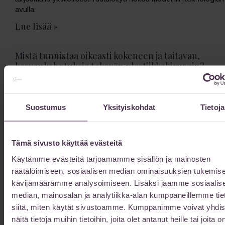
avulla.
Lue lisää »
Mistä tunnistaa oikeasti kokeneen ja taitavan,
kasvonkohotuksia tekevän plastiikkakirurgin?
19/02/2026
Plastiikkakirurgi Kristiina Hietanen vastaa: ”Minulta kysytään tätä
aika usein. Kysymys on hyvin olennainen. mutta en usko, että
Suostumus
Yksityiskohdat
Tietoja
olisin tehnyt yhtäkään täysin onnistunutta kasvojenkohotusta
ilman laaja-alaista
Lue lisää »
Tämä sivusto käyttää evästeitä
Käytämme evästeitä tarjoamamme sisällön ja mainosten
räätälöimiseen, sosiaalisen median ominaisuuksien tukemise
Kuinka kauan vatsan muotoilun toipuminen
kestää?
kävijämäärämme analysoimiseen. Lisäksi jaamme sosiaalis
13/02/2026
median, mainosalan ja analytiikka-alan kumppaneillemme tie
siitä, miten käytät sivustoamme. Kumppanimme voivat yhdis
Vatsan muotoilun toipuminen kestää 6-12 kuukautta kokonaan.
näitä tietoja muihin tietoihin, joita olet antanut heille tai joita o
Lue toipumisajan vaiheet ja nopeuttamiskeinot.