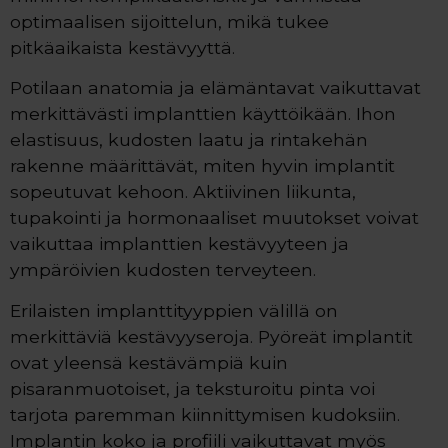
optimaalisen sijoittelun, mikä tukee
pitkäaikaista kestävyyttä.
Potilaan anatomia ja elämäntavat vaikuttavat
merkittävästi implanttien käyttöikään. Ihon
elastisuus, kudosten laatu ja rintakehän
rakenne määrittävät, miten hyvin implantit
sopeutuvat kehoon. Aktiivinen liikunta,
tupakointi ja hormonaaliset muutokset voivat
vaikuttaa implanttien kestävyyteen ja
ympäröivien kudosten terveyteen.
Erilaisten implanttityyppien välillä on
merkittäviä kestävyyseroja. Pyöreät implantit
ovat yleensä kestävämpiä kuin
pisaranmuotoiset, ja teksturoitu pinta voi
tarjota paremman kiinnittymisen kudoksiin.
Implantin koko ja profiili vaikuttavat myös