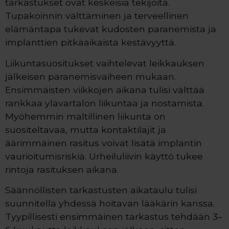
tarkastukset ovat keskeisiä tekijöitä.
Tupakoinnin välttäminen ja terveellinen
elämäntapa tukevat kudosten paranemista ja
implanttien pitkäaikaista kestävyyttä.
Liikuntasuositukset vaihtelevat leikkauksen
jälkeisen paranemisvaiheen mukaan.
Ensimmäisten viikkojen aikana tulisi välttää
rankkaa ylävartalon liikuntaa ja nostamista.
Myöhemmin maltillinen liikunta on
suositeltavaa, mutta kontaktilajit ja
äärimmäinen rasitus voivat lisätä implantin
vaurioitumisriskiä. Urheiluliivin käyttö tukee
rintoja rasituksen aikana.
Säännöllisten tarkastusten aikataulu tulisi
suunnitella yhdessä hoitavan lääkärin kanssa.
Tyypillisesti ensimmäinen tarkastus tehdään 3–