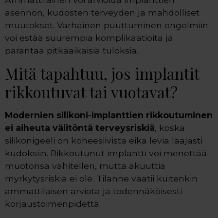
asennon, kudosten terveyden ja mahdolliset
muutokset. Varhainen puuttuminen ongelmiin
voi estää suurempia komplikaatioita ja
parantaa pitkäaikaisia tuloksia.
Mitä tapahtuu, jos implantit
rikkoutuvat tai vuotavat?
Modernien silikoni-implanttien rikkoutuminen
ei aiheuta välitöntä terveysriskiä
, koska
silikonigeeli on koheesiivista eikä leviä laajasti
kudoksiin. Rikkoutunut implantti voi menettää
muotonsa vähitellen, mutta akuuttia
myrkytysriskiä ei ole. Tilanne vaatii kuitenkin
ammattilaisen arviota ja todennäköisesti
korjaustoimenpidettä.