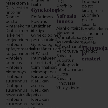
Migreenin
PDT
Luomien
Masektomia
hoito
Profhilo
poisto
Rasvansiirto
Gynekologi
TCA
kirurgisesti
rintoihin
Sairaala
Luomien
Rinnan
Emättimen
Innova
poisto
poisto
kuivuus
laserilla
Rintarekonstruktio
Emättinen
Ajankohtaista
Nenäleikkau
Rintatoimenpiteiden
kiristys
Ajanvaraus
Tatuoinnin
jälkeinen
Gynekologinen
Ammattilaiset
poisto
korjaaminen
perustutkimus
Asiakaskokemukset
laserilla
Rintojen
Gynekologinen
Etävastaanotto
Tietosuoja
epäsymmetrian
ultraäänitutkimus
Rahoitusvaihtoehdot
ja
korjaaminen
HPV-testi
Sairaala
evästeet
Rintojen
Intiimialueen
Suojatun
kohotus
esteettiset ja
sähköpostin
Rintojen
toiminnalliset
lähettäminen
pienennys
toimenpiteet
Uutta
Rintojen
Karvanpoisto
Sairaala
suurennus
Kierukan
Innovassa
Rintojen
asetus
Yhteystiedot
suurennus
Kierukan
rasvansiirrolla
poisto
Rintojen
Kierukan
suurennus
vaihto