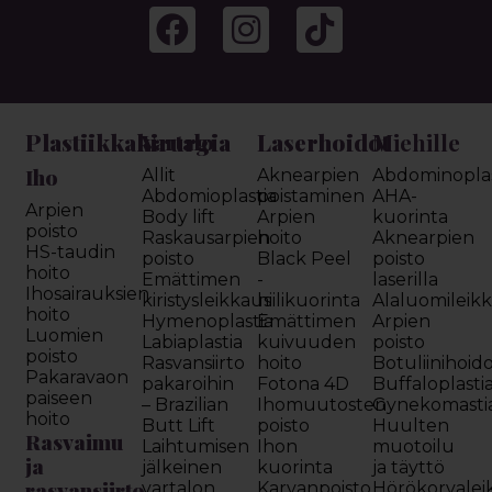
Plastiikkakirurgia
Laserhoidot
Miehille
Vartalo
Iho
Allit
Aknearpien
Abdominoplas
Abdomioplastia
poistaminen
AHA-
Arpien
Body lift
Arpien
kuorinta
poisto
Raskausarpien
hoito
Aknearpien
HS-taudin
poisto
Black Peel
poisto
hoito
Emättimen
-
laserilla
Ihosairauksien
kiristysleikkaus
hiilikuorinta
Alaluomileik
hoito
Hymenoplastia
Emättimen
Arpien
Luomien
Labiaplastia
kuivuuden
poisto
poisto
Rasvansiirto
hoito
Botuliinihoid
Pakaravaon
pakaroihin
Fotona 4D
Buffaloplasti
paiseen
– Brazilian
Ihomuutosten
Gynekomasti
hoito
Butt Lift
poisto
Huulten
Rasvaimu
Laihtumisen
Ihon
muotoilu
ja
jälkeinen
kuorinta
ja täyttö
rasvansiirto
vartalon
Karvanpoisto
Hörökorvalei