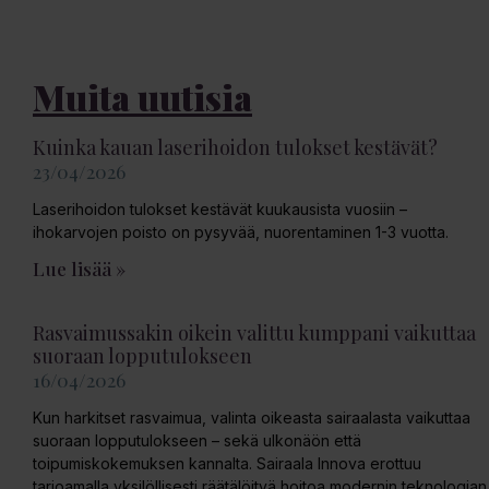
Muita uutisia
Kuinka kauan laserihoidon tulokset kestävät?
23/04/2026
Laserihoidon tulokset kestävät kuukausista vuosiin –
ihokarvojen poisto on pysyvää, nuorentaminen 1-3 vuotta.
Lue lisää »
Rasvaimussakin oikein valittu kumppani vaikuttaa
suoraan lopputulokseen
16/04/2026
Kun harkitset rasvaimua, valinta oikeasta sairaalasta vaikuttaa
suoraan lopputulokseen – sekä ulkonäön että
toipumiskokemuksen kannalta. Sairaala Innova erottuu
tarjoamalla yksilöllisesti räätälöityä hoitoa modernin teknologian