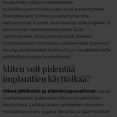
Modernien silikoni-implanttien
turvallisuusominaisuudet ovat parantuneet
merkittävästi viime vuosikymmeninä.
Vahvemmat kuoret, puhtaampi silikonigeeli ja
paremmat valmistustekniikat ovat
vähentäneet rikkoutumisriskiä. Riskien
minimoiminen onnistuu valitsemalla kokenut
kirurgi, laadukkaat implantit ja noudattamalla
jälkihoito-ohjeita huolellisesti.
Miten voit pidentää
implanttien käyttöikää?
Oikea jälkihoito ja elämäntapavalinnat
voivat
merkittävästi pidentää silikoni-implanttien
käyttöikää. Leikkauksen jälkeisten ohjeiden
noudattaminen, sopiva liikunta ja säännölliset