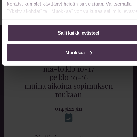
kerätty, kun olet käyttänyt heidän palvelujaan. Valitsemalla
Lue lisää »
"Yksityiskohdat" tai "Muokkaa" voit vaikuttaa sallimiisi eväste
Salli kaikki evästeet
Muokkaa
Info & ajanvaraus
ma-to klo 10-17
pe klo 10-16
muina aikoina sopimuksen
mukaan
014 522 511