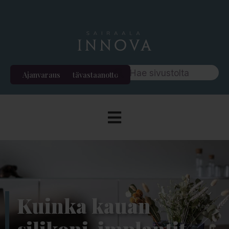
Ajanvaraus
Etävastaanotto
Kuinka kauan