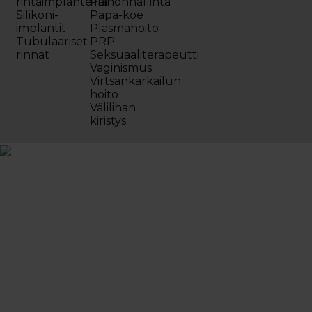
rintaimplanteilla
Painonhallinta
Silikoni-
Papa-koe
implantit
Plasmahoito
Tubulaariset
PRP
rinnat
Seksuaaliterapeutti
Vaginismus
Virtsankarkailun
hoito
Välilihan
kiristys