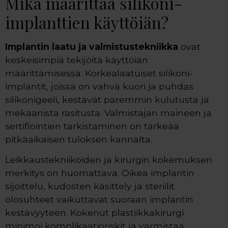
Mikä määrittää silikoni-
implanttien käyttöiän?
Implantin laatu ja valmistustekniikka
ovat
keskeisimpiä tekijöitä käyttöiän
määrittämisessä. Korkealaatuiset silikoni-
implantit, joissa on vahva kuori ja puhdas
silikonigeeli, kestävät paremmin kulutusta ja
mekaanista rasitusta. Valmistajan maineen ja
sertifiointien tarkistaminen on tärkeää
pitkäaikaisen tuloksen kannalta.
Leikkaustekniikoiden ja kirurgin kokemuksen
merkitys on huomattava. Oikea implantin
sijoittelu, kudosten käsittely ja steriilit
olosuhteet vaikuttavat suoraan implantin
kestävyyteen. Kokenut plastiikkakirurgi
minimoi komplikaatioriskit ja varmistaa