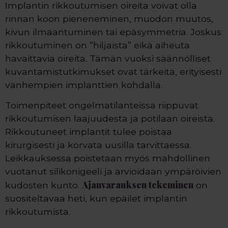
Implantin rikkoutumisen oireita voivat olla
rinnan koon pieneneminen, muodon muutos,
kivun ilmaantuminen tai epäsymmetria. Joskus
rikkoutuminen on ”hiljaista” eikä aiheuta
havaittavia oireita. Tämän vuoksi säännölliset
kuvantamistutkimukset ovat tärkeitä, erityisesti
vanhempien implanttien kohdalla.
Toimenpiteet ongelmatilanteissa riippuvat
rikkoutumisen laajuudesta ja potilaan oireista.
Rikkoutuneet implantit tulee poistaa
kirurgisesti ja korvata uusilla tarvittaessa.
Leikkauksessa poistetaan myös mahdollinen
vuotanut silikonigeeli ja arvioidaan ympäröivien
Ajanvarauksen tekeminen
kudosten kunto.
on
suositeltavaa heti, kun epäilet implantin
rikkoutumista.