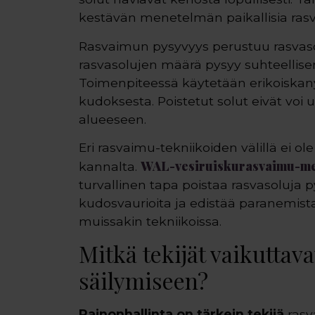
kestävän menetelmän paikallisia ras
Rasvaimun pysyvyys perustuu rasvasolu
rasvasolujen määrä pysyy suhteellisen
Toimenpiteessä käytetään erikoiskanyy
kudoksesta. Poistetut solut eivät voi u
alueeseen.
Eri rasvaimu-tekniikoiden välillä ei o
WAL-vesiruiskurasvaimu-m
kannalta.
turvallinen tapa poistaa rasvasoluja
kudosvaurioita ja edistää paranemist
muissakin tekniikoissa.
Mitkä tekijät vaikuttav
säilymiseen?
Painonhallinta on tärkein tekijä
rasv