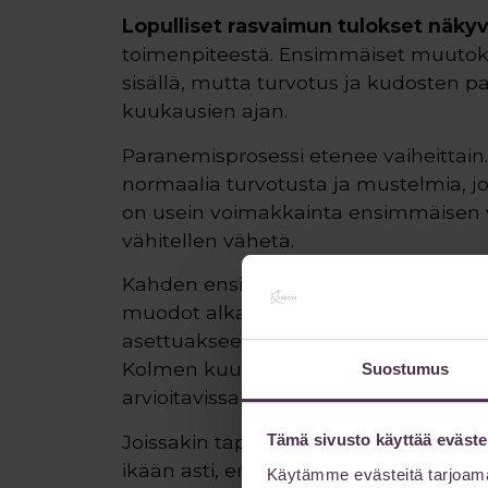
Lopulliset rasvaimun tulokset näky
toimenpiteestä. Ensimmäiset muutok
sisällä, mutta turvotus ja kudosten 
kuukausien ajan.
Paranemisprosessi etenee vaiheittain
normaalia turvotusta ja mustelmia, jo
on usein voimakkainta ensimmäisen v
vähitellen vähetä.
Kahden ensimmäisen kuukauden aikan
muodot alkavat hahmottua selkeämmi
asettuakseen uuteen muotoonsa ja ih
Kolmen kuukauden kohdalla kudokset 
Suostumus
arvioitavissa luotettavasti.
Joissakin tapauksissa pienet parann
Tämä sivusto käyttää eväste
ikään asti, erityisesti ihon kiinteyde
Käytämme evästeitä tarjoama