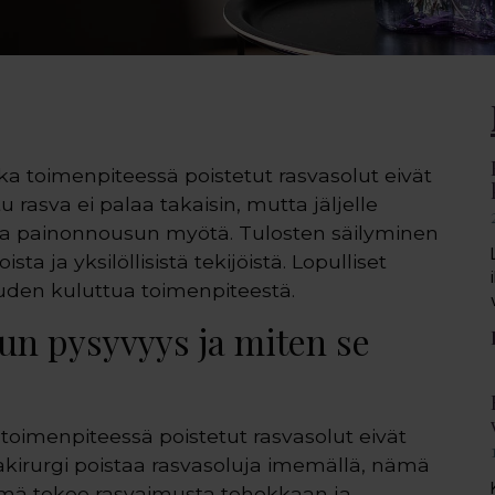
ka toimenpiteessä poistetut rasvasolut eivät
u rasva ei palaa takaisin, mutta jäljelle
ntua painonnousun myötä. Tulosten säilyminen
a ja yksilöllisistä tekijöistä. Lopulliset
den kuluttua toimenpiteestä.
un pysyvyys ja miten se
 toimenpiteessä poistetut rasvasolut eivät
akirurgi poistaa rasvasoluja imemällä, nämä
 Tämä tekee rasvaimusta tehokkaan ja