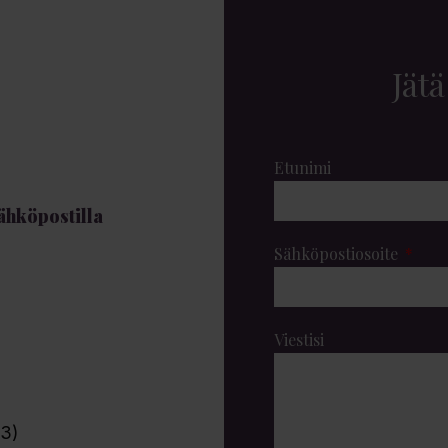
Jätä
Etunimi
sähköpostilla
Sähköpostiosoite
Viestisi
 3)