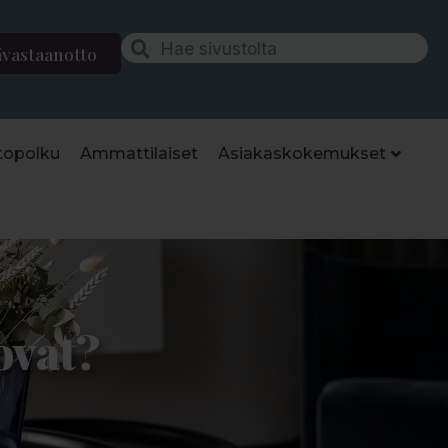
ävastaanotto
topolku
Ammattilaiset
Asiakaskokemukset
ovat?