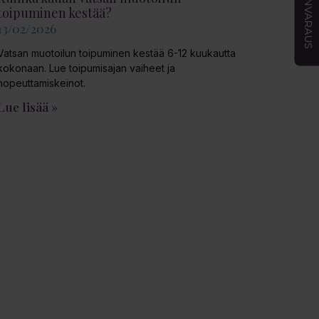
AJANVARAUS
toipuminen kestää?
13/02/2026
Vatsan muotoilun toipuminen kestää 6-12 kuukautta
kokonaan. Lue toipumisajan vaiheet ja
nopeuttamiskeinot.
Lue lisää »