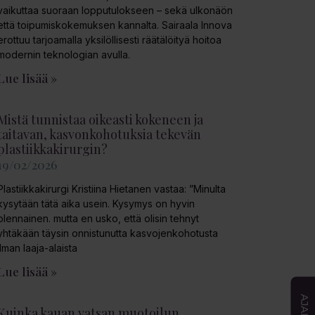
vaikuttaa suoraan lopputulokseen – sekä ulkonäön
että toipumiskokemuksen kannalta. Sairaala Innova
erottuu tarjoamalla yksilöllisesti räätälöityä hoitoa
modernin teknologian avulla.
Lue lisää »
Mistä tunnistaa oikeasti kokeneen ja
taitavan, kasvonkohotuksia tekevän
plastiikkakirurgin?
19/02/2026
Plastiikkakirurgi Kristiina Hietanen vastaa: ”Minulta
kysytään tätä aika usein. Kysymys on hyvin
olennainen. mutta en usko, että olisin tehnyt
yhtäkään täysin onnistunutta kasvojenkohotusta
ilman laaja-alaista
Lue lisää »
Kuinka kauan vatsan muotoilun