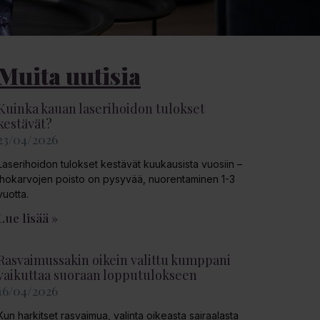
Muita uutisia
Kuinka kauan laserihoidon tulokset
kestävät?
23/04/2026
Laserihoidon tulokset kestävät kuukausista vuosiin –
ihokarvojen poisto on pysyvää, nuorentaminen 1-3
vuotta.
Lue lisää »
Rasvaimussakin oikein valittu kumppani
vaikuttaa suoraan lopputulokseen
16/04/2026
Kun harkitset rasvaimua, valinta oikeasta sairaalasta