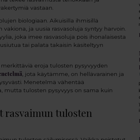
vakertymiä vastaan.
jen biologiaan. Aikuisilla ihmisillä
 vakiona, ja uusia rasvasoluja syntyy harvoin.
lia, joka imee rasvasoluja pois ihonalaisesta
usiutua tai palata takaisin käsiteltyyn
le merkittäviä eroja tulosten pysyvyyden
enetelmä
, jota käytämme, on hellävarainen ja
 pysyvästi. Menetelmä vähentää
a, mutta tulosten pysyvyys on sama kuin
at rasvaimun tulosten
aimun tulosten säilymisessä. Vaikka poistetut