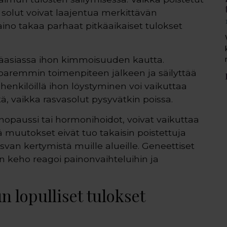
t solut voivat laajentua merkittävän
no takaa parhaat pitkäaikaiset tulokset
ääasiassa ihon kimmoisuuden kautta.
 paremmin toimenpiteen jälkeen ja säilyttää
nkilöillä ihon löystyminen voi vaikuttaa
 vaikka rasvasolut pysyvätkin poissa.
paussi tai hormonihoidot, voivat vaikuttaa
muutokset eivät tuo takaisin poistettuja
svan kertymistä muille alueille. Geneettiset
en keho reagoi painonvaihteluihin ja
 lopulliset tulokset