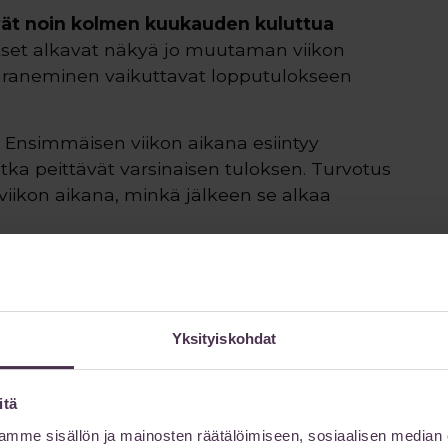
vät noin kolmen kuukauden kuluttua
set alkavat näkyä jo muutaman viikon
paraneminen vaikuttavat lopputulokseen
. Ensimmäisen viikon aikana esiintyy
tka peittävät varsinaisen tuloksen. Turvotus
iikon aikana, minkä jälkeen se alkaa
a turvotus laskee merkittävästi, ja kehon
n. Ihonalainen kudos tarvitsee aikaa
on vetäytyäkseen käsitellyn alueen päälle.
ovat parantuneet ja lopullinen tulos on
Yksityiskohdat
ukset voivat jatkua vielä kuuden kuukauden
itä
n osalta. Puristusvaatteiden käyttö kuuden
mme sisällön ja mainosten räätälöimiseen, sosiaalisen median