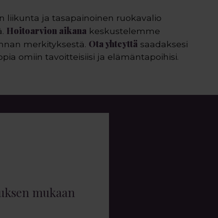
n liikunta ja tasapainoinen ruokavalio
Hoitoarvion aikana
ä.
keskustelemme
Ota yhteyttä
linnan merkityksestä.
saadaksesi
opia omiin tavoitteisiisi ja elämäntapoihisi.
muksen mukaan