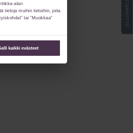
ETÄVASTAANOTTO
tiikka-alan
ietoja muihin tietoihin, joita
sityiskohdat" tai "Muokkaa"
Salli kaikki evästeet