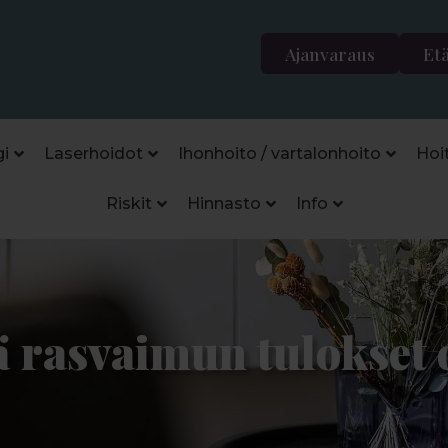
Ajanvaraus
Et
i
Laserhoidot
Ihonhoito / vartalonhoito
Hoi
Riskit
Hinnasto
Info
 rasvaimun tulokset 