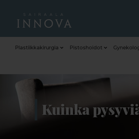
Plastiikkakirurgia
Pistoshoidot
Gynekolog
Kuinka pysyviä