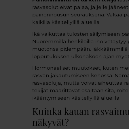
rasvasolut eivät palaa, jäljelle jäänee
painonnousun seurauksena. Vakaa pai
kaikilla käsitellyillä alueilla.
Ikä vaikuttaa tulosten säilymiseen p
Nuoremmilla henkilöillä iho vetäytyy
muotonsa pidempään. Iäkkäämmillä he
lopputuloksen ulkonäköön ajan myötä,
Hormonaaliset muutokset, kuten meno
rasvan jakautumiseen kehossa. Nämä 
rasvasoluja, mutta voivat aiheuttaa ra
tekijät määrittävät osaltaan sitä, mit
ikääntymiseen käsitellyillä alueilla.
Kuinka kauan rasvaimun
näkyvät?