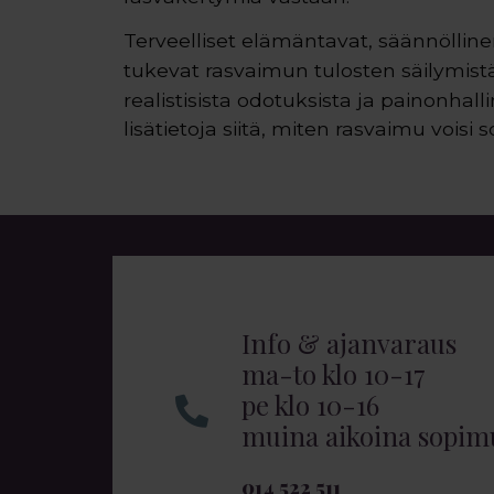
Terveelliset elämäntavat, säännölline
tukevat rasvaimun tulosten säilymist
realistisista odotuksista ja painonhal
lisätietoja siitä, miten rasvaimu voisi s
Info & ajanvaraus
ma-to klo 10-17
pe klo 10-16
muina aikoina sopi
014 522 511