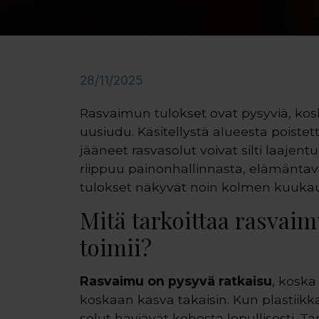
28/11/2025
Rasvaimun tulokset ovat pysyviä, kos
uusiudu. Käsitellystä alueesta poistett
jääneet rasvasolut voivat silti laaje
riippuu painonhallinnasta, elämäntavoist
tulokset näkyvät noin kolmen kuukau
Mitä tarkoittaa rasvaim
toimii?
Rasvaimu on pysyvä ratkaisu
, koska
koskaan kasva takaisin. Kun plastiikk
solut häviävät kehosta lopullisesti.