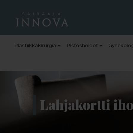
Plastiikkakirurgia
Pistoshoidot
Gynekolog
Lahjakortti ih