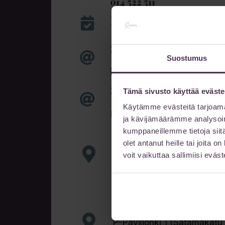
014 522 511
Nettiajanvaraus 24/7
Sähköpostiosoite
Suostumus
info@sairaalainnova.fi
Suojattu sähköposti
Tämä sivusto käyttää eväste
Käytämme evästeitä tarjoama
Lähetä viestisi suojatulla 
ja kävijämäärämme analysoim
Käyntiosoite
kumppaneillemme tietoja siitä
olet antanut heille tai joita 
Innova 4
voit vaikuttaa sallimiisi eväste
Lutakonaukio 1
40100 Jyväskylä
Pysäköinti
P-Paviljonki 1 (Satamakatu