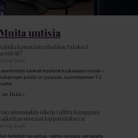
Muita uutisia
Kuinka kauan laserihoidon tulokset
kestävät?
23/04/2026
Laserihoidon tulokset kestävät kuukausista vuosiin –
ihokarvojen poisto on pysyvää, nuorentaminen 1-3
vuotta.
Lue lisää »
Rasvaimussakin oikein valittu kumppani
vaikuttaa suoraan lopputulokseen
16/04/2026
Kun harkitset rasvaimua, valinta oikeasta sairaalasta