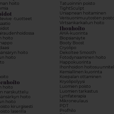
man hoito
Tatuoinnin poisto
omia
TightSculpt
oidot
Uniapnean hoitaminen
Verisuonimuutosten poist
Revive -tuotteet
Virtsankarkailun hoito
saatio
Ihonhoito
oidot
sairaudenhoidossa
AHA-kuorinta
n hoito
Biopsianäyte
ihappo
Booty Boost
daasi
Cryolipo
äänsäryn hoito
Dekoltee Smooth
lun hoito
Fotodynaaminen hoito
to
Happokuorinta
Ihonhoidon hoitosuunnit
Kemiallinen kuorinta
oito
Koepalan ottaminen
enhoito
Kryolipolyysi
Luomien poisto
n hoito
Luomien tarkastus
n narskuttelu
Lymfaterapia
äänsärkyn hoito
Mikroneulaus
lun hoito
PDT
sto kirurgisesti
Profhilo
sto laserilla