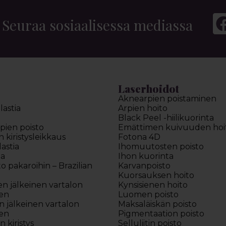
Seuraa sosiaalisessa mediassa
Laserhoidot
Aknearpien poistaminen
astia
Arpien hoito
Black Peel -hiilikuorinta
pien poisto
Emättimen kuivuuden hoi
kiristysleikkaus
Fotona 4D
astia
Ihomuutosten poisto
ia
Ihon kuorinta
to pakaroihin – Brazilian
Karvanpoisto
Kuorsauksen hoito
en jälkeinen vartalon
Kynsisienen hoito
en
Luomen poisto
 jälkeinen vartalon
Maksaläiskän poisto
en
Pigmentaation poisto
 kiristys
Selluliitin poisto