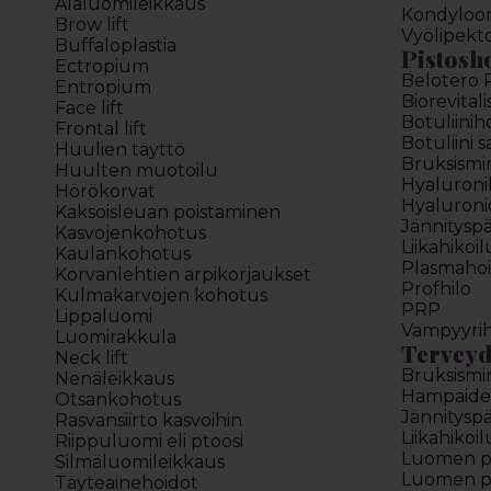
Alaluomileikkaus
Kondyloo
Brow lift
Vyölipekt
Buffaloplastia
Pistosh
Ectropium
Belotero 
Entropium
Biorevitali
Face lift
Botuliinih
Frontal lift
Botuliini 
Huulien täyttö
Bruksismi
Huulten muotoilu
Hyaluron
Hörökorvat
Hyaluroni
Kaksoisleuan poistaminen
Jännitysp
Kasvojenkohotus
Liikahikoi
Kaulankohotus
Plasmahoi
Korvanlehtien arpikorjaukset
Profhilo
Kulmakarvojen kohotus
PRP
Lippaluomi
Vampyyrih
Luomirakkula
Terveyd
Neck lift
Bruksismi
Nenäleikkaus
Hampaide
Otsankohotus
Jännitysp
Rasvansiirto kasvoihin
Liikahikoi
Riippuluomi eli ptoosi
Luomen poi
Silmäluomileikkaus
Luomen poi
Täyteainehoidot