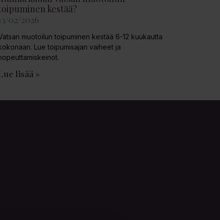
toipuminen kestää?
13/02/2026
Vatsan muotoilun toipuminen kestää 6-12 kuukautta
kokonaan. Lue toipumisajan vaiheet ja
nopeuttamiskeinot.
Lue lisää »