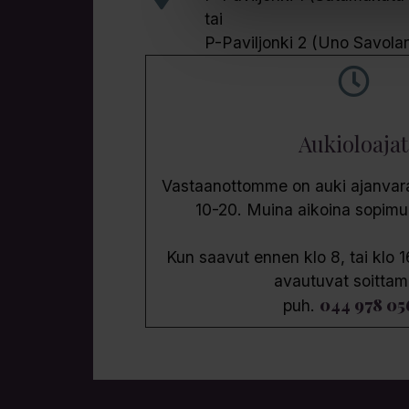
tai
P-Paviljonki 2 (Uno Savola
Aukioloajat
Vastaanottomme on auki ajanvarau
10-20. Muina aikoina sopim
Kun saavut ennen klo 8, tai klo 1
avautuvat soittam
044 978 05
puh.