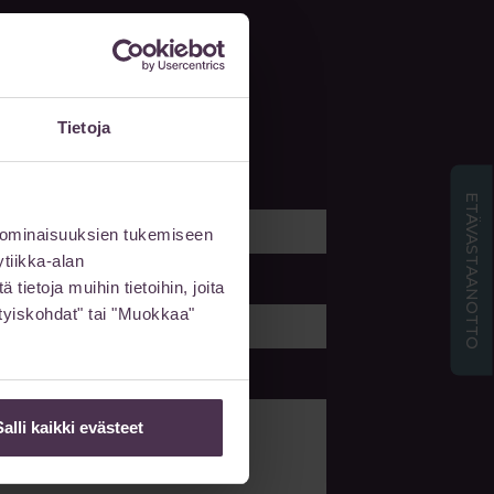
 meille viesti
Tietoja
Sukunimi
ETÄVASTAANOTTO
 ominaisuuksien tukemiseen
tiikka-alan
Puhelin
ietoja muihin tietoihin, joita
sityiskohdat" tai "Muokkaa"
Salli kaikki evästeet