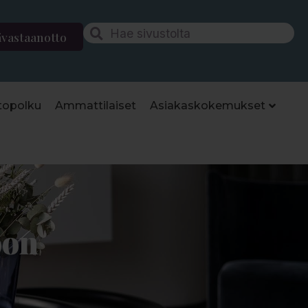
ävastaanotto
topolku
Ammattilaiset
Asiakaskokemukset
oon