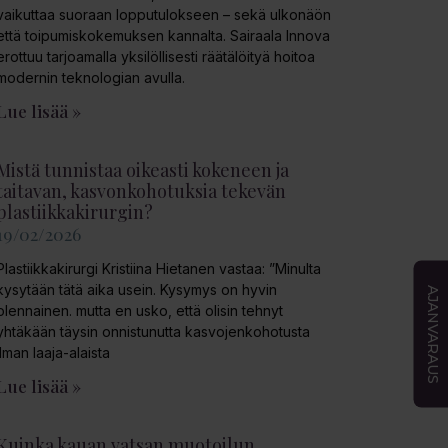
vaikuttaa suoraan lopputulokseen – sekä ulkonäön
että toipumiskokemuksen kannalta. Sairaala Innova
erottuu tarjoamalla yksilöllisesti räätälöityä hoitoa
modernin teknologian avulla.
Lue lisää »
Mistä tunnistaa oikeasti kokeneen ja
taitavan, kasvonkohotuksia tekevän
plastiikkakirurgin?
19/02/2026
Plastiikkakirurgi Kristiina Hietanen vastaa: ”Minulta
kysytään tätä aika usein. Kysymys on hyvin
AJANVARAUS
olennainen. mutta en usko, että olisin tehnyt
yhtäkään täysin onnistunutta kasvojenkohotusta
ilman laaja-alaista
Lue lisää »
Kuinka kauan vatsan muotoilun