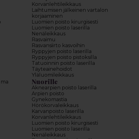
Korvanlehtileikkaus
Laihtumisen jälkeinen vartalon
korjaaminen
o
Luomien poisto kirurgisesti
Luomien poisto laserilla
Nenäleikkaus
Rasvaimu
Rasvansiirto kasvoihin
Ryppyjen poisto laserilla
Ryppyjen poisto pistoksilla
Tatuoinnin poisto laserilla
Täyteainehoidot
Yläluomileikkaus
Nuorille
elma
Aknearpien poisto laserilla
Arpien poisto
Gynekomastia
Hörökorvaleikkaus
Karvanpoisto laserilla
Korvanlehtileikkaus
Luomien poisto kirurgisesti
Luomien poisto laserilla
Nenäleikkaus