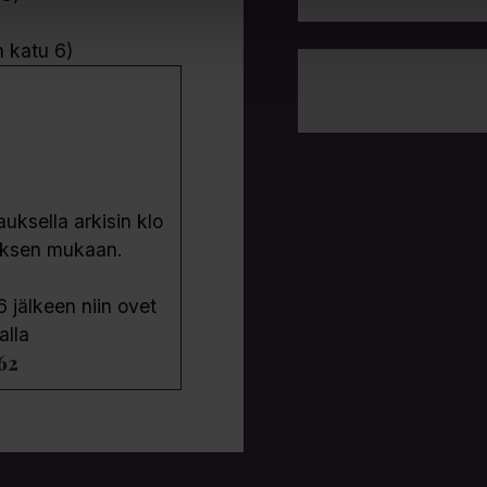
n katu 6)
ksella arkisin klo
uksen mukaan.
6 jälkeen niin ovet
alla
62