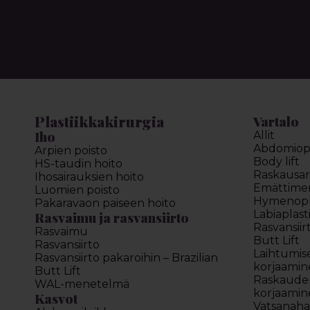
Plastiikkakirurgia
Vartalo
Iho
Allit
Abdomiopl
Arpien poisto
Body lift
HS-taudin hoito
Raskausar
Ihosairauksien hoito
Emättimen 
Luomien poisto
Hymenopl
Pakaravaon paiseen hoito
Labiaplast
Rasvaimu ja rasvansiirto
Rasvansiir
Rasvaimu
Butt Lift
Rasvansiirto
Laihtumis
Rasvansiirto pakaroihin – Brazilian
korjaamin
Butt Lift
Raskauden
WAL-menetelmä
korjaamin
Kasvot
Vatsanahan