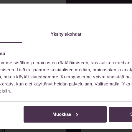
Jätä
Yksityiskohdat
Etunimi
itä
mme sisällön ja mainosten räätälöimiseen, sosiaalisen median
sähköpostilla
iseen. Lisäksi jaamme sosiaalisen median, mainosalan ja analy
Sähköpostiosoite
, miten käytät sivustoamme. Kumppanimme voivat yhdistää näitä t
on kerätty, kun olet käyttänyt heidän palvelujaan. Valitsemalla "Yk
isiin.
Viestisi
Muokkaa
 3)