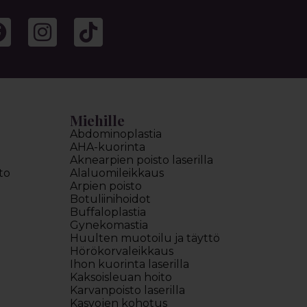
Miehille
Abdominoplastia
AHA-kuorinta
Aknearpien poisto laserilla
to
Alaluomileikkaus
Arpien poisto
Botuliinihoidot
Buffaloplastia
Gynekomastia
Huulten muotoilu ja täyttö
Hörökorvaleikkaus
Ihon kuorinta laserilla
Kaksoisleuan hoito
Karvanpoisto laserilla
Kasvojen kohotus