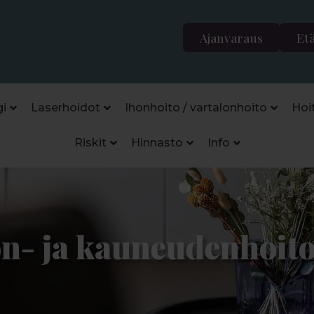
Ajanvaraus
Et
i
Laserhoidot
Ihonhoito / vartalonhoito
Hoi
Riskit
Hinnasto
Info
on- ja kauneudenhoit