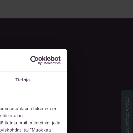
Tietoja
ETÄVASTAANOTTO
 ominaisuuksien tukemiseen
 meille viesti
tiikka-alan
ietoja muihin tietoihin, joita
sityiskohdat" tai "Muokkaa"