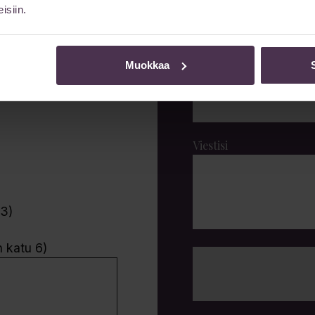
isiin.
Etunimi
sähköpostilla
Muokkaa
Sähköpostiosoite
Viestisi
 3)
n katu 6)