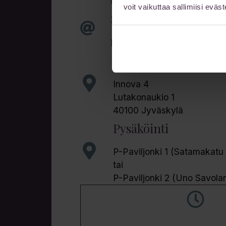
info@sairaalainnova.fi
voit vaikuttaa sallimiisi eväste
Suojattu sähköposti
Lähetä viestisi suojatulla 
Käyntiosoite
Innova 4
Lutakonaukio 1
40100 Jyväskylä
Pysäköinti
P-Paviljonki 1 (Satamakatu
tai
P-Paviljonki 2 (Uno Savola