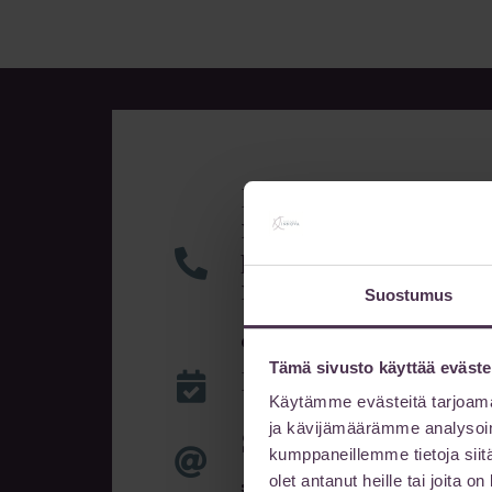
Info & ajanvaraus
ma-to klo 10-17
pe klo 10-16
muina aikoina sopi
Suostumus
014 522 511
Tämä sivusto käyttää eväste
Nettiajanvaraus 24/7
Käytämme evästeitä tarjoama
ja kävijämäärämme analysoim
Sähköpostiosoite
kumppaneillemme tietoja siitä
olet antanut heille tai joita 