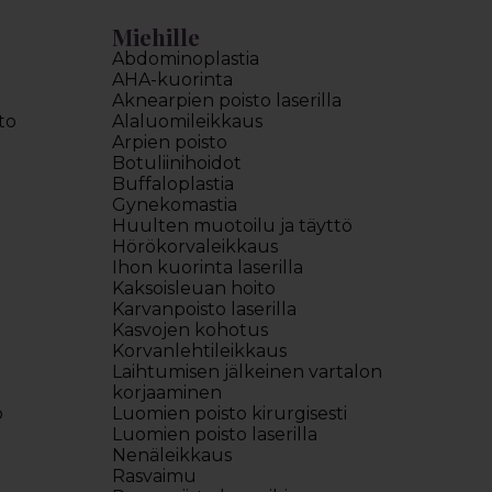
Miehille
Abdominoplastia
AHA-kuorinta
Aknearpien poisto laserilla
to
Alaluomileikkaus
Arpien poisto
Botuliinihoidot
Buffaloplastia
Gynekomastia
Huulten muotoilu ja täyttö
Hörökorvaleikkaus
Ihon kuorinta laserilla
Kaksoisleuan hoito
Karvanpoisto laserilla
Kasvojen kohotus
Korvanlehtileikkaus
Laihtumisen jälkeinen vartalon
korjaaminen
o
Luomien poisto kirurgisesti
Luomien poisto laserilla
Nenäleikkaus
Rasvaimu