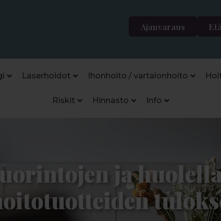
Ajanvaraus
Et
i
Laserhoidot
Ihonhoito / vartalonhoito
Hoi
Riskit
Hinnasto
Info
orintojen ja huolell
hoitotuotteiden tuloks