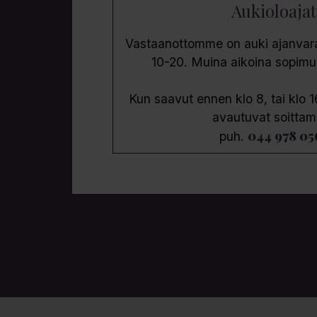
Aukioloajat
Vastaanottomme on auki ajanvarau
10-20. Muina aikoina sopim
Kun saavut ennen klo 8, tai klo 1
avautuvat soittam
044 978 05
puh.