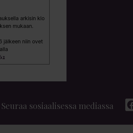
ksella arkisin klo
uksen mukaan.
6 jälkeen niin ovet
alla
62
Seuraa sosiaalisessa mediassa