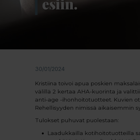
esiin.
30/01/2024
Kristiina toivoi apua poskien maksaläis
välillä 2 kertaa AHA-kuorinta ja valit
anti-age -ihonhoitotuotteet. Kuvien ott
Rehellisyyden nimissä aikaisemmin syk
Tulokset puhuvat puolestaan:
Laadukkailla kotihoitotuotteilla 