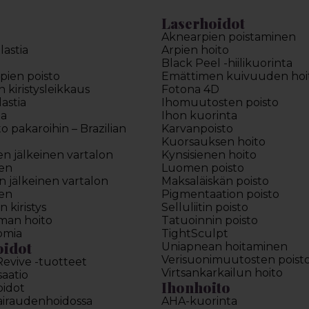
Laserhoidot
Aknearpien poistaminen
astia
Arpien hoito
Black Peel -hiilikuorinta
pien poisto
Emättimen kuivuuden hoi
kiristysleikkaus
Fotona 4D
astia
Ihomuutosten poisto
ia
Ihon kuorinta
to pakaroihin – Brazilian
Karvanpoisto
Kuorsauksen hoito
en jälkeinen vartalon
Kynsisienen hoito
en
Luomen poisto
 jälkeinen vartalon
Maksaläiskän poisto
en
Pigmentaation poisto
 kiristys
Selluliitin poisto
man hoito
Tatuoinnin poisto
omia
TightSculpt
oidot
Uniapnean hoitaminen
Verisuonimuutosten poist
Revive -tuotteet
Virtsankarkailun hoito
saatio
Ihonhoito
oidot
sairaudenhoidossa
AHA-kuorinta