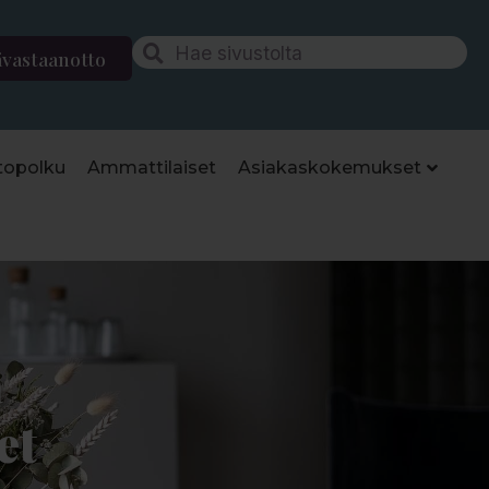
ävastaanotto
topolku
Ammattilaiset
Asiakaskokemukset
a
et