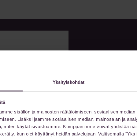
muksen mukaan
Yksityiskohdat
itä
mme sisällön ja mainosten räätälöimiseen, sosiaalisen median
Jätä
iseen. Lisäksi jaamme sosiaalisen median, mainosalan ja analy
, miten käytät sivustoamme. Kumppanimme voivat yhdistää näitä t
on kerätty, kun olet käyttänyt heidän palvelujaan. Valitsemalla "Yk