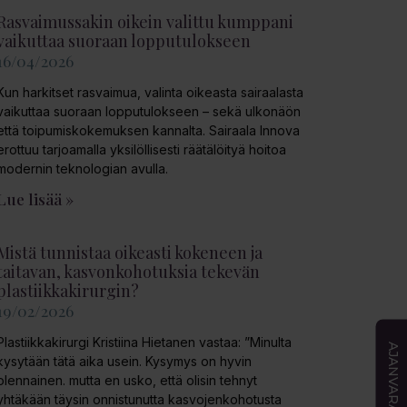
Rasvaimussakin oikein valittu kumppani
vaikuttaa suoraan lopputulokseen
16/04/2026
Kun harkitset rasvaimua, valinta oikeasta sairaalasta
vaikuttaa suoraan lopputulokseen – sekä ulkonäön
että toipumiskokemuksen kannalta. Sairaala Innova
erottuu tarjoamalla yksilöllisesti räätälöityä hoitoa
modernin teknologian avulla.
Lue lisää »
Mistä tunnistaa oikeasti kokeneen ja
taitavan, kasvonkohotuksia tekevän
plastiikkakirurgin?
19/02/2026
Plastiikkakirurgi Kristiina Hietanen vastaa: ”Minulta
AJANVARAUS
kysytään tätä aika usein. Kysymys on hyvin
olennainen. mutta en usko, että olisin tehnyt
yhtäkään täysin onnistunutta kasvojenkohotusta