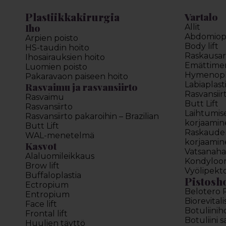
Plastiikkakirurgia
Vartalo
Iho
Allit
Abdomiopl
Arpien poisto
Body lift
HS-taudin hoito
Raskausar
Ihosairauksien hoito
Emättimen 
Luomien poisto
Hymenopl
Pakaravaon paiseen hoito
Labiaplast
Rasvaimu ja rasvansiirto
Rasvansiir
Rasvaimu
Butt Lift
Rasvansiirto
Laihtumis
Rasvansiirto pakaroihin – Brazilian
korjaamin
Butt Lift
Raskauden
WAL-menetelmä
korjaamin
Kasvot
Vatsanahan
Alaluomileikkaus
Kondyloo
Brow lift
Vyölipekt
Buffaloplastia
Pistosh
Ectropium
Belotero 
Entropium
Biorevitali
Face lift
Botuliinih
Frontal lift
Botuliini 
Huulien täyttö