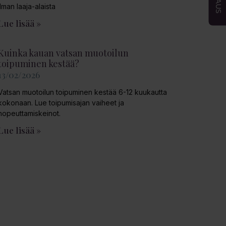
ilman laaja-alaista
Lue lisää »
Kuinka kauan vatsan muotoilun
toipuminen kestää?
13/02/2026
Vatsan muotoilun toipuminen kestää 6-12 kuukautta
kokonaan. Lue toipumisajan vaiheet ja
nopeuttamiskeinot.
Lue lisää »