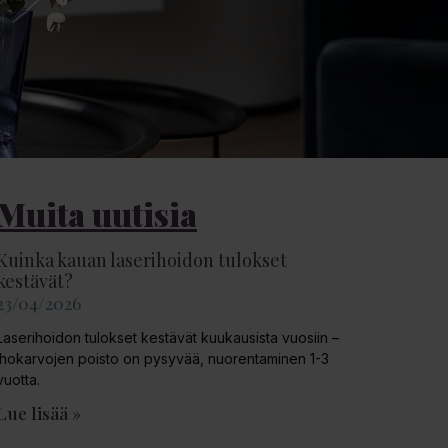
Muita uutisia
Kuinka kauan laserihoidon tulokset
kestävät?
23/04/2026
Laserihoidon tulokset kestävät kuukausista vuosiin –
ihokarvojen poisto on pysyvää, nuorentaminen 1-3
vuotta.
Lue lisää »