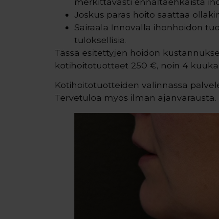
merkittävästi ennaltaehkäistä ih
Joskus paras hoito saattaa ollaki
Sairaala Innovalla ihonhoidon tuot
tuloksellisia.
Tässä esitettyjen hoidon kustannukse
kotihoitotuotteet 250 €, noin 4 kuuka
Kotihoitotuotteiden valinnassa palve
Tervetuloa myös ilman ajanvarausta.