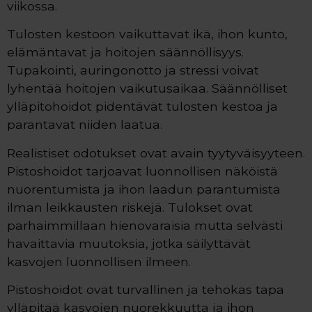
viikossa.
Tulosten kestoon vaikuttavat ikä, ihon kunto,
elämäntavat ja hoitojen säännöllisyys.
Tupakointi, auringonotto ja stressi voivat
lyhentää hoitojen vaikutusaikaa. Säännölliset
ylläpitohoidot pidentävät tulosten kestoa ja
parantavat niiden laatua.
Realistiset odotukset ovat avain tyytyväisyyteen.
Pistoshoidot tarjoavat luonnollisen näköistä
nuorentumista ja ihon laadun parantumista
ilman leikkausten riskejä. Tulokset ovat
parhaimmillaan hienovaraisia mutta selvästi
havaittavia muutoksia, jotka säilyttävät
kasvojen luonnollisen ilmeen.
Pistoshoidot ovat turvallinen ja tehokas tapa
ylläpitää kasvojen nuorekkuutta ja ihon