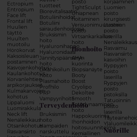
poisto
korjaaminen
Ectropium
tuotteet
TightSculpt
Luomien
Entropium
Biorevitalisaatio
Uniapnean
poisto
Face lift
Botuliinihoidot
hoitaminen
kirurgisesti
Frontal lift
Botuliini
Verisuonimuutosten
Luomien
Huulien
sairaudenhoidossa
poisto
poisto
täyttö
Bruksismin
Virtsankarkailun
laserilla
Huulten
hoito
hoito
Nenäleikkau
muotoilu
Hyaluronihappo
Ihonhoito
Rasvaimu
Hörökorvat
Hyaluronidaasi
Rasvansiirto
Kaksoisleuan
Jännityspäänsäryn
AHA-
kasvoihin
poistaminen
hoito
kuorinta
Ryppyjen
Kasvojenkohotus
Liikahikoilun
Biopsianäyte
poisto
Kaulankohotus
hoito
Booty
laserilla
Korvanlehtien
Plasmahoito
Boost
Ryppyjen
arpikorjaukset
Profhilo
Cryolipo
poisto
Kulmakarvojen
PRP
Dekoltee
pistoksilla
kohotus
Vampyyrihoito
Smooth
Tatuoinnin
Lippaluomi
Terveydenhoito
Fotodynaaminen
poisto
Luomirakkula
hoito
laserilla
Neck lift
Bruksismin
Happokuorinta
Täyteainehoi
Nenäleikkaus
hoito
Ihonhoidon
Yläluomileik
Otsankohotus
Hampaiden
hoitosuunnitelma
Nuorille
Rasvansiirto
narskuttelu
Kemiallinen