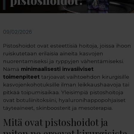
pistoshoidot?
09/02/2026
Pistoshoidot ovat esteettisiä hoitoja, joissa ihoon
ruiskutetaan erilaisia aineita kasvojen
nuorentamiseksi ja ryppyjen vähentämiseksi.
Nämä
minimaalisesti invasiiviset
toimenpiteet
tarjoavat vaihtoehdon kirurgisille
kasvojenkohotuksille ilman leikkaushaavoja tai
pitkää toipumisaikaa. Yleisimpiä pistoshoitoja
ovat botuliinitoksiini, hyaluronihappopohjaiset
täyteaineet, skinboosterit ja mesoterapia.
Mitä ovat pistoshoidot ja
miten ne eroavat kirurgisista