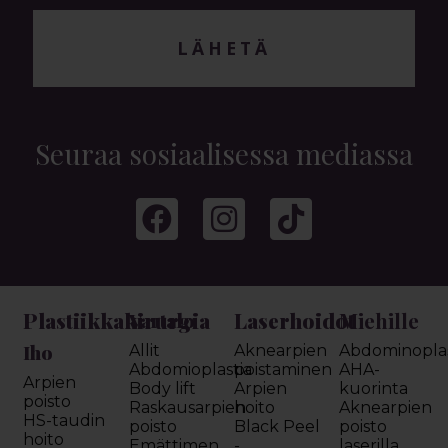
LÄHETÄ
Seuraa sosiaalisessa mediassa
Plastiikkakirurgia
Laserhoidot
Miehille
Vartalo
Iho
Allit
Aknearpien
Abdominoplas
Abdomioplastia
poistaminen
AHA-
Arpien
Body lift
Arpien
kuorinta
poisto
Raskausarpien
hoito
Aknearpien
HS-taudin
poisto
Black Peel
poisto
hoito
Emättimen
-
laserilla