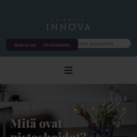
Ajanvaraus
Etävastaanotto
Mitä ovat