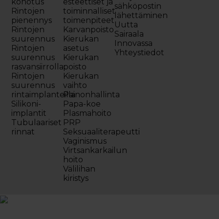
kohotus
esteettiset ja
sähköpostin
Rintojen
toiminnalliset
lähettäminen
pienennys
toimenpiteet
Uutta
Rintojen
Karvanpoisto
Sairaala
suurennus
Kierukan
Innovassa
Rintojen
asetus
Yhteystiedot
suurennus
Kierukan
rasvansiirrolla
poisto
Rintojen
Kierukan
suurennus
vaihto
rintaimplanteilla
Painonhallinta
Silikoni-
Papa-koe
implantit
Plasmahoito
Tubulaariset
PRP
rinnat
Seksuaaliterapeutti
Vaginismus
Virtsankarkailun
hoito
Välilihan
kiristys