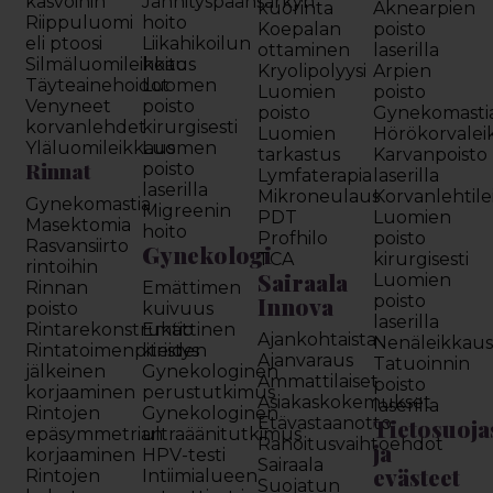
kasvoihin
Jännityspäänsärkyn
kuorinta
Aknearpien
Riippuluomi
hoito
Koepalan
poisto
eli ptoosi
Liikahikoilun
ottaminen
laserilla
Silmäluomileikkaus
hoito
Kryolipolyysi
Arpien
Täyteainehoidot
Luomen
Luomien
poisto
Venyneet
poisto
poisto
Gynekomasti
korvanlehdet
kirurgisesti
Luomien
Hörökorvalei
Yläluomileikkaus
Luomen
tarkastus
Karvanpoisto
Rinnat
poisto
Lymfaterapia
laserilla
laserilla
Mikroneulaus
Korvanlehtil
Gynekomastia
Migreenin
PDT
Luomien
Masektomia
hoito
Profhilo
poisto
Rasvansiirto
Gynekologi
TCA
kirurgisesti
rintoihin
Sairaala
Luomien
Rinnan
Emättimen
Innova
poisto
poisto
kuivuus
laserilla
Rintarekonstruktio
Emättinen
Ajankohtaista
Nenäleikkau
Rintatoimenpiteiden
kiristys
Ajanvaraus
Tatuoinnin
jälkeinen
Gynekologinen
Ammattilaiset
poisto
korjaaminen
perustutkimus
Asiakaskokemukset
laserilla
Rintojen
Gynekologinen
Etävastaanotto
Tietosuoja
epäsymmetrian
ultraäänitutkimus
Rahoitusvaihtoehdot
ja
korjaaminen
HPV-testi
Sairaala
evästeet
Rintojen
Intiimialueen
Suojatun