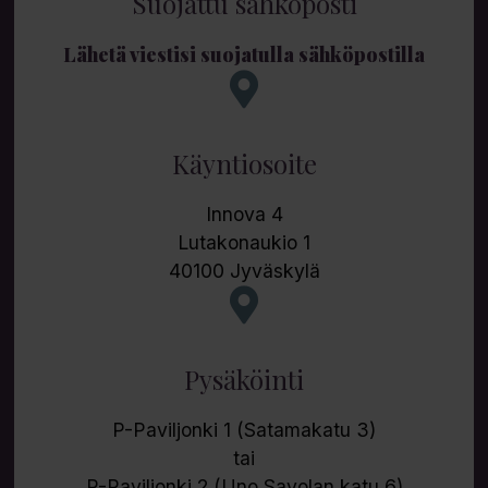
Suojattu sähköposti
Lähetä viestisi suojatulla sähköpostilla
Käyntiosoite
Innova 4
Lutakonaukio 1
40100 Jyväskylä
Pysäköinti
P-Paviljonki 1 (Satamakatu 3)
tai
P-Paviljonki 2 (Uno Savolan katu 6)