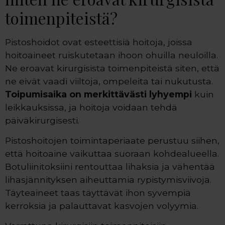
toimenpiteistä?
Pistoshoidot ovat esteettisiä hoitoja, joissa
hoitoaineet ruiskutetaan ihoon ohuilla neuloilla.
Ne eroavat kirurgisista toimenpiteistä siten, että
ne eivät vaadi viiltoja, ompeleita tai nukutusta.
Toipumisaika on merkittävästi lyhyempi
kuin
leikkauksissa, ja hoitoja voidaan tehdä
päiväkirurgisesti.
Pistoshoitojen toimintaperiaate perustuu siihen,
että hoitoaine vaikuttaa suoraan kohdealueella.
Botuliinitoksiini rentouttaa lihaksia ja vähentää
lihasjännityksen aiheuttamia rypistymisviivoja.
Täyteaineet taas täyttävät ihon syvempiä
kerroksia ja palauttavat kasvojen volyymia.