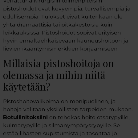
Verrattuna kirurgisiin toimenpiteisiin
pistoshoidot ovat kevyempiä, turvallisempia ja
edullisempia. Tulokset eivät kuitenkaan ole
yhtä dramaattisia tai pitkäkestoisia kuin
leikkauksissa. Pistoshoidot sopivat erityisen
hyvin ennaltaehkäisevään kauneushoitoon ja
lievien ikääntymismerkkien korjaamiseen.
Millaisia pistoshoitoja on
olemassa ja mihin niitä
käytetään?
Pistoshoitovalikoima on monipuolinen, ja
hoitoja valitaan yksilöllisten tarpeiden mukaan.
Botuliinitoksiini
on tehokas hoito otsarypyille,
kulmarypyille ja silmänympärysrypyille. Se
estää lihasten supistumista ja tasoittaa jo