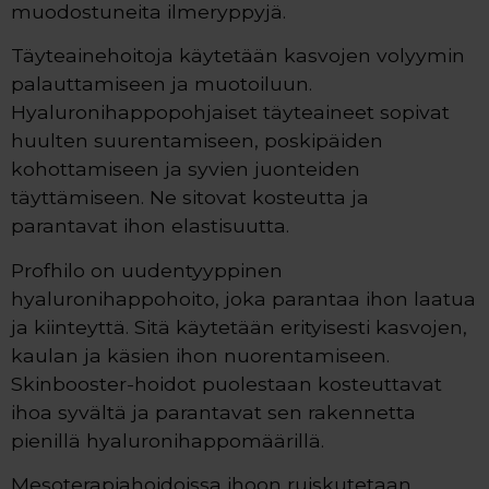
muodostuneita ilmeryppyjä.
Täyteainehoitoja käytetään kasvojen volyymin
palauttamiseen ja muotoiluun.
Hyaluronihappopohjaiset täyteaineet sopivat
huulten suurentamiseen, poskipäiden
kohottamiseen ja syvien juonteiden
täyttämiseen. Ne sitovat kosteutta ja
parantavat ihon elastisuutta.
Profhilo on uudentyyppinen
hyaluronihappohoito, joka parantaa ihon laatua
ja kiinteyttä. Sitä käytetään erityisesti kasvojen,
kaulan ja käsien ihon nuorentamiseen.
Skinbooster-hoidot puolestaan kosteuttavat
ihoa syvältä ja parantavat sen rakennetta
pienillä hyaluronihappomäärillä.
Mesoterapiahoidoissa ihoon ruiskutetaan