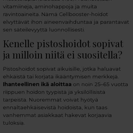
vitamiineja, aminohappoja ja muita
ravintoaineita. Nämä Cellbooster-hoidot
elvyttävät ihon aineenvaihduntaa ja parantavat
sen säteilevyyttä luonnollisesti.
Kenelle pistoshoidot sopivat
ja milloin niitä ei suositella?
Pistoshoidot sopivat aikuisille, jotka haluavat
ehkäistä tai korjata ikääntymisen merkkejä.
Ihanteellinen ikä aloittaa
on noin 25–65 vuotta
riippuen hoidon tyypistä ja yksilöllisistä
tarpeista. Nuoremmat voivat hyötyä
ennaltaehkäisevistä hoidoista, kun taas
vanhemmat asiakkaat hakevat korjaavia
tuloksia.