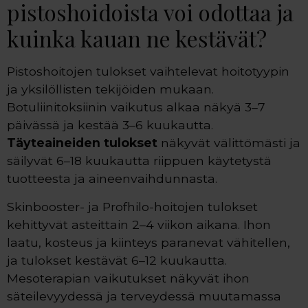
pistoshoidoista voi odottaa ja
kuinka kauan ne kestävät?
Pistoshoitojen tulokset vaihtelevat hoitotyypin
ja yksilöllisten tekijöiden mukaan.
Botuliinitoksiinin vaikutus alkaa näkyä 3–7
päivässä ja kestää 3–6 kuukautta.
Täyteaineiden tulokset
näkyvät välittömästi ja
säilyvät 6–18 kuukautta riippuen käytetystä
tuotteesta ja aineenvaihdunnasta.
Skinbooster- ja Profhilo-hoitojen tulokset
kehittyvät asteittain 2–4 viikon aikana. Ihon
laatu, kosteus ja kiinteys paranevat vähitellen,
ja tulokset kestävät 6–12 kuukautta.
Mesoterapian vaikutukset näkyvät ihon
säteilevyydessä ja terveydessä muutamassa