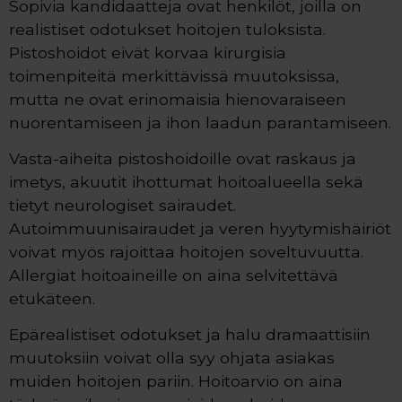
Sopivia kandidaatteja ovat henkilöt, joilla on
realistiset odotukset hoitojen tuloksista.
Pistoshoidot eivät korvaa kirurgisia
toimenpiteitä merkittävissä muutoksissa,
mutta ne ovat erinomaisia hienovaraiseen
nuorentamiseen ja ihon laadun parantamiseen.
Vasta-aiheita pistoshoidoille ovat raskaus ja
imetys, akuutit ihottumat hoitoalueella sekä
tietyt neurologiset sairaudet.
Autoimmuunisairaudet ja veren hyytymishäiriöt
voivat myös rajoittaa hoitojen soveltuvuutta.
Allergiat hoitoaineille on aina selvitettävä
etukäteen.
Epärealistiset odotukset ja halu dramaattisiin
muutoksiin voivat olla syy ohjata asiakas
muiden hoitojen pariin. Hoitoarvio on aina