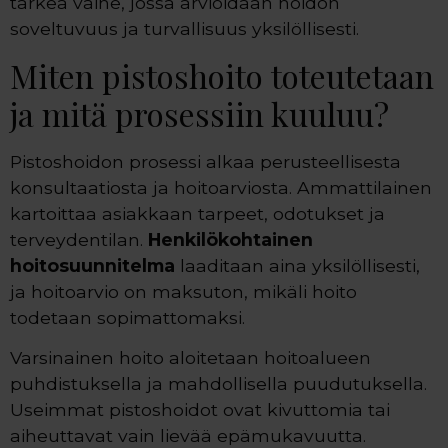
tärkeä vaihe, jossa arvioidaan hoidon
soveltuvuus ja turvallisuus yksilöllisesti.
Miten pistoshoito toteutetaan
ja mitä prosessiin kuuluu?
Pistoshoidon prosessi alkaa perusteellisesta
konsultaatiosta ja hoitoarviosta. Ammattilainen
kartoittaa asiakkaan tarpeet, odotukset ja
terveydentilan.
Henkilökohtainen
hoitosuunnitelma
laaditaan aina yksilöllisesti,
ja hoitoarvio on maksuton, mikäli hoito
todetaan sopimattomaksi.
Varsinainen hoito aloitetaan hoitoalueen
puhdistuksella ja mahdollisella puudutuksella.
Useimmat pistoshoidot ovat kivuttomia tai
aiheuttavat vain lievää epämukavuutta.