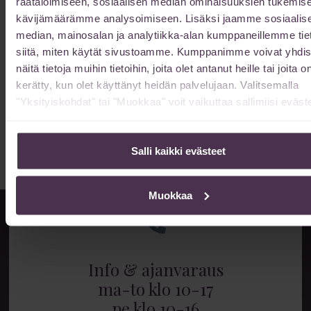
räätälöimiseen, sosiaalisen median ominaisuuksien tukemise
Lue lisää »
kävijämäärämme analysoimiseen. Lisäksi jaamme sosiaalis
median, mainosalan ja analytiikka-alan kumppaneillemme tie
siitä, miten käytät sivustoamme. Kumppanimme voivat yhdis
Kuinka kauan vatsan muotoilun toipuminen
näitä tietoja muihin tietoihin, joita olet antanut heille tai joita o
kestää?
kerätty, kun olet käyttänyt heidän palvelujaan. Valitsemalla
13/02/2026
"Yksityiskohdat" tai "Muokkaa" voit vaikuttaa sallimiisi eväste
Vatsan muotoilun toipuminen kestää 6-12 kuukautta kokonaan.
Lue toipumisajan vaiheet ja nopeuttamiskeinot.
Lue lisää »
Salli kaikki evästeet
Muokkaa
Info & ajanvaraus
ma-to klo 10-17
pe klo 10-16