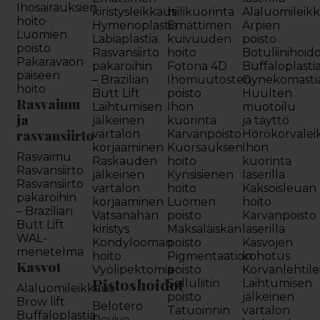
Ihosairauksien
kiristysleikkaus
hiilikuorinta
Alaluomileik
hoito
Hymenoplastia
Emättimen
Arpien
Luomien
Labiaplastia
kuivuuden
poisto
poisto
Rasvansiirto
hoito
Botuliinihoid
Pakaravaon
pakaroihin
Fotona 4D
Buffaloplasti
paiseen
– Brazilian
Ihomuutosten
Gynekomasti
hoito
Butt Lift
poisto
Huulten
Rasvaimu
Laihtumisen
Ihon
muotoilu
ja
jälkeinen
kuorinta
ja täyttö
rasvansiirto
vartalon
Karvanpoisto
Hörökorvalei
korjaaminen
Kuorsauksen
Ihon
Rasvaimu
Raskauden
hoito
kuorinta
Rasvansiirto
jälkeinen
Kynsisienen
laserilla
Rasvansiirto
vartalon
hoito
Kaksoisleuan
pakaroihin
korjaaminen
Luomen
hoito
– Brazilian
Vatsanahan
poisto
Karvanpoisto
Butt Lift
kiristys
Maksaläiskän
laserilla
WAL-
Kondylooman
poisto
Kasvojen
menetelmä
hoito
Pigmentaation
kohotus
Kasvot
Vyölipektomia
poisto
Korvanlehtil
Pistoshoidot
Selluliitin
Laihtumisen
Alaluomileikkaus
poisto
jälkeinen
Brow lift
Belotero
Tatuoinnin
vartalon
Buffaloplastia
Revive -