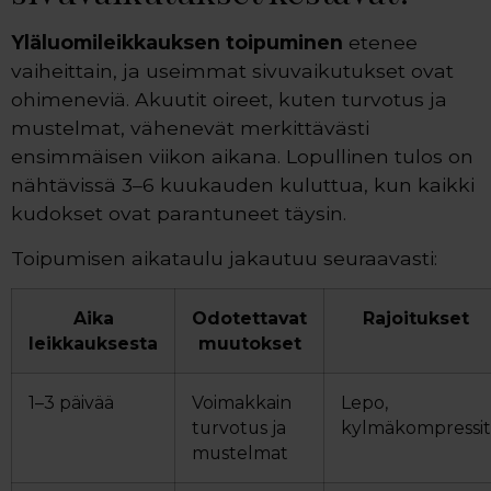
Yläluomileikkauksen toipuminen
etenee
vaiheittain, ja useimmat sivuvaikutukset ovat
ohimeneviä. Akuutit oireet, kuten turvotus ja
mustelmat, vähenevät merkittävästi
ensimmäisen viikon aikana. Lopullinen tulos on
nähtävissä 3–6 kuukauden kuluttua, kun kaikki
kudokset ovat parantuneet täysin.
Toipumisen aikataulu jakautuu seuraavasti:
Aika
Odotettavat
Rajoitukset
leikkauksesta
muutokset
1–3 päivää
Voimakkain
Lepo,
turvotus ja
kylmäkompressit
mustelmat