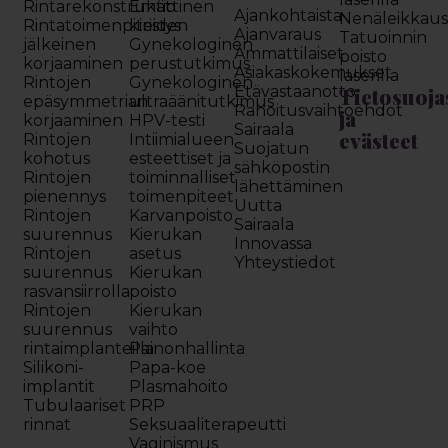
Rintarekonstruktio
Emättinen
Ajankohtaista
Nenäleikkau
Rintatoimenpiteiden
kiristys
Ajanvaraus
Tatuoinnin
jälkeinen
Gynekologinen
Ammattilaiset
poisto
korjaaminen
perustutkimus
Asiakaskokemukset
laserilla
Rintojen
Gynekologinen
Etävastaanotto
Tietosuoja
epäsymmetrian
ultraäänitutkimus
Rahoitusvaihtoehdot
ja
korjaaminen
HPV-testi
Sairaala
evästeet
Rintojen
Intiimialueen
Suojatun
kohotus
esteettiset ja
sähköpostin
Rintojen
toiminnalliset
lähettäminen
pienennys
toimenpiteet
Uutta
Rintojen
Karvanpoisto
Sairaala
suurennus
Kierukan
Innovassa
Rintojen
asetus
Yhteystiedot
suurennus
Kierukan
rasvansiirrolla
poisto
Rintojen
Kierukan
suurennus
vaihto
rintaimplanteilla
Painonhallinta
Silikoni-
Papa-koe
implantit
Plasmahoito
Tubulaariset
PRP
rinnat
Seksuaaliterapeutti
Vaginismus