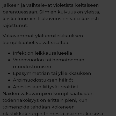
jälkeen ja vaihtelevat violetista keltaiseen
parantuessaan. Silmien kuivuus on yleistä,
koska luomien liikkuvuus on väliaikaisesti
rajoittunut.
Vakavammat yläluomileikkauksen
komplikaatiot voivat sisältää:
Infektion leikkausalueella
Verenvuodon tai hematooman
muodostumisen
Epäsymmetrian tai ylileikkauksen
Arpimuodostuksen häiriöt
Anestesiaan liittyvät reaktiot
Näiden vakavampien komplikaatioiden
todennäköisyys on erittäin pieni, kun
toimenpide tehdään kokeneen
plastiikkakirurgin toimesta asianmukaisissa