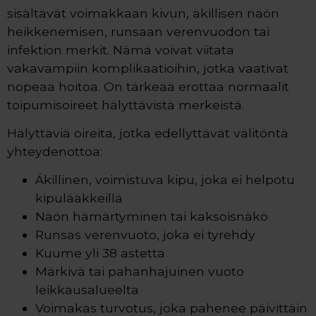
sisältävät voimakkaan kivun, äkillisen näön
heikkenemisen, runsaan verenvuodon tai
infektion merkit. Nämä voivat viitata
vakavampiin komplikaatioihin, jotka vaativat
nopeaa hoitoa. On tärkeää erottaa normaalit
toipumisoireet hälyttävistä merkeistä.
Hälyttäviä oireita, jotka edellyttävät välitöntä
yhteydenottoa:
Äkillinen, voimistuva kipu, joka ei helpotu
kipulääkkeillä
Näön hämärtyminen tai kaksoisnäkö
Runsas verenvuoto, joka ei tyrehdy
Kuume yli 38 astetta
Märkivä tai pahanhajuinen vuoto
leikkausalueelta
Voimakas turvotus, joka pahenee päivittäin