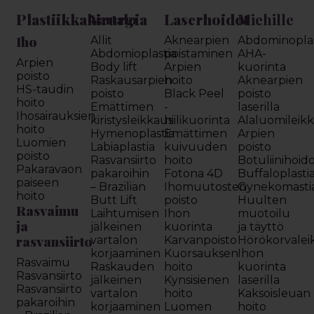
Plastiikkakirurgia
Laserhoidot
Miehille
Vartalo
Iho
Allit
Aknearpien
Abdominoplas
Abdomioplastia
poistaminen
AHA-
Arpien
Body lift
Arpien
kuorinta
poisto
Raskausarpien
hoito
Aknearpien
HS-taudin
poisto
Black Peel
poisto
hoito
Emättimen
-
laserilla
Ihosairauksien
kiristysleikkaus
hiilikuorinta
Alaluomileik
hoito
Hymenoplastia
Emättimen
Arpien
Luomien
Labiaplastia
kuivuuden
poisto
poisto
Rasvansiirto
hoito
Botuliinihoid
Pakaravaon
pakaroihin
Fotona 4D
Buffaloplasti
paiseen
– Brazilian
Ihomuutosten
Gynekomasti
hoito
Butt Lift
poisto
Huulten
Rasvaimu
Laihtumisen
Ihon
muotoilu
ja
jälkeinen
kuorinta
ja täyttö
rasvansiirto
vartalon
Karvanpoisto
Hörökorvalei
korjaaminen
Kuorsauksen
Ihon
Rasvaimu
Raskauden
hoito
kuorinta
Rasvansiirto
jälkeinen
Kynsisienen
laserilla
Rasvansiirto
vartalon
hoito
Kaksoisleuan
pakaroihin
korjaaminen
Luomen
hoito