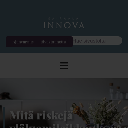
Ajanvaraus
Etävastaanotto
Mitä riskejä