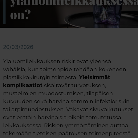
yläluomileikkauksess
on?
20/03/2026
Yläluomileikkauksen riskit ovat yleensä
vähäisiä, kun toimenpide tehdään kokeneen
plastiikkakirurgin toimesta.
Yleisimmät
komplikaatiot
sisältävät turvotuksen,
mustelmien muodostumisen, tilapäisen
kuivuuden sekä harvinaisemmin infektioriskin
tai arpimuodostuksen. Vakavat sivuvaikutukset
ovat erittäin harvinaisia oikein toteutetussa
leikkauksessa. Riskien ymmärtäminen auttaa
tekemään tietoisen päätöksen toimenpiteestä.