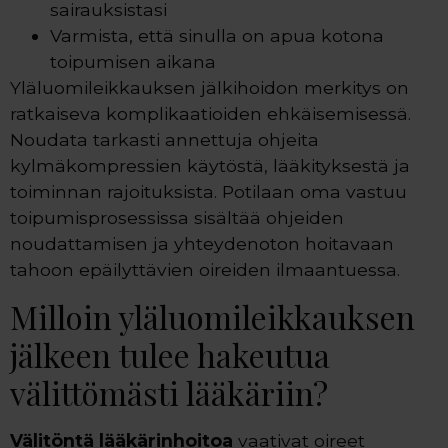
sairauksistasi
Varmista, että sinulla on apua kotona
toipumisen aikana
Yläluomileikkauksen jälkihoidon merkitys on
ratkaiseva komplikaatioiden ehkäisemisessä.
Noudata tarkasti annettuja ohjeita
kylmäkompressien käytöstä, lääkityksestä ja
toiminnan rajoituksista. Potilaan oma vastuu
toipumisprosessissa sisältää ohjeiden
noudattamisen ja yhteydenoton hoitavaan
tahoon epäilyttävien oireiden ilmaantuessa.
Milloin yläluomileikkauksen
jälkeen tulee hakeutua
välittömästi lääkäriin?
Välitöntä lääkärinhoitoa
vaativat oireet