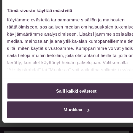
Mistä tunnistaa oikeasti kokeneen ja taitavan,
kasvonkohotuksia tekevän plastiikkakirurgin?
Tämä sivusto käyttää evästeitä
19/02/2026
Käytämme evästeitä tarjoamamme sisällön ja mainosten
Plastiikkakirurgi Kristiina Hietanen vastaa: ”Minulta kysytään tätä
räätälöimiseen, sosiaalisen median ominaisuuksien tukemise
aika usein. Kysymys on hyvin olennainen. mutta en usko, että
kävijämäärämme analysoimiseen. Lisäksi jaamme sosiaalis
olisin tehnyt yhtäkään täysin onnistunutta kasvojenkohotusta
median, mainosalan ja analytiikka-alan kumppaneillemme tie
ilman laaja-alaista
siitä, miten käytät sivustoamme. Kumppanimme voivat yhdis
Lue lisää »
näitä tietoja muihin tietoihin, joita olet antanut heille tai joita o
kerätty, kun olet käyttänyt heidän palvelujaan. Valitsemalla
"Yksityiskohdat" tai "Muokkaa" voit vaikuttaa sallimiisi eväste
Kuinka kauan vatsan muotoilun toipuminen
kestää?
13/02/2026
Salli kaikki evästeet
Vatsan muotoilun toipuminen kestää 6-12 kuukautta kokonaan.
Lue toipumisajan vaiheet ja nopeuttamiskeinot.
Muokkaa
Lue lisää »