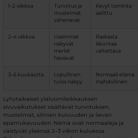
1–2 viikkoa
Turvotus ja
Kevyt toiminta
mustelmat
sallittu
vähenevät
2–4 viikkoa
Useimmat
Raskasta
näkyvät
liikuntaa
merkit
vältettävä
häviävät
3–6 kuukautta
Lopullinen
Normaali elämä
tulos näkyy
mahdollinen
Lyhytaikaiset yläluomileikkauksen
sivuvaikutukset sisältävät turvotuksen,
mustelmat, silmien kuivuuden ja lievän
epämukavuuden. Nämä ovat normaaleja ja
väistyvät yleensä 2–3 viikon kuluessa.