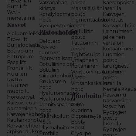
– Brazilian
Vatsanahan
poisto
Karvanpoisto
Butt Lift
kiristys
Maksaläiskän
laserilla
WAL-
Kondylooman
poisto
Kasvojen
menetelmä
hoito
Pigmentaation
kohotus
Kasvot
Vyölipektomia
poisto
Korvanlehtil
Pistoshoidot
Selluliitin
Laihtumisen
Alaluomileikkaus
poisto
jälkeinen
Brow lift
Belotero
Tatuoinnin
vartalon
Buffaloplastia
Revive -
poisto
korjaaminen
Ectropium
tuotteet
TightSculpt
Luomien
Entropium
Biorevitalisaatio
Uniapnean
poisto
Face lift
Botuliinihoidot
hoitaminen
kirurgisesti
Frontal lift
Botuliini
Verisuonimuutosten
Luomien
Huulien
sairaudenhoidossa
poisto
poisto
täyttö
Bruksismin
Virtsankarkailun
laserilla
Huulten
hoito
hoito
Nenäleikkau
muotoilu
Hyaluronihappo
Ihonhoito
Rasvaimu
Hörökorvat
Hyaluronidaasi
Rasvansiirto
Kaksoisleuan
Jännityspäänsäryn
AHA-
kasvoihin
poistaminen
hoito
kuorinta
Ryppyjen
Kasvojenkohotus
Liikahikoilun
Biopsianäyte
poisto
Kaulankohotus
hoito
Booty
laserilla
Korvanlehtien
Plasmahoito
Boost
Ryppyjen
arpikorjaukset
Profhilo
Cryolipo
poisto