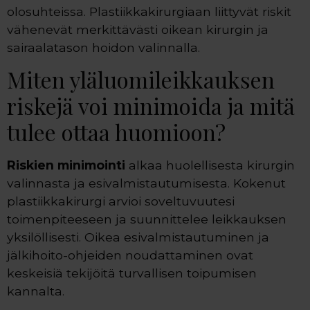
olosuhteissa. Plastiikkakirurgiaan liittyvät riskit
vähenevät merkittävästi oikean kirurgin ja
sairaalatason hoidon valinnalla.
Miten yläluomileikkauksen
riskejä voi minimoida ja mitä
tulee ottaa huomioon?
Riskien minimointi
alkaa huolellisesta kirurgin
valinnasta ja esivalmistautumisesta. Kokenut
plastiikkakirurgi arvioi soveltuvuutesi
toimenpiteeseen ja suunnittelee leikkauksen
yksilöllisesti. Oikea esivalmistautuminen ja
jälkihoito-ohjeiden noudattaminen ovat
keskeisiä tekijöitä turvallisen toipumisen
kannalta.