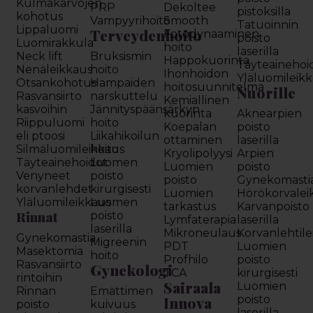
Kulmakarvojen
PRP
Dekoltee
pistoksilla
kohotus
Vampyyrihoito
Smooth
Tatuoinnin
Lippaluomi
Terveydenhoito
Fotodynaaminen
poisto
Luomirakkula
hoito
laserilla
Neck lift
Bruksismin
Happokuorinta
Täyteainehoi
Nenäleikkaus
hoito
Ihonhoidon
Yläluomileik
Otsankohotus
Hampaiden
hoitosuunnitelma
Nuorille
Rasvansiirto
narskuttelu
Kemiallinen
kasvoihin
Jännityspäänsärkyn
kuorinta
Aknearpien
Riippuluomi
hoito
Koepalan
poisto
eli ptoosi
Liikahikoilun
ottaminen
laserilla
Silmäluomileikkaus
hoito
Kryolipolyysi
Arpien
Täyteainehoidot
Luomen
Luomien
poisto
Venyneet
poisto
poisto
Gynekomasti
korvanlehdet
kirurgisesti
Luomien
Hörökorvalei
Yläluomileikkaus
Luomen
tarkastus
Karvanpoisto
Rinnat
poisto
Lymfaterapia
laserilla
laserilla
Mikroneulaus
Korvanlehtil
Gynekomastia
Migreenin
PDT
Luomien
Masektomia
hoito
Profhilo
poisto
Rasvansiirto
Gynekologi
TCA
kirurgisesti
rintoihin
Sairaala
Luomien
Rinnan
Emättimen
Innova
poisto
poisto
kuivuus
laserilla