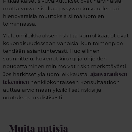
Pitkäaikaiset sivuvaikutukset ovat harvinaisia,
mutta voivat sisältää pysyvän kuivuuden tai
hienovaraisia muutoksia silmäluomien
toiminnassa.
Yläluomileikkauksen riskit ja komplikaatiot ovat
kokonaisuudessaan vähäisiä, kun toimenpide
tehdään asiantuntevasti. Huolellinen
suunnittelu, kokenut kirurgi ja ohjeiden
noudattaminen minimoivat riskit merkittävästi.
ajanvarauksen
Jos harkitset yläluomileikkausta,
tekeminen
henkilökohtaiseen konsultaatioon
auttaa arvioimaan yksilölliset riskisi ja
odotuksesi realistisesti.
Muita uutisia