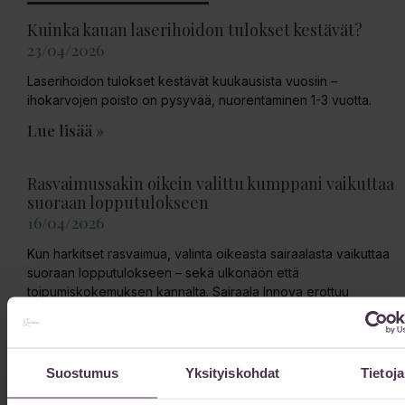
Kuinka kauan laserihoidon tulokset kestävät?
23/04/2026
Laserihoidon tulokset kestävät kuukausista vuosiin –
ihokarvojen poisto on pysyvää, nuorentaminen 1-3 vuotta.
Lue lisää »
Rasvaimussakin oikein valittu kumppani vaikuttaa
suoraan lopputulokseen
16/04/2026
Kun harkitset rasvaimua, valinta oikeasta sairaalasta vaikuttaa
suoraan lopputulokseen – sekä ulkonäön että
toipumiskokemuksen kannalta. Sairaala Innova erottuu
tarjoamalla yksilöllisesti räätälöityä hoitoa modernin teknologian
avulla.
Lue lisää »
Suostumus
Yksityiskohdat
Tietoja