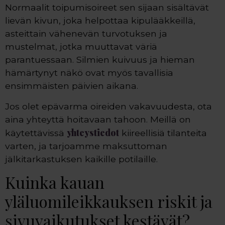
Normaalit toipumisoireet sen sijaan sisältävät
lievän kivun, joka helpottaa kipulääkkeillä,
asteittain vähenevän turvotuksen ja
mustelmat, jotka muuttavat väriä
parantuessaan. Silmien kuivuus ja hieman
hämärtynyt näkö ovat myös tavallisia
ensimmäisten päivien aikana.
Jos olet epävarma oireiden vakavuudesta, ota
aina yhteyttä hoitavaan tahoon. Meillä on
yhteystiedot
käytettävissä
kiireellisiä tilanteita
varten, ja tarjoamme maksuttoman
jälkitarkastuksen kaikille potilaille.
Kuinka kauan
yläluomileikkauksen riskit ja
sivuvaikutukset kestävät?