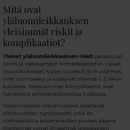
Mitä ovat
yläluomileikkauksen
yleisimmät riskit ja
komplikaatiot?
Yleiset yläluomileikkauksen riskit
jakautuvat
lieviin ja vakavampiin komplikaatioihin. Lievät
sivuvaikutukset, kuten turvotus ja mustelmat,
ovat normaaleja ja väistyvät yleensä 1–2 viikon
kuluessa. Vakavammat komplikaatiot ovat
harvinaisia ammattitaitoisessa hoidossa.
Tavanomaiset toipumisoireet sisältävät
silmäluomien turvotuksen, joka on
voimakkainta ensimmäisten päivien aikana.
Mustelmat voivat ilmaantua leikkauksen