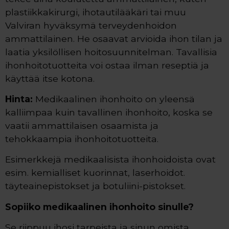
plastiikkakirurgi, ihotautilääkäri tai muu
Valviran hyväksymä terveydenhoidon
ammattilainen. He osaavat arvioida ihon tilan ja
laatia yksilöllisen hoitosuunnitelman. Tavallisia
ihonhoitotuotteita voi ostaa ilman reseptiä ja
käyttää itse kotona.
Hinta:
Medikaalinen ihonhoito on yleensä
kalliimpaa kuin tavallinen ihonhoito, koska se
vaatii ammattilaisen osaamista ja
tehokkaampia ihonhoitotuotteita.
Esimerkkejä medikaalisista ihonhoidoista ovat
esim. kemialliset kuorinnat, laserhoidot.
täyteainepistokset ja botuliini-pistokset.
Sopiiko medikaalinen ihonhoito sinulle?
Se riippuu ihosi tarpeista ja sinun omista