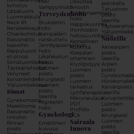
PRP
Dekoltee
pistoksilla
kohotus
Vampyyrihoito
Smooth
Tatuoinnin
Lippaluomi
Terveydenhoito
Fotodynaaminen
poisto
Luomirakkula
hoito
laserilla
Neck lift
Bruksismin
Happokuorinta
Täyteainehoi
Nenäleikkaus
hoito
Ihonhoidon
Yläluomileik
Otsankohotus
Hampaiden
hoitosuunnitelma
Nuorille
Rasvansiirto
narskuttelu
Kemiallinen
kasvoihin
Jännityspäänsärkyn
kuorinta
Aknearpien
Riippuluomi
hoito
Koepalan
poisto
eli ptoosi
Liikahikoilun
ottaminen
laserilla
Silmäluomileikkaus
hoito
Kryolipolyysi
Arpien
Täyteainehoidot
Luomen
Luomien
poisto
Venyneet
poisto
poisto
Gynekomasti
korvanlehdet
kirurgisesti
Luomien
Hörökorvalei
Yläluomileikkaus
Luomen
tarkastus
Karvanpoisto
Rinnat
poisto
Lymfaterapia
laserilla
laserilla
Mikroneulaus
Korvanlehtil
Gynekomastia
Migreenin
PDT
Luomien
Masektomia
hoito
Profhilo
poisto
Rasvansiirto
Gynekologi
TCA
kirurgisesti
rintoihin
Sairaala
Luomien
Rinnan
Emättimen
Innova
poisto
poisto
kuivuus
laserilla