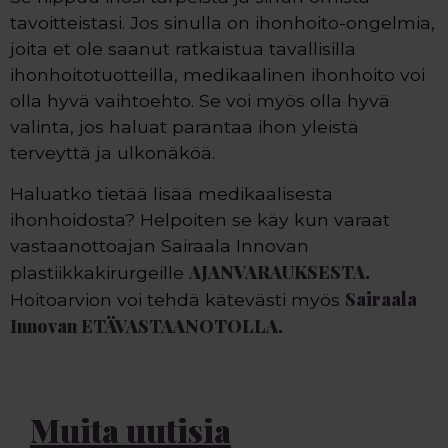
tavoitteistasi. Jos sinulla on ihonhoito-ongelmia,
joita et ole saanut ratkaistua tavallisilla
ihonhoitotuotteilla, medikaalinen ihonhoito voi
olla hyvä vaihtoehto. Se voi myös olla hyvä
valinta, jos haluat parantaa ihon yleistä
terveyttä ja ulkonäköä.
Haluatko tietää lisää medikaalisesta
ihonhoidosta? Helpoiten se käy kun varaat
vastaanottoajan Sairaala Innovan
AJANVARAUKSESTA.
plastiikkakirurgeille
Sairaala
Hoitoarvion voi tehdä kätevästi myös
Innovan ETÄVASTAANOTOLLA.
Muita uutisia