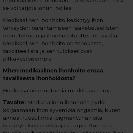
medikaalisen ihonhoitoon ja selvitetään, mitä
se voi tarjota sinun ihollesi.
Medikaalinen ihonhoito keskittyy ihon
terveyden parantamiseen lääketieteellisten
menetelmien ja ihonhoitotuotteiden avulla.
Medikaalinen ihonhoito on tehokasta,
tavoitteellista ja sen tulokset ovat
pitkäkestoisempia.
Miten medikaalinen ihonhoito eroaa
tavallisesta ihonhoidosta?
Hoidoissa on muutamia merkittäviä eroja.
Tavoite:
Medikaalinen ihonhoito pyrkii
korjaamaan ihon syvempiä ongelmia, kuten
aknea, ruusufinniä, pigmenttihäiriöitä,
ikääntymisen merkkejä ja arpia. Kun taas