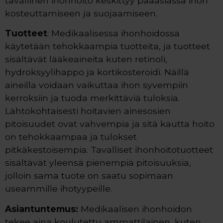
tavallinen ihonhoito keskittyy pääasiassa ihon
kosteuttamiseen ja suojaamiseen.
Tuotteet
: Medikaalisessa ihonhoidossa
käytetään tehokkaampia tuotteita, ja tuotteet
sisältävät lääkeaineita kuten retinoli,
hydroksyylihappo ja kortikosteroidi. Näillä
aineilla voidaan vaikuttaa ihon syvempiin
kerroksiin ja tuoda merkittäviä tuloksia.
Lähtökohtaisesti hoitavien ainesosien
pitoisuudet ovat vahvempia ja sitä kautta hoito
on tehokkaampaa ja tulokset
pitkäkestoisempia. Tavalliset ihonhoitotuotteet
sisältävät yleensä pienempiä pitoisuuksia,
jolloin sama tuote on saatu sopimaan
useammille ihotyypeille.
Asiantuntemus:
Medikaalisen ihonhoidon
tekee aina koulutettu ammattilainen, kuten