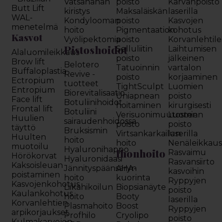
Vatsanahan
poisto
Karvanpoisto
Butt Lift
kiristys
Maksaläiskän
laserilla
WAL-
Kondylooman
poisto
Kasvojen
menetelmä
hoito
Pigmentaation
kohotus
Kasvot
Vyölipektomia
poisto
Korvanlehtil
Pistoshoidot
Selluliitin
Laihtumisen
Alaluomileikkaus
poisto
jälkeinen
Brow lift
Belotero
Tatuoinnin
vartalon
Buffaloplastia
Revive -
poisto
korjaaminen
Ectropium
tuotteet
TightSculpt
Luomien
Entropium
Biorevitalisaatio
Uniapnean
poisto
Face lift
Botuliinihoidot
hoitaminen
kirurgisesti
Frontal lift
Botuliini
Verisuonimuutosten
Luomien
Huulien
sairaudenhoidossa
poisto
poisto
täyttö
Bruksismin
Virtsankarkailun
laserilla
Huulten
hoito
hoito
Nenäleikkau
muotoilu
Hyaluronihappo
Ihonhoito
Rasvaimu
Hörökorvat
Hyaluronidaasi
Rasvansiirto
Kaksoisleuan
Jännityspäänsäryn
AHA-
kasvoihin
poistaminen
hoito
kuorinta
Ryppyjen
Kasvojenkohotus
Liikahikoilun
Biopsianäyte
poisto
Kaulankohotus
hoito
Booty
laserilla
Korvanlehtien
Plasmahoito
Boost
Ryppyjen
arpikorjaukset
Profhilo
Cryolipo
poisto
Kulmakarvojen