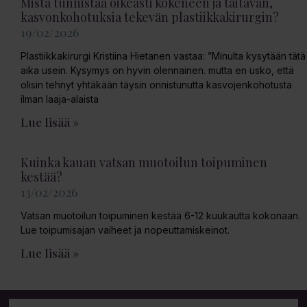
Mistä tunnistaa oikeasti kokeneen ja taitavan,
kasvonkohotuksia tekevän plastiikkakirurgin?
19/02/2026
Plastiikkakirurgi Kristiina Hietanen vastaa: ”Minulta kysytään tätä
aika usein. Kysymys on hyvin olennainen. mutta en usko, että
olisin tehnyt yhtäkään täysin onnistunutta kasvojenkohotusta
ilman laaja-alaista
Lue lisää »
Kuinka kauan vatsan muotoilun toipuminen
kestää?
13/02/2026
Vatsan muotoilun toipuminen kestää 6-12 kuukautta kokonaan.
Lue toipumisajan vaiheet ja nopeuttamiskeinot.
Lue lisää »