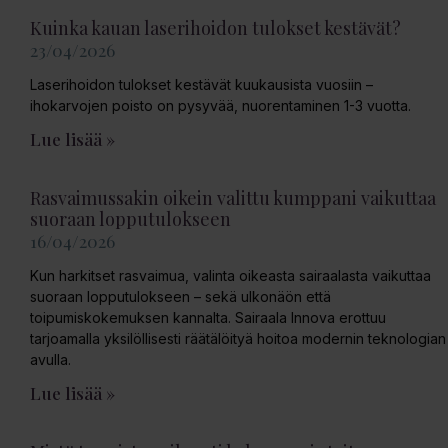
Kuinka kauan laserihoidon tulokset kestävät?
23/04/2026
Laserihoidon tulokset kestävät kuukausista vuosiin –
ihokarvojen poisto on pysyvää, nuorentaminen 1-3 vuotta.
Lue lisää »
Rasvaimussakin oikein valittu kumppani vaikuttaa
suoraan lopputulokseen
16/04/2026
Kun harkitset rasvaimua, valinta oikeasta sairaalasta vaikuttaa
suoraan lopputulokseen – sekä ulkonäön että
toipumiskokemuksen kannalta. Sairaala Innova erottuu
tarjoamalla yksilöllisesti räätälöityä hoitoa modernin teknologian
avulla.
Lue lisää »