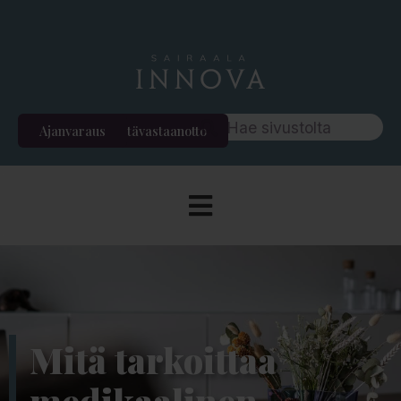
Ajanvaraus
Etävastaanotto
Mitä tarkoittaa