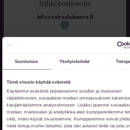
Sähköpostiosoite
info@sairaalainnova.fi
Suojattu sähköposti
Lähetä viestisi suojatulla sähköpostilla
Suostumus
Yksityiskohdat
Tietoja
Tämä sivusto käyttää evästeitä
Käyntiosoite
Käytämme evästeitä tarjoamamme sisällön ja mainosten
räätälöimiseen, sosiaalisen median ominaisuuksien tukemise
Innova 4
kävijämäärämme analysoimiseen. Lisäksi jaamme sosiaalis
Lutakonaukio 1
median, mainosalan ja analytiikka-alan kumppaneillemme tie
40100 Jyväskylä
siitä, miten käytät sivustoamme. Kumppanimme voivat yhdis
näitä tietoja muihin tietoihin, joita olet antanut heille tai joita o