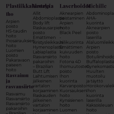
Plastiikkakirurgia
Laserhoidot
Miehille
Vartalo
Iho
Allit
Aknearpien
Abdominoplas
Abdomioplastia
poistaminen
AHA-
Arpien
Body lift
Arpien
kuorinta
poisto
Raskausarpien
hoito
Aknearpien
HS-taudin
poisto
Black Peel
poisto
hoito
Emättimen
-
laserilla
Ihosairauksien
kiristysleikkaus
hiilikuorinta
Alaluomileik
hoito
Hymenoplastia
Emättimen
Arpien
Luomien
Labiaplastia
kuivuuden
poisto
poisto
Rasvansiirto
hoito
Botuliinihoid
Pakaravaon
pakaroihin
Fotona 4D
Buffaloplasti
paiseen
– Brazilian
Ihomuutosten
Gynekomasti
hoito
Butt Lift
poisto
Huulten
Rasvaimu
Laihtumisen
Ihon
muotoilu
ja
jälkeinen
kuorinta
ja täyttö
rasvansiirto
vartalon
Karvanpoisto
Hörökorvalei
korjaaminen
Kuorsauksen
Ihon
Rasvaimu
Raskauden
hoito
kuorinta
Rasvansiirto
jälkeinen
Kynsisienen
laserilla
Rasvansiirto
vartalon
hoito
Kaksoisleuan
pakaroihin
korjaaminen
Luomen
hoito
– Brazilian