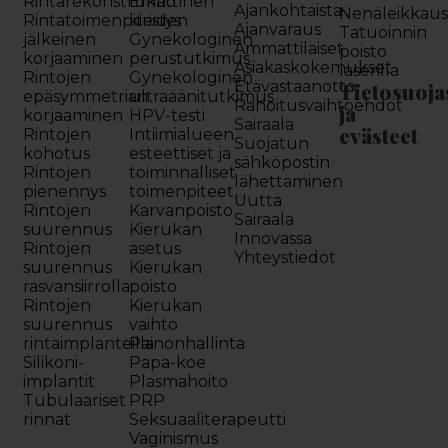
Rintarekonstruktio
Emättinen
Ajankohtaista
Nenäleikkau
Rintatoimenpiteiden
kiristys
Ajanvaraus
Tatuoinnin
jälkeinen
Gynekologinen
Ammattilaiset
poisto
korjaaminen
perustutkimus
Asiakaskokemukset
laserilla
Rintojen
Gynekologinen
Etävastaanotto
Tietosuoja
epäsymmetrian
ultraäänitutkimus
Rahoitusvaihtoehdot
ja
korjaaminen
HPV-testi
Sairaala
evästeet
Rintojen
Intiimialueen
Suojatun
kohotus
esteettiset ja
sähköpostin
Rintojen
toiminnalliset
lähettäminen
pienennys
toimenpiteet
Uutta
Rintojen
Karvanpoisto
Sairaala
suurennus
Kierukan
Innovassa
Rintojen
asetus
Yhteystiedot
suurennus
Kierukan
rasvansiirrolla
poisto
Rintojen
Kierukan
suurennus
vaihto
rintaimplanteilla
Painonhallinta
Silikoni-
Papa-koe
implantit
Plasmahoito
Tubulaariset
PRP
rinnat
Seksuaaliterapeutti
Vaginismus