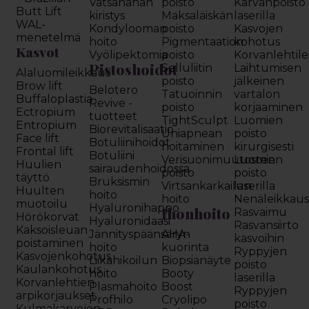
Vatsanahan
poisto
Karvanpoisto
Butt Lift
kiristys
Maksaläiskän
laserilla
WAL-
Kondylooman
poisto
Kasvojen
menetelmä
hoito
Pigmentaation
kohotus
Kasvot
Vyölipektomia
poisto
Korvanlehtil
Pistoshoidot
Selluliitin
Laihtumisen
Alaluomileikkaus
poisto
jälkeinen
Brow lift
Belotero
Tatuoinnin
vartalon
Buffaloplastia
Revive -
poisto
korjaaminen
Ectropium
tuotteet
TightSculpt
Luomien
Entropium
Biorevitalisaatio
Uniapnean
poisto
Face lift
Botuliinihoidot
hoitaminen
kirurgisesti
Frontal lift
Botuliini
Verisuonimuutosten
Luomien
Huulien
sairaudenhoidossa
poisto
poisto
täyttö
Bruksismin
Virtsankarkailun
laserilla
Huulten
hoito
hoito
Nenäleikkau
muotoilu
Hyaluronihappo
Ihonhoito
Rasvaimu
Hörökorvat
Hyaluronidaasi
Rasvansiirto
Kaksoisleuan
Jännityspäänsäryn
AHA-
kasvoihin
poistaminen
hoito
kuorinta
Ryppyjen
Kasvojenkohotus
Liikahikoilun
Biopsianäyte
poisto
Kaulankohotus
hoito
Booty
laserilla
Korvanlehtien
Plasmahoito
Boost
Ryppyjen
arpikorjaukset
Profhilo
Cryolipo
poisto
Kulmakarvojen