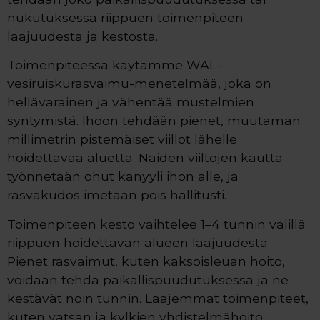
nukutuksessa riippuen toimenpiteen
laajuudesta ja kestosta.
Toimenpiteessä käytämme WAL-
vesiruiskurasvaimu-menetelmää, joka on
hellävarainen ja vähentää mustelmien
syntymistä. Ihoon tehdään pienet, muutaman
millimetrin pistemäiset viillot lähelle
hoidettavaa aluetta. Näiden viiltojen kautta
työnnetään ohut kanyyli ihon alle, ja
rasvakudos imetään pois hallitusti.
Toimenpiteen kesto vaihtelee 1–4 tunnin välillä
riippuen hoidettavan alueen laajuudesta.
Pienet rasvaimut, kuten kaksoisleuan hoito,
voidaan tehdä paikallispuudutuksessa ja ne
kestävät noin tunnin. Laajemmat toimenpiteet,
kuten vatsan ja kylkien yhdistelmähoito,