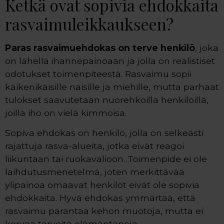
Ketkä ovat sopivia ehdokkaita
rasvaimuleikkaukseen?
Paras rasvaimuehdokas on terve henkilö
, joka
on lähellä ihannepainoaan ja jolla on realistiset
odotukset toimenpiteestä. Rasvaimu sopii
kaikenikäisille naisille ja miehille, mutta parhaat
tulokset saavutetaan nuorehkoilla henkilöillä,
joilla iho on vielä kimmoisa.
Sopiva ehdokas on henkilö, jolla on selkeästi
rajattuja rasva-alueita, jotka eivät reagoi
liikuntaan tai ruokavalioon. Toimenpide ei ole
laihdutusmenetelmä, joten merkittävää
ylipainoa omaavat henkilöt eivät ole sopivia
ehdokkaita. Hyvä ehdokas ymmärtää, että
rasvaimu parantaa kehon muotoja, mutta ei
korvaa terveitä elämäntapoja.