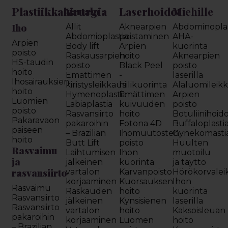
Plastiikkakirurgia
Laserhoidot
Miehille
Vartalo
Iho
Allit
Aknearpien
Abdominoplas
Abdomioplastia
poistaminen
AHA-
Arpien
Body lift
Arpien
kuorinta
poisto
Raskausarpien
hoito
Aknearpien
HS-taudin
poisto
Black Peel
poisto
hoito
Emättimen
-
laserilla
Ihosairauksien
kiristysleikkaus
hiilikuorinta
Alaluomileik
hoito
Hymenoplastia
Emättimen
Arpien
Luomien
Labiaplastia
kuivuuden
poisto
poisto
Rasvansiirto
hoito
Botuliinihoid
Pakaravaon
pakaroihin
Fotona 4D
Buffaloplasti
paiseen
– Brazilian
Ihomuutosten
Gynekomasti
hoito
Butt Lift
poisto
Huulten
Rasvaimu
Laihtumisen
Ihon
muotoilu
ja
jälkeinen
kuorinta
ja täyttö
rasvansiirto
vartalon
Karvanpoisto
Hörökorvalei
korjaaminen
Kuorsauksen
Ihon
Rasvaimu
Raskauden
hoito
kuorinta
Rasvansiirto
jälkeinen
Kynsisienen
laserilla
Rasvansiirto
vartalon
hoito
Kaksoisleuan
pakaroihin
korjaaminen
Luomen
hoito
– Brazilian