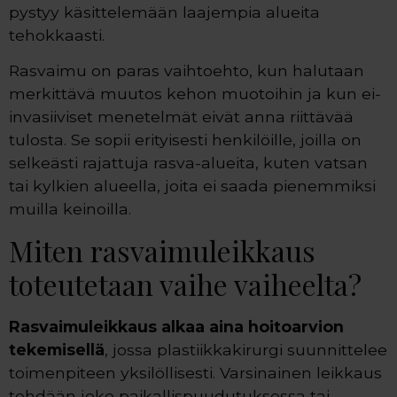
pystyy käsittelemään laajempia alueita
tehokkaasti.
Rasvaimu on paras vaihtoehto, kun halutaan
merkittävä muutos kehon muotoihin ja kun ei-
invasiiviset menetelmät eivät anna riittävää
tulosta. Se sopii erityisesti henkilöille, joilla on
selkeästi rajattuja rasva-alueita, kuten vatsan
tai kylkien alueella, joita ei saada pienemmiksi
muilla keinoilla.
Miten rasvaimuleikkaus
toteutetaan vaihe vaiheelta?
Rasvaimuleikkaus alkaa aina hoitoarvion
tekemisellä
, jossa plastiikkakirurgi suunnittelee
toimenpiteen yksilöllisesti. Varsinainen leikkaus
tehdään joko paikallispuudutuksessa tai