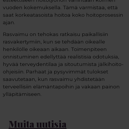
vuoden kokemuksella. Tämä varmistaa, että
saat korkeatasoista hoitoa koko hoitoprosessin
ajan.
Rasvaimu on tehokas ratkaisu paikallisiin
rasvakertymiin, kun se tehdään oikealle
henkilölle oikeaan aikaan. Toimenpiteen
onnistuminen edellyttää realistisia odotuksia,
hyvää terveydentilaa ja sitoutumista jälkihoito-
ohjeisiin. Parhaat ja pysyvimmät tulokset
saavutetaan, kun rasvaimu yhdistetään
terveellisiin elämäntapoihin ja vakaan painon
ylläpitämiseen.
Muita uutisia