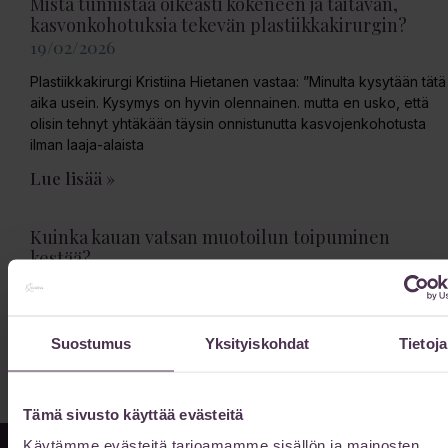
Mistä tunnistaa oikeasti kokeneen ja taitavan,
kasvonkohotuksia tekevän plastiikkakirurgin?
19/02/2026
Plastiikkakirurgi Kristiina Hietanen vastaa: ”Minulta kysytään tätä
aika usein. Kysymys on hyvin olennainen. mutta en usko, että
olisin tehnyt yhtäkään täysin onnistunutta kasvojenkohotusta
ilman laaja-alaista
Lue lisää »
Kuinka kauan vatsan muotoilun toipuminen
kestää?
13/02/2026
Vatsan muotoilun toipuminen kestää 6-12 kuukautta kokonaan.
Lue toipumisajan vaiheet ja nopeuttamiskeinot.
Suostumus
Yksityiskohdat
Tietoja
Lue lisää »
Tämä sivusto käyttää evästeitä
Käytämme evästeitä tarjoamamme sisällön ja mainosten