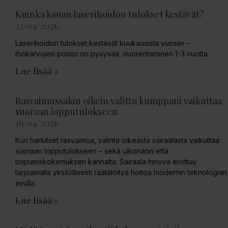
Kuinka kauan laserihoidon tulokset kestävät?
23/04/2026
Laserihoidon tulokset kestävät kuukausista vuosiin –
ihokarvojen poisto on pysyvää, nuorentaminen 1-3 vuotta.
Lue lisää »
Rasvaimussakin oikein valittu kumppani vaikuttaa
suoraan lopputulokseen
16/04/2026
Kun harkitset rasvaimua, valinta oikeasta sairaalasta vaikuttaa
suoraan lopputulokseen – sekä ulkonäön että
toipumiskokemuksen kannalta. Sairaala Innova erottuu
tarjoamalla yksilöllisesti räätälöityä hoitoa modernin teknologian
avulla.
Lue lisää »