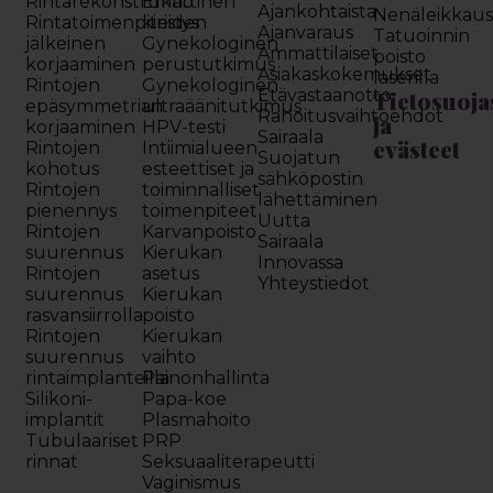
Rintarekonstruktio
Emättinen
Ajankohtaista
Nenäleikkau
Rintatoimenpiteiden
kiristys
Ajanvaraus
Tatuoinnin
jälkeinen
Gynekologinen
Ammattilaiset
poisto
korjaaminen
perustutkimus
Asiakaskokemukset
laserilla
Rintojen
Gynekologinen
Etävastaanotto
Tietosuoja
epäsymmetrian
ultraäänitutkimus
Rahoitusvaihtoehdot
ja
korjaaminen
HPV-testi
Sairaala
evästeet
Rintojen
Intiimialueen
Suojatun
kohotus
esteettiset ja
sähköpostin
Rintojen
toiminnalliset
lähettäminen
pienennys
toimenpiteet
Uutta
Rintojen
Karvanpoisto
Sairaala
suurennus
Kierukan
Innovassa
Rintojen
asetus
Yhteystiedot
suurennus
Kierukan
rasvansiirrolla
poisto
Rintojen
Kierukan
suurennus
vaihto
rintaimplanteilla
Painonhallinta
Silikoni-
Papa-koe
implantit
Plasmahoito
Tubulaariset
PRP
rinnat
Seksuaaliterapeutti
Vaginismus