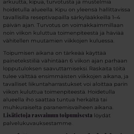
arkuutta, kipua, turvotusta ja mustelmia
hoidetulla alueella. Kipu on yleensä hallittavissa
tavallisilla reseptivapailla särkylääkkeillä 1–4
päivän ajan. Turvotus on voimakkaimmillaan
noin viikon kuluttua toimenpiteestä ja häviää
vähitellen muutamien viikkojen kuluessa.
Toipumisen aikana on tärkeää käyttää
painetekstiiliä vähintään 6 viikon ajan parhaan
lopputuloksen saavuttamiseksi. Raskaita töitä
tulee välttää ensimmäisten viikkojen aikana, ja
tavalliset liikuntaharrastukset voi aloittaa parin
viikon kuluttua toimenpiteestä. Hoidetulla
alueella iho saattaa tuntua herkältä tai
muhkuraiselta paranemisvaiheen aikana.
Lisätietoja rasvaimun toipumisesta
löydät
palvelukuvauksestamme.