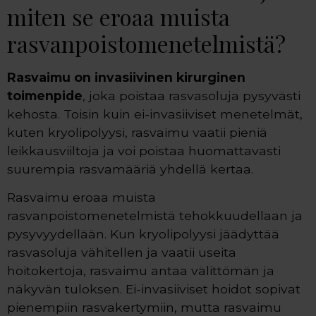
miten se eroaa muista
rasvanpoistomenetelmistä?
Rasvaimu on invasiivinen kirurginen
toimenpide
, joka poistaa rasvasoluja pysyvästi
kehosta. Toisin kuin ei-invasiiviset menetelmät,
kuten kryolipolyysi, rasvaimu vaatii pieniä
leikkausviiltoja ja voi poistaa huomattavasti
suurempia rasvamääriä yhdellä kertaa.
Rasvaimu eroaa muista
rasvanpoistomenetelmistä tehokkuudellaan ja
pysyvyydellään. Kun kryolipolyysi jäädyttää
rasvasoluja vähitellen ja vaatii useita
hoitokertoja, rasvaimu antaa välittömän ja
näkyvän tuloksen. Ei-invasiiviset hoidot sopivat
pienempiin rasvakertymiin, mutta rasvaimu