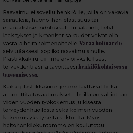
Rasvaimu ei sovellu henkilöille, joilla on vakavia
sairauksia, huono ihon elastisuus tai
epärealistiset odotukset. Tupakointi, tietyt
lääkitykset ja krooniset sairaudet voivat olla
Varaa hoitoarvio
vasta-aiheita toimenpiteelle.
selvittääksesi, sopiiko rasvaimu sinulle.
Plastiikkakirurgimme arvioi yksilöllisesti
henkilökohtaisessa
terveydentilasi ja tavoitteesi
tapaamisessa
.
Kaikki plastiikkakirurgimme täyttävät tiukat
ammattitaitovaatimukset – heillä on vähintään
viiden vuoden työkokemus julkisesta
terveydenhuollosta sekä kolmen vuoden
kokemus yksityiseltä sektorilta. Myös
hoitohenkilökuntamme on koulutettu
esteettiseen hoitotyöhön vähintään kolmen