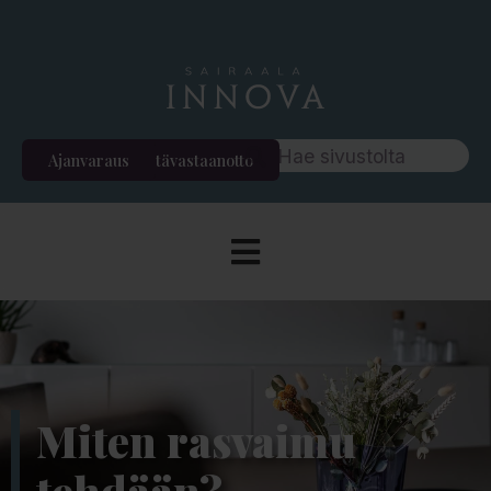
Ajanvaraus
Etävastaanotto
Miten rasvaimu