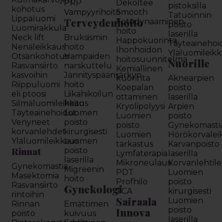
PRP
Dekoltee
pistoksilla
kohotus
Vampyyrihoito
Smooth
Tatuoinnin
Lippaluomi
Terveydenhoito
Fotodynaaminen
poisto
Luomirakkula
hoito
laserilla
Neck lift
Bruksismin
Happokuorinta
Täyteainehoi
Nenäleikkaus
hoito
Ihonhoidon
Yläluomileik
Otsankohotus
Hampaiden
hoitosuunnitelma
Nuorille
Rasvansiirto
narskuttelu
Kemiallinen
kasvoihin
Jännityspäänsärkyn
kuorinta
Aknearpien
Riippuluomi
hoito
Koepalan
poisto
eli ptoosi
Liikahikoilun
ottaminen
laserilla
Silmäluomileikkaus
hoito
Kryolipolyysi
Arpien
Täyteainehoidot
Luomen
Luomien
poisto
Venyneet
poisto
poisto
Gynekomasti
korvanlehdet
kirurgisesti
Luomien
Hörökorvalei
Yläluomileikkaus
Luomen
tarkastus
Karvanpoisto
Rinnat
poisto
Lymfaterapia
laserilla
laserilla
Mikroneulaus
Korvanlehtil
Gynekomastia
Migreenin
PDT
Luomien
Masektomia
hoito
Profhilo
poisto
Rasvansiirto
Gynekologi
TCA
kirurgisesti
rintoihin
Sairaala
Luomien
Rinnan
Emättimen
Innova
poisto
poisto
kuivuus
laserilla