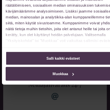
räätälöimiseen, sosiaalisen median ominaisuuksien tukemise
kävijämäärämme analysoimiseen. Lisäksi jaamme sosiaalis
median, mainosalan ja analytiikka-alan kumppaneillemme tie
Info & ajanvaraus
siitä, miten käytät sivustoamme. Kumppanimme voivat yhdis
ma-to klo 10-17
näitä tietoja muihin tietoihin, joita olet antanut heille tai joita o
pe klo 10-16
kerätty, kun olet käyttänyt heidän palvelujaan. Valitsemalla
"Yksityiskohdat" tai "Muokkaa" voit vaikuttaa sallimiisi eväste
muina aikoina sopimuksen
mukaan
Salli kaikki evästeet
014 522 511
Muokkaa
Nettiajanvaraus 24/7