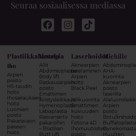
Seuraa sosiaalisessa mediassa
Plastiikkakirurgia
Laserhoidot
Miehille
Vartalo
Iho
Allit
Aknearpien
Abdominoplas
Abdomioplastia
poistaminen
AHA-
Arpien
Body lift
Arpien
kuorinta
poisto
Raskausarpien
hoito
Aknearpien
HS-taudin
poisto
Black Peel
poisto
hoito
Emättimen
-
laserilla
Ihosairauksien
kiristysleikkaus
hiilikuorinta
Alaluomileik
hoito
Hymenoplastia
Emättimen
Arpien
Luomien
Labiaplastia
kuivuuden
poisto
poisto
Rasvansiirto
hoito
Botuliinihoid
Pakaravaon
pakaroihin
Fotona 4D
Buffaloplasti
paiseen
– Brazilian
Ihomuutosten
Gynekomasti
hoito
Butt Lift
poisto
Huulten