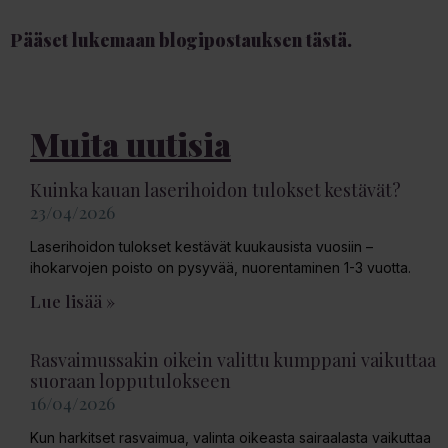
Pääset lukemaan blogipostauksen tästä.
Muita uutisia
Kuinka kauan laserihoidon tulokset kestävät?
23/04/2026
Laserihoidon tulokset kestävät kuukausista vuosiin –
ihokarvojen poisto on pysyvää, nuorentaminen 1-3 vuotta.
Lue lisää »
Rasvaimussakin oikein valittu kumppani vaikuttaa
suoraan lopputulokseen
16/04/2026
Kun harkitset rasvaimua, valinta oikeasta sairaalasta vaikuttaa