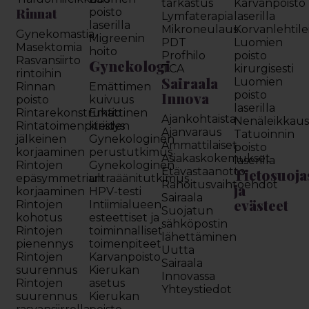
tarkastus
Karvanpoisto
Rinnat
poisto
Lymfaterapia
laserilla
laserilla
Mikroneulaus
Korvanlehtil
Gynekomastia
Migreenin
PDT
Luomien
Masektomia
hoito
Profhilo
poisto
Rasvansiirto
Gynekologi
TCA
kirurgisesti
rintoihin
Sairaala
Luomien
Rinnan
Emättimen
Innova
poisto
poisto
kuivuus
laserilla
Rintarekonstruktio
Emättinen
Ajankohtaista
Nenäleikkau
Rintatoimenpiteiden
kiristys
Ajanvaraus
Tatuoinnin
jälkeinen
Gynekologinen
Ammattilaiset
poisto
korjaaminen
perustutkimus
Asiakaskokemukset
laserilla
Rintojen
Gynekologinen
Etävastaanotto
Tietosuoja
epäsymmetrian
ultraäänitutkimus
Rahoitusvaihtoehdot
ja
korjaaminen
HPV-testi
Sairaala
evästeet
Rintojen
Intiimialueen
Suojatun
kohotus
esteettiset ja
sähköpostin
Rintojen
toiminnalliset
lähettäminen
pienennys
toimenpiteet
Uutta
Rintojen
Karvanpoisto
Sairaala
suurennus
Kierukan
Innovassa
Rintojen
asetus
Yhteystiedot
suurennus
Kierukan