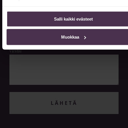
Sähköpostiosoite
Salli kaikki evästeet
Puhelin
Muokkaa
Viestisi
LÄHETÄ