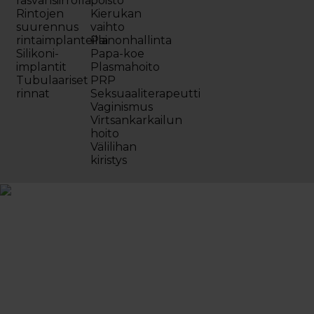
rasvansiirrolla
poisto
Rintojen
Kierukan
suurennus
vaihto
rintaimplanteilla
Painonhallinta
Silikoni-
Papa-koe
implantit
Plasmahoito
Tubulaariset
PRP
rinnat
Seksuaaliterapeutti
Vaginismus
Virtsankarkailun
hoito
Välilihan
kiristys