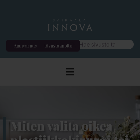
Ajanvaraus
Etävastaanotto
Miten valita oikea