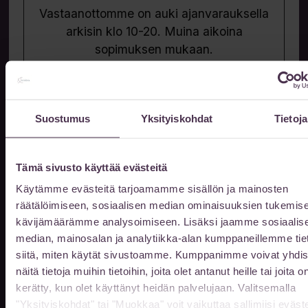
Vastaanottomme on auki ajanvarauksella
arkisin klo 10-20. Muina aikoina
sopimuksen mukaan.
Kun saavut ennen klo 8, tai klo 16 jälkeen
niin ovet avautuvat soittamalla
Suostumus
Yksityiskohdat
Tietoja
044 978 0562
puh.
Jätä meille viesti
Tämä sivusto käyttää evästeitä
Käytämme evästeitä tarjoamamme sisällön ja mainosten
Etunimi
räätälöimiseen, sosiaalisen median ominaisuuksien tukemise
kävijämäärämme analysoimiseen. Lisäksi jaamme sosiaalis
median, mainosalan ja analytiikka-alan kumppaneillemme tie
siitä, miten käytät sivustoamme. Kumppanimme voivat yhdis
Sukunimi
näitä tietoja muihin tietoihin, joita olet antanut heille tai joita o
kerätty, kun olet käyttänyt heidän palvelujaan. Valitsemalla
"Yksityiskohdat" tai "Muokkaa" voit vaikuttaa sallimiisi eväste