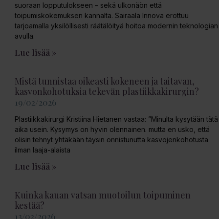
suoraan lopputulokseen – sekä ulkonäön että
toipumiskokemuksen kannalta. Sairaala Innova erottuu
tarjoamalla yksilöllisesti räätälöityä hoitoa modernin teknologian
avulla.
Lue lisää »
Mistä tunnistaa oikeasti kokeneen ja taitavan,
kasvonkohotuksia tekevän plastiikkakirurgin?
19/02/2026
Plastiikkakirurgi Kristiina Hietanen vastaa: ”Minulta kysytään tätä
aika usein. Kysymys on hyvin olennainen. mutta en usko, että
olisin tehnyt yhtäkään täysin onnistunutta kasvojenkohotusta
ilman laaja-alaista
Lue lisää »
Kuinka kauan vatsan muotoilun toipuminen
kestää?
13/02/2026