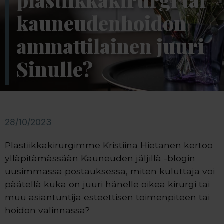
plastiikkakirurgi tai
kauneudenhoidon
ammattilainen juuri
Sinulle?
28/10/2023
Plastiikkakirurgimme Kristiina Hietanen kertoo
ylläpitämässään Kauneuden jäljillä -blogin
uusimmassa postauksessa, miten kuluttaja voi
päätellä kuka on juuri hänelle oikea kirurgi tai
muu asiantuntija esteettisen toimenpiteen tai
hoidon valinnassa?