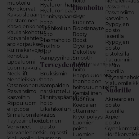
hoito
Nenäleikkau
muotoilu
Hyaluronihappo
Ihonhoito
Rasvaimu
Hörökorvat
Hyaluronidaasi
Rasvansiirto
Kaksoisleuan
Jännityspäänsäryn
AHA-
kasvoihin
poistaminen
hoito
kuorinta
Ryppyjen
Kasvojenkohotus
Liikahikoilun
Biopsianäyte
poisto
Kaulankohotus
hoito
Booty
laserilla
Korvanlehtien
Plasmahoito
Boost
Ryppyjen
arpikorjaukset
Profhilo
Cryolipo
poisto
Kulmakarvojen
PRP
Dekoltee
pistoksilla
kohotus
Vampyyrihoito
Smooth
Tatuoinnin
Lippaluomi
Terveydenhoito
Fotodynaaminen
poisto
Luomirakkula
hoito
laserilla
Neck lift
Bruksismin
Happokuorinta
Täyteainehoi
Nenäleikkaus
hoito
Ihonhoidon
Yläluomileik
Otsankohotus
Hampaiden
hoitosuunnitelma
Nuorille
Rasvansiirto
narskuttelu
Kemiallinen
kasvoihin
Jännityspäänsärkyn
kuorinta
Aknearpien
Riippuluomi
hoito
Koepalan
poisto
eli ptoosi
Liikahikoilun
ottaminen
laserilla
Silmäluomileikkaus
hoito
Kryolipolyysi
Arpien
Täyteainehoidot
Luomen
Luomien
poisto
Venyneet
poisto
poisto
Gynekomasti
korvanlehdet
kirurgisesti
Luomien
Hörökorvalei
Yläluomileikkaus
Luomen