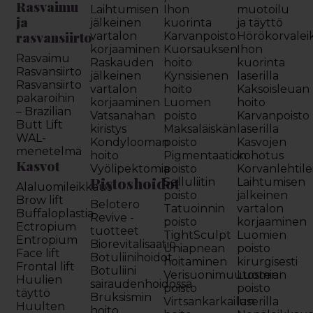
Rasvaimu
Laihtumisen
Ihon
muotoilu
ja
jälkeinen
kuorinta
ja täyttö
rasvansiirto
vartalon
Karvanpoisto
Hörökorvalei
korjaaminen
Kuorsauksen
Ihon
Rasvaimu
Raskauden
hoito
kuorinta
Rasvansiirto
jälkeinen
Kynsisienen
laserilla
Rasvansiirto
vartalon
hoito
Kaksoisleuan
pakaroihin
korjaaminen
Luomen
hoito
– Brazilian
Vatsanahan
poisto
Karvanpoisto
Butt Lift
kiristys
Maksaläiskän
laserilla
WAL-
Kondylooman
poisto
Kasvojen
menetelmä
hoito
Pigmentaation
kohotus
Kasvot
Vyölipektomia
poisto
Korvanlehtil
Pistoshoidot
Selluliitin
Laihtumisen
Alaluomileikkaus
poisto
jälkeinen
Brow lift
Belotero
Tatuoinnin
vartalon
Buffaloplastia
Revive -
poisto
korjaaminen
Ectropium
tuotteet
TightSculpt
Luomien
Entropium
Biorevitalisaatio
Uniapnean
poisto
Face lift
Botuliinihoidot
hoitaminen
kirurgisesti
Frontal lift
Botuliini
Verisuonimuutosten
Luomien
Huulien
sairaudenhoidossa
poisto
poisto
täyttö
Bruksismin
Virtsankarkailun
laserilla
Huulten
hoito