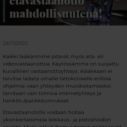
etävastaanotto
mahdollisuutena!
24/11/2022
Kaikki lääkärimme pitävät myös etä- eli
videovastaanottoa. Käytössämme on suojattu
kuvallinen vastaanottoyhteys. Asiakkaan ei
tarvitse ladata omalle tietokoneelle erillisiä
ohjelmia vaan yhteyden muodostamiseksi
tarvitaan vain toimiva internetyhteys ja
henkilö-/pankkitunnukset.
Etävastaanotolla voidaan hoitaa
yksinkertaisimpia leikkaus- ja pistoshoidon
arvioita. Myös jotkut ihomuutosten poistoarviot