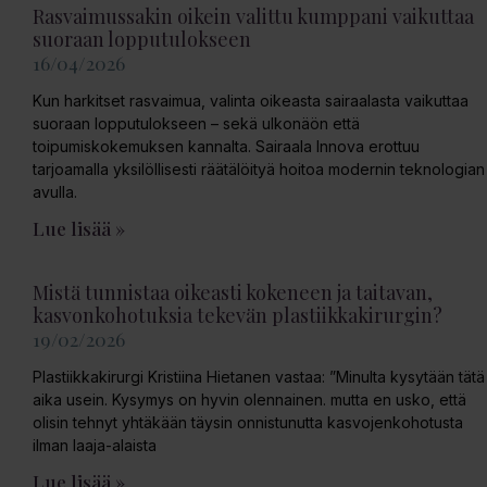
Rasvaimussakin oikein valittu kumppani vaikuttaa
suoraan lopputulokseen
16/04/2026
Kun harkitset rasvaimua, valinta oikeasta sairaalasta vaikuttaa
suoraan lopputulokseen – sekä ulkonäön että
toipumiskokemuksen kannalta. Sairaala Innova erottuu
tarjoamalla yksilöllisesti räätälöityä hoitoa modernin teknologian
avulla.
Lue lisää »
Mistä tunnistaa oikeasti kokeneen ja taitavan,
kasvonkohotuksia tekevän plastiikkakirurgin?
19/02/2026
Plastiikkakirurgi Kristiina Hietanen vastaa: ”Minulta kysytään tätä
aika usein. Kysymys on hyvin olennainen. mutta en usko, että
olisin tehnyt yhtäkään täysin onnistunutta kasvojenkohotusta
ilman laaja-alaista
Lue lisää »