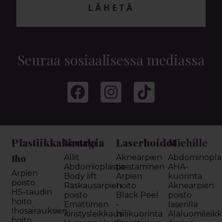
LÄHETÄ
Seuraa sosiaalisessa mediassa
Plastiikkakirurgia
Laserhoidot
Miehille
Vartalo
Iho
Allit
Aknearpien
Abdominoplas
Abdomioplastia
poistaminen
AHA-
Arpien
Body lift
Arpien
kuorinta
poisto
Raskausarpien
hoito
Aknearpien
HS-taudin
poisto
Black Peel
poisto
hoito
Emättimen
-
laserilla
Ihosairauksien
kiristysleikkaus
hiilikuorinta
Alaluomileik
hoito