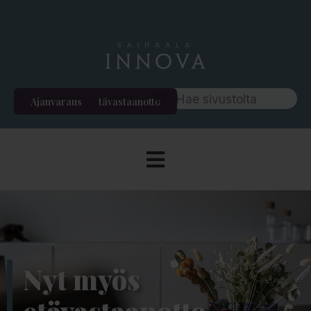
Ajanvaraus
Etävastaanotto
Nyt myös