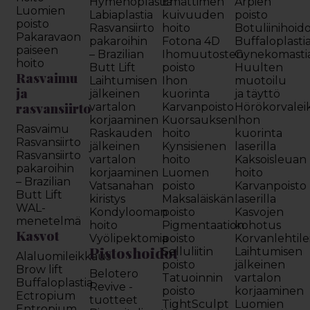
Hymenoplastia
Emättimen
Arpien
Luomien
Labiaplastia
kuivuuden
poisto
poisto
Rasvansiirto
hoito
Botuliinihoid
Pakaravaon
pakaroihin
Fotona 4D
Buffaloplasti
paiseen
– Brazilian
Ihomuutosten
Gynekomasti
hoito
Butt Lift
poisto
Huulten
Rasvaimu
Laihtumisen
Ihon
muotoilu
ja
jälkeinen
kuorinta
ja täyttö
rasvansiirto
vartalon
Karvanpoisto
Hörökorvalei
korjaaminen
Kuorsauksen
Ihon
Rasvaimu
Raskauden
hoito
kuorinta
Rasvansiirto
jälkeinen
Kynsisienen
laserilla
Rasvansiirto
vartalon
hoito
Kaksoisleuan
pakaroihin
korjaaminen
Luomen
hoito
– Brazilian
Vatsanahan
poisto
Karvanpoisto
Butt Lift
kiristys
Maksaläiskän
laserilla
WAL-
Kondylooman
poisto
Kasvojen
menetelmä
hoito
Pigmentaation
kohotus
Kasvot
Vyölipektomia
poisto
Korvanlehtil
Pistoshoidot
Selluliitin
Laihtumisen
Alaluomileikkaus
poisto
jälkeinen
Brow lift
Belotero
Tatuoinnin
vartalon
Buffaloplastia
Revive -
poisto
korjaaminen
Ectropium
tuotteet
TightSculpt
Luomien
Entropium