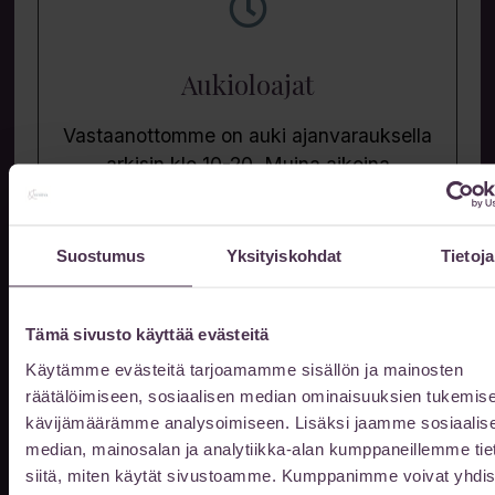
Aukioloajat
Vastaanottomme on auki ajanvarauksella
arkisin klo 10-20. Muina aikoina
sopimuksen mukaan.
Kun saavut ennen klo 8, tai klo 16 jälkeen
Suostumus
Yksityiskohdat
Tietoja
niin ovet avautuvat soittamalla
044 978 0562
puh.
Tämä sivusto käyttää evästeitä
Jätä meille viesti
Käytämme evästeitä tarjoamamme sisällön ja mainosten
räätälöimiseen, sosiaalisen median ominaisuuksien tukemise
kävijämäärämme analysoimiseen. Lisäksi jaamme sosiaalis
Etunimi
median, mainosalan ja analytiikka-alan kumppaneillemme tie
siitä, miten käytät sivustoamme. Kumppanimme voivat yhdis