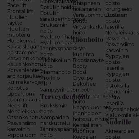
Biorevitalisaatio
Uniapnean
poisto
Face lift
Botuliinihoidot
hoitaminen
kirurgisesti
Frontal lift
Botuliini
Verisuonimuutosten
Luomien
Huulien
sairaudenhoidossa
poisto
poisto
täyttö
Bruksismin
Virtsankarkailun
laserilla
Huulten
hoito
hoito
Nenäleikkau
muotoilu
Hyaluronihappo
Ihonhoito
Rasvaimu
Hörökorvat
Hyaluronidaasi
Rasvansiirto
Kaksoisleuan
Jännityspäänsäryn
AHA-
kasvoihin
poistaminen
hoito
kuorinta
Ryppyjen
Kasvojenkohotus
Liikahikoilun
Biopsianäyte
poisto
Kaulankohotus
hoito
Booty
laserilla
Korvanlehtien
Plasmahoito
Boost
Ryppyjen
arpikorjaukset
Profhilo
Cryolipo
poisto
Kulmakarvojen
PRP
Dekoltee
pistoksilla
kohotus
Vampyyrihoito
Smooth
Tatuoinnin
Lippaluomi
Terveydenhoito
Fotodynaaminen
poisto
Luomirakkula
hoito
laserilla
Neck lift
Bruksismin
Happokuorinta
Täyteainehoi
Nenäleikkaus
hoito
Ihonhoidon
Yläluomileik
Otsankohotus
Hampaiden
hoitosuunnitelma
Nuorille
Rasvansiirto
narskuttelu
Kemiallinen
kasvoihin
Jännityspäänsärkyn
kuorinta
Aknearpien
Riippuluomi
hoito
Koepalan
poisto