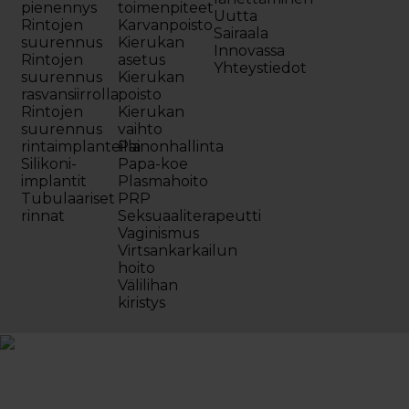
pienennys
toimenpiteet
Uutta
Rintojen
Karvanpoisto
Sairaala
suurennus
Kierukan
Innovassa
Rintojen
asetus
Yhteystiedot
suurennus
Kierukan
rasvansiirrolla
poisto
Rintojen
Kierukan
suurennus
vaihto
rintaimplanteilla
Painonhallinta
Silikoni-
Papa-koe
implantit
Plasmahoito
Tubulaariset
PRP
rinnat
Seksuaaliterapeutti
Vaginismus
Virtsankarkailun
hoito
Välilihan
kiristys