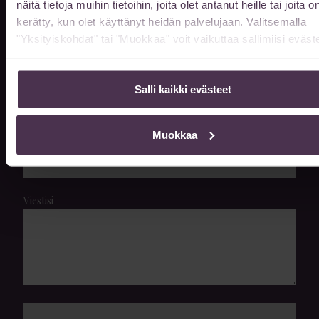
näitä tietoja muihin tietoihin, joita olet antanut heille tai joita o
Sukunimi
kerätty, kun olet käyttänyt heidän palvelujaan. Valitsemalla
"Yksityiskohdat" tai "Muokkaa" voit vaikuttaa sallimiisi eväste
Sähköpostiosoite
Salli kaikki evästeet
Muokkaa
Puhelin
Viestisi