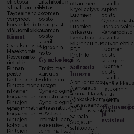
eli ptoosi
Liikahikoilun
ottaminen
laserilla
Silmäluomileikkaus
hoito
Kryolipolyysi
Arpien
Täyteainehoidot
Luomen
Luomien
poisto
Venyneet
poisto
poisto
Gynekomasti
korvanlehdet
kirurgisesti
Luomien
Hörökorvalei
Yläluomileikkaus
Luomen
tarkastus
Karvanpoisto
Rinnat
poisto
Lymfaterapia
laserilla
laserilla
Mikroneulaus
Korvanlehtil
Gynekomastia
Migreenin
PDT
Luomien
Masektomia
hoito
Profhilo
poisto
Rasvansiirto
Gynekologi
TCA
kirurgisesti
rintoihin
Sairaala
Luomien
Rinnan
Emättimen
Innova
poisto
poisto
kuivuus
laserilla
Rintarekonstruktio
Emättinen
Ajankohtaista
Nenäleikkau
Rintatoimenpiteiden
kiristys
Ajanvaraus
Tatuoinnin
jälkeinen
Gynekologinen
Ammattilaiset
poisto
korjaaminen
perustutkimus
Asiakaskokemukset
laserilla
Rintojen
Gynekologinen
Etävastaanotto
Tietosuoja
epäsymmetrian
ultraäänitutkimus
Rahoitusvaihtoehdot
ja
korjaaminen
HPV-testi
Sairaala
evästeet
Rintojen
Intiimialueen
Suojatun
kohotus
esteettiset ja
sähköpostin
Rintojen
toiminnalliset
lähettäminen