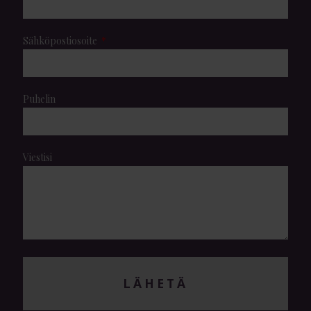
Sähköpostiosoite
Puhelin
Viestisi
LÄHETÄ