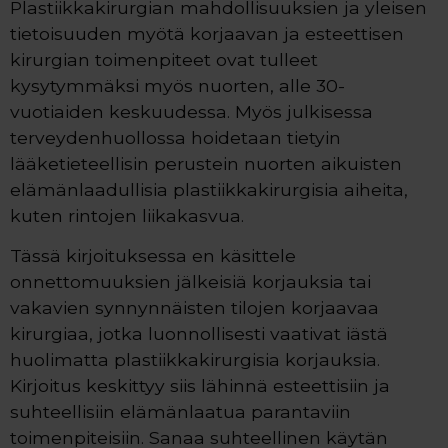
Plastiikkakirurgian mahdollisuuksien ja yleisen
tietoisuuden myötä korjaavan ja esteettisen
kirurgian toimenpiteet ovat tulleet
kysytymmäksi myös nuorten, alle 30-
vuotiaiden keskuudessa. Myös julkisessa
terveydenhuollossa hoidetaan tietyin
lääketieteellisin perustein nuorten aikuisten
elämänlaadullisia plastiikkakirurgisia aiheita,
kuten rintojen liikakasvua.
Tässä kirjoituksessa en käsittele
onnettomuuksien jälkeisiä korjauksia tai
vakavien synnynnäisten tilojen korjaavaa
kirurgiaa, jotka luonnollisesti vaativat iästä
huolimatta plastiikkakirurgisia korjauksia.
Kirjoitus keskittyy siis lähinnä esteettisiin ja
suhteellisiin elämänlaatua parantaviin
toimenpiteisiin. Sanaa suhteellinen käytän