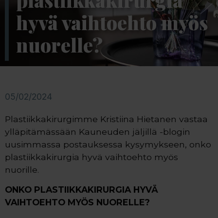
plastiikkakirurgia
hyvä vaihtoehto myös
nuorelle?
05/02/2024
Plastiikkakirurgimme Kristiina Hietanen vastaa
ylläpitämässään Kauneuden jäljillä -blogin
uusimmassa postauksessa kysymykseen, onko
plastiikkakirurgia hyvä vaihtoehto myös
nuorille.
ONKO PLASTIIKKAKIRURGIA HYVÄ
VAIHTOEHTO MYÖS NUORELLE?