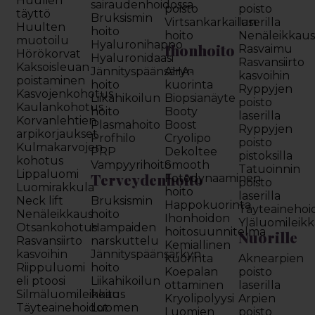
Huulien
sairaudenhoidossa
poisto
poisto
täyttö
Bruksismin
Virtsankarkailun
laserilla
Huulten
hoito
hoito
Nenäleikkau
muotoilu
Hyaluronihappo
Ihonhoito
Rasvaimu
Hörökorvat
Hyaluronidaasi
Rasvansiirto
Kaksoisleuan
Jännityspäänsäryn
AHA-
kasvoihin
poistaminen
hoito
kuorinta
Ryppyjen
Kasvojenkohotus
Liikahikoilun
Biopsianäyte
poisto
Kaulankohotus
hoito
Booty
laserilla
Korvanlehtien
Plasmahoito
Boost
Ryppyjen
arpikorjaukset
Profhilo
Cryolipo
poisto
Kulmakarvojen
PRP
Dekoltee
pistoksilla
kohotus
Vampyyrihoito
Smooth
Tatuoinnin
Lippaluomi
Terveydenhoito
Fotodynaaminen
poisto
Luomirakkula
hoito
laserilla
Neck lift
Bruksismin
Happokuorinta
Täyteainehoi
Nenäleikkaus
hoito
Ihonhoidon
Yläluomileik
Otsankohotus
Hampaiden
hoitosuunnitelma
Nuorille
Rasvansiirto
narskuttelu
Kemiallinen
kasvoihin
Jännityspäänsärkyn
kuorinta
Aknearpien
Riippuluomi
hoito
Koepalan
poisto
eli ptoosi
Liikahikoilun
ottaminen
laserilla
Silmäluomileikkaus
hoito
Kryolipolyysi
Arpien
Täyteainehoidot
Luomen
Luomien
poisto