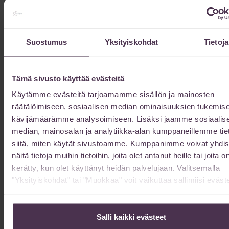
16/04/2026
Kun harkitset rasvaimua, valinta oikeasta sairaalasta vaikuttaa
suoraan lopputulokseen – sekä ulkonäön että
toipumiskokemuksen kannalta. Sairaala Innova erottuu
Suostumus
Yksityiskohdat
Tietoja
tarjoamalla yksilöllisesti räätälöityä hoitoa modernin teknologian
avulla.
Lue lisää »
Tämä sivusto käyttää evästeitä
Käytämme evästeitä tarjoamamme sisällön ja mainosten
räätälöimiseen, sosiaalisen median ominaisuuksien tukemise
Mistä tunnistaa oikeasti kokeneen ja taitavan,
kasvonkohotuksia tekevän plastiikkakirurgin?
kävijämäärämme analysoimiseen. Lisäksi jaamme sosiaalis
19/02/2026
median, mainosalan ja analytiikka-alan kumppaneillemme tie
siitä, miten käytät sivustoamme. Kumppanimme voivat yhdis
Plastiikkakirurgi Kristiina Hietanen vastaa: ”Minulta kysytään tätä
näitä tietoja muihin tietoihin, joita olet antanut heille tai joita o
aika usein. Kysymys on hyvin olennainen. mutta en usko, että
kerätty, kun olet käyttänyt heidän palvelujaan. Valitsemalla
olisin tehnyt yhtäkään täysin onnistunutta kasvojenkohotusta
"Yksityiskohdat" tai "Muokkaa" voit vaikuttaa sallimiisi eväste
ilman laaja-alaista
Lue lisää »
Salli kaikki evästeet
Kuinka kauan vatsan muotoilun toipuminen