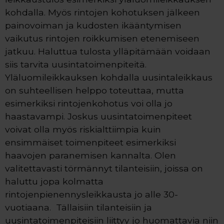
kohdalla. Myös rintojen kohotuksen jälkeen
painovoiman ja kudosten ikääntymisen
vaikutus rintojen roikkumisen etenemiseen
jatkuu. Haluttua tulosta ylläpitämään voidaan
siis tarvita uusintatoimenpiteitä.
Yläluomileikkauksen kohdalla uusintaleikkaus
on suhteellisen helppo toteuttaa, mutta
esimerkiksi rintojenkohotus voi olla jo
haastavampi. Joskus uusintatoimenpiteet
voivat olla myös riskialttiimpia kuin
ensimmäiset toimenpiteet esimerkiksi
haavojen paranemisen kannalta. Olen
valitettavasti törmännyt tilanteisiin, joissa on
haluttu jopa kolmatta
rintojenpienennysleikkausta jo alle 30-
vuotiaana. Tällaisiin tilanteisiin ja
uusintatoimenpiteisiin liittyy jo huomattavia niin