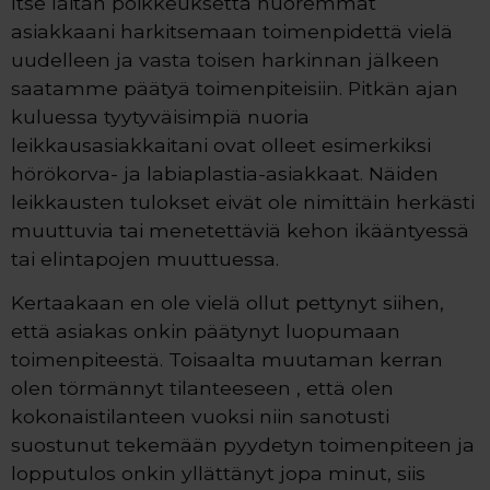
Itse laitan poikkeuksetta nuoremmat
asiakkaani harkitsemaan toimenpidettä vielä
uudelleen ja vasta toisen harkinnan jälkeen
saatamme päätyä toimenpiteisiin. Pitkän ajan
kuluessa tyytyväisimpiä nuoria
leikkausasiakkaitani ovat olleet esimerkiksi
hörökorva- ja labiaplastia-asiakkaat. Näiden
leikkausten tulokset eivät ole nimittäin herkästi
muuttuvia tai menetettäviä kehon ikääntyessä
tai elintapojen muuttuessa.
Kertaakaan en ole vielä ollut pettynyt siihen,
että asiakas onkin päätynyt luopumaan
toimenpiteestä. Toisaalta muutaman kerran
olen törmännyt tilanteeseen , että olen
kokonaistilanteen vuoksi niin sanotusti
suostunut tekemään pyydetyn toimenpiteen ja
lopputulos onkin yllättänyt jopa minut, siis