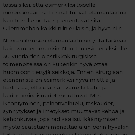
tässä siksi, että esimerkiksi toiselle
nimenomaan isot rinnat tuovat elämänlaatua
kun toiselle ne taas pienentävät sitä.
Ollemmehan kaikki niin erilaisia, ja hyvä niin.
Nuoren ihmisen elämänlaatu on yhtä tärkeää
kuin vanhemmankin. Nuorten esimerkiksi alle
30-vuotiaiden plastiikkakirurgisissa
toimenpiteissä on kuitenkin hyvä ottaa
huomioon tiettyjä seikkoja. Ennen kirurgiaan
etenemistä on esimerkiksi hyvä miettiä ja
tiedostaa, että elämän varrella keho ja
kudosominaisuudet muuttuvat. Mm.
ikääntyminen, painonvaihtelu, raskaudet,
synnytykset ja imetykset muuttavat kehoa ja
kehonkuvaa jopa radikaalisti. Ikääntymisen
myötä saatetaan menettää alun perin hyväkin
leikkaustulos esimerkiksi yläluomileikkauksen