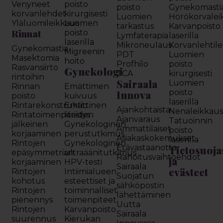
Venyneet
poisto
poisto
Gynekomasti
korvanlehdet
kirurgisesti
Luomien
Hörökorvalei
Yläluomileikkaus
Luomen
tarkastus
Karvanpoisto
Rinnat
poisto
Lymfaterapia
laserilla
laserilla
Mikroneulaus
Korvanlehtil
Gynekomastia
Migreenin
PDT
Luomien
Masektomia
hoito
Profhilo
poisto
Rasvansiirto
Gynekologi
TCA
kirurgisesti
rintoihin
Sairaala
Luomien
Rinnan
Emättimen
Innova
poisto
poisto
kuivuus
laserilla
Rintarekonstruktio
Emättinen
Ajankohtaista
Nenäleikkau
Rintatoimenpiteiden
kiristys
Ajanvaraus
Tatuoinnin
jälkeinen
Gynekologinen
Ammattilaiset
poisto
korjaaminen
perustutkimus
Asiakaskokemukset
laserilla
Rintojen
Gynekologinen
Etävastaanotto
Tietosuoja
epäsymmetrian
ultraäänitutkimus
Rahoitusvaihtoehdot
ja
korjaaminen
HPV-testi
Sairaala
evästeet
Rintojen
Intiimialueen
Suojatun
kohotus
esteettiset ja
sähköpostin
Rintojen
toiminnalliset
lähettäminen
pienennys
toimenpiteet
Uutta
Rintojen
Karvanpoisto
Sairaala
suurennus
Kierukan