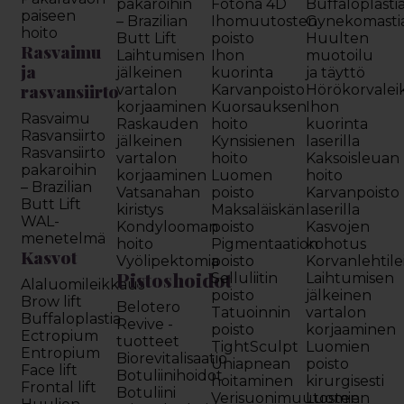
pakaroihin
Fotona 4D
Buffaloplasti
paiseen
– Brazilian
Ihomuutosten
Gynekomasti
hoito
Butt Lift
poisto
Huulten
Rasvaimu
Laihtumisen
Ihon
muotoilu
ja
jälkeinen
kuorinta
ja täyttö
rasvansiirto
vartalon
Karvanpoisto
Hörökorvalei
korjaaminen
Kuorsauksen
Ihon
Rasvaimu
Raskauden
hoito
kuorinta
Rasvansiirto
jälkeinen
Kynsisienen
laserilla
Rasvansiirto
vartalon
hoito
Kaksoisleuan
pakaroihin
korjaaminen
Luomen
hoito
– Brazilian
Vatsanahan
poisto
Karvanpoisto
Butt Lift
kiristys
Maksaläiskän
laserilla
WAL-
Kondylooman
poisto
Kasvojen
menetelmä
hoito
Pigmentaation
kohotus
Kasvot
Vyölipektomia
poisto
Korvanlehtil
Pistoshoidot
Selluliitin
Laihtumisen
Alaluomileikkaus
poisto
jälkeinen
Brow lift
Belotero
Tatuoinnin
vartalon
Buffaloplastia
Revive -
poisto
korjaaminen
Ectropium
tuotteet
TightSculpt
Luomien
Entropium
Biorevitalisaatio
Uniapnean
poisto
Face lift
Botuliinihoidot
hoitaminen
kirurgisesti
Frontal lift
Botuliini
Verisuonimuutosten
Luomien