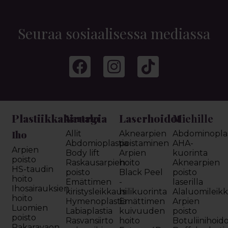
Seuraa sosiaalisessa mediassa
Plastiikkakirurgia
Laserhoidot
Miehille
Vartalo
Iho
Allit
Aknearpien
Abdominoplas
Abdomioplastia
poistaminen
AHA-
Arpien
Body lift
Arpien
kuorinta
poisto
Raskausarpien
hoito
Aknearpien
HS-taudin
poisto
Black Peel
poisto
hoito
Emättimen
-
laserilla
Ihosairauksien
kiristysleikkaus
hiilikuorinta
Alaluomileik
hoito
Hymenoplastia
Emättimen
Arpien
Luomien
Labiaplastia
kuivuuden
poisto
poisto
Rasvansiirto
hoito
Botuliinihoid
Pakaravaon