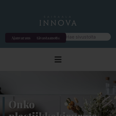
Ajanvaraus
Etävastaanotto
Onko