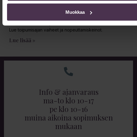
kestää?
13/02/2026
Muokkaa
Vatsan muotoilun toipuminen kestää 6-12 kuukautta kokonaan.
Lue toipumisajan vaiheet ja nopeuttamiskeinot.
Lue lisää »
Info & ajanvaraus
ma-to klo 10-17
pe klo 10-16
muina aikoina sopimuksen
mukaan