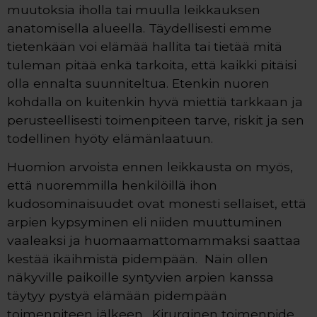
muutoksia iholla tai muulla leikkauksen
anatomisella alueella. Täydellisesti emme
tietenkään voi elämää hallita tai tietää mitä
tuleman pitää enkä tarkoita, että kaikki pitäisi
olla ennalta suunniteltua. Etenkin nuoren
kohdalla on kuitenkin hyvä miettiä tarkkaan ja
perusteellisesti toimenpiteen tarve, riskit ja sen
todellinen hyöty elämänlaatuun.
Huomion arvoista ennen leikkausta on myös,
että nuoremmilla henkilöillä ihon
kudosominaisuudet ovat monesti sellaiset, että
arpien kypsyminen eli niiden muuttuminen
vaaleaksi ja huomaamattomammaksi saattaa
kestää ikäihmistä pidempään. Näin ollen
näkyville paikoille syntyvien arpien kanssa
täytyy pystyä elämään pidempään
toimenpiteen jälkeen. Kirurginen toimenpide