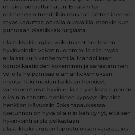
on aina peruuttamaton. Erilaisiin tai
ohimeneviin trendeihin mukaan lähteminen voi
myös kaduttaa pitkällä aikavälillä, etenkin kun
puhutaan plastiikkakirurgiasta.
Plastiikkakirurgian vaikutukset henkiseen
hyvinvointiin voivat nuoremmilla olla myös
erilaiset kuin vanhemmilla. Mahdollisten
komplikaatioiden kokeminen ja sairastaminen
voi olla helpompaa elämänkokemuksen
myötä. Toki meidän kaikkien henkiset
vahvuudet ovat hyvin erilaisia yksilöstä riippuen
eikä niin sanottu henkinen kypsyys liity aina
henkilön ikävuosiin. Joka tapauksessa
itsetunnon on hyvä olla niin kehittynyt, että sen
hyvinvointi ei ole pelkästään
plastiikkakirurgisen lopputuloksen varassa, jos