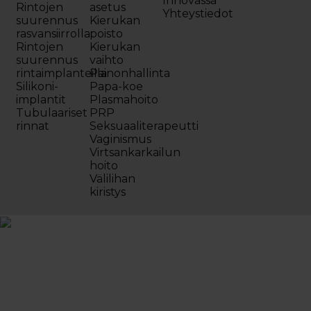
Innovassa
Rintojen
asetus
Yhteystiedot
suurennus
Kierukan
rasvansiirrolla
poisto
Rintojen
Kierukan
suurennus
vaihto
rintaimplanteilla
Painonhallinta
Silikoni-
Papa-koe
implantit
Plasmahoito
Tubulaariset
PRP
rinnat
Seksuaaliterapeutti
Vaginismus
Virtsankarkailun
hoito
Välilihan
kiristys