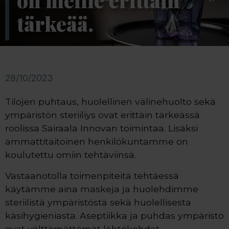
on meille erittäin
tärkeää.
28/10/2023
Tilojen puhtaus, huolellinen välinehuolto sekä
ympäristön steriiliys ovat erittäin tärkeässä
roolissa Sairaala Innovan toimintaa. Lisäksi
ammattitaitoinen henkilökuntamme on
koulutettu omiin tehtäviinsä.
Vastaanotolla toimenpiteitä tehtäessä
käytämme aina maskeja ja huolehdimme
steriilistä ympäristöstä sekä huolellisesta
käsihygieniasta. Aseptiikka ja puhdas ympäristö
ovat välttämättömät lähtökohdat