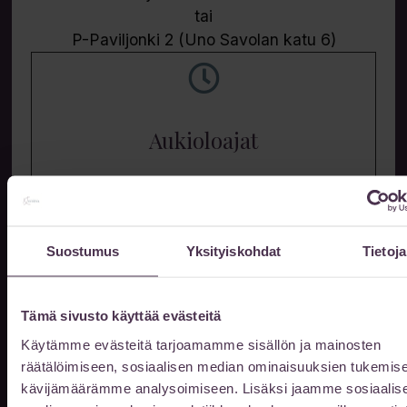
tai
P-Paviljonki 2 (Uno Savolan katu 6)
Aukioloajat
Vastaanottomme on auki ajanvarauksella
arkisin klo 10-20. Muina aikoina
sopimuksen mukaan.
Suostumus
Yksityiskohdat
Tietoja
Kun saavut ennen klo 8, tai klo 16 jälkeen
niin ovet avautuvat soittamalla
Tämä sivusto käyttää evästeitä
044 978 0562
puh.
Käytämme evästeitä tarjoamamme sisällön ja mainosten
räätälöimiseen, sosiaalisen median ominaisuuksien tukemise
Jätä meille viesti
kävijämäärämme analysoimiseen. Lisäksi jaamme sosiaalis