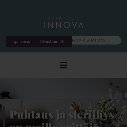
Ajanvaraus
Etävastaanotto
Puhtaus ja steriiliys