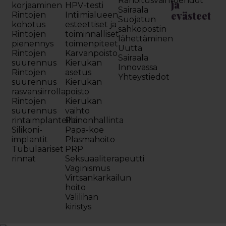
Rahoitusvaihtoehdot
ja
korjaaminen
HPV-testi
Sairaala
evästeet
Rintojen
Intiimialueen
Suojatun
kohotus
esteettiset ja
sähköpostin
Rintojen
toiminnalliset
lähettäminen
pienennys
toimenpiteet
Uutta
Rintojen
Karvanpoisto
Sairaala
suurennus
Kierukan
Innovassa
Rintojen
asetus
Yhteystiedot
suurennus
Kierukan
rasvansiirrolla
poisto
Rintojen
Kierukan
suurennus
vaihto
rintaimplanteilla
Painonhallinta
Silikoni-
Papa-koe
implantit
Plasmahoito
Tubulaariset
PRP
rinnat
Seksuaaliterapeutti
Vaginismus
Virtsankarkailun
hoito
Välilihan
kiristys