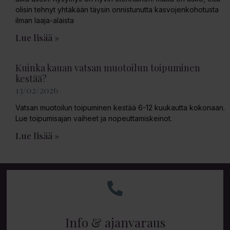
olisin tehnyt yhtäkään täysin onnistunutta kasvojenkohotusta
ilman laaja-alaista
Lue lisää »
Kuinka kauan vatsan muotoilun toipuminen
kestää?
13/02/2026
Vatsan muotoilun toipuminen kestää 6-12 kuukautta kokonaan.
Lue toipumisajan vaiheet ja nopeuttamiskeinot.
Lue lisää »
Info & ajanvaraus