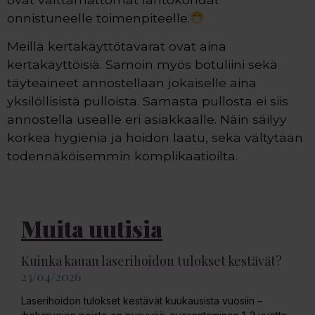
onnistuneelle toimenpiteelle.
Meillä kertakäyttötavarat ovat aina
kertakäyttöisiä. Samoin myös botuliini sekä
täyteaineet annostellaan jokaiselle aina
yksilöllisistä pulloista. Samasta pullosta ei siis
annostella usealle eri asiakkaalle. Näin säilyy
korkea hygienia ja hoidon laatu, sekä vältytään
todennäköisemmin komplikaatioilta.
Muita uutisia
Kuinka kauan laserihoidon tulokset kestävät?
23/04/2026
Laserihoidon tulokset kestävät kuukausista vuosiin –