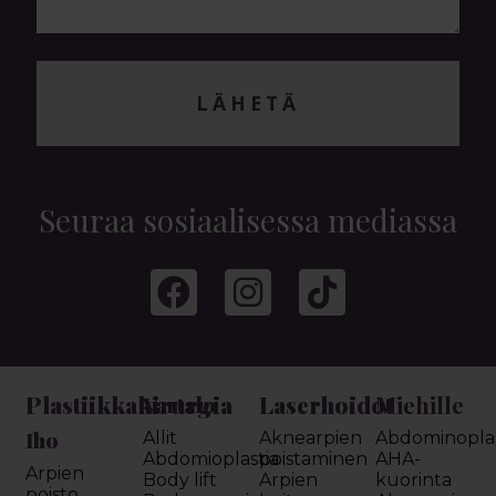
LÄHETÄ
Seuraa sosiaalisessa mediassa
Plastiikkakirurgia
Laserhoidot
Miehille
Vartalo
Iho
Allit
Aknearpien
Abdominoplas
Abdomioplastia
poistaminen
AHA-
Arpien
Body lift
Arpien
kuorinta
poisto