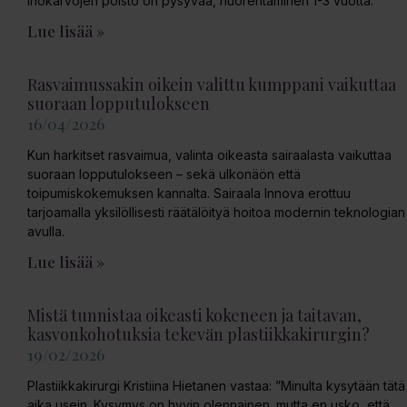
ihokarvojen poisto on pysyvää, nuorentaminen 1-3 vuotta.
Lue lisää »
Rasvaimussakin oikein valittu kumppani vaikuttaa
suoraan lopputulokseen
16/04/2026
Kun harkitset rasvaimua, valinta oikeasta sairaalasta vaikuttaa
suoraan lopputulokseen – sekä ulkonäön että
toipumiskokemuksen kannalta. Sairaala Innova erottuu
tarjoamalla yksilöllisesti räätälöityä hoitoa modernin teknologian
avulla.
Lue lisää »
Mistä tunnistaa oikeasti kokeneen ja taitavan,
kasvonkohotuksia tekevän plastiikkakirurgin?
19/02/2026
Plastiikkakirurgi Kristiina Hietanen vastaa: ”Minulta kysytään tätä
aika usein. Kysymys on hyvin olennainen. mutta en usko, että