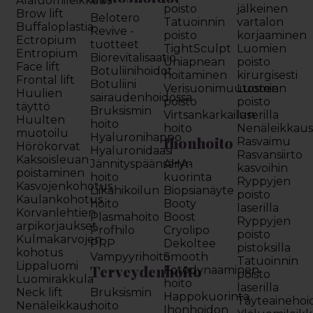
Alaluomileikkaus
poisto
jälkeinen
Brow lift
Belotero
Tatuoinnin
vartalon
Buffaloplastia
Revive -
poisto
korjaaminen
Ectropium
tuotteet
TightSculpt
Luomien
Entropium
Biorevitalisaatio
Uniapnean
poisto
Face lift
Botuliinihoidot
hoitaminen
kirurgisesti
Frontal lift
Botuliini
Verisuonimuutosten
Luomien
Huulien
sairaudenhoidossa
poisto
poisto
täyttö
Bruksismin
Virtsankarkailun
laserilla
Huulten
hoito
hoito
Nenäleikkau
muotoilu
Hyaluronihappo
Ihonhoito
Rasvaimu
Hörökorvat
Hyaluronidaasi
Rasvansiirto
Kaksoisleuan
Jännityspäänsäryn
AHA-
kasvoihin
poistaminen
hoito
kuorinta
Ryppyjen
Kasvojenkohotus
Liikahikoilun
Biopsianäyte
poisto
Kaulankohotus
hoito
Booty
laserilla
Korvanlehtien
Plasmahoito
Boost
Ryppyjen
arpikorjaukset
Profhilo
Cryolipo
poisto
Kulmakarvojen
PRP
Dekoltee
pistoksilla
kohotus
Vampyyrihoito
Smooth
Tatuoinnin
Lippaluomi
Terveydenhoito
Fotodynaaminen
poisto
Luomirakkula
hoito
laserilla
Neck lift
Bruksismin
Happokuorinta
Täyteainehoi
Nenäleikkaus
hoito
Ihonhoidon