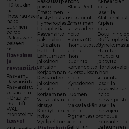
Raskausarpien
hoito
Aknearpien
HS-taudin
poisto
Black Peel
poisto
hoito
Emättimen
-
laserilla
Ihosairauksien
kiristysleikkaus
hiilikuorinta
Alaluomileik
hoito
Hymenoplastia
Emättimen
Arpien
Luomien
Labiaplastia
kuivuuden
poisto
poisto
Rasvansiirto
hoito
Botuliinihoid
Pakaravaon
pakaroihin
Fotona 4D
Buffaloplasti
paiseen
– Brazilian
Ihomuutosten
Gynekomasti
hoito
Butt Lift
poisto
Huulten
Rasvaimu
Laihtumisen
Ihon
muotoilu
ja
jälkeinen
kuorinta
ja täyttö
rasvansiirto
vartalon
Karvanpoisto
Hörökorvalei
korjaaminen
Kuorsauksen
Ihon
Rasvaimu
Raskauden
hoito
kuorinta
Rasvansiirto
jälkeinen
Kynsisienen
laserilla
Rasvansiirto
vartalon
hoito
Kaksoisleuan
pakaroihin
korjaaminen
Luomen
hoito
– Brazilian
Vatsanahan
poisto
Karvanpoisto
Butt Lift
kiristys
Maksaläiskän
laserilla
WAL-
Kondylooman
poisto
Kasvojen
menetelmä
hoito
Pigmentaation
kohotus
Kasvot
Vyölipektomia
poisto
Korvanlehtil
Pistoshoidot
Selluliitin
Laihtumisen