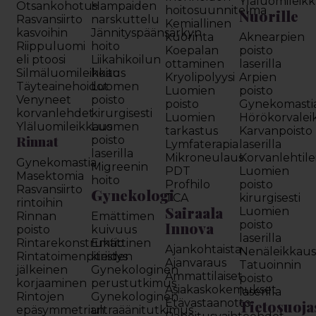
Yläluomileik
Otsankohotus
Hampaiden
hoitosuunnitelma
Nuorille
Rasvansiirto
narskuttelu
Kemiallinen
kasvoihin
Jännityspäänsärkyn
kuorinta
Aknearpien
Riippuluomi
hoito
Koepalan
poisto
eli ptoosi
Liikahikoilun
ottaminen
laserilla
Silmäluomileikkaus
hoito
Kryolipolyysi
Arpien
Täyteainehoidot
Luomen
Luomien
poisto
Venyneet
poisto
poisto
Gynekomasti
korvanlehdet
kirurgisesti
Luomien
Hörökorvalei
Yläluomileikkaus
Luomen
tarkastus
Karvanpoisto
Rinnat
poisto
Lymfaterapia
laserilla
laserilla
Mikroneulaus
Korvanlehtil
Gynekomastia
Migreenin
PDT
Luomien
Masektomia
hoito
Profhilo
poisto
Rasvansiirto
Gynekologi
TCA
kirurgisesti
rintoihin
Sairaala
Luomien
Rinnan
Emättimen
Innova
poisto
poisto
kuivuus
laserilla
Rintarekonstruktio
Emättinen
Ajankohtaista
Nenäleikkau
Rintatoimenpiteiden
kiristys
Ajanvaraus
Tatuoinnin
jälkeinen
Gynekologinen
Ammattilaiset
poisto
korjaaminen
perustutkimus
Asiakaskokemukset
laserilla
Rintojen
Gynekologinen
Etävastaanotto
Tietosuoja
epäsymmetrian
ultraäänitutkimus