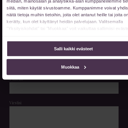
median, mainosalan ja analytiikka-alan kumppaneillemme tie
Etunimi
siitä, miten käytät sivustoamme. Kumppanimme voivat yhdis
näitä tietoja muihin tietoihin, joita olet antanut heille tai joita o
kerätty, kun olet käyttänyt heidän palvelujaan. Valitsemalla
"Yksityiskohdat" tai "Muokkaa" voit vaikuttaa sallimiisi eväste
Sukunimi
Salli kaikki evästeet
Sähköpostiosoite
Muokkaa
Puhelin
Viestisi