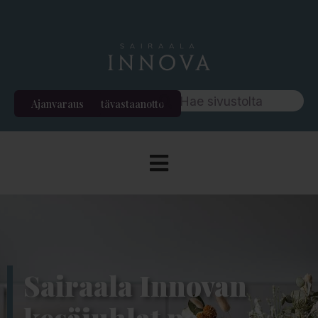
Ajanvaraus
Etävastaanotto
Sairaala Innovan