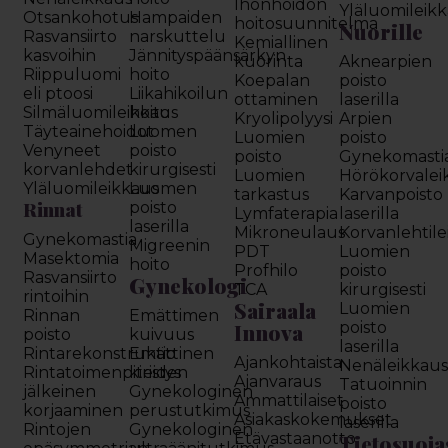
Ihonhoidon
Yläluomileik
Otsankohotus
Hampaiden
hoitosuunnitelma
Nuorille
Rasvansiirto
narskuttelu
Kemiallinen
kasvoihin
Jännityspäänsärkyn
kuorinta
Aknearpien
Riippuluomi
hoito
Koepalan
poisto
eli ptoosi
Liikahikoilun
ottaminen
laserilla
Silmäluomileikkaus
hoito
Kryolipolyysi
Arpien
Täyteainehoidot
Luomen
Luomien
poisto
Venyneet
poisto
poisto
Gynekomasti
korvanlehdet
kirurgisesti
Luomien
Hörökorvalei
Yläluomileikkaus
Luomen
tarkastus
Karvanpoisto
Rinnat
poisto
Lymfaterapia
laserilla
laserilla
Mikroneulaus
Korvanlehtil
Gynekomastia
Migreenin
PDT
Luomien
Masektomia
hoito
Profhilo
poisto
Rasvansiirto
Gynekologi
TCA
kirurgisesti
rintoihin
Sairaala
Luomien
Rinnan
Emättimen
Innova
poisto
poisto
kuivuus
laserilla
Rintarekonstruktio
Emättinen
Ajankohtaista
Nenäleikkau
Rintatoimenpiteiden
kiristys
Ajanvaraus
Tatuoinnin
jälkeinen
Gynekologinen
Ammattilaiset
poisto
korjaaminen
perustutkimus
Asiakaskokemukset
laserilla
Rintojen
Gynekologinen
Etävastaanotto
Tietosuoja