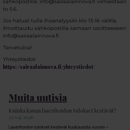
sähköpostilla: info@sairaalainnova.fi viimeistään
to 5.6.
Jos haluat tulla ihoanalyysiin klo 13-16 välillä,
ilmoittaudu sähköpostilla samaan osoitteeseen:
info@sairaalainnova.fi.
Tervetuloa!
Yhteystiedot:
https://sairaalainnova.fi/yhteystiedot/
Muita uutisia
Kuinka kauan laserihoidon tulokset kestävät?
23/04/2026
Laserihoidon tulokset kestävät kuukausista vuosiin –