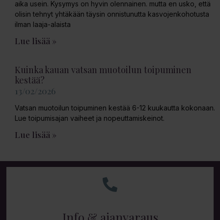
aika usein. Kysymys on hyvin olennainen. mutta en usko, että
olisin tehnyt yhtäkään täysin onnistunutta kasvojenkohotusta
ilman laaja-alaista
Lue lisää »
Kuinka kauan vatsan muotoilun toipuminen
kestää?
13/02/2026
Vatsan muotoilun toipuminen kestää 6-12 kuukautta kokonaan.
Lue toipumisajan vaiheet ja nopeuttamiskeinot.
Lue lisää »
Info & ajanvaraus