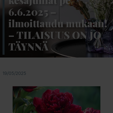
kesäjuhlat pe
6.6.2025 –
ilmoittaudu mukaan!
– TILAISUUS ON JO
TÄYNNÄ
19/05/2025