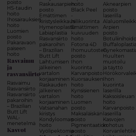
poisto
Raskausarpien
hoito
Aknearpien
HS-taudin
poisto
Black Peel
poisto
hoito
Emättimen
-
laserilla
Ihosairauksien
kiristysleikkaus
hiilikuorinta
Alaluomileik
hoito
Hymenoplastia
Emättimen
Arpien
Luomien
Labiaplastia
kuivuuden
poisto
poisto
Rasvansiirto
hoito
Botuliinihoid
Pakaravaon
pakaroihin
Fotona 4D
Buffaloplasti
paiseen
– Brazilian
Ihomuutosten
Gynekomasti
hoito
Butt Lift
poisto
Huulten
Rasvaimu
Laihtumisen
Ihon
muotoilu
ja
jälkeinen
kuorinta
ja täyttö
rasvansiirto
vartalon
Karvanpoisto
Hörökorvalei
korjaaminen
Kuorsauksen
Ihon
Rasvaimu
Raskauden
hoito
kuorinta
Rasvansiirto
jälkeinen
Kynsisienen
laserilla
Rasvansiirto
vartalon
hoito
Kaksoisleuan
pakaroihin
korjaaminen
Luomen
hoito
– Brazilian
Vatsanahan
poisto
Karvanpoisto
Butt Lift
kiristys
Maksaläiskän
laserilla
WAL-
Kondylooman
poisto
Kasvojen
menetelmä
hoito
Pigmentaation
kohotus
Kasvot
Vyölipektomia
poisto
Korvanlehtil