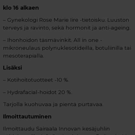
klo 16 alkaen
– Gynekologi Rose Marie Iire -tietoisku. Luuston
terveys ja ravinto, sekä hormonit ja anti-ageing.
– Ihonhoidon täsmävinkit. All in one -
mikroneulaus polynuklesotideilla, botuliinilla tai
mesoterapialla.
Lisäksi
– Kotihoitotuotteet -10 %.
– Hydrafacial-hoidot 20 %.
Tarjolla kuohuvaa ja pientä purtavaa.
Ilmoittautuminen
Ilmoittaudu Sairaala Innovan kesäjuhlin