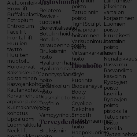
Pistoshoidot
Selluliitin
Laihtumisen
Alaluomileikkaus
poisto
jälkeinen
Brow lift
Belotero
Tatuoinnin
vartalon
Buffaloplastia
Revive -
poisto
korjaaminen
Ectropium
tuotteet
TightSculpt
Luomien
Entropium
Biorevitalisaatio
Uniapnean
poisto
Face lift
Botuliinihoidot
hoitaminen
kirurgisesti
Frontal lift
Botuliini
Verisuonimuutosten
Luomien
Huulien
sairaudenhoidossa
poisto
poisto
täyttö
Bruksismin
Virtsankarkailun
laserilla
Huulten
hoito
hoito
Nenäleikkau
muotoilu
Hyaluronihappo
Ihonhoito
Rasvaimu
Hörökorvat
Hyaluronidaasi
Rasvansiirto
Kaksoisleuan
Jännityspäänsäryn
AHA-
kasvoihin
poistaminen
hoito
kuorinta
Ryppyjen
Kasvojenkohotus
Liikahikoilun
Biopsianäyte
poisto
Kaulankohotus
hoito
Booty
laserilla
Korvanlehtien
Plasmahoito
Boost
Ryppyjen
arpikorjaukset
Profhilo
Cryolipo
poisto
Kulmakarvojen
PRP
Dekoltee
pistoksilla
kohotus
Vampyyrihoito
Smooth
Tatuoinnin
Lippaluomi
Terveydenhoito
Fotodynaaminen
poisto
Luomirakkula
hoito
laserilla
Neck lift
Bruksismin
Happokuorinta
Täyteainehoi
Nenäleikkaus
hoito