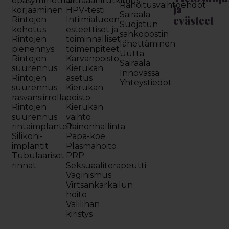
epäsymmetrian
ultraäänitutkimus
Rahoitusvaihtoehdot
ja
korjaaminen
HPV-testi
Sairaala
evästeet
Rintojen
Intiimialueen
Suojatun
kohotus
esteettiset ja
sähköpostin
Rintojen
toiminnalliset
lähettäminen
pienennys
toimenpiteet
Uutta
Rintojen
Karvanpoisto
Sairaala
suurennus
Kierukan
Innovassa
Rintojen
asetus
Yhteystiedot
suurennus
Kierukan
rasvansiirrolla
poisto
Rintojen
Kierukan
suurennus
vaihto
rintaimplanteilla
Painonhallinta
Silikoni-
Papa-koe
implantit
Plasmahoito
Tubulaariset
PRP
rinnat
Seksuaaliterapeutti
Vaginismus
Virtsankarkailun
hoito
Välilihan
kiristys