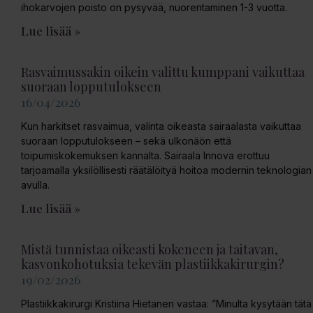
ihokarvojen poisto on pysyvää, nuorentaminen 1-3 vuotta.
Lue lisää »
Rasvaimussakin oikein valittu kumppani vaikuttaa
suoraan lopputulokseen
16/04/2026
Kun harkitset rasvaimua, valinta oikeasta sairaalasta vaikuttaa
suoraan lopputulokseen – sekä ulkonäön että
toipumiskokemuksen kannalta. Sairaala Innova erottuu
tarjoamalla yksilöllisesti räätälöityä hoitoa modernin teknologian
avulla.
Lue lisää »
Mistä tunnistaa oikeasti kokeneen ja taitavan,
kasvonkohotuksia tekevän plastiikkakirurgin?
19/02/2026
Plastiikkakirurgi Kristiina Hietanen vastaa: ”Minulta kysytään tätä