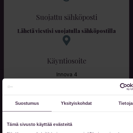
Suojattu sähköposti
Lähetä viestisi suojatulla sähköpostilla
Käyntiosoite
Innova 4
Lutakonaukio 1
40100 Jyväskylä
Suostumus
Yksityiskohdat
Tietoja
Pysäköinti
Tämä sivusto käyttää evästeitä