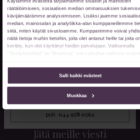
P-Paviljonki 1 (Satamakatu 3)
Käytämme evästeitä tarjoamamme sisällön ja mainosten
tai
räätälöimiseen, sosiaalisen median ominaisuuksien tukemise
kävijämäärämme analysoimiseen. Lisäksi jaamme sosiaalis
P-Paviljonki 2 (Uno Savolan katu 6)
median, mainosalan ja analytiikka-alan kumppaneillemme tie
siitä, miten käytät sivustoamme. Kumppanimme voivat yhdis
näitä tietoja muihin tietoihin, joita olet antanut heille tai joita o
kerätty, kun olet käyttänyt heidän palvelujaan. Valitsemalla
Aukioloajat
"Yksityiskohdat" tai "Muokkaa" voit vaikuttaa sallimiisi eväste
Vastaanottomme on auki ajanvarauksella
arkisin klo 10-20. Muina aikoina
Salli kaikki evästeet
sopimuksen mukaan.
Muokkaa
Kun saavut ennen klo 8, tai klo 16 jälkeen
niin ovet avautuvat soittamalla
044 978 0562
puh.
Jätä meille viesti