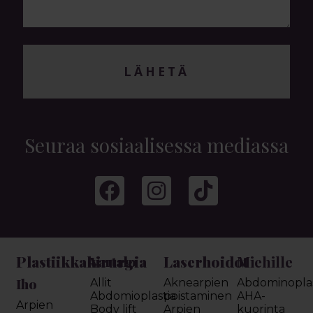
LÄHETÄ
Seuraa sosiaalisessa mediassa
Plastiikkakirurgia
Laserhoidot
Miehille
Vartalo
Iho
Allit
Aknearpien
Abdominoplas
Abdomioplastia
poistaminen
AHA-
Arpien
Body lift
Arpien
kuorinta