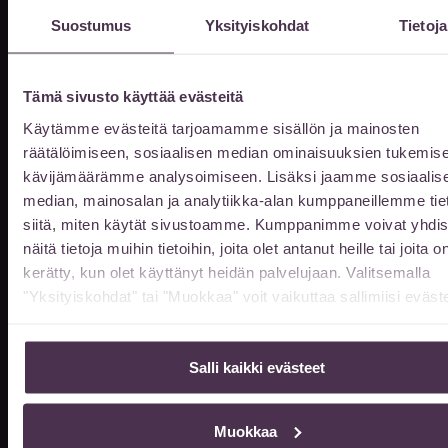
Suostumus
Yksityiskohdat
Tietoja
Etunimi
Tämä sivusto käyttää evästeitä
Sukunimi
Käytämme evästeitä tarjoamamme sisällön ja mainosten
räätälöimiseen, sosiaalisen median ominaisuuksien tukemise
kävijämäärämme analysoimiseen. Lisäksi jaamme sosiaalis
median, mainosalan ja analytiikka-alan kumppaneillemme tie
Sähköpostiosoite
siitä, miten käytät sivustoamme. Kumppanimme voivat yhdis
näitä tietoja muihin tietoihin, joita olet antanut heille tai joita o
kerätty, kun olet käyttänyt heidän palvelujaan. Valitsemalla
Puhelin
"Yksityiskohdat" tai "Muokkaa" voit vaikuttaa sallimiisi eväste
Salli kaikki evästeet
Viestisi
Muokkaa