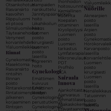
Nenäleikkaus
hoito
Ihonhoidon
Yläluomileik
Otsankohotus
Hampaiden
hoitosuunnitelma
Nuorille
Rasvansiirto
narskuttelu
Kemiallinen
kasvoihin
Jännityspäänsärkyn
kuorinta
Aknearpien
Riippuluomi
hoito
Koepalan
poisto
eli ptoosi
Liikahikoilun
ottaminen
laserilla
Silmäluomileikkaus
hoito
Kryolipolyysi
Arpien
Täyteainehoidot
Luomen
Luomien
poisto
Venyneet
poisto
poisto
Gynekomasti
korvanlehdet
kirurgisesti
Luomien
Hörökorvalei
Yläluomileikkaus
Luomen
tarkastus
Karvanpoisto
Rinnat
poisto
Lymfaterapia
laserilla
laserilla
Mikroneulaus
Korvanlehtil
Gynekomastia
Migreenin
PDT
Luomien
Masektomia
hoito
Profhilo
poisto
Rasvansiirto
Gynekologi
TCA
kirurgisesti
rintoihin
Sairaala
Luomien
Rinnan
Emättimen
Innova
poisto
poisto
kuivuus
laserilla
Rintarekonstruktio
Emättinen
Ajankohtaista
Nenäleikkau
Rintatoimenpiteiden
kiristys
Ajanvaraus
Tatuoinnin
jälkeinen
Gynekologinen
Ammattilaiset
poisto
korjaaminen
perustutkimus
Asiakaskokemukset
laserilla
Rintojen
Gynekologinen
Etävastaanotto
Tietosuoja