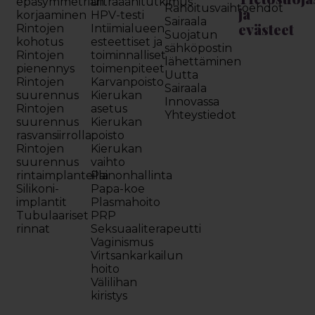
epäsymmetrian
ultraäänitutkimus
Rahoitusvaihtoehdot
ja
korjaaminen
HPV-testi
Sairaala
evästeet
Rintojen
Intiimialueen
Suojatun
kohotus
esteettiset ja
sähköpostin
Rintojen
toiminnalliset
lähettäminen
pienennys
toimenpiteet
Uutta
Rintojen
Karvanpoisto
Sairaala
suurennus
Kierukan
Innovassa
Rintojen
asetus
Yhteystiedot
suurennus
Kierukan
rasvansiirrolla
poisto
Rintojen
Kierukan
suurennus
vaihto
rintaimplanteilla
Painonhallinta
Silikoni-
Papa-koe
implantit
Plasmahoito
Tubulaariset
PRP
rinnat
Seksuaaliterapeutti
Vaginismus
Virtsankarkailun
hoito
Välilihan
kiristys