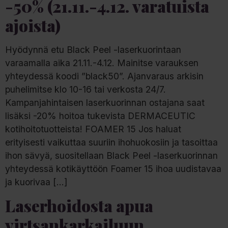
-50% (21.11.-4.12. varatuista
ajoista)
Hyödynnä etu Black Peel -laserkuorintaan
varaamalla aika 21.11.-4.12. Mainitse varauksen
yhteydessä koodi ”black50”. Ajanvaraus arkisin
puhelimitse klo 10-16 tai verkosta 24/7.
Kampanjahintaisen laserkuorinnan ostajana saat
lisäksi -20% hoitoa tukevista DERMACEUTIC
kotihoitotuotteista! FOAMER 15 Jos haluat
erityisesti vaikuttaa suuriin ihohuokosiin ja tasoittaa
ihon sävyä, suositellaan Black Peel -laserkuorinnan
yhteydessä kotikäyttöön Foamer 15 ihoa uudistavaa
ja kuorivaa […]
Laserhoidosta apua
virtsankarkailuun