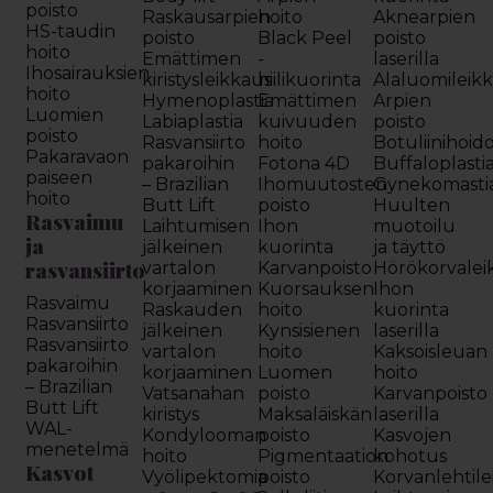
poisto
Raskausarpien
hoito
Aknearpien
HS-taudin
poisto
Black Peel
poisto
hoito
Emättimen
-
laserilla
Ihosairauksien
kiristysleikkaus
hiilikuorinta
Alaluomileik
hoito
Hymenoplastia
Emättimen
Arpien
Luomien
Labiaplastia
kuivuuden
poisto
poisto
Rasvansiirto
hoito
Botuliinihoid
Pakaravaon
pakaroihin
Fotona 4D
Buffaloplasti
paiseen
– Brazilian
Ihomuutosten
Gynekomasti
hoito
Butt Lift
poisto
Huulten
Rasvaimu
Laihtumisen
Ihon
muotoilu
ja
jälkeinen
kuorinta
ja täyttö
rasvansiirto
vartalon
Karvanpoisto
Hörökorvalei
korjaaminen
Kuorsauksen
Ihon
Rasvaimu
Raskauden
hoito
kuorinta
Rasvansiirto
jälkeinen
Kynsisienen
laserilla
Rasvansiirto
vartalon
hoito
Kaksoisleuan
pakaroihin
korjaaminen
Luomen
hoito
– Brazilian
Vatsanahan
poisto
Karvanpoisto
Butt Lift
kiristys
Maksaläiskän
laserilla
WAL-
Kondylooman
poisto
Kasvojen
menetelmä
hoito
Pigmentaation
kohotus
Kasvot
Vyölipektomia
poisto
Korvanlehtil