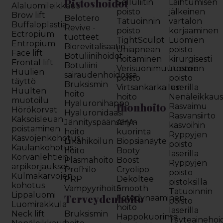
Pistoshoidot
Selluliitin
Laihtumisen
Alaluomileikkaus
poisto
jälkeinen
Brow lift
Belotero
Tatuoinnin
vartalon
Buffaloplastia
Revive -
poisto
korjaaminen
Ectropium
tuotteet
TightSculpt
Luomien
Entropium
Biorevitalisaatio
Uniapnean
poisto
Face lift
Botuliinihoidot
hoitaminen
kirurgisesti
Frontal lift
Botuliini
Verisuonimuutosten
Luomien
Huulien
sairaudenhoidossa
poisto
poisto
täyttö
Bruksismin
Virtsankarkailun
laserilla
Huulten
hoito
hoito
Nenäleikkau
muotoilu
Hyaluronihappo
Ihonhoito
Rasvaimu
Hörökorvat
Hyaluronidaasi
Rasvansiirto
Kaksoisleuan
Jännityspäänsäryn
AHA-
kasvoihin
poistaminen
hoito
kuorinta
Ryppyjen
Kasvojenkohotus
Liikahikoilun
Biopsianäyte
poisto
Kaulankohotus
hoito
Booty
laserilla
Korvanlehtien
Plasmahoito
Boost
Ryppyjen
arpikorjaukset
Profhilo
Cryolipo
poisto
Kulmakarvojen
PRP
Dekoltee
pistoksilla
kohotus
Vampyyrihoito
Smooth
Tatuoinnin
Lippaluomi
Terveydenhoito
Fotodynaaminen
poisto
Luomirakkula
hoito
laserilla
Neck lift
Bruksismin
Happokuorinta
Täyteainehoi