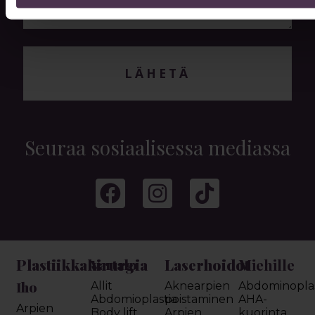
LÄHETÄ
Seuraa sosiaalisessa mediassa
Plastiikkakirurgia
Laserhoidot
Miehille
Vartalo
Iho
Allit
Aknearpien
Abdominoplas
Abdomioplastia
poistaminen
AHA-
Arpien
Body lift
Arpien
kuorinta