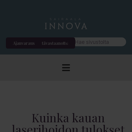
Ajanvaraus
Etävastaanotto
Kuinka kauan
laserihoidon tulokset