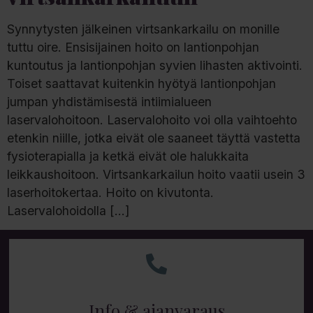
Synnytysten jälkeinen virtsankarkailu on monille
tuttu oire. Ensisijainen hoito on lantionpohjan
kuntoutus ja lantionpohjan syvien lihasten aktivointi.
Toiset saattavat kuitenkin hyötyä lantionpohjan
jumpan yhdistämisestä intiimialueen
laservalohoitoon. Laservalohoito voi olla vaihtoehto
etenkin niille, jotka eivät ole saaneet täyttä vastetta
fysioterapialla ja ketkä eivät ole halukkaita
leikkaushoitoon. Virtsankarkailun hoito vaatii usein 3
laserhoitokertaa. Hoito on kivutonta.
Laservalohoidolla […]
Info & ajanvaraus