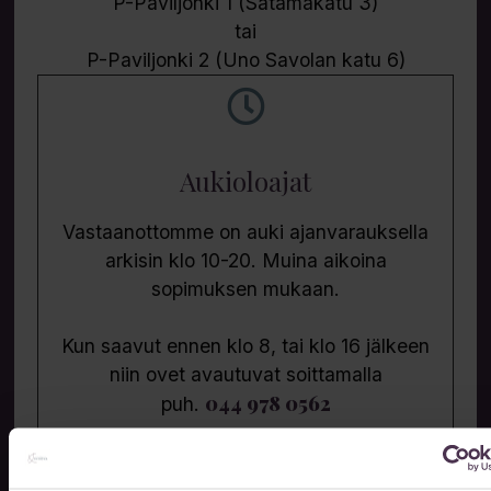
P-Paviljonki 1 (Satamakatu 3)
tai
P-Paviljonki 2 (Uno Savolan katu 6)
Aukioloajat
Vastaanottomme on auki ajanvarauksella
arkisin klo 10-20. Muina aikoina
sopimuksen mukaan.
Kun saavut ennen klo 8, tai klo 16 jälkeen
niin ovet avautuvat soittamalla
044 978 0562
puh.
Jätä meille viesti