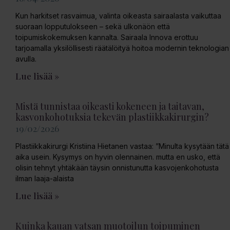
Kun harkitset rasvaimua, valinta oikeasta sairaalasta vaikuttaa
suoraan lopputulokseen – sekä ulkonäön että
toipumiskokemuksen kannalta. Sairaala Innova erottuu
tarjoamalla yksilöllisesti räätälöityä hoitoa modernin teknologian
avulla.
Lue lisää »
Mistä tunnistaa oikeasti kokeneen ja taitavan,
kasvonkohotuksia tekevän plastiikkakirurgin?
19/02/2026
Plastiikkakirurgi Kristiina Hietanen vastaa: ”Minulta kysytään tätä
aika usein. Kysymys on hyvin olennainen. mutta en usko, että
olisin tehnyt yhtäkään täysin onnistunutta kasvojenkohotusta
ilman laaja-alaista
Lue lisää »
Kuinka kauan vatsan muotoilun toipuminen