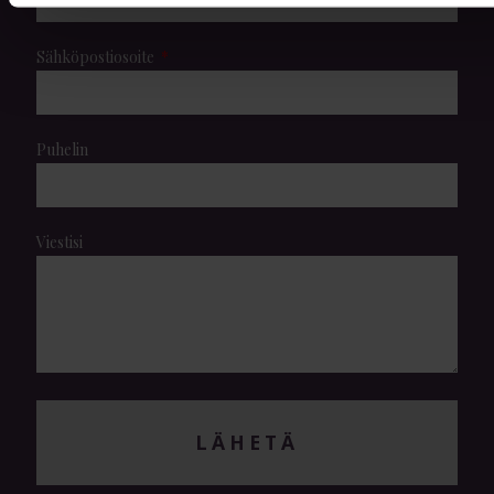
Sähköpostiosoite
Puhelin
Viestisi
LÄHETÄ