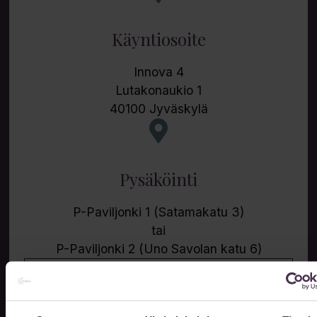
Käyntiosoite
Innova 4
Lutakonaukio 1
40100 Jyväskylä
Pysäköinti
P-Paviljonki 1 (Satamakatu 3)
tai
P-Paviljonki 2 (Uno Savolan katu 6)