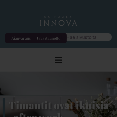
Ajanvaraus
Etävastaanotto
Timantit ovat ikuisia