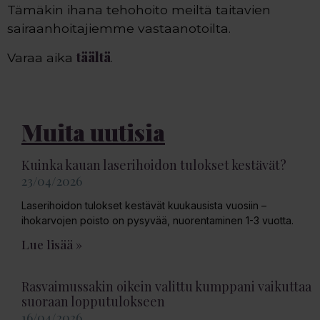
Tämäkin ihana tehohoito meiltä taitavien
sairaanhoitajiemme vastaanotoilta.
täältä
Varaa aika
.
Muita uutisia
Kuinka kauan laserihoidon tulokset kestävät?
23/04/2026
Laserihoidon tulokset kestävät kuukausista vuosiin –
ihokarvojen poisto on pysyvää, nuorentaminen 1-3 vuotta.
Lue lisää »
Rasvaimussakin oikein valittu kumppani vaikuttaa
suoraan lopputulokseen
16/04/2026