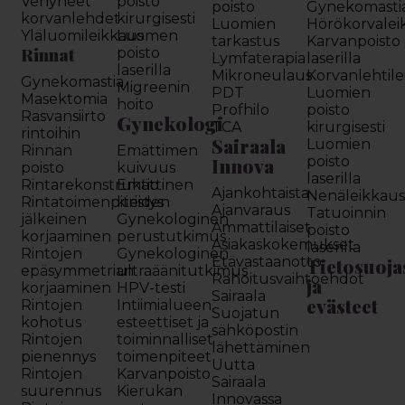
Venyneet
poisto
poisto
Gynekomasti
korvanlehdet
kirurgisesti
Luomien
Hörökorvalei
Yläluomileikkaus
Luomen
tarkastus
Karvanpoisto
Rinnat
poisto
Lymfaterapia
laserilla
laserilla
Mikroneulaus
Korvanlehtil
Gynekomastia
Migreenin
PDT
Luomien
Masektomia
hoito
Profhilo
poisto
Rasvansiirto
Gynekologi
TCA
kirurgisesti
rintoihin
Sairaala
Luomien
Rinnan
Emättimen
Innova
poisto
poisto
kuivuus
laserilla
Rintarekonstruktio
Emättinen
Ajankohtaista
Nenäleikkau
Rintatoimenpiteiden
kiristys
Ajanvaraus
Tatuoinnin
jälkeinen
Gynekologinen
Ammattilaiset
poisto
korjaaminen
perustutkimus
Asiakaskokemukset
laserilla
Rintojen
Gynekologinen
Etävastaanotto
Tietosuoja
epäsymmetrian
ultraäänitutkimus
Rahoitusvaihtoehdot
ja
korjaaminen
HPV-testi
Sairaala
evästeet
Rintojen
Intiimialueen
Suojatun
kohotus
esteettiset ja
sähköpostin
Rintojen
toiminnalliset
lähettäminen
pienennys
toimenpiteet
Uutta
Rintojen
Karvanpoisto
Sairaala
suurennus
Kierukan
Innovassa