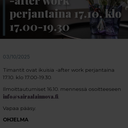
-after work
perjantaina 17.10. klo
17.00-19.30
03/10/2025
Timantit ovat ikuisia -after work perjantaina
17.10. klo 17.00-19.30.
Ilmoittautumiset 16.10. mennessä osoitteeseen
info@sairaalainnova.fi
.
Vapaa pääsy.
OHJELMA