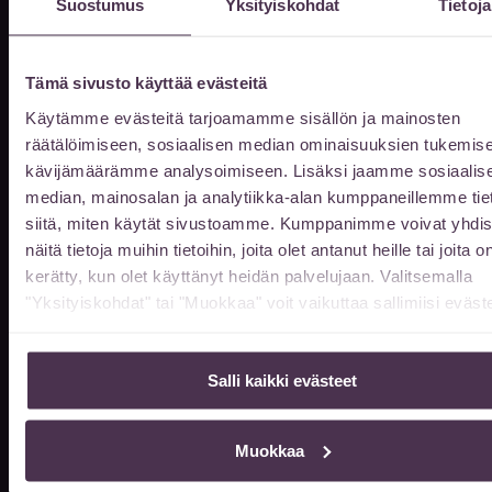
Suostumus
Yksityiskohdat
Tietoja
Aukioloajat
Vastaanottomme on auki ajanvarauksella
Tämä sivusto käyttää evästeitä
arkisin klo 10-20. Muina aikoina
Käytämme evästeitä tarjoamamme sisällön ja mainosten
sopimuksen mukaan.
räätälöimiseen, sosiaalisen median ominaisuuksien tukemise
kävijämäärämme analysoimiseen. Lisäksi jaamme sosiaalis
Kun saavut ennen klo 8, tai klo 16 jälkeen
median, mainosalan ja analytiikka-alan kumppaneillemme tie
niin ovet avautuvat soittamalla
siitä, miten käytät sivustoamme. Kumppanimme voivat yhdis
044 978 0562
puh.
näitä tietoja muihin tietoihin, joita olet antanut heille tai joita o
kerätty, kun olet käyttänyt heidän palvelujaan. Valitsemalla
Jätä meille viesti
"Yksityiskohdat" tai "Muokkaa" voit vaikuttaa sallimiisi eväste
Etunimi
Salli kaikki evästeet
Muokkaa
Sukunimi