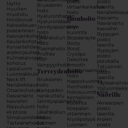
poisto
poisto
täyttö
Bruksismin
Virtsankarkailun
laserilla
Huulten
hoito
hoito
Nenäleikkau
muotoilu
Hyaluronihappo
Ihonhoito
Rasvaimu
Hörökorvat
Hyaluronidaasi
Rasvansiirto
Kaksoisleuan
Jännityspäänsäryn
AHA-
kasvoihin
poistaminen
hoito
kuorinta
Ryppyjen
Kasvojenkohotus
Liikahikoilun
Biopsianäyte
poisto
Kaulankohotus
hoito
Booty
laserilla
Korvanlehtien
Plasmahoito
Boost
Ryppyjen
arpikorjaukset
Profhilo
Cryolipo
poisto
Kulmakarvojen
PRP
Dekoltee
pistoksilla
kohotus
Vampyyrihoito
Smooth
Tatuoinnin
Lippaluomi
Terveydenhoito
Fotodynaaminen
poisto
Luomirakkula
hoito
laserilla
Neck lift
Bruksismin
Happokuorinta
Täyteainehoi
Nenäleikkaus
hoito
Ihonhoidon
Yläluomileik
Otsankohotus
Hampaiden
hoitosuunnitelma
Nuorille
Rasvansiirto
narskuttelu
Kemiallinen
kasvoihin
Jännityspäänsärkyn
kuorinta
Aknearpien
Riippuluomi
hoito
Koepalan
poisto
eli ptoosi
Liikahikoilun
ottaminen
laserilla
Silmäluomileikkaus
hoito
Kryolipolyysi
Arpien
Täyteainehoidot
Luomen
Luomien
poisto