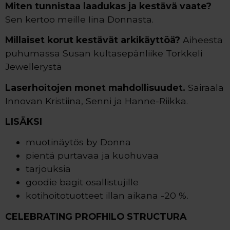
Miten tunnistaa laadukas ja kestävä vaate?
Sen kertoo meille Iina Donnasta.
Millaiset korut kestävät arkikäyttöä?
Aiheesta
puhumassa Susan kultasepänliike Torkkeli
Jewellerystä
Laserhoitojen monet mahdollisuudet.
Sairaala
Innovan Kristiina, Senni ja Hanne-Riikka.
LISÄKSI
muotinäytös by Donna
pientä purtavaa ja kuohuvaa
tarjouksia
goodie bagit osallistujille
kotihoitotuotteet illan aikana -20 %.
CELEBRATING
PROFHILO
STRUCTURA