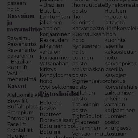
paiseen
– Brazilian
Ihomuutosten
Gynekomasti
hoito
Butt Lift
poisto
Huulten
Rasvaimu
Laihtumisen
Ihon
muotoilu
ja
jälkeinen
kuorinta
ja täyttö
rasvansiirto
vartalon
Karvanpoisto
Hörökorvalei
korjaaminen
Kuorsauksen
Ihon
Rasvaimu
Raskauden
hoito
kuorinta
Rasvansiirto
jälkeinen
Kynsisienen
laserilla
Rasvansiirto
vartalon
hoito
Kaksoisleuan
pakaroihin
korjaaminen
Luomen
hoito
– Brazilian
Vatsanahan
poisto
Karvanpoisto
Butt Lift
kiristys
Maksaläiskän
laserilla
WAL-
Kondylooman
poisto
Kasvojen
menetelmä
hoito
Pigmentaation
kohotus
Kasvot
Vyölipektomia
poisto
Korvanlehtil
Pistoshoidot
Selluliitin
Laihtumisen
Alaluomileikkaus
poisto
jälkeinen
Brow lift
Belotero
Tatuoinnin
vartalon
Buffaloplastia
Revive -
poisto
korjaaminen
Ectropium
tuotteet
TightSculpt
Luomien
Entropium
Biorevitalisaatio
Uniapnean
poisto
Face lift
Botuliinihoidot
hoitaminen
kirurgisesti
Frontal lift
Botuliini
Verisuonimuutosten
Luomien
Huulien
sairaudenhoidossa