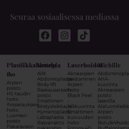
Seuraa sosiaalisessa mediassa
Plastiikkakirurgia
Laserhoidot
Miehille
Vartalo
Iho
Allit
Aknearpien
Abdominoplas
Abdomioplastia
poistaminen
AHA-
Arpien
Body lift
Arpien
kuorinta
poisto
Raskausarpien
hoito
Aknearpien
HS-taudin
poisto
Black Peel
poisto
hoito
Emättimen
-
laserilla
Ihosairauksien
kiristysleikkaus
hiilikuorinta
Alaluomileik
hoito
Hymenoplastia
Emättimen
Arpien
Luomien
Labiaplastia
kuivuuden
poisto
poisto
Rasvansiirto
hoito
Botuliinihoid
Pakaravaon
pakaroihin
Fotona 4D
Buffaloplasti