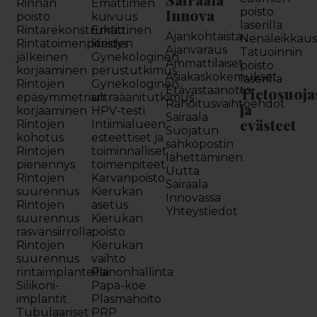
Rinnan
Emättimen
Innova
poisto
poisto
kuivuus
laserilla
Rintarekonstruktio
Emättinen
Ajankohtaista
Nenäleikkau
Rintatoimenpiteiden
kiristys
Ajanvaraus
Tatuoinnin
jälkeinen
Gynekologinen
Ammattilaiset
poisto
korjaaminen
perustutkimus
Asiakaskokemukset
laserilla
Rintojen
Gynekologinen
Etävastaanotto
Tietosuoja
epäsymmetrian
ultraäänitutkimus
Rahoitusvaihtoehdot
ja
korjaaminen
HPV-testi
Sairaala
evästeet
Rintojen
Intiimialueen
Suojatun
kohotus
esteettiset ja
sähköpostin
Rintojen
toiminnalliset
lähettäminen
pienennys
toimenpiteet
Uutta
Rintojen
Karvanpoisto
Sairaala
suurennus
Kierukan
Innovassa
Rintojen
asetus
Yhteystiedot
suurennus
Kierukan
rasvansiirrolla
poisto
Rintojen
Kierukan
suurennus
vaihto
rintaimplanteilla
Painonhallinta
Silikoni-
Papa-koe
implantit
Plasmahoito
Tubulaariset
PRP