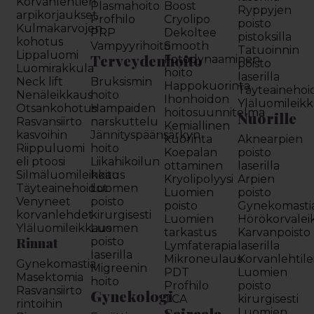
Korvanlehtien
Plasmahoito
Boost
Ryppyjen
arpikorjaukset
Profhilo
Cryolipo
poisto
Kulmakarvojen
PRP
Dekoltee
pistoksilla
kohotus
Vampyyrihoito
Smooth
Tatuoinnin
Lippaluomi
Terveydenhoito
Fotodynaaminen
poisto
Luomirakkula
hoito
laserilla
Neck lift
Bruksismin
Happokuorinta
Täyteainehoi
Nenäleikkaus
hoito
Ihonhoidon
Yläluomileik
Otsankohotus
Hampaiden
hoitosuunnitelma
Nuorille
Rasvansiirto
narskuttelu
Kemiallinen
kasvoihin
Jännityspäänsärkyn
kuorinta
Aknearpien
Riippuluomi
hoito
Koepalan
poisto
eli ptoosi
Liikahikoilun
ottaminen
laserilla
Silmäluomileikkaus
hoito
Kryolipolyysi
Arpien
Täyteainehoidot
Luomen
Luomien
poisto
Venyneet
poisto
poisto
Gynekomasti
korvanlehdet
kirurgisesti
Luomien
Hörökorvalei
Yläluomileikkaus
Luomen
tarkastus
Karvanpoisto
Rinnat
poisto
Lymfaterapia
laserilla
laserilla
Mikroneulaus
Korvanlehtil
Gynekomastia
Migreenin
PDT
Luomien
Masektomia
hoito
Profhilo
poisto
Rasvansiirto
Gynekologi
TCA
kirurgisesti
rintoihin
Sairaala
Luomien