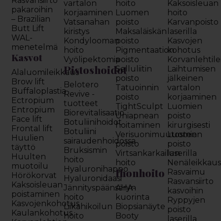
Rasvansiirto
vartalon
hoito
Kaksoisleuan
pakaroihin
korjaaminen
Luomen
hoito
– Brazilian
Vatsanahan
poisto
Karvanpoisto
Butt Lift
kiristys
Maksaläiskän
laserilla
WAL-
Kondylooman
poisto
Kasvojen
menetelmä
hoito
Pigmentaation
kohotus
Kasvot
Vyölipektomia
poisto
Korvanlehtil
Pistoshoidot
Selluliitin
Laihtumisen
Alaluomileikkaus
poisto
jälkeinen
Brow lift
Belotero
Tatuoinnin
vartalon
Buffaloplastia
Revive -
poisto
korjaaminen
Ectropium
tuotteet
TightSculpt
Luomien
Entropium
Biorevitalisaatio
Uniapnean
poisto
Face lift
Botuliinihoidot
hoitaminen
kirurgisesti
Frontal lift
Botuliini
Verisuonimuutosten
Luomien
Huulien
sairaudenhoidossa
poisto
poisto
täyttö
Bruksismin
Virtsankarkailun
laserilla
Huulten
hoito
hoito
Nenäleikkau
muotoilu
Hyaluronihappo
Ihonhoito
Rasvaimu
Hörökorvat
Hyaluronidaasi
Rasvansiirto
Kaksoisleuan
Jännityspäänsäryn
AHA-
kasvoihin
poistaminen
hoito
kuorinta
Ryppyjen
Kasvojenkohotus
Liikahikoilun
Biopsianäyte
poisto
Kaulankohotus
hoito
Booty
laserilla