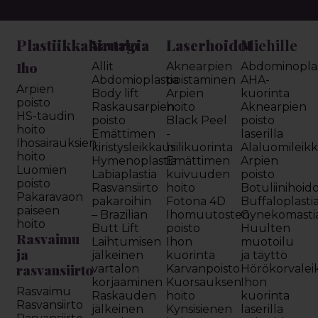
Plastiikkakirurgia
Laserhoidot
Miehille
Vartalo
Iho
Allit
Aknearpien
Abdominoplas
Abdomioplastia
poistaminen
AHA-
Arpien
Body lift
Arpien
kuorinta
poisto
Raskausarpien
hoito
Aknearpien
HS-taudin
poisto
Black Peel
poisto
hoito
Emättimen
-
laserilla
Ihosairauksien
kiristysleikkaus
hiilikuorinta
Alaluomileik
hoito
Hymenoplastia
Emättimen
Arpien
Luomien
Labiaplastia
kuivuuden
poisto
poisto
Rasvansiirto
hoito
Botuliinihoid
Pakaravaon
pakaroihin
Fotona 4D
Buffaloplasti
paiseen
– Brazilian
Ihomuutosten
Gynekomasti
hoito
Butt Lift
poisto
Huulten
Rasvaimu
Laihtumisen
Ihon
muotoilu
ja
jälkeinen
kuorinta
ja täyttö
rasvansiirto
vartalon
Karvanpoisto
Hörökorvalei
korjaaminen
Kuorsauksen
Ihon
Rasvaimu
Raskauden
hoito
kuorinta
Rasvansiirto
jälkeinen
Kynsisienen
laserilla