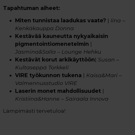
Tapahtuman aiheet:
Miten tunnistaa laadukas vaate?
|
Iina –
Kenkäkauppa Donna
Kestävää kauneutta nykyaikaisin
pigmentointiomenetelmin
|
Jasmina&Salla – Lounge Hehku
Kestävät korut arkikäyttöön
|
Susan –
Kultaseppä Torkkeli
VIRE työkunnon tukena
|
Kaisa&Mari –
Valmennusstudio VIRE
Laserin monet mahdollisuudet
|
Kristiina&Hanne – Sairaala Innova
Lämpimästi tervetuloa!