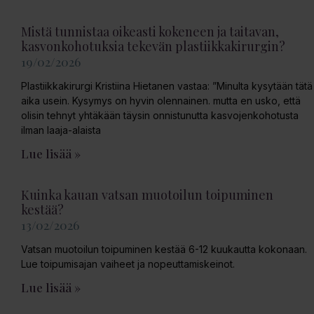
Mistä tunnistaa oikeasti kokeneen ja taitavan,
kasvonkohotuksia tekevän plastiikkakirurgin?
19/02/2026
Plastiikkakirurgi Kristiina Hietanen vastaa: ”Minulta kysytään tätä
aika usein. Kysymys on hyvin olennainen. mutta en usko, että
olisin tehnyt yhtäkään täysin onnistunutta kasvojenkohotusta
ilman laaja-alaista
Lue lisää »
Kuinka kauan vatsan muotoilun toipuminen
kestää?
13/02/2026
Vatsan muotoilun toipuminen kestää 6-12 kuukautta kokonaan.
Lue toipumisajan vaiheet ja nopeuttamiskeinot.
Lue lisää »