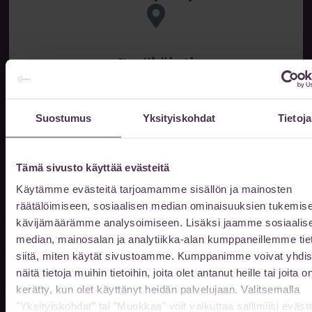
Pysäköinti
P-Paviljonki 1 (Satamakatu 3)
tai
Suostumus
Yksityiskohdat
Tietoja
P-Paviljonki 2 (Uno Savolan katu 6)
Tämä sivusto käyttää evästeitä
Käytämme evästeitä tarjoamamme sisällön ja mainosten
Aukioloajat
räätälöimiseen, sosiaalisen median ominaisuuksien tukemise
kävijämäärämme analysoimiseen. Lisäksi jaamme sosiaalis
median, mainosalan ja analytiikka-alan kumppaneillemme tie
Vastaanottomme on auki ajanvarauksella
siitä, miten käytät sivustoamme. Kumppanimme voivat yhdis
arkisin klo 10-20. Muina aikoina
näitä tietoja muihin tietoihin, joita olet antanut heille tai joita o
sopimuksen mukaan.
kerätty, kun olet käyttänyt heidän palvelujaan. Valitsemalla
"Yksityiskohdat" tai "Muokkaa" voit vaikuttaa sallimiisi eväste