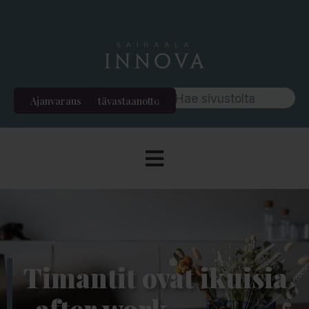
Ajanvaraus
Etävastaanotto
Timantit ovat ikuisia