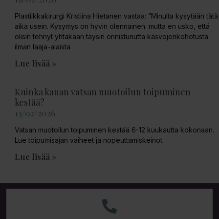
Plastiikkakirurgi Kristiina Hietanen vastaa: ”Minulta kysytään tätä
aika usein. Kysymys on hyvin olennainen. mutta en usko, että
olisin tehnyt yhtäkään täysin onnistunutta kasvojenkohotusta
ilman laaja-alaista
Lue lisää »
Kuinka kauan vatsan muotoilun toipuminen
kestää?
13/02/2026
Vatsan muotoilun toipuminen kestää 6-12 kuukautta kokonaan.
Lue toipumisajan vaiheet ja nopeuttamiskeinot.
Lue lisää »