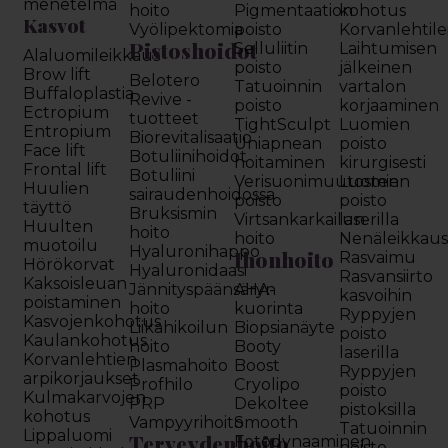
menetelmä
hoito
Pigmentaation
kohotus
Kasvot
Vyölipektomia
poisto
Korvanlehtil
Pistoshoidot
Selluliitin
Laihtumisen
Alaluomileikkaus
poisto
jälkeinen
Brow lift
Belotero
Tatuoinnin
vartalon
Buffaloplastia
Revive -
poisto
korjaaminen
Ectropium
tuotteet
TightSculpt
Luomien
Entropium
Biorevitalisaatio
Uniapnean
poisto
Face lift
Botuliinihoidot
hoitaminen
kirurgisesti
Frontal lift
Botuliini
Verisuonimuutosten
Luomien
Huulien
sairaudenhoidossa
poisto
poisto
täyttö
Bruksismin
Virtsankarkailun
laserilla
Huulten
hoito
hoito
Nenäleikkau
muotoilu
Hyaluronihappo
Ihonhoito
Rasvaimu
Hörökorvat
Hyaluronidaasi
Rasvansiirto
Kaksoisleuan
Jännityspäänsäryn
AHA-
kasvoihin
poistaminen
hoito
kuorinta
Ryppyjen
Kasvojenkohotus
Liikahikoilun
Biopsianäyte
poisto
Kaulankohotus
hoito
Booty
laserilla
Korvanlehtien
Plasmahoito
Boost
Ryppyjen
arpikorjaukset
Profhilo
Cryolipo
poisto
Kulmakarvojen
PRP
Dekoltee
pistoksilla
kohotus
Vampyyrihoito
Smooth
Tatuoinnin
Lippaluomi
Terveydenhoito
Fotodynaaminen
poisto