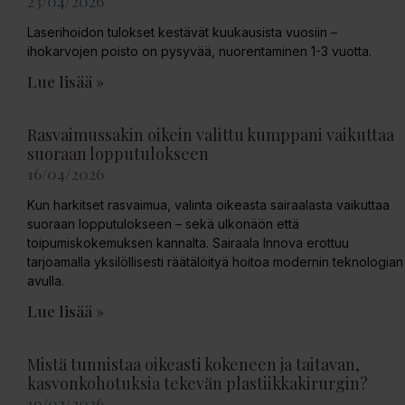
23/04/2026
Laserihoidon tulokset kestävät kuukausista vuosiin –
ihokarvojen poisto on pysyvää, nuorentaminen 1-3 vuotta.
Lue lisää »
Rasvaimussakin oikein valittu kumppani vaikuttaa
suoraan lopputulokseen
16/04/2026
Kun harkitset rasvaimua, valinta oikeasta sairaalasta vaikuttaa
suoraan lopputulokseen – sekä ulkonäön että
toipumiskokemuksen kannalta. Sairaala Innova erottuu
tarjoamalla yksilöllisesti räätälöityä hoitoa modernin teknologian
avulla.
Lue lisää »
Mistä tunnistaa oikeasti kokeneen ja taitavan,
kasvonkohotuksia tekevän plastiikkakirurgin?
19/02/2026