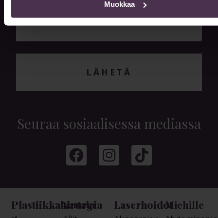
Muokkaa
LÄHETÄ
Seuraa sosiaalisessa mediassa
Plastiikkakirurgia
Laserhoidot
Miehille
Vartalo