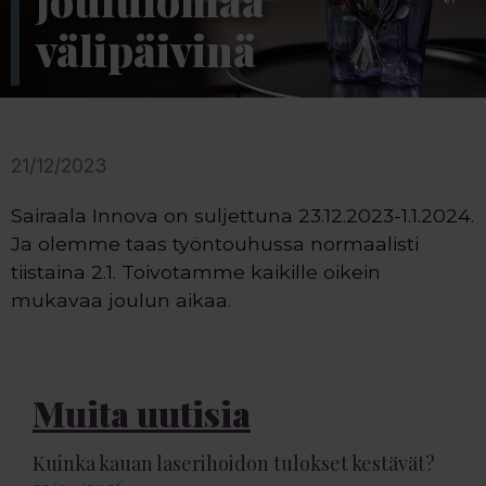
joululomaa
välipäivinä
21/12/2023
Sairaala Innova on suljettuna 23.12.2023-1.1.2024.
Ja olemme taas työntouhussa normaalisti
tiistaina 2.1. Toivotamme kaikille oikein
mukavaa joulun aikaa.
Muita uutisia
Kuinka kauan laserihoidon tulokset kestävät?