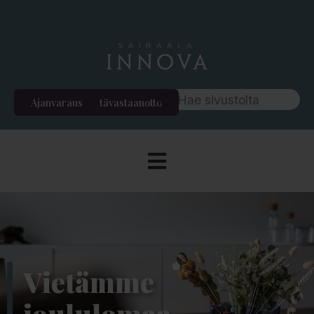
Ajanvaraus
Etävastaanotto
Vietämme