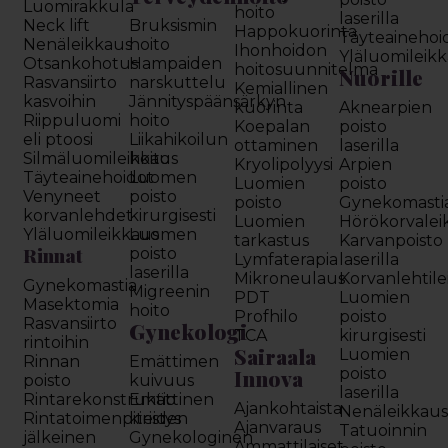
Luomirakkula
hoito
laserilla
Neck lift
Bruksismin
Happokuorinta
Täyteainehoi
Nenäleikkaus
hoito
Ihonhoidon
Yläluomileik
Otsankohotus
Hampaiden
hoitosuunnitelma
Nuorille
Rasvansiirto
narskuttelu
Kemiallinen
kasvoihin
Jännityspäänsärkyn
kuorinta
Aknearpien
Riippuluomi
hoito
Koepalan
poisto
eli ptoosi
Liikahikoilun
ottaminen
laserilla
Silmäluomileikkaus
hoito
Kryolipolyysi
Arpien
Täyteainehoidot
Luomen
Luomien
poisto
Venyneet
poisto
poisto
Gynekomasti
korvanlehdet
kirurgisesti
Luomien
Hörökorvalei
Yläluomileikkaus
Luomen
tarkastus
Karvanpoisto
Rinnat
poisto
Lymfaterapia
laserilla
laserilla
Mikroneulaus
Korvanlehtil
Gynekomastia
Migreenin
PDT
Luomien
Masektomia
hoito
Profhilo
poisto
Rasvansiirto
Gynekologi
TCA
kirurgisesti
rintoihin
Sairaala
Luomien
Rinnan
Emättimen
Innova
poisto
poisto
kuivuus
laserilla
Rintarekonstruktio
Emättinen
Ajankohtaista
Nenäleikkau
Rintatoimenpiteiden
kiristys
Ajanvaraus
Tatuoinnin
jälkeinen
Gynekologinen
Ammattilaiset