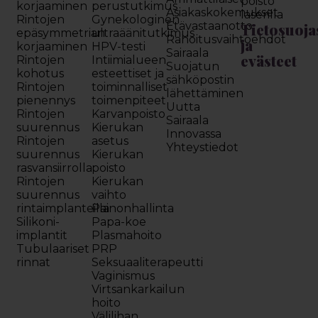
poisto
korjaaminen
perustutkimus
Asiakaskokemukset
laserilla
Rintojen
Gynekologinen
Etävastaanotto
Tietosuoja
epäsymmetrian
ultraäänitutkimus
Rahoitusvaihtoehdot
ja
korjaaminen
HPV-testi
Sairaala
evästeet
Rintojen
Intiimialueen
Suojatun
kohotus
esteettiset ja
sähköpostin
Rintojen
toiminnalliset
lähettäminen
pienennys
toimenpiteet
Uutta
Rintojen
Karvanpoisto
Sairaala
suurennus
Kierukan
Innovassa
Rintojen
asetus
Yhteystiedot
suurennus
Kierukan
rasvansiirrolla
poisto
Rintojen
Kierukan
suurennus
vaihto
rintaimplanteilla
Painonhallinta
Silikoni-
Papa-koe
implantit
Plasmahoito
Tubulaariset
PRP
rinnat
Seksuaaliterapeutti
Vaginismus
Virtsankarkailun
hoito
Välilihan