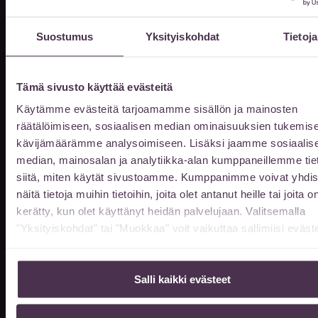
Jätä meille viesti
Suostumus
Yksityiskohdat
Tietoja
Etunimi
Tämä sivusto käyttää evästeitä
Käytämme evästeitä tarjoamamme sisällön ja mainosten
Sukunimi
räätälöimiseen, sosiaalisen median ominaisuuksien tukemise
kävijämäärämme analysoimiseen. Lisäksi jaamme sosiaalis
median, mainosalan ja analytiikka-alan kumppaneillemme tie
Sähköpostiosoite
siitä, miten käytät sivustoamme. Kumppanimme voivat yhdis
näitä tietoja muihin tietoihin, joita olet antanut heille tai joita o
kerätty, kun olet käyttänyt heidän palvelujaan. Valitsemalla
"Yksityiskohdat" tai "Muokkaa" voit vaikuttaa sallimiisi eväste
Puhelin
Salli kaikki evästeet
Viestisi