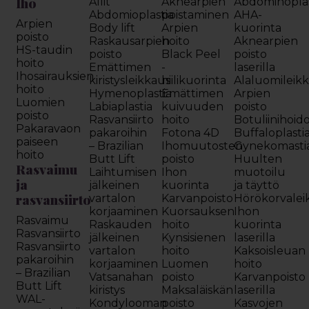
Iho
Allit
Aknearpien
Abdominoplas
Abdomioplastia
poistaminen
AHA-
Arpien
Body lift
Arpien
kuorinta
poisto
Raskausarpien
hoito
Aknearpien
HS-taudin
poisto
Black Peel
poisto
hoito
Emättimen
-
laserilla
Ihosairauksien
kiristysleikkaus
hiilikuorinta
Alaluomileik
hoito
Hymenoplastia
Emättimen
Arpien
Luomien
Labiaplastia
kuivuuden
poisto
poisto
Rasvansiirto
hoito
Botuliinihoid
Pakaravaon
pakaroihin
Fotona 4D
Buffaloplasti
paiseen
– Brazilian
Ihomuutosten
Gynekomasti
hoito
Butt Lift
poisto
Huulten
Rasvaimu
Laihtumisen
Ihon
muotoilu
ja
jälkeinen
kuorinta
ja täyttö
rasvansiirto
vartalon
Karvanpoisto
Hörökorvalei
korjaaminen
Kuorsauksen
Ihon
Rasvaimu
Raskauden
hoito
kuorinta
Rasvansiirto
jälkeinen
Kynsisienen
laserilla
Rasvansiirto
vartalon
hoito
Kaksoisleuan
pakaroihin
korjaaminen
Luomen
hoito
– Brazilian
Vatsanahan
poisto
Karvanpoisto
Butt Lift
kiristys
Maksaläiskän
laserilla
WAL-
Kondylooman
poisto
Kasvojen