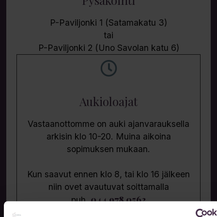
Pysäköinti
P-Paviljonki 1 (Satamakatu 3)
tai
P-Paviljonki 2 (Uno Savolan katu 6)
Aukioloajat
Vastaanottomme on auki ajanvarauksella
arkisin klo 10-20. Muina aikoina
sopimuksen mukaan.
Kun saavut ennen klo 8, tai klo 16 jälkeen
niin ovet avautuvat soittamalla
044 978 0562
puh.