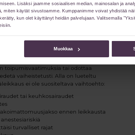
iseen. Lisäksi jaamme sosiaalisen median, mainosalan ja analy
ikkaus lisää komplikaatioriskiä.
, miten käytät sivustoamme. Kumppanimme voivat yhdistää näitä t
. Merkittävä ylipaino nostaa
on kerätty, kun olet käyttänyt heidän palvelujaan. Valitsemalla "Yk
esti, ja yhdistelmäleikkauksessa tämä riski
isiin.
i arvioi aina potilaan kokonaistilanteen ja
 jakamista eri leikkauskerroille, jos se on
Muokkaa
odotukset ovat osa arviointia. Jos potilas ei
en toipumisvaatimuksia tai odottaa
edetä vaiheistetusti. Alla on lueteltu
äleikkaus ei ole suositeltava vaihtoehto:
airaudet tai keuhkosairaudet
tes
tupakoimattomuusjakso ennen leikkausta
anestesiariskiä
äisi turvalliset rajat