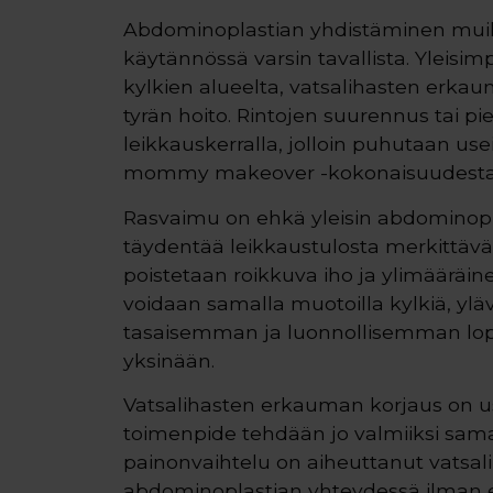
Abdominoplastian yhdistäminen muihi
käytännössä varsin tavallista. Yleisi
kylkien alueelta, vatsalihasten erka
tyrän hoito. Rintojen suurennus tai 
leikkauskerralla, jolloin puhutaan use
mommy makeover -kokonaisuudesta
Rasvaimu on ehkä yleisin abdominopla
täydentää leikkaustulosta merkittäväst
poistetaan roikkuva iho ja ylimääräin
voidaan samalla muotoilla kylkiä, yläv
tasaisemman ja luonnollisemman lo
yksinään.
Vatsalihasten erkauman korjaus on u
toimenpide tehdään jo valmiiksi samal
painonvaihtelu on aiheuttanut vatsal
abdominoplastian yhteydessä ilman eri