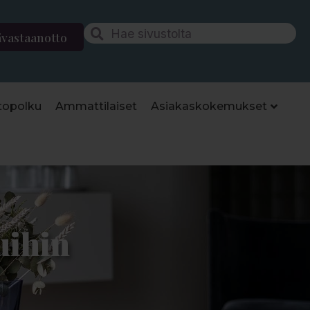
ävastaanotto
topolku
Ammattilaiset
Asiakaskokemukset
uihin