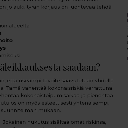
on jo auki, tyrän korjaus on luontevaa tehdä
tion alueelta
s
hoito
nys
ämiseksi
äleikkauksesta saadaan?
n, että useampi tavoite saavutetaan yhdellä
lla. Tämä vähentää kokonaisriskiä verrattuna
lyhentää kokonaistoipumisaikaa ja pienentää
pputulos on myös esteettisesti yhtenäisempi,
n suunnitelman mukaan.
. Jokainen nukutus sisältää omat riskinsä,