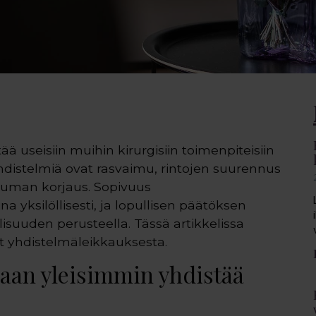
ä useisiin muihin kirurgisiin toimenpiteisiin
yhdistelmiä ovat rasvaimu, rintojen suurennus
auman korjaus. Sopivuus
 yksilöllisesti, ja lopullisen päätöksen
lisuuden perusteella. Tässä artikkelissa
yhdistelmäleikkauksesta.
daan yleisimmin yhdistää