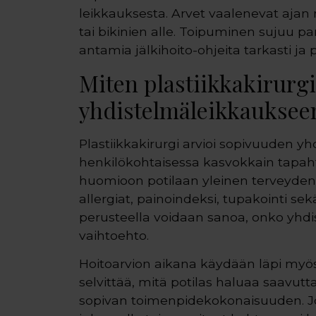
leikkauksesta. Arvet vaalenevat ajan m
tai bikinien alle. Toipuminen sujuu p
antamia jälkihoito-ohjeita tarkasti j
Miten plastiikkakirurg
yhdistelmäleikkauksee
Plastiikkakirurgi arvioi sopivuuden y
henkilökohtaisessa kasvokkain tapaht
huomioon potilaan yleinen terveydenti
allergiat, painoindeksi, tupakointi s
perusteella voidaan sanoa, onko yhdis
vaihtoehto.
Hoitoarvion aikana käydään läpi myös 
selvittää, mitä potilas haluaa saavutt
sopivan toimenpidekokonaisuuden. J