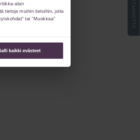
ETÄVASTAANOTTO
tiikka-alan
ietoja muihin tietoihin, joita
sityiskohdat" tai "Muokkaa"
Salli kaikki evästeet