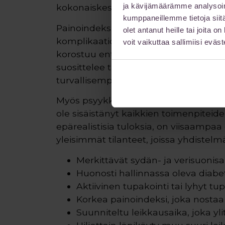
ja kävijämäärämme analysoim
kokonaiskesto vaikuttaa: liian pitkä le
kumppaneillemme tietoja siitä
Painoindeksi on yksi keskeinen tekijä
olet antanut heille tai joita 
komplikaatioriskiä leikkauksessa yleis
voit vaikuttaa sallimiisi eväste
korostuu entisestään. Plastiikkakirurg
suosittelee tarvittaessa toimenpiteiden
turvallisempaa.
Myös psyykkinen valmius ja realistiset 
ole sisäistänyt kaikkien toimenpiteid
epärealistisia tuloksia, on viisaampaa 
yleisimmät tilanteet, joissa yhdistelm
Merkittävät sydän- ja verisuonis
Huonosti hallinnassa oleva diabe
Aktiivinen tupakointi tai lyhyt 
Korkea painoindeksi, joka nostaa 
Suunniteltu leikkausaika, joka ylitt