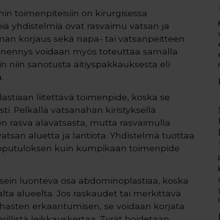
n toimenpiteisiin on kirurgisessa
mpiä yhdistelmiä ovat rasvaimu vatsan ja
uman korjaus sekä napa- tai vatsanpeitteen
pienennys voidaan myös toteuttaa samalla
in niin sanotusta äitiyspakkauksesta eli
.
stiaan liitettävä toimenpide, koska se
i. Pelkällä vatsanahan kiristyksellä
en rasva alavatsasta, mutta rasvaimulla
atsan aluetta ja lantiota. Yhdistelmä tuottaa
pputuloksen kuin kumpikaan toimenpide
sein luonteva osa abdominoplastiaa, koska
ta alueelta. Jos raskaudet tai merkittävä
ihasten erkaantumisen, se voidaan korjata
llistä leikkauskertaa. Tyrät hoidetaan