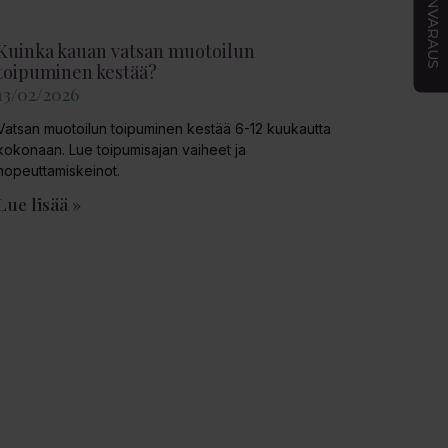
AJANVARAUS
Kuinka kauan vatsan muotoilun
toipuminen kestää?
13/02/2026
Vatsan muotoilun toipuminen kestää 6-12 kuukautta
kokonaan. Lue toipumisajan vaiheet ja
nopeuttamiskeinot.
Lue lisää »