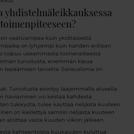
ikkaus
a yhdistelmäleikkauksessa
n toimenpiteeseen?
on vaativampaa kuin yksittäisestä
isaika on lyhyempi kuin kahden erillisen
eho toipuu useammasta toimenpiteestä
nemmän turvotusta, enemmän kipua
n lepäämisen tarvetta. Sairausloma on
at. Turvotusta esiintyy laajemmalla alueella
sen häviäminen voi kestää kahdesta
ten tukivyötä, tulee käyttää neljästä kuuteen
inen on kiellettyä samoin neljästä kuuteen
aan aloittaa vasta kuuden viikon jälkeen.
desta kahteentoista kuukauden kuluttua