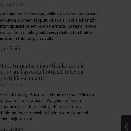
16/04/2026
Kun harkitset rasvaimua, valinta oikeasta sairaalasta
vaikuttaa suoraan lopputulokseen – sekä ulkonäön
että toipumiskokemuksen kannalta. Sairaala Innova
erottuu tarjoamalla yksilöllisesti räätälöityä hoitoa
modernin teknologian avulla.
Lue lisää »
Mistä tunnistaa oikeasti kokeneen ja
taitavan, kasvonkohotuksia tekevän
plastiikkakirurgin?
19/02/2026
Plastiikkakirurgi Kristiina Hietanen vastaa: ”Minulta
kysytään tätä aika usein. Kysymys on hyvin
olennainen. mutta en usko, että olisin tehnyt
yhtäkään täysin onnistunutta kasvojenkohotusta
ilman laaja-alaista
Lue lisää »