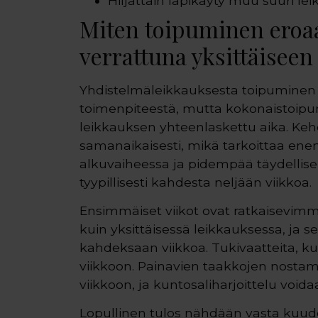
Hiljattain läpikäyty muu suuri le
Miten toipuminen eroa
verrattuna yksittäisee
Yhdistelmäleikkauksesta toipuminen 
toimenpiteestä, mutta kokonaistoipum
leikkauksen yhteenlaskettu aika. K
samanaikaisesti, mikä tarkoittaa e
alkuvaiheessa ja pidempää täydellise
tyypillisesti kahdesta neljään viikkoa.
Ensimmäiset viikot ovat ratkaisevimm
kuin yksittäisessä leikkauksessa, ja 
kahdeksaan viikkoa. Tukivaatteita, ku
viikkoon. Painavien taakkojen nostam
viikkoon, ja kuntosaliharjoittelu void
Lopullinen tulos nähdään vasta kuu