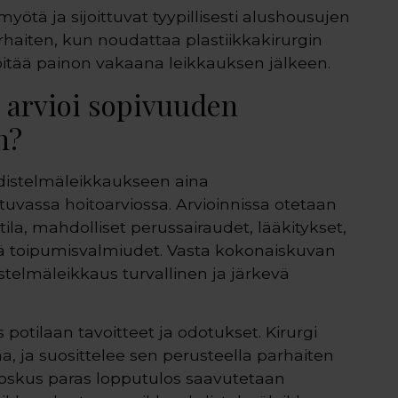
yötä ja sijoittuvat tyypillisesti alushousujen
arhaiten, kun noudattaa plastiikkakirurgin
a pitää painon vakaana leikkauksen jälkeen.
i arvioi sopivuuden
n?
hdistelmäleikkaukseen aina
uvassa hoitoarviossa. Arvioinnissa otetaan
la, mahdolliset perussairaudet, lääkitykset,
ekä toipumisvalmiudet. Vasta kokonaiskuvan
telmäleikkaus turvallinen ja järkevä
potilaan tavoitteet ja odotukset. Kirurgi
aa, ja suosittelee sen perusteella parhaiten
oskus paras lopputulos saavutetaan