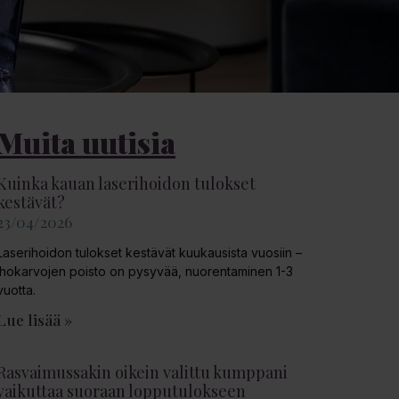
Muita uutisia
Kuinka kauan laserihoidon tulokset
kestävät?
23/04/2026
Laserihoidon tulokset kestävät kuukausista vuosiin –
ihokarvojen poisto on pysyvää, nuorentaminen 1-3
vuotta.
Lue lisää »
Rasvaimussakin oikein valittu kumppani
vaikuttaa suoraan lopputulokseen