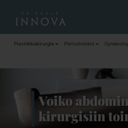
Plastiikkakirurgia
Pistoshoidot
Gynekolog
Voiko abdomin
kirurgisiin to