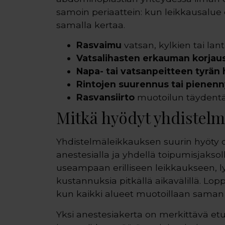
samoin periaattein: kun leikkausalue 
samalla kertaa.
Rasvaimu
vatsan, kylkien tai lan
Vatsalihasten erkauman korjau
Napa- tai vatsanpeitteen tyrän 
Rintojen suurennus tai pienen
Rasvansiirto
muotoilun täydent
Mitkä hyödyt yhdistelm
Yhdistelmäleikkauksen suurin hyöty o
anestesialla ja yhdellä toipumisjakso
useampaan erilliseen leikkaukseen, 
kustannuksia pitkällä aikavälillä. Lo
kun kaikki alueet muotoillaan sama
Yksi anestesiakerta on merkittävä etu