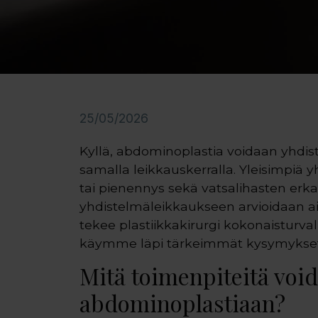
25/05/2026
Kyllä, abdominoplastia voidaan yhdistä
samalla leikkauskerralla. Yleisimpiä 
tai pienennys sekä vatsalihasten erk
yhdistelmäleikkaukseen arvioidaan aina
tekee plastiikkakirurgi kokonaisturval
käymme läpi tärkeimmät kysymykset 
Mitä toimenpiteitä voi
abdominoplastiaan?