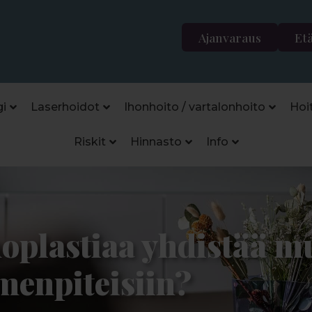
Ajanvaraus
Et
i
Laserhoidot
Ihonhoito / vartalonhoito
Hoi
Riskit
Hinnasto
Info
oplastiaa yhdistää m
imenpiteisiin?