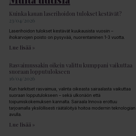
Kuinka kauan laserihoidon tulokset kestävät?
23/04/2026
Laserihoidon tulokset kestävät kuukausista vuosiin –
ihokarvojen poisto on pysyvää, nuorentaminen 1-3 vuotta.
Lue lisää »
Rasvaimussakin oikein valittu kumppani vaikuttaa
suoraan lopputulokseen
16/04/2026
Kun harkitset rasvaimua, valinta oikeasta sairaalasta vaikuttaa
suoraan lopputulokseen – sekä ulkonäön että
toipumiskokemuksen kannalta. Sairaala Innova erottuu
tarjoamalla yksilöllisesti räätälöityä hoitoa modernin teknologian
avulla.
Lue lisää »