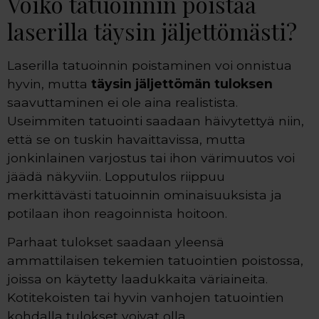
Voiko tatuoinnin poistaa
laserilla täysin jäljettömästi?
Laserilla tatuoinnin poistaminen voi onnistua
hyvin, mutta
täysin jäljettömän tuloksen
saavuttaminen ei ole aina realistista.
Useimmiten tatuointi saadaan häivytettyä niin,
että se on tuskin havaittavissa, mutta
jonkinlainen varjostus tai ihon värimuutos voi
jäädä näkyviin. Lopputulos riippuu
merkittävästi tatuoinnin ominaisuuksista ja
potilaan ihon reagoinnista hoitoon.
Parhaat tulokset saadaan yleensä
ammattilaisen tekemien tatuointien poistossa,
joissa on käytetty laadukkaita väriaineita.
Kotitekoisten tai hyvin vanhojen tatuointien
kohdalla tulokset voivat olla