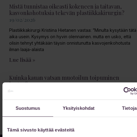
Mistä tunnistaa oikeasti kokeneen ja taitavan,
kasvonkohotuksia tekevän plastiikkakirurgin?
19/02/2026
Plastiikkakirurgi Kristiina Hietanen vastaa: ”Minulta kysytään tätä
aika usein. Kysymys on hyvin olennainen. mutta en usko, että
olisin tehnyt yhtäkään täysin onnistunutta kasvojenkohotusta
ilman laaja-alaista
Lue lisää »
Kuinka kauan vatsan muotoilun toipuminen
kestää?
13/02/2026
Vatsan muotoilun toipuminen kestää 6-12 kuukautta kokonaan.
Suostumus
Yksityiskohdat
Tietoja
Lue toipumisajan vaiheet ja nopeuttamiskeinot.
Lue lisää »
Tämä sivusto käyttää evästeitä