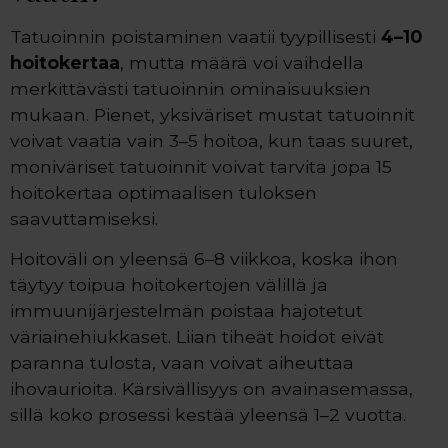
Tatuoinnin poistaminen vaatii tyypillisesti
4–10
hoitokertaa
, mutta määrä voi vaihdella
merkittävästi tatuoinnin ominaisuuksien
mukaan. Pienet, yksiväriset mustat tatuoinnit
voivat vaatia vain 3–5 hoitoa, kun taas suuret,
moniväriset tatuoinnit voivat tarvita jopa 15
hoitokertaa optimaalisen tuloksen
saavuttamiseksi.
Hoitoväli on yleensä 6–8 viikkoa, koska ihon
täytyy toipua hoitokertojen välillä ja
immuunijärjestelmän poistaa hajotetut
väriainehiukkaset. Liian tiheät hoidot eivät
paranna tulosta, vaan voivat aiheuttaa
ihovaurioita. Kärsivällisyys on avainasemassa,
sillä koko prosessi kestää yleensä 1–2 vuotta.