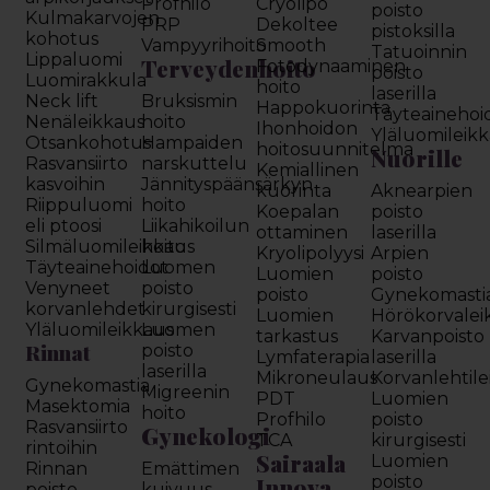
Profhilo
Cryolipo
poisto
Kulmakarvojen
PRP
Dekoltee
pistoksilla
kohotus
Vampyyrihoito
Smooth
Tatuoinnin
Lippaluomi
Terveydenhoito
Fotodynaaminen
poisto
Luomirakkula
hoito
laserilla
Neck lift
Bruksismin
Happokuorinta
Täyteainehoi
Nenäleikkaus
hoito
Ihonhoidon
Yläluomileik
Otsankohotus
Hampaiden
hoitosuunnitelma
Nuorille
Rasvansiirto
narskuttelu
Kemiallinen
kasvoihin
Jännityspäänsärkyn
kuorinta
Aknearpien
Riippuluomi
hoito
Koepalan
poisto
eli ptoosi
Liikahikoilun
ottaminen
laserilla
Silmäluomileikkaus
hoito
Kryolipolyysi
Arpien
Täyteainehoidot
Luomen
Luomien
poisto
Venyneet
poisto
poisto
Gynekomasti
korvanlehdet
kirurgisesti
Luomien
Hörökorvalei
Yläluomileikkaus
Luomen
tarkastus
Karvanpoisto
Rinnat
poisto
Lymfaterapia
laserilla
laserilla
Mikroneulaus
Korvanlehtil
Gynekomastia
Migreenin
PDT
Luomien
Masektomia
hoito
Profhilo
poisto
Rasvansiirto
Gynekologi
TCA
kirurgisesti
rintoihin
Sairaala
Luomien
Rinnan
Emättimen
Innova
poisto
poisto
kuivuus