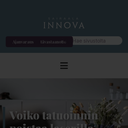
Ajanvaraus
Etävastaanotto
Voiko tatuoinnin