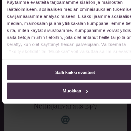
Käytämme evästeitä tarjoamamme sisällön ja mainosten
räätälöimiseen, sosiaalisen median ominaisuuksien tukemise
kävijämäärämme analysoimiseen. Lisäksi jaamme sosiaalis
median, mainosalan ja analytiikka-alan kumppaneillemme tie
Info & ajanvaraus
siitä, miten käytät sivustoamme. Kumppanimme voivat yhdis
näitä tietoja muihin tietoihin, joita olet antanut heille tai joita o
ma-to klo 10-17
kerätty, kun olet käyttänyt heidän palvelujaan. Valitsemalla
pe klo 10-16
"Yksityiskohdat" tai "Muokkaa" voit vaikuttaa sallimiisi eväste
muina aikoina sopimuksen
mukaan
Salli kaikki evästeet
014 522 511
Muokkaa
Nettiajanvaraus 24/7