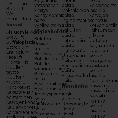
korjaaminen
Luomen
hoito
– Brazilian
Vatsanahan
poisto
Karvanpoisto
Butt Lift
kiristys
Maksaläiskän
laserilla
WAL-
Kondylooman
poisto
Kasvojen
menetelmä
hoito
Pigmentaation
kohotus
Kasvot
Vyölipektomia
poisto
Korvanlehtil
Pistoshoidot
Selluliitin
Laihtumisen
Alaluomileikkaus
poisto
jälkeinen
Brow lift
Belotero
Tatuoinnin
vartalon
Buffaloplastia
Revive -
poisto
korjaaminen
Ectropium
tuotteet
TightSculpt
Luomien
Entropium
Biorevitalisaatio
Uniapnean
poisto
Face lift
Botuliinihoidot
hoitaminen
kirurgisesti
Frontal lift
Botuliini
Verisuonimuutosten
Luomien
Huulien
sairaudenhoidossa
poisto
poisto
täyttö
Bruksismin
Virtsankarkailun
laserilla
Huulten
hoito
hoito
Nenäleikkau
muotoilu
Hyaluronihappo
Ihonhoito
Rasvaimu
Hörökorvat
Hyaluronidaasi
Rasvansiirto
Kaksoisleuan
Jännityspäänsäryn
AHA-
kasvoihin
poistaminen
hoito
kuorinta
Ryppyjen
Kasvojenkohotus
Liikahikoilun
Biopsianäyte
poisto
Kaulankohotus
hoito
Booty
laserilla
Korvanlehtien
Plasmahoito
Boost
Ryppyjen
arpikorjaukset