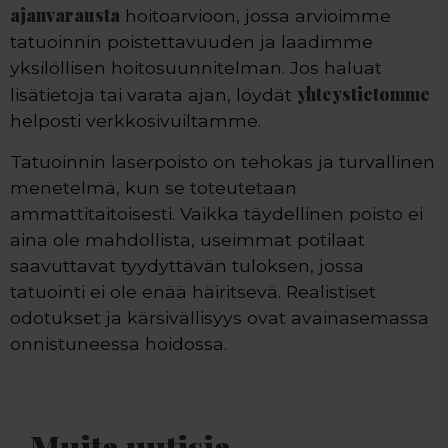
ajanvarausta
hoitoarvioon, jossa arvioimme
tatuoinnin poistettavuuden ja laadimme
yksilöllisen hoitosuunnitelman. Jos haluat
yhteystietomme
lisätietoja tai varata ajan, löydät
helposti verkkosivuiltamme.
Tatuoinnin laserpoisto on tehokas ja turvallinen
menetelmä, kun se toteutetaan
ammattitaitoisesti. Vaikka täydellinen poisto ei
aina ole mahdollista, useimmat potilaat
saavuttavat tyydyttävän tuloksen, jossa
tatuointi ei ole enää häiritsevä. Realistiset
odotukset ja kärsivällisyys ovat avainasemassa
onnistuneessa hoidossa.
Muita uutisia