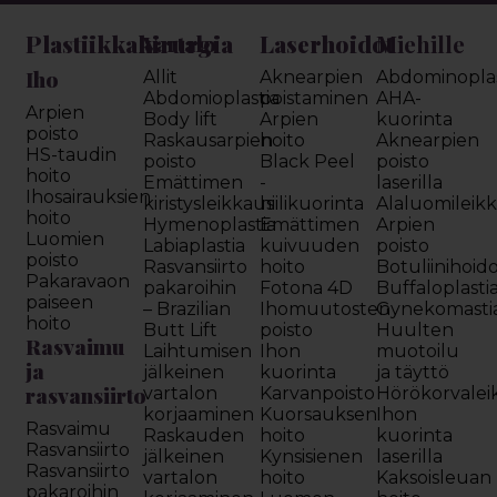
Plastiikkakirurgia
Laserhoidot
Miehille
Vartalo
Iho
Allit
Aknearpien
Abdominoplas
Abdomioplastia
poistaminen
AHA-
Arpien
Body lift
Arpien
kuorinta
poisto
Raskausarpien
hoito
Aknearpien
HS-taudin
poisto
Black Peel
poisto
hoito
Emättimen
-
laserilla
Ihosairauksien
kiristysleikkaus
hiilikuorinta
Alaluomileik
hoito
Hymenoplastia
Emättimen
Arpien
Luomien
Labiaplastia
kuivuuden
poisto
poisto
Rasvansiirto
hoito
Botuliinihoid
Pakaravaon
pakaroihin
Fotona 4D
Buffaloplasti
paiseen
– Brazilian
Ihomuutosten
Gynekomasti
hoito
Butt Lift
poisto
Huulten
Rasvaimu
Laihtumisen
Ihon
muotoilu
ja
jälkeinen
kuorinta
ja täyttö
rasvansiirto
vartalon
Karvanpoisto
Hörökorvalei
korjaaminen
Kuorsauksen
Ihon
Rasvaimu
Raskauden
hoito
kuorinta
Rasvansiirto
jälkeinen
Kynsisienen
laserilla
Rasvansiirto
vartalon
hoito
Kaksoisleuan
pakaroihin