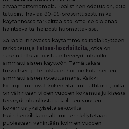
arvaamattomampia. Realistinen odotus on, että
tatuointi häviää 80–95-prosenttisesti, mikä
käytännössä tarkoittaa sitä, ettei se ole enää
häiritsevä tai helposti huomattavissa.
Sairaala Innovassa käytämme sairaalakäyttöön
Fotona-laserlaitteita
tarkoitettuja
, jotka on
suunniteltu ainoastaan terveydenhuollon
ammattilaisten käyttöön. Tämä takaa
turvallisen ja tehokkaan hoidon kokeneiden
ammattilaisten toteuttamana. Kaikki
kirurgimme ovat kokeneita ammattilaisia, joilla
on vähintään viiden vuoden kokemus julkisesta
terveydenhuollosta ja kolmen vuoden
kokemus yksityiseltä sektorilta.
Hoitohenkilökunnaltamme edellytetään
puolestaan vähintään kolmen vuoden