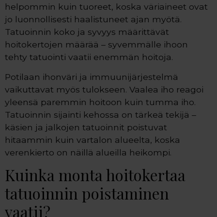
helpommin kuin tuoreet, koska väriaineet ovat
jo luonnollisesti haalistuneet ajan myötä.
Tatuoinnin koko ja syvyys määrittävät
hoitokertojen määrää – syvemmälle ihoon
tehty tatuointi vaatii enemmän hoitoja.
Potilaan ihonväri ja immuunijärjestelmä
vaikuttavat myös tulokseen. Vaalea iho reagoi
yleensä paremmin hoitoon kuin tumma iho.
Tatuoinnin sijainti kehossa on tärkeä tekijä –
käsien ja jalkojen tatuoinnit poistuvat
hitaammin kuin vartalon alueelta, koska
verenkierto on näillä alueilla heikompi.
Kuinka monta hoitokertaa
tatuoinnin poistaminen
vaatii?