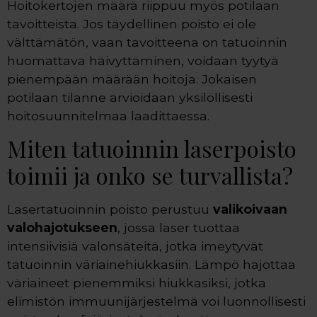
Hoitokertojen määrä riippuu myös potilaan
tavoitteista. Jos täydellinen poisto ei ole
välttämätön, vaan tavoitteena on tatuoinnin
huomattava häivyttäminen, voidaan tyytyä
pienempään määrään hoitoja. Jokaisen
potilaan tilanne arvioidaan yksilöllisesti
hoitosuunnitelmaa laadittaessa.
Miten tatuoinnin laserpoisto
toimii ja onko se turvallista?
Lasertatuoinnin poisto perustuu
valikoivaan
valohajotukseen
, jossa laser tuottaa
intensiivisiä valonsäteitä, jotka imeytyvät
tatuoinnin väriainehiukkasiin. Lämpö hajottaa
väriaineet pienemmiksi hiukkasiksi, jotka
elimistön immuunijärjestelmä voi luonnollisesti