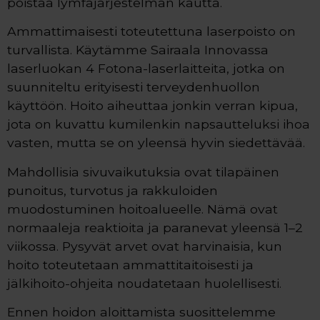
poistaa lymfajärjestelmän kautta.
Ammattimaisesti toteutettuna laserpoisto on
turvallista. Käytämme Sairaala Innovassa
laserluokan 4 Fotona-laserlaitteita, jotka on
suunniteltu erityisesti terveydenhuollon
käyttöön. Hoito aiheuttaa jonkin verran kipua,
jota on kuvattu kumilenkin napsautteluksi ihoa
vasten, mutta se on yleensä hyvin siedettävää.
Mahdollisia sivuvaikutuksia ovat tilapäinen
punoitus, turvotus ja rakkuloiden
muodostuminen hoitoalueelle. Nämä ovat
normaaleja reaktioita ja paranevat yleensä 1–2
viikossa. Pysyvät arvet ovat harvinaisia, kun
hoito toteutetaan ammattitaitoisesti ja
jälkihoito-ohjeita noudatetaan huolellisesti.
Ennen hoidon aloittamista suosittelemme