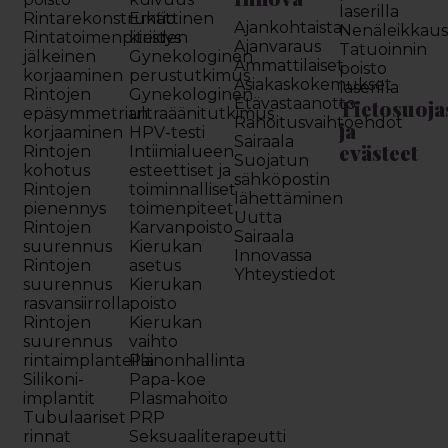
laserilla
Rintarekonstruktio
Emättinen
Ajankohtaista
Nenäleikkau
Rintatoimenpiteiden
kiristys
Ajanvaraus
Tatuoinnin
jälkeinen
Gynekologinen
Ammattilaiset
poisto
korjaaminen
perustutkimus
Asiakaskokemukset
laserilla
Rintojen
Gynekologinen
Etävastaanotto
Tietosuoja
epäsymmetrian
ultraäänitutkimus
Rahoitusvaihtoehdot
ja
korjaaminen
HPV-testi
Sairaala
evästeet
Rintojen
Intiimialueen
Suojatun
kohotus
esteettiset ja
sähköpostin
Rintojen
toiminnalliset
lähettäminen
pienennys
toimenpiteet
Uutta
Rintojen
Karvanpoisto
Sairaala
suurennus
Kierukan
Innovassa
Rintojen
asetus
Yhteystiedot
suurennus
Kierukan
rasvansiirrolla
poisto
Rintojen
Kierukan
suurennus
vaihto
rintaimplanteilla
Painonhallinta
Silikoni-
Papa-koe
implantit
Plasmahoito
Tubulaariset
PRP
rinnat
Seksuaaliterapeutti